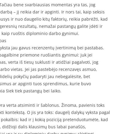
 Tačiau bene svarbiausias momentas yra tas, jog
rbą – jį reikia dar ir apginti. Ir nors tai, kaip seksis
ausys ir nuo daugelio kitų faktorių, reikia pabrėžti, kad
eresnių rezultatų, nemažai pastangų galite įdėti ir
ų, kaip ruoštis diplominio darbo gynimui.
abas
yksta jau gavus recenzentų įvertinimą bei pastabas.
 pagalbine priemone ruošiantis gynimui: juk jei
, verta iš tiesų suklusti ir atidžiai pagalvoti, jog
 darbo vietas. Jei jas pastebėjo recenzavęs asmuo,
didelių pokyčių padaryti jau nebegalėsite, bet
simus ar apginti tuos sprendimus, kurie buvo
kia šiek tiek pastangų bei laiko.
a verta atsiminti ir šablonus. Žinoma, pavienis toks
ti kontekstą. O jis yra toks: daugelį dalykų vyksta pagal
 pokalbis: kad ir į kokią poziciją pretenduotumėte, kad
, didžioji dalis klausimų bus labai panašūs,
ai yra ir su diplominių darbų gynimu: skirtingi