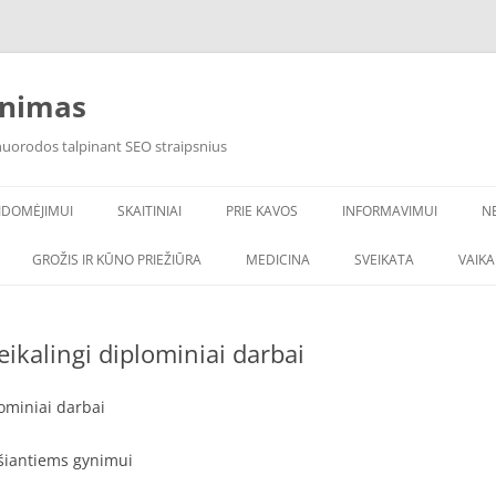
inimas
 nuorodos talpinant SEO straipsnius
IDOMĖJIMUI
SKAITINIAI
PRIE KAVOS
INFORMAVIMUI
N
VANDENS FILTRAI
GROŽIS IR KŪNO PRIEŽIŪRA
MEDICINA
SVEIKATA
VAIK
eikalingi diplominiai darbai
lominiai darbai
ošiantiems gynimui