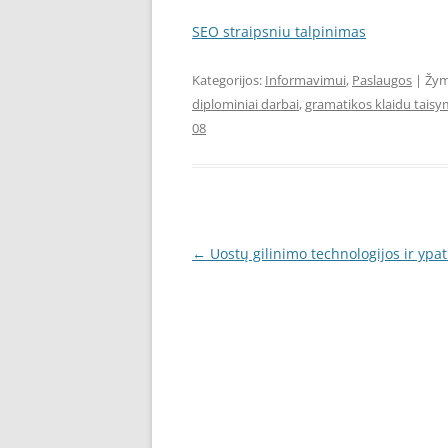
SEO straipsniu talpinimas
Kategorijos:
Informavimui
,
Paslaugos
| Žy
diplominiai darbai
,
gramatikos klaidu tais
08
Įrašo
←
Uostų gilinimo technologijos ir ypa
navigacija