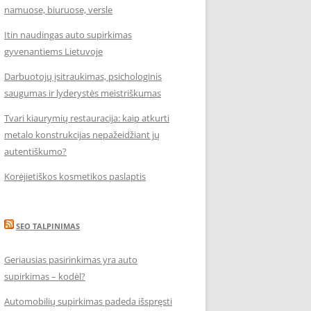
namuose, biuruose, versle
Itin naudingas auto supirkimas
gyvenantiems Lietuvoje
Darbuotojų įsitraukimas, psichologinis
saugumas ir lyderystės meistriškumas
Tvari kiaurymių restauracija: kaip atkurti
metalo konstrukcijas nepažeidžiant jų
autentiškumo?
Korėjietiškos kosmetikos paslaptis
SEO TALPINIMAS
Geriausias pasirinkimas yra auto
supirkimas – kodėl?
Automobilių supirkimas padeda išspręsti