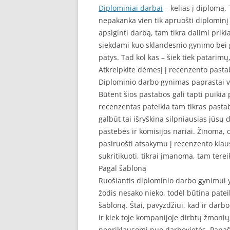
Diplominiai darbai
– kelias į diplomą.
nepakanka vien tik apruošti diplominį da
apsiginti darbą, tam tikra dalimi prikl
siekdami kuo sklandesnio gynimo bei g
patys. Tad kol kas – šiek tiek patarim
Atkreipkite dėmesį į recenzento past
Diplominio darbo gynimas paprastai v
Būtent šios pastabos gali tapti puikia
recenzentas pateikia tam tikras pastabas
galbūt tai išryškina silpniausias jūsų
pastebės ir komisijos nariai. Žinoma, 
pasiruošti atsakymu į recenzento klau
sukritikuoti, tikrai įmanoma, tam terei
Pagal šabloną
Ruošiantis diplominio darbo gynimui yr
žodis nesako nieko, todėl būtina pateik
šabloną. Štai, pavyzdžiui, kad ir darbo
ir kiek toje kompanijoje dirbtų žmonių
nepriklausomi nuo darbovietės. Panaši