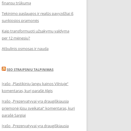
finansų trūkumą
Tekinimo paslaugos ir realūs pavyzdžiai iš
sunkiosios pramonės
Kaip transformuoti užsakymų valdymą
per 12 mėnesių?
Atbulinis osmosas ir nauda
SEO STRAIPSNIU TALPINIMAS
Įrašo „Plastikinių langų kainos Vilniuje“
komentaras, kurį parašė Algis
Įrašo „Prezervatyvai yra draugiškiausia
priemonė Jūsų sveikatai“ komentaras, kurį
parašė Sargiai
Įrašo „Prezervatyvai yra draugiškiausia