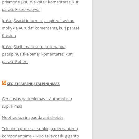
priemonė Jūsų sveikatai“ komentaras, kurį
parašė Prezervatyvai
Įrašo „Svarbi informacija apie vairavimo
mokyklą Auruda“ komentaras, kurį parašė
Kristina
Įrašo „Skelbimai internete ir nauda
patalpinus skelbimą“ komentaras, kurį
parašė Robert
SEO STRAIPSNIŲ TALPININMAS
Geriausias pasirinkimas – Automobilių
supirkimas
Nuotraukos ir spauda ant drobės
Tekinimo procesas sunkiųjų mechanizmų
komponentams – Nuo žaliavos iki giganto