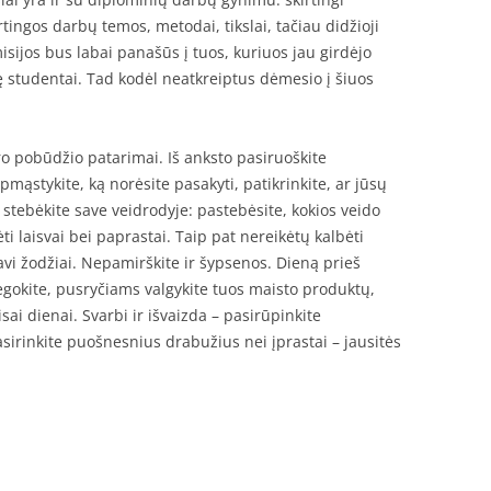
tingos darbų temos, metodai, tikslai, tačiau didžioji
misijos bus labai panašūs į tuos, kuriuos jau girdėjo
 studentai. Tad kodėl neatkreiptus dėmesio į šiuos
ro pobūdžio patarimai. Iš anksto pasiruoškite
mąstykite, ką norėsite pasakyti, patikrinkite, ar jūsų
stebėkite save veidrodyje: pastebėsite, kokios veido
ti laisvai bei paprastai. Taip pat nereikėtų kalbėti
savi žodžiai. Nepamirškite ir šypsenos. Dieną prieš
iegokite, pusryčiams valgykite tuos maisto produktų,
sai dienai. Svarbi ir išvaizda – pasirūpinkite
irinkite puošnesnius drabužius nei įprastai – jausitės