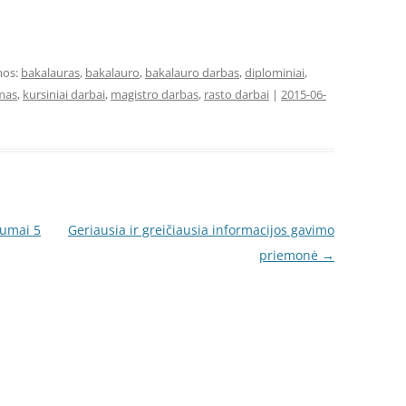
mos:
bakalauras
,
bakalauro
,
bakalauro darbas
,
diplominiai
,
ymas
,
kursiniai darbai
,
magistro darbas
,
rasto darbai
|
2015-06-
tumai 5
Geriausia ir greičiausia informacijos gavimo
priemonė
→