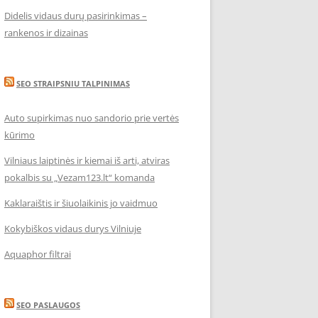
Didelis vidaus durų pasirinkimas –
rankenos ir dizainas
SEO STRAIPSNIU TALPINIMAS
Auto supirkimas nuo sandorio prie vertės
kūrimo
Vilniaus laiptinės ir kiemai iš arti, atviras
pokalbis su „Vezam123.lt“ komanda
Kaklaraištis ir šiuolaikinis jo vaidmuo
Kokybiškos vidaus durys Vilniuje
Aquaphor filtrai
SEO PASLAUGOS