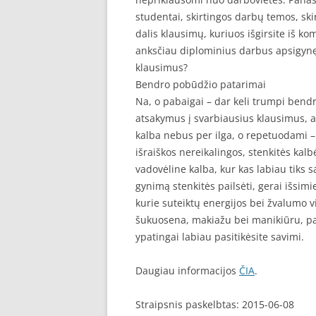
studentai, skirtingos darbų temos, skir
dalis klausimų, kuriuos išgirsite iš ko
anksčiau diplominius darbus apsigynę
klausimus?
Bendro pobūdžio patarimai
Na, o pabaigai – dar keli trumpi bend
atsakymus į svarbiausius klausimus, ap
kalba nebus per ilga, o repetuodami – 
išraiškos nereikalingos, stenkitės kalbė
vadovėline kalba, kur kas labiau tiks 
gynimą stenkitės pailsėti, gerai išsim
kurie suteiktų energijos bei žvalumo vi
šukuosena, makiažu bei manikiūru, pas
ypatingai labiau pasitikėsite savimi.
Daugiau informacijos
ČIA
.
Straipsnis paskelbtas: 2015-06-08