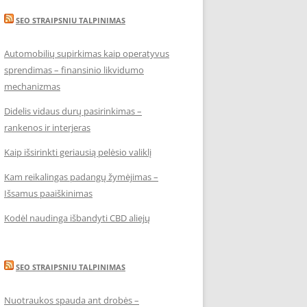
SEO STRAIPSNIU TALPINIMAS
Automobilių supirkimas kaip operatyvus
sprendimas – finansinio likvidumo
mechanizmas
Didelis vidaus durų pasirinkimas –
rankenos ir interjeras
Kaip išsirinkti geriausią pelėsio valiklį
Kam reikalingas padangų žymėjimas –
Išsamus paaiškinimas
Kodėl naudinga išbandyti CBD aliejų
SEO STRAIPSNIU TALPINIMAS
Nuotraukos spauda ant drobės –