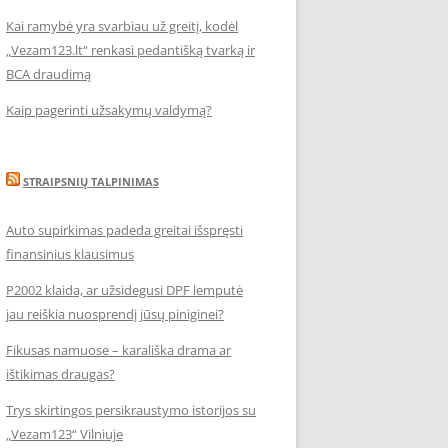
Kai ramybė yra svarbiau už greitį, kodėl
„Vezam123.lt“ renkasi pedantišką tvarką ir
BCA draudimą
Kaip pagerinti užsakymų valdymą?
STRAIPSNIŲ TALPINIMAS
Auto supirkimas padeda greitai išspręsti
finansinius klausimus
P2002 klaida, ar užsidegusi DPF lemputė
jau reiškia nuosprendį jūsų piniginei?
Fikusas namuose – karališka drama ar
ištikimas draugas?
Trys skirtingos persikraustymo istorijos su
„Vezam123“ Vilniuje