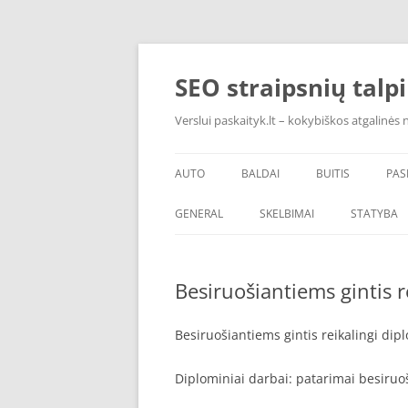
Pereiti
prie
turinio
SEO straipsnių talp
Verslui paskaityk.lt – kokybiškos atgalinės
AUTO
BALDAI
BUITIS
PAS
PADANGOS
ĮRANGA
GENERAL
SKELBIMAI
STATYBA
ŠVAROS PREKĖS
Besiruošiantiems gintis r
Besiruošiantiems gintis reikalingi dip
Diplominiai darbai: patarimai besiru