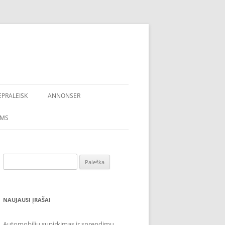
EPRALEISK
ANNONSER
AMS
Ieškoti:
NAUJAUSI ĮRAŠAI
Automobilių supirkimas ir sprendimų