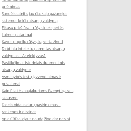
priėmimas
Sandėlio ateitis jau čia: kaip pažangios
sistemos keičia atsargų valdymą
Fikusų priežiūra – rūšys ir ekspertės
Laimos patarimai
Kavos pupelių rūšys, ką verta žinoti
Dirbtiniu intelektu paremtas atsargų
valdymas – Ar efektyvus?
Pasitikėjimas istoriniais duomenimis
atsargų valdyme
Asmenybės testų įgyvendinimas ir
privalumai
Kaip Pilaitės naujakuriams išvengti galvos
skausmo
Didelis vidaus durų pasirinkimas –
rankenos ir dizainas
Apie CBD aliejaus naudą žino dar ne visi