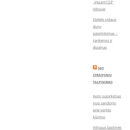
„Vezam123“
Vilniuje
Didelis vidaus
durų
pasirinkimas –
rankenos ir
dizainas
SEO
STRAIPSNIU
TALPINIMAS
Auto supirkimas
nuo sandorio
prie vertės
kūrimo
Vilniaus laiptinės