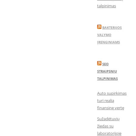
talpinimas
BAKTERIJOS
VALYMO
ĮRENGINIAMS
SEO
STRAIPSNIU
TALPINIMAS
Auto supirkimas
turi realią
finansinę vertę
Sužadėtuvių
žiedas su
laboratorijoje