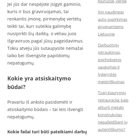
biuruose, versle
Jei jūs dar nespėjote įsigyti gaminio,
kuris ir bus graviruojamas, tai
Itin naudingas
renkantis įmonę, pirmenybę vertėtų
auto supirkimas
teikti tai, kuri suteikia galimybę
gyvenantiems
nusipirkti šių daiktų, o vėliau juos
Lietuvoje
išgraviruos pagal jūsų pageidavimus.
Darbuotojų
Tokiu atveju jūs sutaupysite nemažai
įsitraukimas,
laiko bei išvengsite papildomų
psichologinis
nepatogumų.
saugumas ir
lyderystės
Kokie yra atsiskaitymo
meistriškumas
būdai?
Tvari kiaurymių
restauracija: kaip
Pravartu iš anksto pasidomėti ir
atkurti metalo
atsiskaitymo būdais – tai leis išvengti
konstrukcijas
nepatogumų.
nepažeidžiant jų
autentiškumo?
Kokie failai turi būti pateikiami darbų