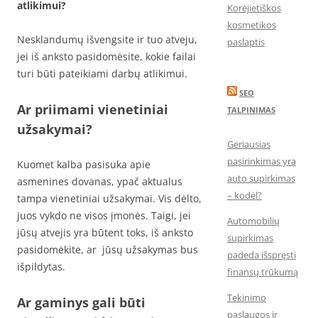
atlikimui?
Korėjietiškos
kosmetikos
Nesklandumų išvengsite ir tuo atveju,
paslaptis
jei iš anksto pasidomėsite, kokie failai
turi būti pateikiami darbų atlikimui.
SEO
Ar priimami vienetiniai
TALPINIMAS
užsakymai?
Geriausias
pasirinkimas yra
Kuomet kalba pasisuka apie
auto supirkimas
asmenines dovanas, ypač aktualus
– kodėl?
tampa vienetiniai užsakymai. Vis dėlto,
juos vykdo ne visos įmonės. Taigi, jei
Automobilių
jūsų atvejis yra būtent toks, iš anksto
supirkimas
pasidomėkite, ar jūsų užsakymas bus
padeda išspręsti
išpildytas.
finansų trūkumą
Tekinimo
Ar gaminys gali būti
paslaugos ir