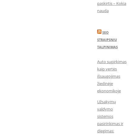
paskirtis – Kokia
nauda
SEO
STRAIPSNIU
TALPINIMAS
Auto supirkimas
kaip vertės
išsaugojimas
žiedinėje
ekonomikoje
Užsakymų
valdymo
sistemos
pasirinkimas ir
diegimas: