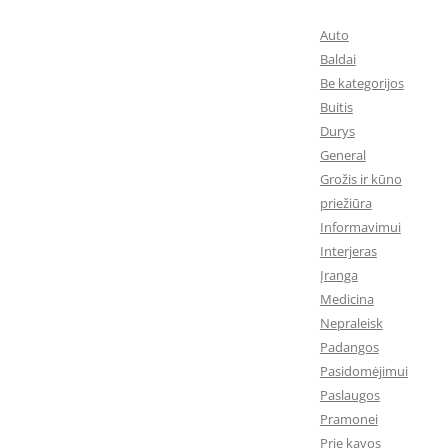
Auto
Baldai
Be kategorijos
Buitis
Durys
General
Grožis ir kūno
priežiūra
Informavimui
Interjeras
Įranga
Medicina
Nepraleisk
Padangos
Pasidomėjimui
Paslaugos
Pramonei
Prie kavos