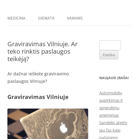
MEDICINA
SVEIKATA
VAIKAMS
Graviravimas Vilniuje. Ar
Ieškoti:
teko rinktis paslaugos
teikėją?
Ar dažnai ieškote graviravimo
NAUJAUSI ĮRAŠAI
paslaugos Vilniuje?
Automobilių
Graviravimas Vilniuje
supirkimas ir
sprendimų
priėmimas
Sandėlio ateitis
jau čia: kaip
pažangios