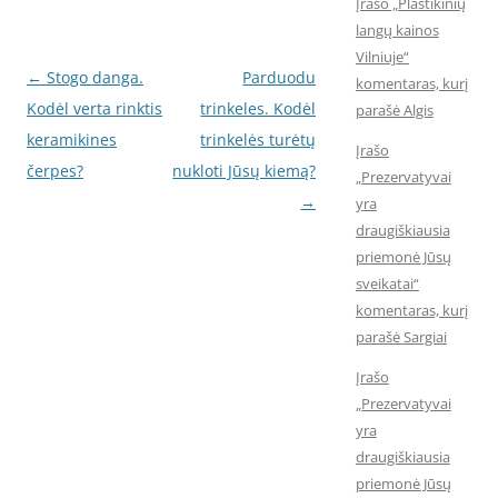
Įrašo „Plastikinių
langų kainos
Vilniuje“
Įrašo
←
Stogo danga.
Parduodu
komentaras, kurį
navigacija
Kodėl verta rinktis
trinkeles. Kodėl
parašė Algis
keramikines
trinkelės turėtų
Įrašo
čerpes?
nukloti Jūsų kiemą?
„Prezervatyvai
→
yra
draugiškiausia
priemonė Jūsų
sveikatai“
komentaras, kurį
parašė Sargiai
Įrašo
„Prezervatyvai
yra
draugiškiausia
priemonė Jūsų