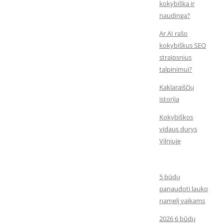
kokybiška ir
naudinga?
Ar AI rašo
kokybiškus SEO
straipsnius
talpinimui?
Kaklaraiščių
istorija
Kokybiškos
vidaus durys
Vilniuje
5 būdų
panaudoti lauko
namelį vaikams
2026 6 būdų