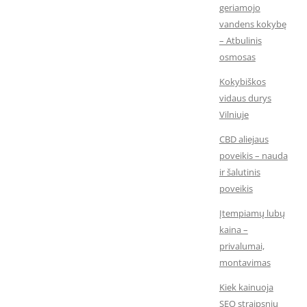
geriamojo
vandens kokybę
– Atbulinis
osmosas
Kokybiškos
vidaus durys
Vilniuje
CBD aliejaus
poveikis – nauda
ir šalutinis
poveikis
Įtempiamų lubų
kaina –
privalumai,
montavimas
Kiek kainuoja
SEO straipsnių