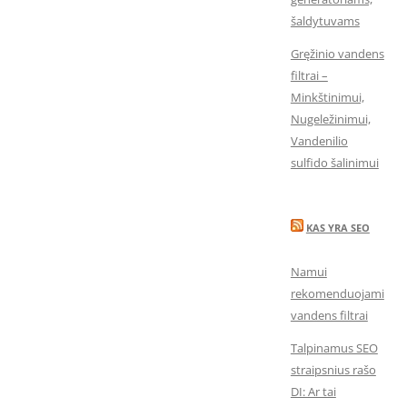
šaldytuvams
Gręžinio vandens
filtrai –
Minkštinimui,
Nugeležinimui,
Vandenilio
sulfido šalinimui
KAS YRA SEO
Namui
rekomenduojami
vandens filtrai
Talpinamus SEO
straipsnius rašo
DI: Ar tai