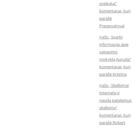
sveikatai“
komentaras, kurį
parašė
Prezervatyvai
Įrašo „Svarbi
informacija apie
vairavimo
mokyklą Auruda“
komentaras, kurį
parašė Kristina
Įrašo „Skelbimai
internete ir
nauda patalpinus
skelbimą“
komentaras, kurį
parašė Robert