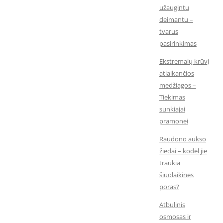
užaugintu
deimantu –
tvarus
pasirinkimas
Ekstremalų krūvį
atlaikančios
medžiagos –
Tiekimas
sunkiajai
pramonei
Raudono aukso
žiedai – kodėl jie
traukia
šiuolaikines
poras?
Atbulinis
osmosas ir