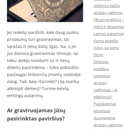
sistemos keičia
atsargų valdymą
Fikusų priežiūra –
rūšys ir ekspertės
Jei reikėtų įvardinti, kiek daug puikių
Laimos patarimai
privalumų turi graviravimas, tai
Kavos pupelių
sąrašas iš tiesų būtų ilgas. Na, o jei
rūšys, ką verta
jus domina graviravimas Vilniuje, tai
žinoti
tokiu atveju susidurti su iš tiesų
Dirbtiniu
dideliu pasirinkimu – tokio pobūdžio
intelektu
paslaugas teikiančių įmonių sostinėje
paremtas
daug. Tad, kaip išsirinkti? Į ką svarbu
atsargų
atkreipti dėmesį? Turime keletą
valdymas – Ar
vertingų patarimų.
efektyvus?
Pasitikėjimas
Ar graviruojamas jūsų
istoriniais
pasirinktas paviršius?
duomenimis
atsargų valdyme