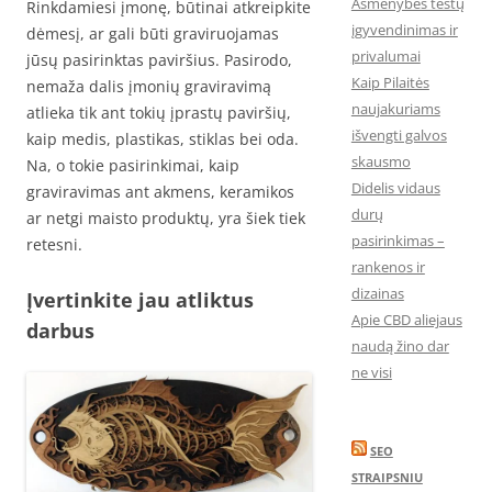
Asmenybės testų
Rinkdamiesi įmonę, būtinai atkreipkite
įgyvendinimas ir
dėmesį, ar gali būti graviruojamas
privalumai
jūsų pasirinktas paviršius. Pasirodo,
Kaip Pilaitės
nemaža dalis įmonių graviravimą
naujakuriams
atlieka tik ant tokių įprastų paviršių,
išvengti galvos
kaip medis, plastikas, stiklas bei oda.
skausmo
Na, o tokie pasirinkimai, kaip
Didelis vidaus
graviravimas ant akmens, keramikos
durų
ar netgi maisto produktų, yra šiek tiek
pasirinkimas –
retesni.
rankenos ir
dizainas
Įvertinkite jau atliktus
Apie CBD aliejaus
darbus
naudą žino dar
ne visi
SEO
STRAIPSNIU