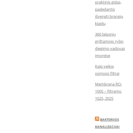
praktinis gidas,
padedantis
išvengti brangių
klaidų
360 laipsnių
grįžtamojo ryšio
diegimo vadovas
įmonėse
Kaip veikia
osmoso filtrai
Membrana RO-
100S – filtrams:
102S, 202S
BAKTERIJOS
KANALIZACIJAI