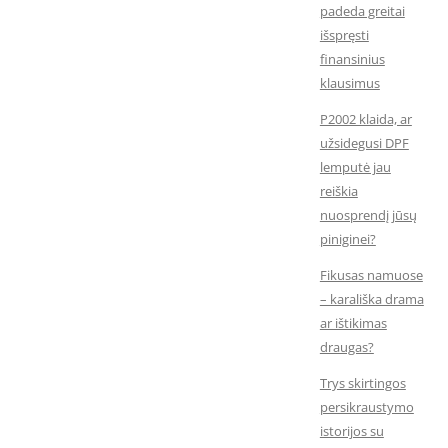
padeda greitai
išspręsti
finansinius
klausimus
P2002 klaida, ar
užsidegusi DPF
lemputė jau
reiškia
nuosprendį jūsų
piniginei?
Fikusas namuose
– karališka drama
ar ištikimas
draugas?
Trys skirtingos
persikraustymo
istorijos su