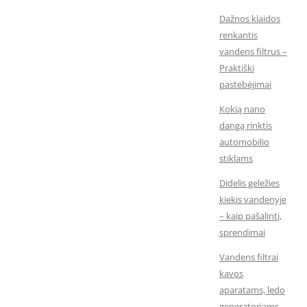
Dažnos klaidos
renkantis
vandens filtrus –
Praktiški
pastebėjimai
Kokią nano
dangą rinktis
automobilio
stiklams
Didelis geležies
kiekis vandenyje
– kaip pašalinti,
sprendimai
Vandens filtrai
kavos
aparatams, ledo
generatoriams,