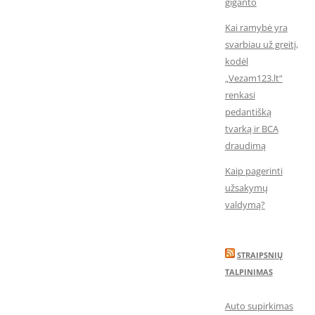
giganto
Kai ramybė yra
svarbiau už greitį,
kodėl
„Vezam123.lt“
renkasi
pedantišką
tvarką ir BCA
draudimą
Kaip pagerinti
užsakymų
valdymą?
STRAIPSNIŲ
TALPINIMAS
Auto supirkimas