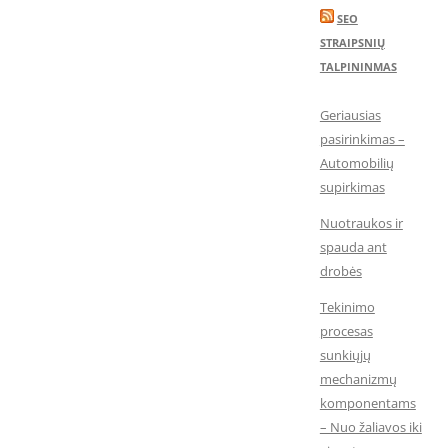
SEO
STRAIPSNIŲ
TALPININMAS
Geriausias
pasirinkimas –
Automobilių
supirkimas
Nuotraukos ir
spauda ant
drobės
Tekinimo
procesas
sunkiųjų
mechanizmų
komponentams
– Nuo žaliavos iki