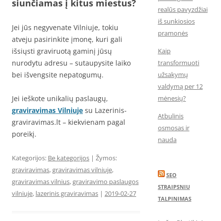
siunčiamas į kitus miestus?
realūs pavyzdžiai
iš sunkiosios
Jei jūs negyvenate Vilniuje, tokiu
pramonės
atveju pasirinkite įmonę, kuri gali
išsiųsti graviruotą gaminį jūsų
Kaip
nurodytu adresu – sutaupysite laiko
transformuoti
bei išvengsite nepatogumų.
užsakymų
valdymą per 12
Jei ieškote unikalių paslaugų,
mėnesių?
graviravimas Vilniuje
su Lazerinis-
Atbulinis
graviravimas.lt – kiekvienam pagal
osmosas ir
poreikį.
nauda
Kategorijos:
Be kategorijos
| Žymos:
graviravimas
,
graviravimas vilniuje
,
SEO
graviravimas vilnius
,
graviravimo paslaugos
STRAIPSNIU
vilniuje
,
lazerinis graviravimas
|
2019-02-27
TALPINIMAS