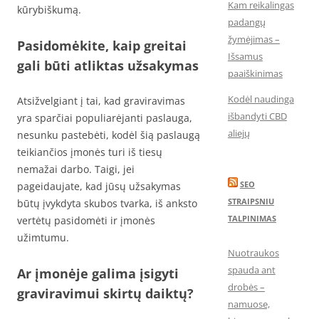
Kam reikalingas
kūrybiškumą.
padangų
žymėjimas –
Pasidomėkite, kaip greitai
Išsamus
gali būti atliktas užsakymas
paaiškinimas
Kodėl naudinga
Atsižvelgiant į tai, kad graviravimas
išbandyti CBD
yra sparčiai populiarėjanti paslauga,
aliejų
nesunku pastebėti, kodėl šią paslaugą
teikiančios įmonės turi iš tiesų
nemažai darbo. Taigi, jei
SEO
pageidaujate, kad jūsų užsakymas
STRAIPSNIU
būtų įvykdyta skubos tvarka, iš anksto
TALPINIMAS
vertėtų pasidomėti ir įmonės
užimtumu.
Nuotraukos
spauda ant
Ar įmonėje galima įsigyti
drobės –
graviravimui skirtų daiktų?
namuose,