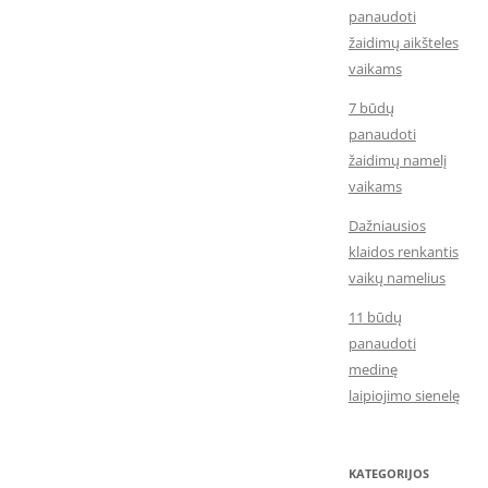
panaudoti
žaidimų aikšteles
vaikams
7 būdų
panaudoti
žaidimų namelį
vaikams
Dažniausios
klaidos renkantis
vaikų namelius
11 būdų
panaudoti
medinę
laipiojimo sienelę
KATEGORIJOS