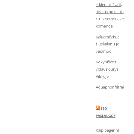
ir kiemai iš arti,
atviras pokalbis
su „Vezam123.lt“
komanda
Kaklaraištis ir
šiuolaikinis jo
vaidmuo
Kokybiškos
vidaus durys
Vilniuje
Aquaphor filtrai
SEO
PASLAUGOS
Kaip pagerinti