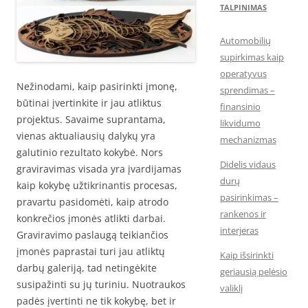
TALPINIMAS
Automobilių
supirkimas kaip
operatyvus
Nežinodami, kaip pasirinkti įmonę,
sprendimas –
būtinai įvertinkite ir jau atliktus
finansinio
projektus. Savaime suprantama,
likvidumo
vienas aktualiausių dalykų yra
mechanizmas
galutinio rezultato kokybė. Nors
Didelis vidaus
graviravimas visada yra įvardijamas
durų
kaip kokybę užtikrinantis procesas,
pasirinkimas –
pravartu pasidomėti, kaip atrodo
rankenos ir
konkrečios įmonės atlikti darbai.
interjeras
Graviravimo paslaugą teikiančios
įmonės paprastai turi jau atliktų
Kaip išsirinkti
darbų galeriją, tad netingėkite
geriausią pelėsio
susipažinti su jų turiniu. Nuotraukos
valiklį
padės įvertinti ne tik kokybę, bet ir