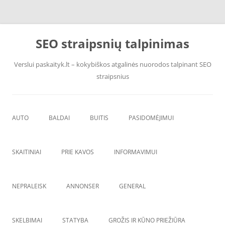
Pereiti
prie
SEO straipsnių talpinimas
turinio
Verslui paskaityk.lt – kokybiškos atgalinės nuorodos talpinant SEO
straipsnius
AUTO
BALDAI
BUITIS
PASIDOMĖJIMUI
PADANGOS
ĮRANGA
SKAITINIAI
PRIE KAVOS
INFORMAVIMUI
VANDENS F
ŠVAROS PREKĖS
NEPRALEISK
ANNONSER
GENERAL
SKELBIMAI
STATYBA
GROŽIS IR KŪNO PRIEŽIŪRA