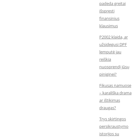
padeda greitai
išspręsti
finansinius
klausimus
P2002 klaida, ar
užsidegusi DPF
lemputė jau
reiškia
nuosprendį jūsų
piniginei?
Fikusas namuose
– karališka drama
ar ištikimas
draugas?
Trys skirtingos
persikraustymo
istorijos su