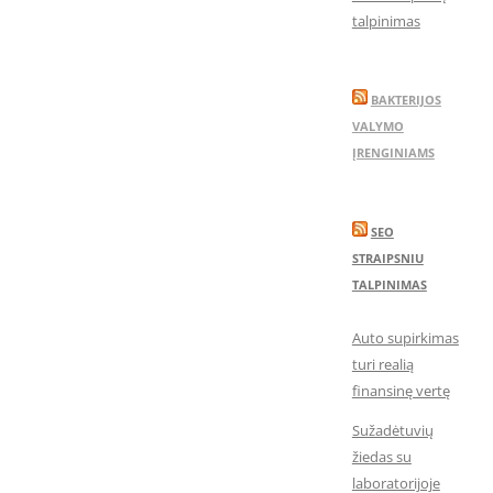
talpinimas
BAKTERIJOS
VALYMO
ĮRENGINIAMS
SEO
STRAIPSNIU
TALPINIMAS
Auto supirkimas
turi realią
finansinę vertę
Sužadėtuvių
žiedas su
laboratorijoje