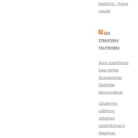
paskirtis – Kokia
nauda
SEO
STRAIPSNIU
TALPINIMAS
Auto supirkimas
kaip vertės
išsaugojimas
žiedinėje
ekonomikoje
Užsakymų
valdymo
sistemos
pasirinkimas ir
diegimas: