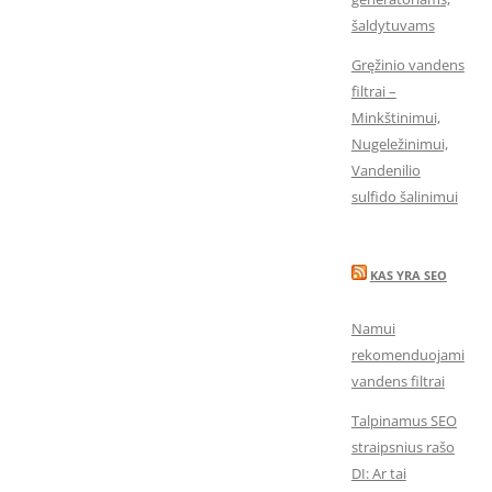
šaldytuvams
Gręžinio vandens
filtrai –
Minkštinimui,
Nugeležinimui,
Vandenilio
sulfido šalinimui
KAS YRA SEO
Namui
rekomenduojami
vandens filtrai
Talpinamus SEO
straipsnius rašo
DI: Ar tai