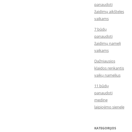
panaudoti
žaidimų aikšteles
vaikams
7 būdų
panaudoti
žaidimų namelį
vaikams
Dažniausios
klaidos renkantis
vaikų namelius
11 būdų
panaudoti
medinę
laipiojimo sienelę
KATEGORIJOS