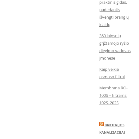
praktinis gidas,
padedantis
išvengti brangių
klaidų
360 laipsnių
grįžtamojo ryšio
diegimo vadovas
įmonėse
Kaip veikia
osmoso filtrai
Membrana RO-
100S – filtrams:
102S, 202S
BAKTERIJOS
KANALIZACIJAI