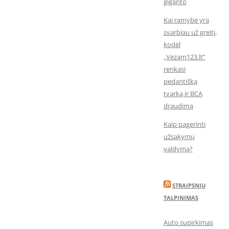
giganto
Kai ramybė yra
svarbiau už greitį,
kodėl
„Vezam123.lt“
renkasi
pedantišką
tvarką ir BCA
draudimą
Kaip pagerinti
užsakymų
valdymą?
STRAIPSNIŲ
TALPINIMAS
Auto supirkimas