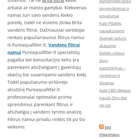
sistemos. Tai ne
Brita filtrai
kavai,
Asmenybės testų
arbatai ar maisto gamybai. Kiekvienas
įgyvendinimas ir
namas turi savo vandens kiekio
privalumai
poreikį, todėl ne visiems įtinka Brita
Kaip Pilaitės
vandens filtrai. Dažniausiai vartotojai
naujakuriams
renkasi populiariausius filtrus namui
išvengti galvos
iš Pureaquafilter.lt.
Vandens filtrai
skausmo
namui
Pureaquafilter.lt specialistų
Didelis vidaus
pagalba bei konsultacijos keliu yra
durų
parenkami atsižvelgiant į gyventojų
pasirinkimas –
skaičių bei suvartojamo vandens kiekį.
rankenos ir
Todėl populiarumo viršūnėje
dizainas
atsidūrę Pureaquafilter.lt
Apie CBD aliejaus
profesionalai optimaliai priima
naudą žino dar
sprendimus parenkant filtrus ir
ne visi
atsižvelgia į vandens tyrimo analizę.
Filtrus namui privalu rinktis tik po šio
veiksmo.
SEO
STRAIPSNIU