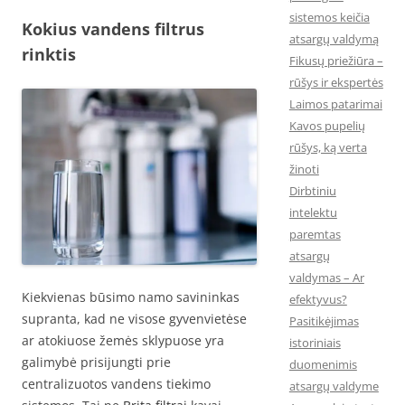
sistemos keičia
Kokius vandens filtrus
atsargų valdymą
rinktis
Fikusų priežiūra –
rūšys ir ekspertės
Laimos patarimai
Kavos pupelių
rūšys, ką verta
žinoti
Dirbtiniu
intelektu
paremtas
atsargų
valdymas – Ar
Kiekvienas būsimo namo savininkas
efektyvus?
supranta, kad ne visose gyvenvietėse
Pasitikėjimas
ar atokiuose žemės sklypuose yra
istoriniais
galimybė prisijungti prie
duomenimis
centralizuotos vandens tiekimo
atsargų valdyme