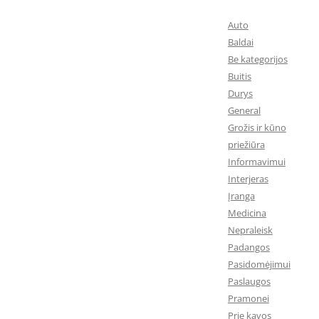
Auto
Baldai
Be kategorijos
Buitis
Durys
General
Grožis ir kūno
priežiūra
Informavimui
Interjeras
Įranga
Medicina
Nepraleisk
Padangos
Pasidomėjimui
Paslaugos
Pramonei
Prie kavos