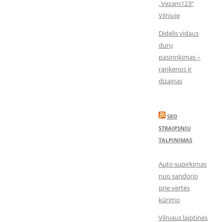
„Vezam123“
Vilniuje
Didelis vidaus
durų
pasirinkimas –
rankenos ir
dizainas
SEO
STRAIPSNIU
TALPINIMAS
Auto supirkimas
nuo sandorio
prie vertės
kūrimo
Vilniaus laiptinės