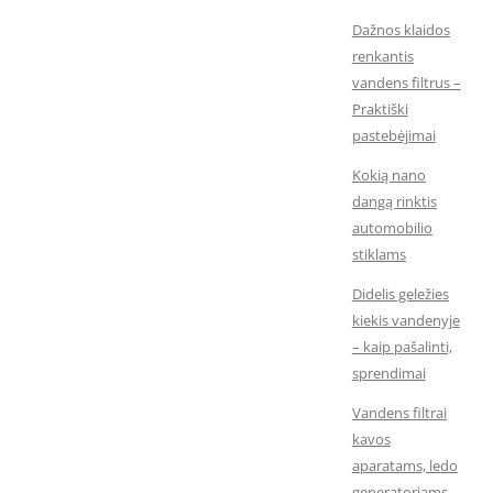
Dažnos klaidos
renkantis
vandens filtrus –
Praktiški
pastebėjimai
Kokią nano
dangą rinktis
automobilio
stiklams
Didelis geležies
kiekis vandenyje
– kaip pašalinti,
sprendimai
Vandens filtrai
kavos
aparatams, ledo
generatoriams,