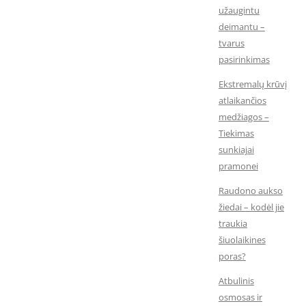
užaugintu
deimantu –
tvarus
pasirinkimas
Ekstremalų krūvį
atlaikančios
medžiagos –
Tiekimas
sunkiajai
pramonei
Raudono aukso
žiedai – kodėl jie
traukia
šiuolaikines
poras?
Atbulinis
osmosas ir