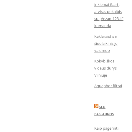
ir kiemai iš arti,
atviras pokalbis
su „Vezam123.lt“
komanda
Kaklaraištis ir
šiuolaikinis jo
vaidmuo
Kokybiškos
vidaus durys
Vilniuje
Aquaphor filtrai
SEO
PASLAUGOS
Kaip pagerinti