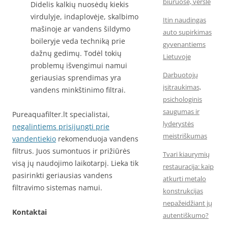
biuruose, versle
Didelis kalkių nuosėdų kiekis
virdulyje, indaplovėje, skalbimo
Itin naudingas
mašinoje ar vandens šildymo
auto supirkimas
boileryje veda techniką prie
gyvenantiems
dažnų gedimų. Todėl tokių
Lietuvoje
problemų išvengimui namui
Darbuotojų
geriausias sprendimas yra
įsitraukimas,
vandens minkštinimo filtrai.
psichologinis
saugumas ir
Pureaquafilter.lt specialistai,
lyderystės
negalintiems prisijungti prie
meistriškumas
vandentiekio
rekomenduoja vandens
filtrus. Juos sumontuos ir prižiūrės
Tvari kiaurymių
visą jų naudojimo laikotarpį. Lieka tik
restauracija: kaip
pasirinkti geriausias vandens
atkurti metalo
filtravimo sistemas namui.
konstrukcijas
nepažeidžiant jų
Kontaktai
autentiškumo?