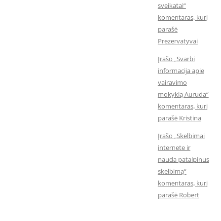
sveikatai“
komentaras, kurį
parašė
Prezervatyvai
Įrašo „Svarbi
informacija apie
vairavimo
mokyklą Auruda“
komentaras, kurį
parašė Kristina
Įrašo „Skelbimai
internete ir
nauda patalpinus
skelbimą“
komentaras, kurį
parašė Robert