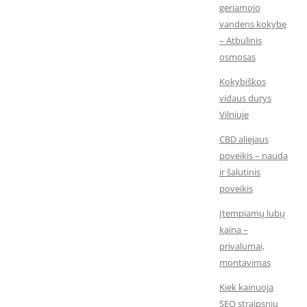
geriamojo
vandens kokybę
– Atbulinis
osmosas
Kokybiškos
vidaus durys
Vilniuje
CBD aliejaus
poveikis – nauda
ir šalutinis
poveikis
Įtempiamų lubų
kaina –
privalumai,
montavimas
Kiek kainuoja
SEO straipsnių