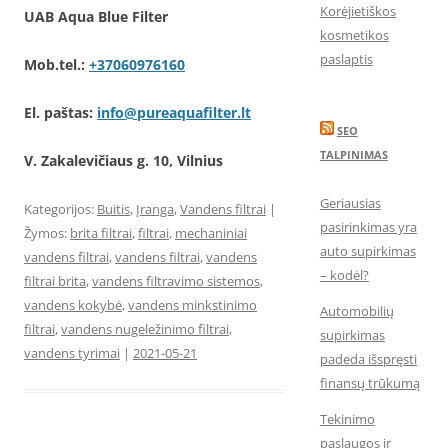
Korėjietiškos
UAB Aqua Blue Filter
kosmetikos
paslaptis
Mob.tel.:
+37060976160
El. paštas:
info@pureaquafilter.lt
SEO
TALPINIMAS
V. Zakalevičiaus g. 10, Vilnius
Geriausias
Kategorijos:
Buitis
,
Įranga
,
Vandens filtrai
|
pasirinkimas yra
Žymos:
brita filtrai
,
filtrai
,
mechaniniai
auto supirkimas
vandens filtrai
,
vandens filtrai
,
vandens
– kodėl?
filtrai brita
,
vandens filtravimo sistemos
,
vandens kokybė
,
vandens minkstinimo
Automobilių
filtrai
,
vandens nugeležinimo filtrai
,
supirkimas
vandens tyrimai
|
2021-05-21
padeda išspręsti
finansų trūkumą
Tekinimo
paslaugos ir