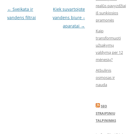
realūs pavyzdžiai
Įrašo
←
Sveikata ir
Kiek suvartojote
iš sunkiosios
navigacija
vandens filtrai
vandens biure –
pramonės
aparatai
→
Kaip
transformuoti
užsakymų
valdymą per 12
mėnesių?
Atbulinis
osmosas ir
nauda
SEO
STRAIPSNIU
TALPINIMAS