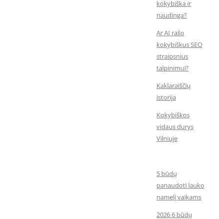
kokybiška ir
naudinga?
Ar AI rašo
kokybiškus SEO
straipsnius
talpinimui?
Kaklaraiščių
istorija
Kokybiškos
vidaus durys
Vilniuje
5 būdų
panaudoti lauko
namelį vaikams
2026 6 būdų