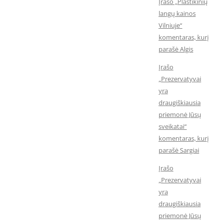
Įrašo „Plastikinių
langų kainos
Vilniuje“
komentaras, kurį
parašė Algis
Įrašo
„Prezervatyvai
yra
draugiškiausia
priemonė Jūsų
sveikatai“
komentaras, kurį
parašė Sargiai
Įrašo
„Prezervatyvai
yra
draugiškiausia
priemonė Jūsų