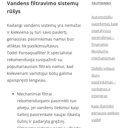
Vandens filtravimo sistemų
TALPINIMAS
rūšys
Automobilių
supirkimas kaip
Kadangi vandens sistemų yra nemažai
operatyvus
ir kiekviena jų turi savo paskirtį,
sprendimas –
geriausias pasirinkimas namui bus
finansinio
atliktas tik pasikonsultavus.
likvidumo
Todėl Pureaquafilter.lt specialistai
mechanizmas
rekomenduoja susipažinti su
populiariausiais filtrais namui, kad
Didelis vidaus
kiekvienam vartotojui būtų galima
durų
apsispręsti lengviau.
pasirinkimas –
rankenos ir
Mechaniniai filtrai
interjeras
rekomenduojami pasirinkti tuo
Kaip išsirinkti
atveju, jei vandens tiekimui kaip
geriausią pelėsio
šaltinį pasirenkate naujai iškastą
valiklį
šulinį ir padarytą gręžinį.