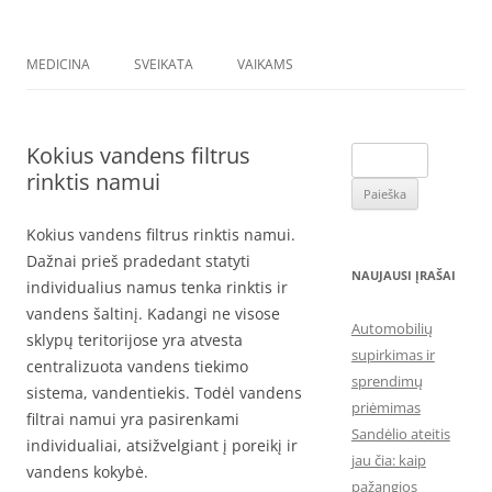
MEDICINA
SVEIKATA
VAIKAMS
Kokius vandens filtrus
Ieškoti:
rinktis namui
Kokius vandens filtrus rinktis namui.
Dažnai prieš pradedant statyti
NAUJAUSI ĮRAŠAI
individualius namus tenka rinktis ir
vandens šaltinį. Kadangi ne visose
Automobilių
sklypų teritorijose yra atvesta
supirkimas ir
centralizuota vandens tiekimo
sprendimų
sistema, vandentiekis. Todėl vandens
priėmimas
filtrai namui yra pasirenkami
Sandėlio ateitis
individualiai, atsižvelgiant į poreikį ir
jau čia: kaip
vandens kokybė.
pažangios