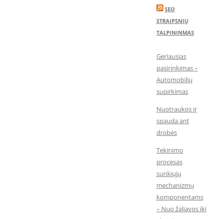
SEO
STRAIPSNIŲ
TALPININMAS
Geriausias
pasirinkimas –
Automobilių
supirkimas
Nuotraukos ir
spauda ant
drobės
Tekinimo
procesas
sunkiųjų
mechanizmų
komponentams
– Nuo žaliavos iki