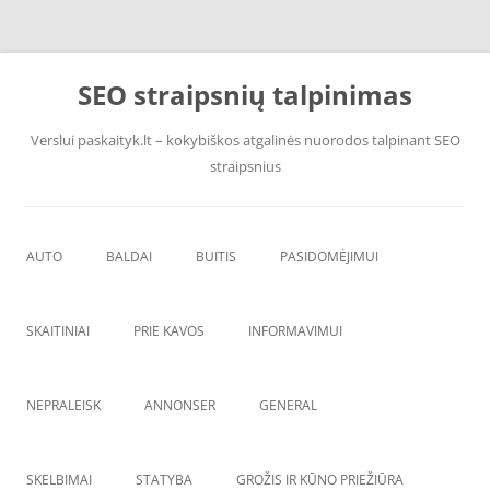
Pereiti
prie
SEO straipsnių talpinimas
turinio
Verslui paskaityk.lt – kokybiškos atgalinės nuorodos talpinant SEO
straipsnius
AUTO
BALDAI
BUITIS
PASIDOMĖJIMUI
PADANGOS
ĮRANGA
SKAITINIAI
PRIE KAVOS
INFORMAVIMUI
VANDENS F
ŠVAROS PREKĖS
NEPRALEISK
ANNONSER
GENERAL
SKELBIMAI
STATYBA
GROŽIS IR KŪNO PRIEŽIŪRA