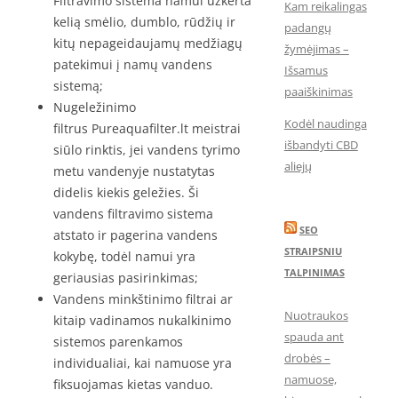
Filtravimo sistema namui užkerta
Kam reikalingas
kelią smėlio, dumblo, rūdžių ir
padangų
kitų nepageidaujamų medžiagų
žymėjimas –
patekimui į namų vandens
Išsamus
sistemą;
paaiškinimas
Nugeležinimo
Kodėl naudinga
filtrus Pureaquafilter.lt meistrai
išbandyti CBD
siūlo rinktis, jei vandens tyrimo
aliejų
metu vandenyje nustatytas
didelis kiekis geležies. Ši
vandens filtravimo sistema
SEO
atstato ir pagerina vandens
STRAIPSNIU
kokybę, todėl namui yra
TALPINIMAS
geriausias pasirinkimas;
Vandens minkštinimo filtrai ar
Nuotraukos
kitaip vadinamos nukalkinimo
spauda ant
sistemos parenkamos
drobės –
individualiai, kai namuose yra
namuose,
fiksuojamas kietas vanduo.