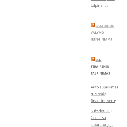
talpinimas
BAKTERIJOS
VALYMO
ĮRENGINIAMS
SEO
STRAIPSNIU
TALPINIMAS
Auto supirkimas
turi realią
finansinę vertę
Sužadėtuvių
žiedas su
laboratorijoje