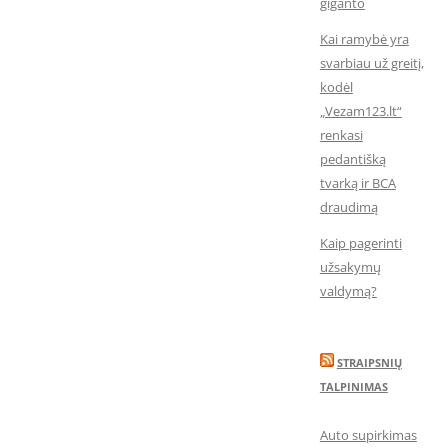
giganto
Kai ramybė yra
svarbiau už greitį,
kodėl
„Vezam123.lt“
renkasi
pedantišką
tvarką ir BCA
draudimą
Kaip pagerinti
užsakymų
valdymą?
STRAIPSNIŲ
TALPINIMAS
Auto supirkimas