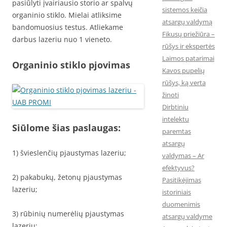
pasiūlyti įvairiausio storio ar spalvų
sistemos keičia
organinio stiklo. Mielai atliksime
atsargų valdymą
bandomuosius testus. Atliekame
Fikusų priežiūra –
darbus lazeriu nuo 1 vieneto.
rūšys ir ekspertės
Laimos patarimai
Organinio stiklo pjovimas
Kavos pupelių
rūšys, ką verta
žinoti
Dirbtiniu
intelektu
Siūlome šias paslaugas:
paremtas
atsargų
1) švieslenčių pjaustymas lazeriu;
valdymas – Ar
efektyvus?
2) pakabukų, žetonų pjaustymas
Pasitikėjimas
lazeriu;
istoriniais
duomenimis
3) rūbinių numerėlių pjaustymas
atsargų valdyme
lazeriu;