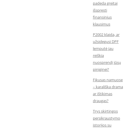
padeda greitai
išspręsti
finansinius
klausimus
P2002 klaida, ar
užsidegusi DPF
lemputė jau
reiškia
nuosprendį jūsų
piniginei?
Fikusas namuose
– karališka drama
ar ištikimas
draugas?
Trys skirtingos
persikraustymo
istorijos su