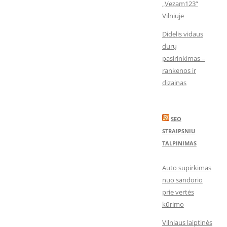
„Vezam123“
Vilniuje
Didelis vidaus
durų
pasirinkimas –
rankenos ir
dizainas
SEO
STRAIPSNIU
TALPINIMAS
Auto supirkimas
nuo sandorio
prie vertės
kūrimo
Vilniaus laiptinės