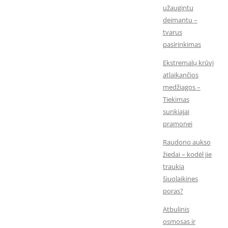
užaugintu
deimantu –
tvarus
pasirinkimas
Ekstremalų krūvį
atlaikančios
medžiagos –
Tiekimas
sunkiajai
pramonei
Raudono aukso
žiedai – kodėl jie
traukia
šiuolaikines
poras?
Atbulinis
osmosas ir