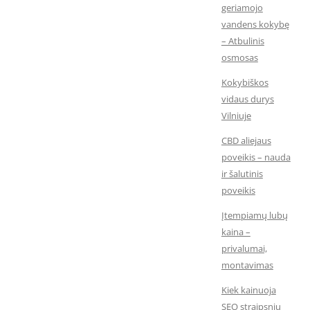
geriamojo
vandens kokybę
– Atbulinis
osmosas
Kokybiškos
vidaus durys
Vilniuje
CBD aliejaus
poveikis – nauda
ir šalutinis
poveikis
Įtempiamų lubų
kaina –
privalumai,
montavimas
Kiek kainuoja
SEO straipsnių