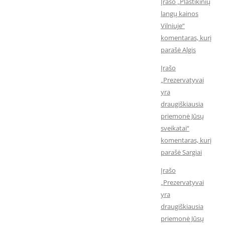
Įrašo „Plastikinių
langų kainos
Vilniuje“
komentaras, kurį
parašė Algis
Įrašo
„Prezervatyvai
yra
draugiškiausia
priemonė Jūsų
sveikatai“
komentaras, kurį
parašė Sargiai
Įrašo
„Prezervatyvai
yra
draugiškiausia
priemonė Jūsų