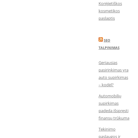
Korėjietiškos
kosmetikos
paslaptis
SEO
TALPINIMAS
Geriausias
pasirinkimas yra
auto supirkimas
– kodėl?
Automobilių
supirkimas
padeda išspręsti
finansų trūkumą
Tekinimo
paslaugos ir