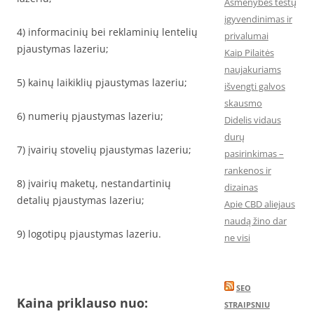
Asmenybės testų
įgyvendinimas ir
4) informacinių bei reklaminių lentelių
privalumai
pjaustymas lazeriu;
Kaip Pilaitės
naujakuriams
5) kainų laikiklių pjaustymas lazeriu;
išvengti galvos
skausmo
6) numerių pjaustymas lazeriu;
Didelis vidaus
durų
7) įvairių stovelių pjaustymas lazeriu;
pasirinkimas –
rankenos ir
8) įvairių maketų, nestandartinių
dizainas
detalių pjaustymas lazeriu;
Apie CBD aliejaus
naudą žino dar
9) logotipų pjaustymas lazeriu.
ne visi
SEO
Kaina priklauso nuo:
STRAIPSNIU