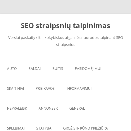
Pereiti
prie
SEO straipsnių talpinimas
turinio
Verslui paskaityk.lt – kokybiškos atgalinės nuorodos talpinant SEO
straipsnius
AUTO
BALDAI
BUITIS
PASIDOMĖJIMUI
PADANGOS
ĮRANGA
SKAITINIAI
PRIE KAVOS
INFORMAVIMUI
VANDENS F
ŠVAROS PREKĖS
NEPRALEISK
ANNONSER
GENERAL
SKELBIMAI
STATYBA
GROŽIS IR KŪNO PRIEŽIŪRA