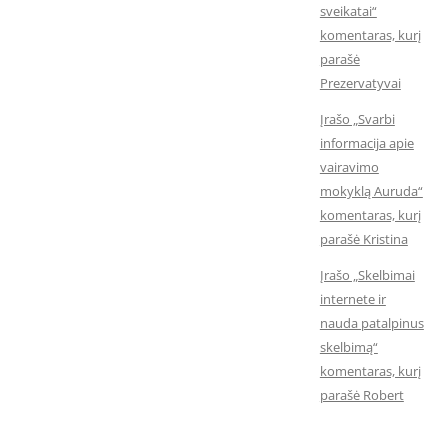
sveikatai“
komentaras, kurį
parašė
Prezervatyvai
Įrašo „Svarbi
informacija apie
vairavimo
mokyklą Auruda“
komentaras, kurį
parašė Kristina
Įrašo „Skelbimai
internete ir
nauda patalpinus
skelbimą“
komentaras, kurį
parašė Robert