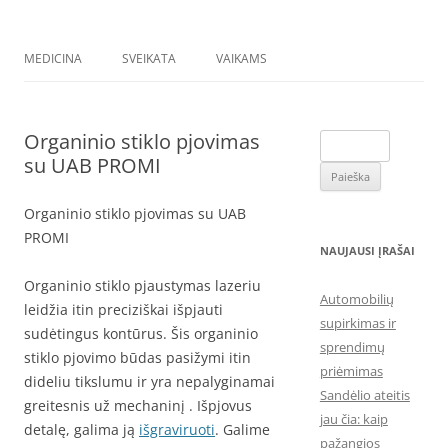
MEDICINA
SVEIKATA
VAIKAMS
Organinio stiklo pjovimas
Ieškoti:
su UAB PROMI
Organinio stiklo pjovimas su UAB
PROMI
NAUJAUSI ĮRAŠAI
Organinio stiklo pjaustymas lazeriu
Automobilių
leidžia itin preciziškai išpjauti
supirkimas ir
sudėtingus kontūrus. Šis organinio
sprendimų
stiklo pjovimo būdas pasižymi itin
priėmimas
dideliu tikslumu ir yra nepalyginamai
Sandėlio ateitis
greitesnis už mechaninį . Išpjovus
jau čia: kaip
detalę, galima ją
išgraviruoti
. Galime
pažangios