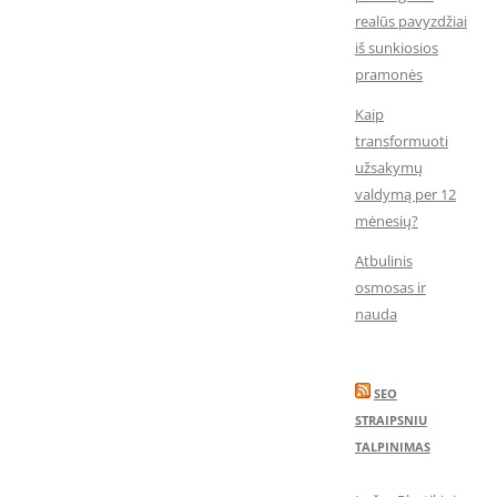
realūs pavyzdžiai
iš sunkiosios
pramonės
Kaip
transformuoti
užsakymų
valdymą per 12
mėnesių?
Atbulinis
osmosas ir
nauda
SEO
STRAIPSNIU
TALPINIMAS