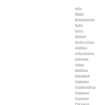
Auto
Baldai
Be kategorijos
Buitis
Durys
General
Grožis ir kūno
priežiūra
Informavimui
Interjeras
Įranga
Medicina
Nepraleisk
Padangos
Pasidomėjimui
Paslaugos
Pramonei
Prie kavos