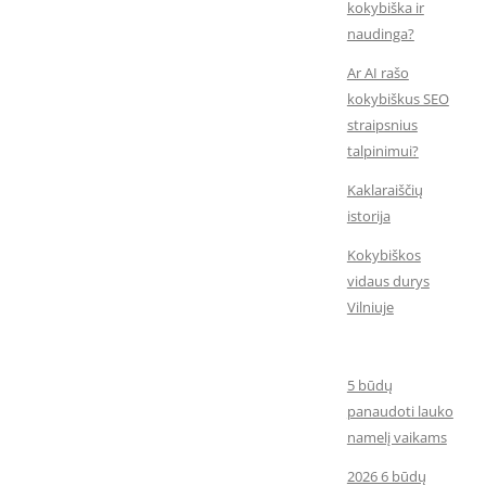
kokybiška ir
naudinga?
Ar AI rašo
kokybiškus SEO
straipsnius
talpinimui?
Kaklaraiščių
istorija
Kokybiškos
vidaus durys
Vilniuje
5 būdų
panaudoti lauko
namelį vaikams
2026 6 būdų