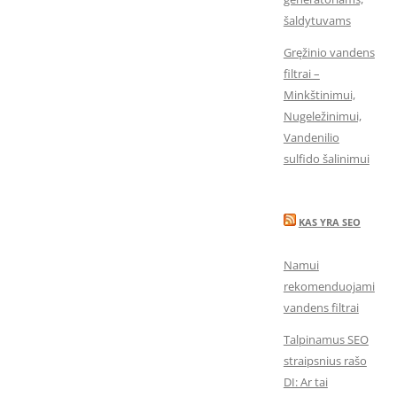
šaldytuvams
Gręžinio vandens
filtrai –
Minkštinimui,
Nugeležinimui,
Vandenilio
sulfido šalinimui
KAS YRA SEO
Namui
rekomenduojami
vandens filtrai
Talpinamus SEO
straipsnius rašo
DI: Ar tai