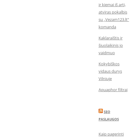
ir kiemai iš arti,
atviras pokalbis
su „Vezam123.lt“
komanda
Kaklaraištis ir
šiuolaikinis jo
vaidmuo
Kokybiškos
vidaus durys
Vilniuje
Aquaphor filtrai
SEO
PASLAUGOS
Kaip pagerinti