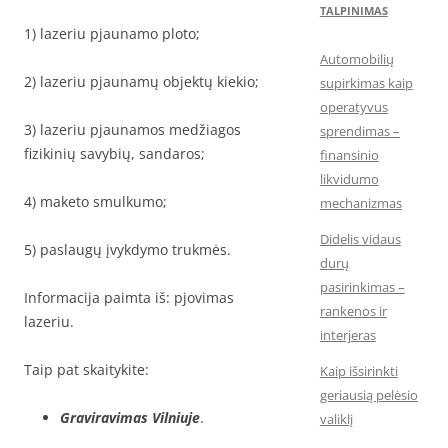
TALPINIMAS
1) lazeriu pjaunamo ploto;
Automobilių
2) lazeriu pjaunamų objektų kiekio;
supirkimas kaip
operatyvus
3) lazeriu pjaunamos medžiagos
sprendimas –
fizikinių savybių, sandaros;
finansinio
likvidumo
4) maketo smulkumo;
mechanizmas
Didelis vidaus
5) paslaugų įvykdymo trukmės.
durų
pasirinkimas –
Informacija paimta iš: pjovimas
rankenos ir
lazeriu.
interjeras
Taip pat skaitykite:
Kaip išsirinkti
geriausią pelėsio
Graviravimas Vilniuje
.
valiklį