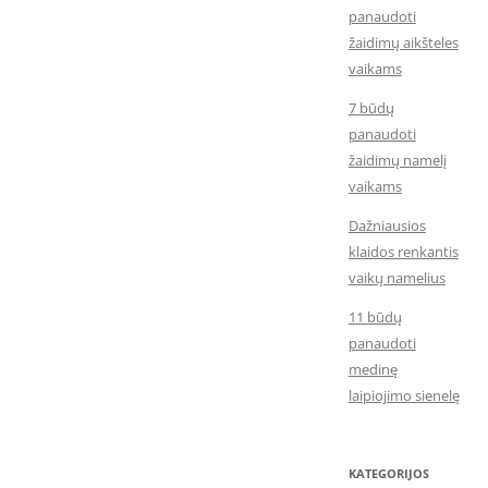
panaudoti
žaidimų aikšteles
vaikams
7 būdų
panaudoti
žaidimų namelį
vaikams
Dažniausios
klaidos renkantis
vaikų namelius
11 būdų
panaudoti
medinę
laipiojimo sienelę
KATEGORIJOS