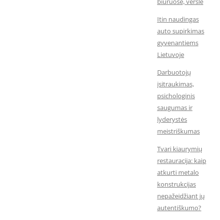
biuruose, versle
Itin naudingas
auto supirkimas
gyvenantiems
Lietuvoje
Darbuotojų
įsitraukimas,
psichologinis
saugumas ir
lyderystės
meistriškumas
Tvari kiaurymių
restauracija: kaip
atkurti metalo
konstrukcijas
nepažeidžiant jų
autentiškumo?