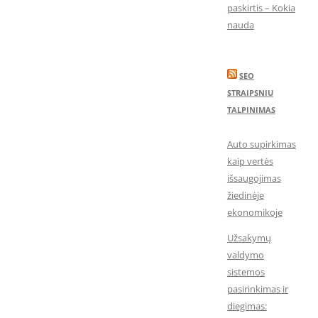
paskirtis – Kokia
nauda
SEO
STRAIPSNIU
TALPINIMAS
Auto supirkimas
kaip vertės
išsaugojimas
žiedinėje
ekonomikoje
Užsakymų
valdymo
sistemos
pasirinkimas ir
diegimas: