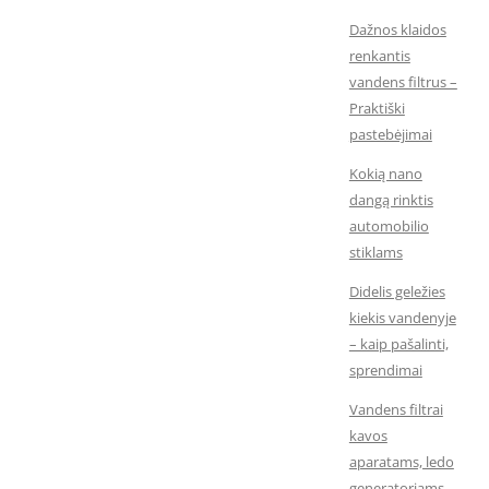
Dažnos klaidos
renkantis
vandens filtrus –
Praktiški
pastebėjimai
Kokią nano
dangą rinktis
automobilio
stiklams
Didelis geležies
kiekis vandenyje
– kaip pašalinti,
sprendimai
Vandens filtrai
kavos
aparatams, ledo
generatoriams,