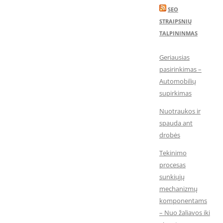
SEO
STRAIPSNIŲ
TALPININMAS
Geriausias
pasirinkimas –
Automobilių
supirkimas
Nuotraukos ir
spauda ant
drobės
Tekinimo
procesas
sunkiųjų
mechanizmų
komponentams
– Nuo žaliavos iki