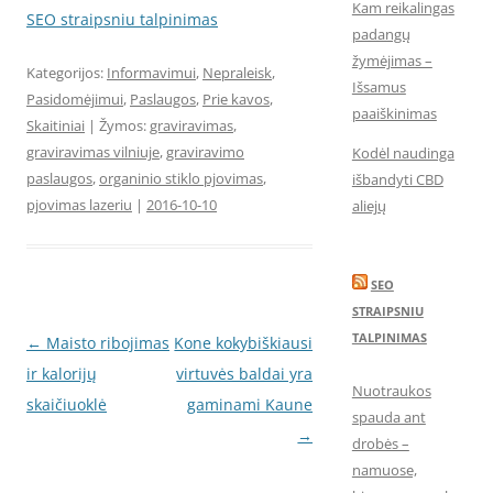
Kam reikalingas
SEO straipsniu talpinimas
padangų
žymėjimas –
Kategorijos:
Informavimui
,
Nepraleisk
,
Išsamus
Pasidomėjimui
,
Paslaugos
,
Prie kavos
,
paaiškinimas
Skaitiniai
| Žymos:
graviravimas
,
graviravimas vilniuje
,
graviravimo
Kodėl naudinga
paslaugos
,
organinio stiklo pjovimas
,
išbandyti CBD
pjovimas lazeriu
|
2016-10-10
aliejų
SEO
STRAIPSNIU
TALPINIMAS
Įrašo
←
Maisto ribojimas
Kone kokybiškiausi
navigacija
ir kalorijų
virtuvės baldai yra
Nuotraukos
skaičiuoklė
gaminami Kaune
spauda ant
→
drobės –
namuose,