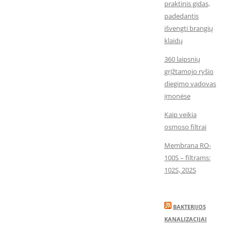
praktinis gidas,
padedantis
išvengti brangių
klaidų
360 laipsnių
grįžtamojo ryšio
diegimo vadovas
įmonėse
Kaip veikia
osmoso filtrai
Membrana RO-
100S – filtrams:
102S, 202S
BAKTERIJOS
KANALIZACIJAI