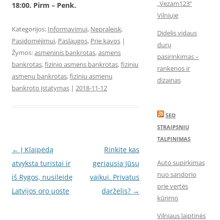
„Vezam123“
18:00. Pirm – Penk.
Vilniuje
Kategorijos:
Informavimui
,
Nepraleisk
,
Didelis vidaus
Pasidomėjimui
,
Paslaugos
,
Prie kavos
|
durų
Žymos:
asmeninis bankrotas
,
asmens
pasirinkimas –
bankrotas
,
fizinio asmens bankrotas
,
fiziniu
rankenos ir
asmenu bankrotas
,
fiziniu asmenu
dizainas
bankroto įstatymas
|
2018-11-12
SEO
STRAIPSNIU
TALPINIMAS
Įrašo
←
Į Klaipėdą
Rinkite kas
Auto supirkimas
navigacija
atvyksta turistai ir
geriausia Jūsų
nuo sandorio
iš Rygos, nusileidę
vaikui. Privatus
prie vertės
Latvijos oro uoste
darželis?
→
kūrimo
Vilniaus laiptinės