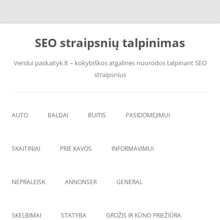
Pereiti
prie
SEO straipsnių talpinimas
turinio
Verslui paskaityk.lt – kokybiškos atgalinės nuorodos talpinant SEO
straipsnius
AUTO
BALDAI
BUITIS
PASIDOMĖJIMUI
PADANGOS
ĮRANGA
SKAITINIAI
PRIE KAVOS
INFORMAVIMUI
VANDENS F
ŠVAROS PREKĖS
NEPRALEISK
ANNONSER
GENERAL
SKELBIMAI
STATYBA
GROŽIS IR KŪNO PRIEŽIŪRA