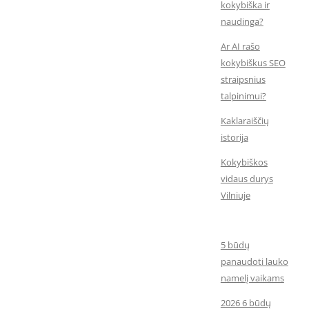
kokybiška ir
naudinga?
Ar AI rašo
kokybiškus SEO
straipsnius
talpinimui?
Kaklaraiščių
istorija
Kokybiškos
vidaus durys
Vilniuje
5 būdų
panaudoti lauko
namelį vaikams
2026 6 būdų