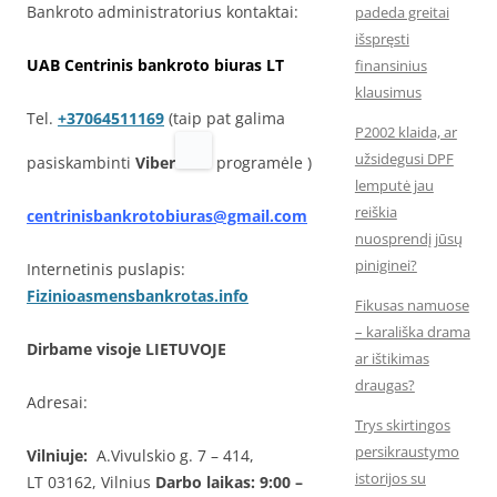
Bankroto administratorius kontaktai:
padeda greitai
išspręsti
UAB Centrinis bankroto biuras LT
finansinius
klausimus
Tel.
+37064511169
(taip pat galima
P2002 klaida, ar
užsidegusi DPF
pasiskambinti
Viber
programėle )
lemputė jau
reiškia
centrinisbankrotobiuras@gmail.com
nuosprendį jūsų
piniginei?
Internetinis puslapis:
Fizinioasmensbankrotas.info
Fikusas namuose
– karališka drama
Dirbame visoje LIETUVOJE
ar ištikimas
draugas?
Adresai:
Trys skirtingos
persikraustymo
Vilniuje:
A.Vivulskio g. 7 – 414,
istorijos su
LT 03162, Vilnius
Darbo laikas: 9:00 –