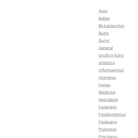
Auto
Baldai
Be kategorijos
Buitis
Durys
General
Grožis ir kūno
priežiūra
Informavimui
Interjeras
Įranga
Medicina
Nepraleisk
Padangos
Pasidomėjimui
Paslaugos
Pramonei
Prie kavos