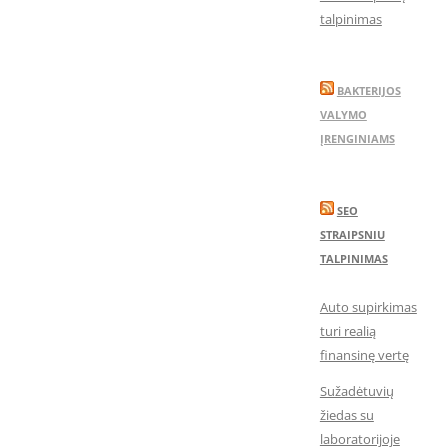
talpinimas
BAKTERIJOS
VALYMO
ĮRENGINIAMS
SEO
STRAIPSNIU
TALPINIMAS
Auto supirkimas
turi realią
finansinę vertę
Sužadėtuvių
žiedas su
laboratorijoje