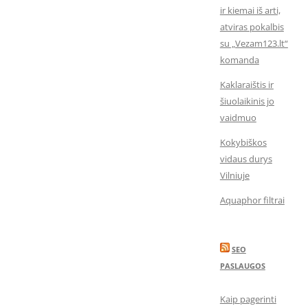
ir kiemai iš arti,
atviras pokalbis
su „Vezam123.lt“
komanda
Kaklaraištis ir
šiuolaikinis jo
vaidmuo
Kokybiškos
vidaus durys
Vilniuje
Aquaphor filtrai
SEO
PASLAUGOS
Kaip pagerinti