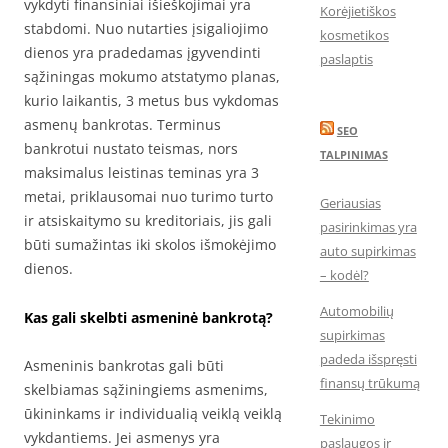
vykdyti finansiniai išieškojimai yra
Korėjietiškos
stabdomi. Nuo nutarties įsigaliojimo
kosmetikos
dienos yra pradedamas įgyvendinti
paslaptis
sąžiningas mokumo atstatymo planas,
kurio laikantis, 3 metus bus vykdomas
asmenų bankrotas. Terminus
SEO
bankrotui nustato teismas, nors
TALPINIMAS
maksimalus leistinas teminas yra 3
metai, priklausomai nuo turimo turto
Geriausias
ir atsiskaitymo su kreditoriais, jis gali
pasirinkimas yra
būti sumažintas iki skolos išmokėjimo
auto supirkimas
dienos.
– kodėl?
Automobilių
Kas gali skelbti asmeninė bankrotą?
supirkimas
padeda išspręsti
Asmeninis bankrotas gali būti
finansų trūkumą
skelbiamas sąžiningiems asmenims,
ūkininkams ir individualią veiklą veiklą
Tekinimo
vykdantiems. Jei asmenys yra
paslaugos ir