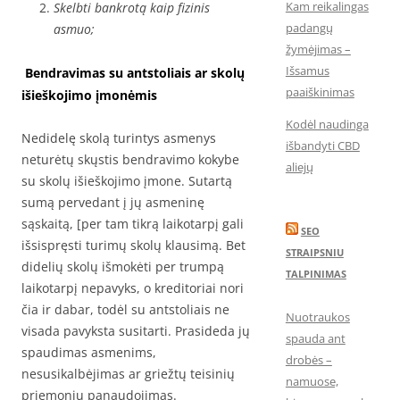
Kam reikalingas
Skelbti bankrotą kaip fizinis
padangų
asmuo;
žymėjimas –
Išsamus
Bendravimas su antstoliais ar skolų
paaiškinimas
išieškojimo įmonėmis
Kodėl naudinga
Nedidelę skolą turintys asmenys
išbandyti CBD
neturėtų skųstis bendravimo kokybe
aliejų
su skolų išieškojimo įmone. Sutartą
sumą pervedant į jų asmeninę
sąskaitą, [per tam tikrą laikotarpį gali
SEO
išsispręsti turimų skolų klausimą. Bet
STRAIPSNIU
didelių skolų išmokėti per trumpą
TALPINIMAS
laikotarpį nepavyks, o kreditoriai nori
čia ir dabar, todėl su antstoliais ne
Nuotraukos
visada pavyksta susitarti. Prasideda jų
spauda ant
spaudimas asmenims,
drobės –
nesusikalbėjimas ar griežtų teisinių
namuose,
priemonių panaudojimas.