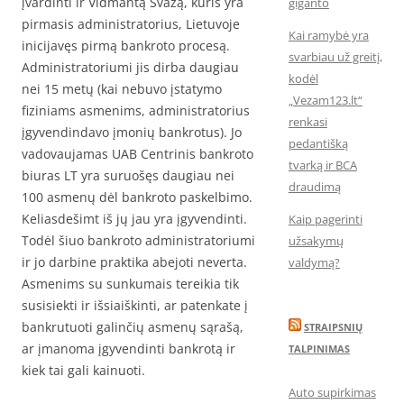
įvardinti ir Vidmantą Švažą, kuris yra
giganto
pirmasis administratorius, Lietuvoje
Kai ramybė yra
inicijavęs pirmą bankroto procesą.
svarbiau už greitį,
Administratoriumi jis dirba daugiau
kodėl
nei 15 metų (kai nebuvo įstatymo
„Vezam123.lt“
fiziniams asmenims, administratorius
renkasi
įgyvendindavo įmonių bankrotus). Jo
pedantišką
vadovaujamas UAB Centrinis bankroto
tvarką ir BCA
biuras LT yra suruošęs daugiau nei
draudimą
100 asmenų dėl bankroto paskelbimo.
Keliasdešimt iš jų jau yra įgyvendinti.
Kaip pagerinti
Todėl šiuo bankroto administratoriumi
užsakymų
ir jo darbine praktika abejoti neverta.
valdymą?
Asmenims su sunkumais tereikia tik
susisiekti ir išsiaiškinti, ar patenkate į
bankrutuoti galinčių asmenų sąrašą,
STRAIPSNIŲ
ar įmanoma įgyvendinti bankrotą ir
TALPINIMAS
kiek tai gali kainuoti.
Auto supirkimas