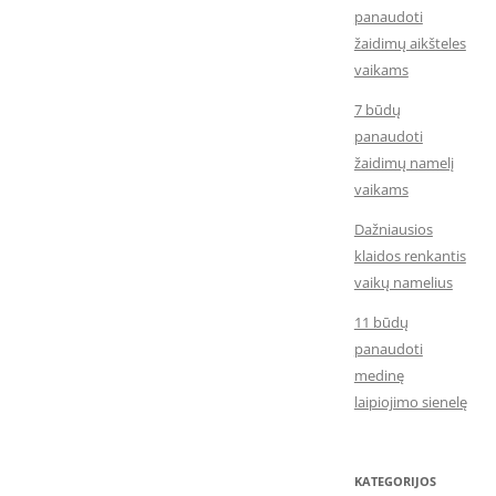
panaudoti
žaidimų aikšteles
vaikams
7 būdų
panaudoti
žaidimų namelį
vaikams
Dažniausios
klaidos renkantis
vaikų namelius
11 būdų
panaudoti
medinę
laipiojimo sienelę
KATEGORIJOS