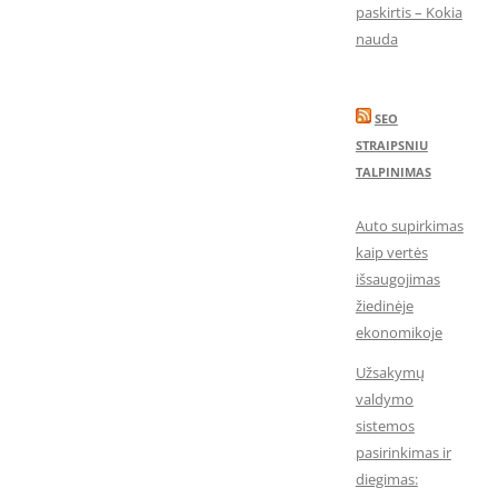
paskirtis – Kokia
nauda
SEO
STRAIPSNIU
TALPINIMAS
Auto supirkimas
kaip vertės
išsaugojimas
žiedinėje
ekonomikoje
Užsakymų
valdymo
sistemos
pasirinkimas ir
diegimas: