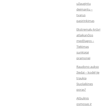
užaugintu
deimantu –
tvarus
pasirinkimas
Ekstremalų krūvį
atlaikančios
medžiagos –
Tiekimas
sunkiajai
pramonei
Raudono aukso
žiedai – kodėl jie
traukia
šiuolaikines
poras?
Atbulinis
osmosas ir