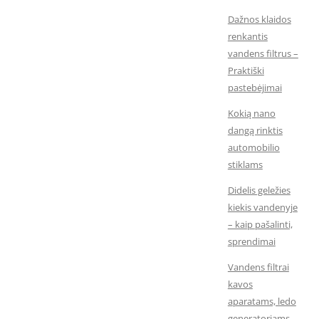
Dažnos klaidos
renkantis
vandens filtrus –
Praktiški
pastebėjimai
Kokią nano
dangą rinktis
automobilio
stiklams
Didelis geležies
kiekis vandenyje
– kaip pašalinti,
sprendimai
Vandens filtrai
kavos
aparatams, ledo
generatoriams,