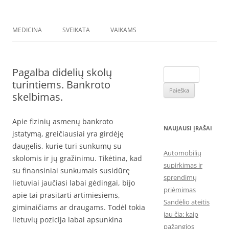
MEDICINA
SVEIKATA
VAIKAMS
Pagalba didelių skolų
Ieškoti:
turintiems. Bankroto
skelbimas.
Apie fizinių asmenų bankroto
NAUJAUSI ĮRAŠAI
įstatymą, greičiausiai yra girdėję
daugelis, kurie turi sunkumų su
Automobilių
skolomis ir jų gražinimu. Tikėtina, kad
supirkimas ir
su finansiniai sunkumais susidūrę
sprendimų
lietuviai jaučiasi labai gėdingai, bijo
priėmimas
apie tai prasitarti artimiesiems,
Sandėlio ateitis
giminaičiams ar draugams. Todėl tokia
jau čia: kaip
lietuvių pozicija labai apsunkina
pažangios