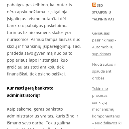
pabaigos paskelbimo, kai nutartis
SEO
nėra apskundžiama ir įsigalioja.
STRAIPSNIŲ
Įsigaliojus teismo nutarčiai dėl
TALPININMAS
bankroto pabaigos paskelbimo,
turimos fizinio asmens skolos yra
Geriausias
nurašomos. Asmuo tampa laisvas nuo
pasirinkimas –
skolų ir finansinių įsipareigojimų. Tad,
Automobilių
pradeda savo gyvenimą nuo balto
supirkimas
popieriaus lapo ir stengiasi kuo
Nuotraukos ir
greičiau atsistoti ant kojų tiek
spauda ant
finansiškai, tiek psichologiškai.
drobės
Kur rasti gerą bankroto
Tekinimo
administratorių?
procesas
sunkiųjų
Kaip sakome, geras bankroto
mechanizmų
administratorius yra tas, kuris žino ir
komponentams
išmano savo darbą. Tokiu galima
– Nuo žaliavos iki