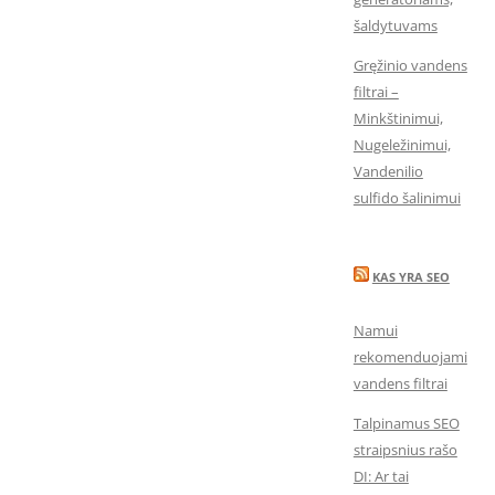
šaldytuvams
Gręžinio vandens
filtrai –
Minkštinimui,
Nugeležinimui,
Vandenilio
sulfido šalinimui
KAS YRA SEO
Namui
rekomenduojami
vandens filtrai
Talpinamus SEO
straipsnius rašo
DI: Ar tai