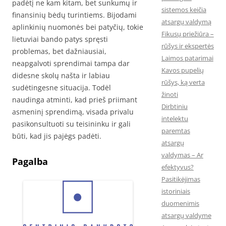
padėtį ne kam kitam, bet sunkumų ir
sistemos keičia
finansinių bėdų turintiems. Bijodami
atsargų valdymą
aplinkinių nuomonės bei patyčių, tokie
Fikusų priežiūra –
lietuviai bando patys spręsti
rūšys ir ekspertės
problemas, bet dažniausiai,
Laimos patarimai
neapgalvoti sprendimai tampa dar
Kavos pupelių
didesne skolų našta ir labiau
rūšys, ką verta
sudėtingesne situacija. Todėl
žinoti
naudinga atminti, kad prieš priimant
Dirbtiniu
asmeninį sprendimą, visada privalu
intelektu
pasikonsultuoti su teisininku ir gali
paremtas
būti, kad jis pajėgs padėti.
atsargų
valdymas – Ar
Pagalba
efektyvus?
Pasitikėjimas
istoriniais
duomenimis
atsargų valdyme