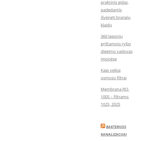
praktinis gidas,
padedantis
išvengti brangių
klaidų
360 laipsnių
grįžtamojo ryšio
diegimo vadovas
įmonėse
Kaip veikia
osmoso filtrai
Membrana RO-
100S – filtrams:
102S, 202S
BAKTERIJOS
KANALIZACIJAI