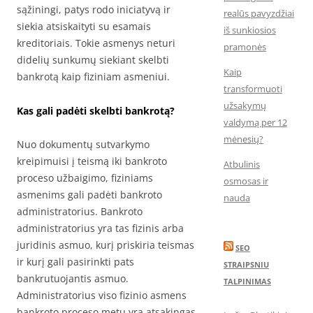
sąžiningi, patys rodo iniciatyvą ir
realūs pavyzdžiai
siekia atsiskaityti su esamais
iš sunkiosios
kreditoriais. Tokie asmenys neturi
pramonės
didelių sunkumų siekiant skelbti
Kaip
bankrotą kaip fiziniam asmeniui.
transformuoti
užsakymų
Kas gali padėti skelbti bankrotą?
valdymą per 12
mėnesių?
Nuo dokumentų sutvarkymo
kreipimuisi į teismą iki bankroto
Atbulinis
proceso užbaigimo, fiziniams
osmosas ir
asmenims gali padėti bankroto
nauda
administratorius. Bankroto
administratorius yra tas fizinis arba
juridinis asmuo, kurį priskiria teismas
SEO
ir kurį gali pasirinkti pats
STRAIPSNIU
bankrutuojantis asmuo.
TALPINIMAS
Administratorius viso fizinio asmens
bankroto proceso metu yra atsakingas