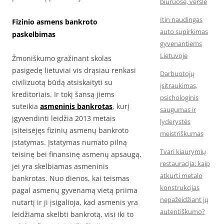
biuruose, versle
Itin naudingas
Fizinio asmens bankroto
auto supirkimas
paskelbimas
gyvenantiems
Lietuvoje
Žmoniškumo gražinant skolas
pasigedę lietuviai vis drąsiau renkasi
Darbuotojų
civilizuotą būdą atsiskaityti su
įsitraukimas,
kreditoriais. Ir tokį šansą jiems
psichologinis
suteikia
asmeninis bankrotas
, kurį
saugumas ir
įgyvendinti leidžia 2013 metais
lyderystės
įsiteisėjęs fizinių asmenų bankroto
meistriškumas
įstatymas. Įstatymas numato pilną
Tvari kiaurymių
teisinę bei finansinę asmenų apsaugą,
restauracija: kaip
jei yra skelbiamas asmeninis
atkurti metalo
bankrotas. Nuo dienos, kai teismas
konstrukcijas
pagal asmenų gyvenamą vietą priima
nepažeidžiant jų
nutartį ir ji įsigalioja, kad asmenis yra
autentiškumo?
leidžiama skelbti bankrotą, visi iki to