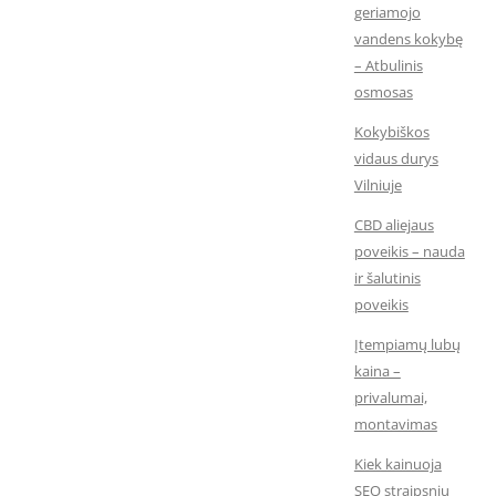
geriamojo
vandens kokybę
– Atbulinis
osmosas
Kokybiškos
vidaus durys
Vilniuje
CBD aliejaus
poveikis – nauda
ir šalutinis
poveikis
Įtempiamų lubų
kaina –
privalumai,
montavimas
Kiek kainuoja
SEO straipsnių