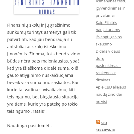
Asmenybės testų
įgyvendinimas ir
privalumai
Kaip Pilaitės
Finansinių skolų ir jų gražinimo
naujakuriams
sunkumų turintys asmenys gali tik
išvengti galvos
patvirtinti, kad jau bendrauja su
skausmo
antstoliai ar skolų išieškojimo
Didelis vidaus
įmonėmis. Žinoma, toks bendravimo
durų
būdas nėra pats maloniausias, ypač,
pasirinkimas –
kad yra išieškoma didelė suma, o iš
rankenos ir
gauto atlyginimo nuskaičiuojama
dizainas
beveik visa suma nuo sąskaitos. Kai
Apie CBD aliejaus
kurie tai vadina savivaliavimu, kiti
naudą žino dar
teisingumu, bet blogiausia situacija
ne visi
yra tiems, kurie yra patekę po tokio
teisingumo „ratais”.
SEO
Naudinga pasidomėti:
STRAIPSNIU