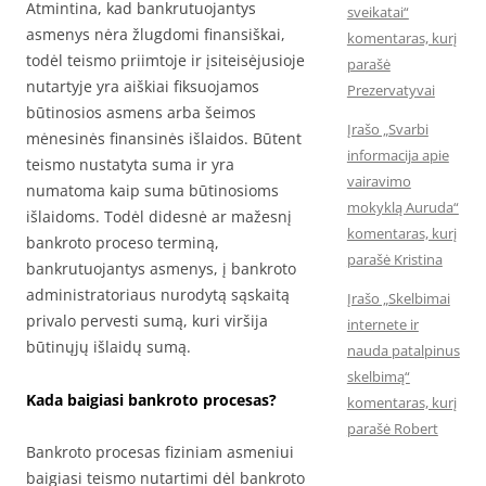
Atmintina, kad bankrutuojantys
sveikatai“
asmenys nėra žlugdomi finansiškai,
komentaras, kurį
todėl teismo priimtoje ir įsiteisėjusioje
parašė
nutartyje yra aiškiai fiksuojamos
Prezervatyvai
būtinosios asmens arba šeimos
Įrašo „Svarbi
mėnesinės finansinės išlaidos. Būtent
informacija apie
teismo nustatyta suma ir yra
vairavimo
numatoma kaip suma būtinosioms
mokyklą Auruda“
išlaidoms. Todėl didesnė ar mažesnį
komentaras, kurį
bankroto proceso terminą,
parašė Kristina
bankrutuojantys asmenys, į bankroto
administratoriaus nurodytą sąskaitą
Įrašo „Skelbimai
privalo pervesti sumą, kuri viršija
internete ir
būtinųjų išlaidų sumą.
nauda patalpinus
skelbimą“
Kada baigiasi bankroto procesas?
komentaras, kurį
parašė Robert
Bankroto procesas fiziniam asmeniui
baigiasi teismo nutartimi dėl bankroto