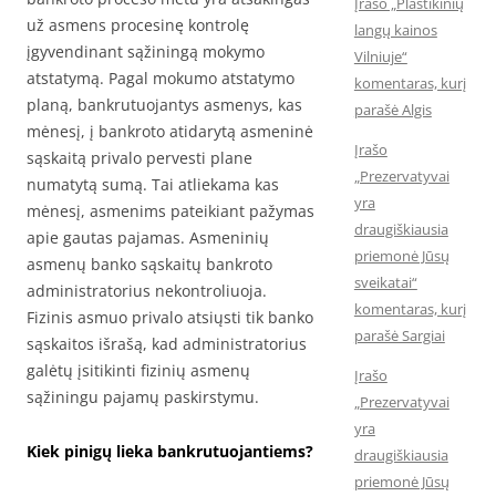
Įrašo „Plastikinių
už asmens procesinę kontrolę
langų kainos
įgyvendinant sąžiningą mokymo
Vilniuje“
atstatymą. Pagal mokumo atstatymo
komentaras, kurį
planą, bankrutuojantys asmenys, kas
parašė Algis
mėnesį, į bankroto atidarytą asmeninė
Įrašo
sąskaitą privalo pervesti plane
„Prezervatyvai
numatytą sumą. Tai atliekama kas
yra
mėnesį, asmenims pateikiant pažymas
draugiškiausia
apie gautas pajamas. Asmeninių
priemonė Jūsų
asmenų banko sąskaitų bankroto
sveikatai“
administratorius nekontroliuoja.
komentaras, kurį
Fizinis asmuo privalo atsiųsti tik banko
parašė Sargiai
sąskaitos išrašą, kad administratorius
galėtų įsitikinti fizinių asmenų
Įrašo
sąžiningu pajamų paskirstymu.
„Prezervatyvai
yra
Kiek pinigų lieka bankrutuojantiems?
draugiškiausia
priemonė Jūsų