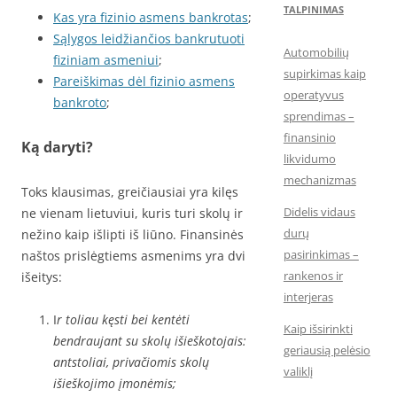
TALPINIMAS
Kas yra fizinio asmens bankrotas
;
Sąlygos leidžiančios bankrutuoti
Automobilių
fiziniam asmeniui
;
supirkimas kaip
Pareiškimas dėl fizinio asmens
operatyvus
bankroto
;
sprendimas –
finansinio
Ką daryti?
likvidumo
mechanizmas
Toks klausimas, greičiausiai yra kilęs
Didelis vidaus
ne vienam lietuviui, kuris turi skolų ir
durų
nežino kaip išlipti iš liūno. Finansinės
pasirinkimas –
naštos prislėgtiems asmenims yra dvi
rankenos ir
išeitys:
interjeras
I
r toliau kęsti bei kentėti
Kaip išsirinkti
bendraujant su skolų išieškotojais:
geriausią pelėsio
antstoliai, privačiomis skolų
valiklį
išieškojimo įmonėmis;