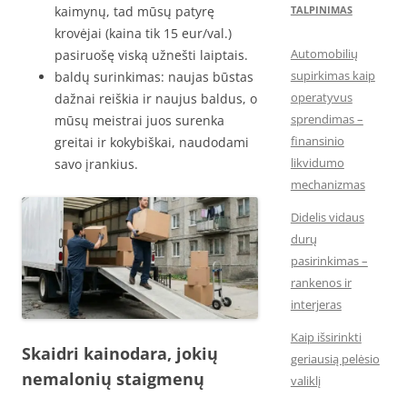
kaimynų, tad mūsų patyrę
TALPINIMAS
krovėjai (kaina tik 15 eur/val.)
Automobilių
pasiruošę viską užnešti laiptais.
supirkimas kaip
baldų surinkimas: naujas būstas
operatyvus
dažnai reiškia ir naujus baldus, o
sprendimas –
mūsų meistrai juos surenka
finansinio
greitai ir kokybiškai, naudodami
likvidumo
savo įrankius.
mechanizmas
Didelis vidaus
durų
pasirinkimas –
rankenos ir
interjeras
Kaip išsirinkti
Skaidri kainodara, jokių
geriausią pelėsio
nemalonių staigmenų
valiklį