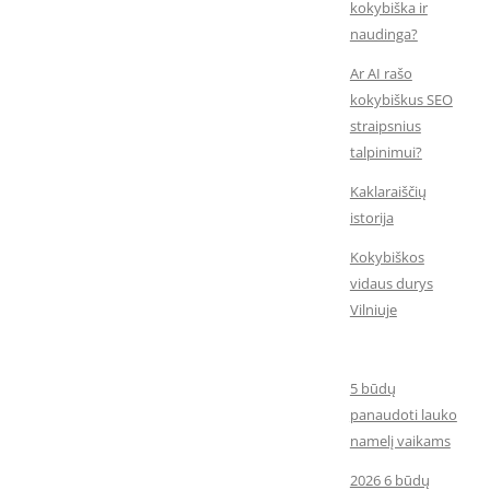
kokybiška ir
naudinga?
Ar AI rašo
kokybiškus SEO
straipsnius
talpinimui?
Kaklaraiščių
istorija
Kokybiškos
vidaus durys
Vilniuje
5 būdų
panaudoti lauko
namelį vaikams
2026 6 būdų