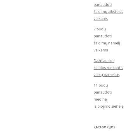
panaudoti
žaidimų aikšteles
vaikams
7 būdų
panaudoti
žaidimų namelį
vaikams
Dažniausios
klaidos renkantis
vaikų namelius
11 būdų
panaudoti
medinę
laipiojimo sienelę
KATEGORIJOS