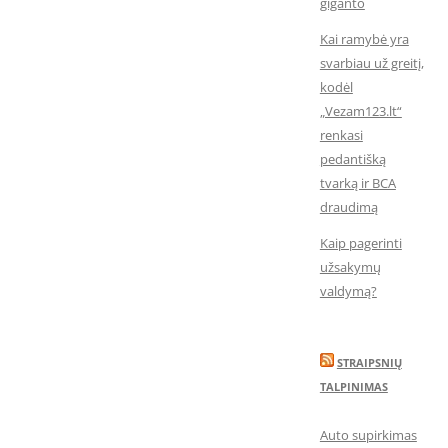
giganto
Kai ramybė yra
svarbiau už greitį,
kodėl
„Vezam123.lt“
renkasi
pedantišką
tvarką ir BCA
draudimą
Kaip pagerinti
užsakymų
valdymą?
STRAIPSNIŲ
TALPINIMAS
Auto supirkimas