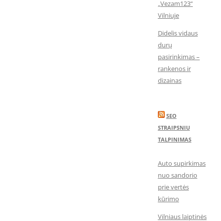
„Vezam123“
Vilniuje
Didelis vidaus
durų
pasirinkimas –
rankenos ir
dizainas
SEO
STRAIPSNIU
TALPINIMAS
Auto supirkimas
nuo sandorio
prie vertės
kūrimo
Vilniaus laiptinės