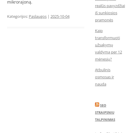
mikrorajoną.
realūs pavyzdžiai
iš sunkiosios
Kategorijos:
Paslaugos
|
2025-10-04
pramonės
Kaip
transformuoti
užsakymų
valdymą per 12
mėnesių?
Atbulinis
osmosas ir
nauda
SEO
STRAIPSNIU
TALPINIMAS