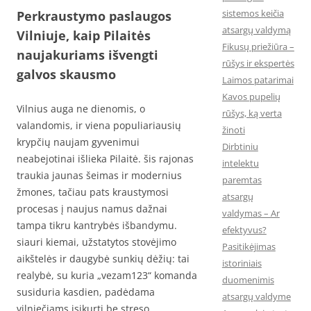
sistemos keičia
Perkraustymo paslaugos
atsargų valdymą
Vilniuje, kaip Pilaitės
Fikusų priežiūra –
naujakuriams išvengti
rūšys ir ekspertės
galvos skausmo
Laimos patarimai
Kavos pupelių
Vilnius auga ne dienomis, o
rūšys, ką verta
valandomis, ir viena populiariausių
žinoti
krypčių naujam gyvenimui
Dirbtiniu
neabejotinai išlieka Pilaitė. šis rajonas
intelektu
traukia jaunas šeimas ir modernius
paremtas
žmones, tačiau pats kraustymosi
atsargų
procesas į naujus namus dažnai
valdymas – Ar
tampa tikru kantrybės išbandymu.
efektyvus?
siauri kiemai, užstatytos stovėjimo
Pasitikėjimas
aikštelės ir daugybė sunkių dėžių: tai
istoriniais
realybė, su kuria „vezam123“ komanda
duomenimis
susiduria kasdien, padėdama
atsargų valdyme
vilniečiams įsikurti be streso.