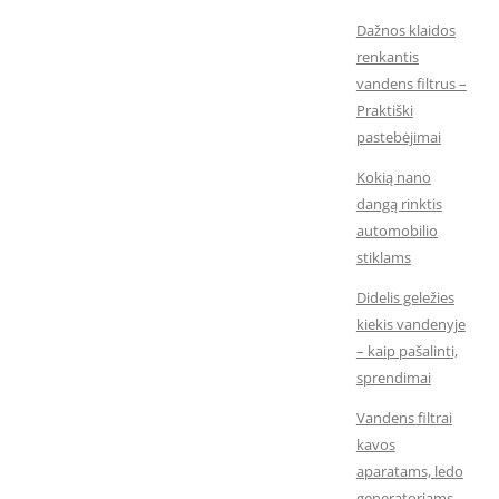
Dažnos klaidos
renkantis
vandens filtrus –
Praktiški
pastebėjimai
Kokią nano
dangą rinktis
automobilio
stiklams
Didelis geležies
kiekis vandenyje
– kaip pašalinti,
sprendimai
Vandens filtrai
kavos
aparatams, ledo
generatoriams,