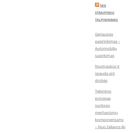
SEO
STRAIPSNIŲ
TALPININMAS
Geriausias
pasirinkimas –
Automobilių
supirkimas
Nuotraukos ir
spauda ant
drobės
Tekinimo
procesas
sunkiųjų
mechanizmų
komponentams
– Nuo žaliavos iki