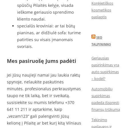
Korėjietiškos
spūsčių Pilaitės kelyje, visada
kosmetikos
ieškome geriausio sprendimo
paslaptis
kliento naudai.
specialūs kroviniai: ar tai būtų
pianinas, ar didžiulė sofa: turime
SEO
patirties su visais įmanomais
TALPINIMAS
svoriais.
Geriausias
Mes pasiruošę Jums padėti
pasirinkimas yra
auto supirkimas
jei Jūsų naujieji namai jau laukia raktų
– kodėl?
spynoje, nelaukite paskutinės
minutės. profesionalus perkraustymas
Automobilių
taupo ne tik laiką, bet ir sveikatą.
supirkimas
susisiekite su mumis telefonu +370
padeda išspręsti
641 11 211 ir aptarkime, kaip
finansų trūkumą
„vezam123“ gali palengvinti Jūsų
Tekinimo
kelionę į Pilaitę ar bet kurį kitą Vilniaus
paslaugos ir