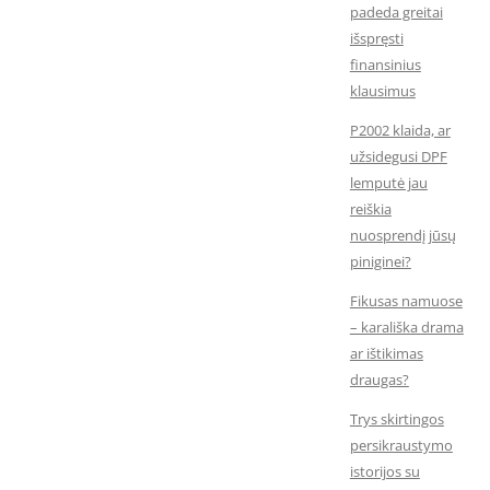
padeda greitai
išspręsti
finansinius
klausimus
P2002 klaida, ar
užsidegusi DPF
lemputė jau
reiškia
nuosprendį jūsų
piniginei?
Fikusas namuose
– karališka drama
ar ištikimas
draugas?
Trys skirtingos
persikraustymo
istorijos su