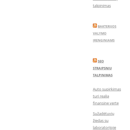
talpinimas
BAKTERIJOS
VALYMO
ĮRENGINIAMS
SEO
STRAIPSNIU
TALPINIMAS
Auto supirkimas
turi realią
finansinę vertę
Sužadėtuvių
žiedas su
laboratorijoje