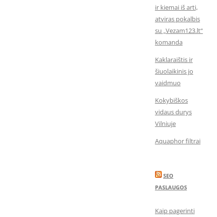
ir kiemai iš arti,
atviras pokalbis
su „Vezam123.lt“
komanda
Kaklaraištis ir
šiuolaikinis jo
vaidmuo
Kokybiškos
vidaus durys
Vilniuje
Aquaphor filtrai
SEO
PASLAUGOS
Kaip pagerinti