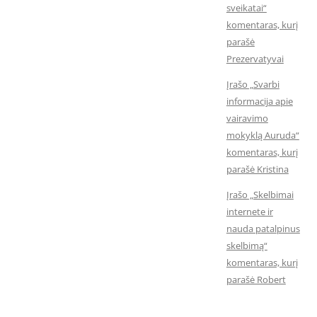
sveikatai“
komentaras, kurį
parašė
Prezervatyvai
Įrašo „Svarbi
informacija apie
vairavimo
mokyklą Auruda“
komentaras, kurį
parašė Kristina
Įrašo „Skelbimai
internete ir
nauda patalpinus
skelbimą“
komentaras, kurį
parašė Robert