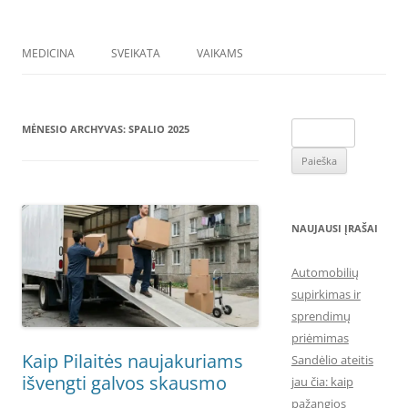
MEDICINA
SVEIKATA
VAIKAMS
Ieškoti:
MĖNESIO ARCHYVAS:
SPALIO 2025
NAUJAUSI ĮRAŠAI
Automobilių
supirkimas ir
sprendimų
priėmimas
Kaip Pilaitės naujakuriams
Sandėlio ateitis
išvengti galvos skausmo
jau čia: kaip
pažangios