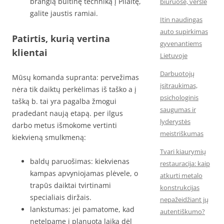
brangią buitinę techniką į Pilaitę,
biuruose, versle
galite jaustis ramiai.
Itin naudingas
auto supirkimas
Patirtis, kurią vertina
gyvenantiems
klientai
Lietuvoje
Darbuotojų
Mūsų komanda supranta: pervežimas
įsitraukimas,
nėra tik daiktų perkėlimas iš taško a į
psichologinis
tašką b. tai yra pagalba žmogui
saugumas ir
pradedant naują etapą. per ilgus
lyderystės
darbo metus išmokome vertinti
meistriškumas
kiekvieną smulkmeną:
Tvari kiaurymių
baldų paruošimas: kiekvienas
restauracija: kaip
kampas apvyniojamas plėvele, o
atkurti metalo
trapūs daiktai tvirtinami
konstrukcijas
specialiais diržais.
nepažeidžiant jų
lankstumas: jei pamatome, kad
autentiškumo?
netelpame į planuotą laiką dėl