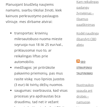
Kam reikalingas
Planuojant biudžetą naujiems
padangų
namams, svarbu tiksliai žinoti, kiek
žymėjimas –
kainuos perkraustymo paslaugos
Išsamus
vilniuje. mes dirbame atvirai:
paaiškinimas
transportas: krovinių
Kodėl naudinga
mikroautobuso nuoma mieste
išbandyti CBD
svyruoja nuo 18 iki 25 eur/val.,
aliejų
priklausomai nuo to, ar
reikalingas liftas prie
automobilio.
SEO
medžiagos: jei pritrūksite
STRAIPSNIU
pakavimo priemonių, pas mus
TALPINIMAS
rasite viską: nuo lipnios juostos
(3 eur) iki tvirtų dėžių nuomos.
Nuotraukos
saugumas: svarbiausia, kad visas
spauda ant
procesas yra apdraustas bca
drobės –
draudimu, tad net ir vežant
namuose,