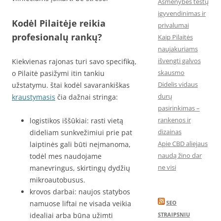
Asmenybės testų
įgyvendinimas ir
Kodėl Pilaitėje reikia
privalumai
profesionalų rankų?
Kaip Pilaitės
naujakuriams
išvengti galvos
Kiekvienas rajonas turi savo specifiką,
skausmo
o Pilaitė pasižymi itin tankiu
Didelis vidaus
užstatymu. štai kodėl savarankiškas
durų
kraustymasis
čia dažnai stringa:
pasirinkimas –
rankenos ir
logistikos iššūkiai: rasti vietą
dizainas
dideliam sunkvežimiui prie pat
Apie CBD aliejaus
laiptinės gali būti neįmanoma,
naudą žino dar
todėl mes naudojame
ne visi
manevringus, skirtingų dydžių
mikroautobusus.
krovos darbai: naujos statybos
namuose liftai ne visada veikia
SEO
idealiai arba būna užimti
STRAIPSNIU