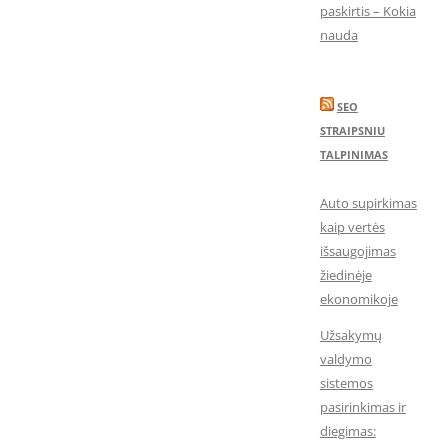
paskirtis – Kokia
nauda
SEO
STRAIPSNIU
TALPINIMAS
Auto supirkimas
kaip vertės
išsaugojimas
žiedinėje
ekonomikoje
Užsakymų
valdymo
sistemos
pasirinkimas ir
diegimas: