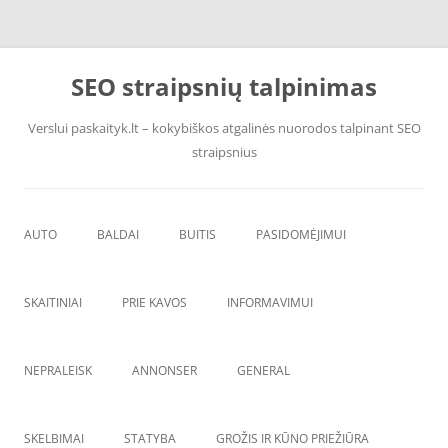
Pereiti
prie
SEO straipsnių talpinimas
turinio
Verslui paskaityk.lt – kokybiškos atgalinės nuorodos talpinant SEO
straipsnius
AUTO
BALDAI
BUITIS
PASIDOMĖJIMUI
PADANGOS
ĮRANGA
SKAITINIAI
PRIE KAVOS
INFORMAVIMUI
VANDENS F
ŠVAROS PREKĖS
NEPRALEISK
ANNONSER
GENERAL
SKELBIMAI
STATYBA
GROŽIS IR KŪNO PRIEŽIŪRA