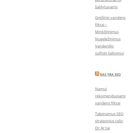
šaldytuvams
Gręžinio vandens
filtrai –
Minkštinimui,
Nugeležinimui,
Vandenilio
sulfido šalinimui
KAS YRA SEO
Namui
rekomenduojami
vandens filtrai
Talpinamus SEO
straipsnius rašo
DI: Ar tai