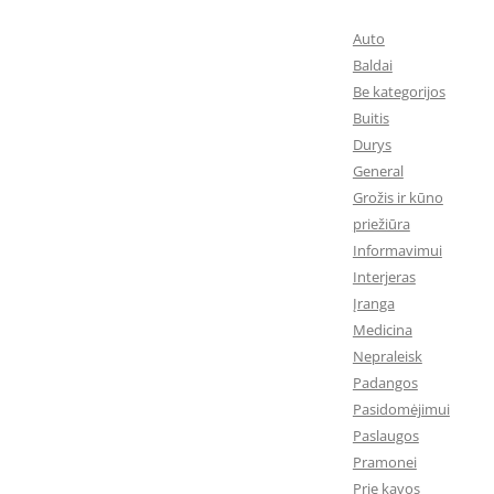
Auto
Baldai
Be kategorijos
Buitis
Durys
General
Grožis ir kūno
priežiūra
Informavimui
Interjeras
Įranga
Medicina
Nepraleisk
Padangos
Pasidomėjimui
Paslaugos
Pramonei
Prie kavos