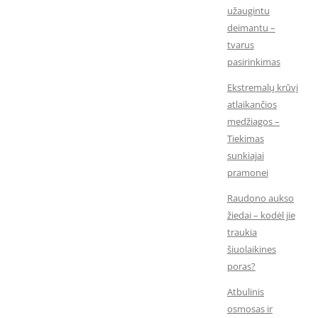
užaugintu
deimantu –
tvarus
pasirinkimas
Ekstremalų krūvį
atlaikančios
medžiagos –
Tiekimas
sunkiajai
pramonei
Raudono aukso
žiedai – kodėl jie
traukia
šiuolaikines
poras?
Atbulinis
osmosas ir