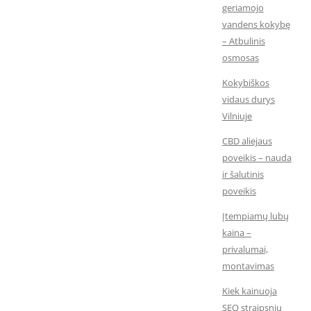
geriamojo
vandens kokybę
– Atbulinis
osmosas
Kokybiškos
vidaus durys
Vilniuje
CBD aliejaus
poveikis – nauda
ir šalutinis
poveikis
Įtempiamų lubų
kaina –
privalumai,
montavimas
Kiek kainuoja
SEO straipsnių