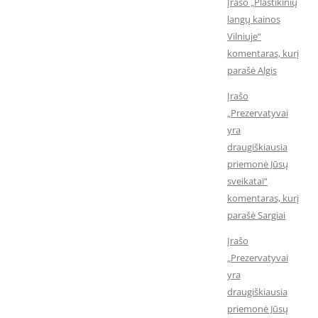
Įrašo „Plastikinių
langų kainos
Vilniuje“
komentaras, kurį
parašė Algis
Įrašo
„Prezervatyvai
yra
draugiškiausia
priemonė Jūsų
sveikatai“
komentaras, kurį
parašė Sargiai
Įrašo
„Prezervatyvai
yra
draugiškiausia
priemonė Jūsų