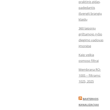
praktinis gidas,
padedantis
išvengti brangių
klaidų
360 laipsnių
grįžtamojo ryšio
diegimo vadovas
įmonėse
Kaip veikia
osmoso filtrai
Membrana RO-
100S – filtrams:
102S, 202S
BAKTERIJOS
KANALIZACIJAI