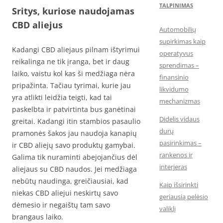
TALPINIMAS
Sritys, kuriose naudojamas
CBD aliejus
Automobilių
supirkimas kaip
Kadangi CBD aliejaus pilnam ištyrimui
operatyvus
reikalinga ne tik įranga, bet ir daug
sprendimas –
laiko, vaistu kol kas ši medžiaga nėra
finansinio
pripažinta. Tačiau tyrimai, kurie jau
likvidumo
yra atlikti leidžia teigti, kad tai
mechanizmas
paskelbta ir patvirtinta bus ganėtinai
Didelis vidaus
greitai. Kadangi itin stambios pasaulio
durų
pramonės šakos jau naudoja kanapių
pasirinkimas –
ir CBD aliejų savo produktų gamybai.
rankenos ir
Galima tik nuraminti abejojančius dėl
interjeras
aliejaus su CBD naudos. Jei medžiaga
nebūtų naudinga, greičiausiai, kad
Kaip išsirinkti
niekas CBD aliejui neskirtų savo
geriausią pelėsio
dėmesio ir negaištų tam savo
valiklį
brangaus laiko.