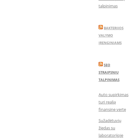
talpinimas
BAKTERIJOS
VALYMO
ĮRENGINIAMS
SEO
STRAIPSNIU
TALPINIMAS
Auto supirkimas
turi realią
finansinę vertę
Sužadėtuvių
žiedas su
laboratorijoje