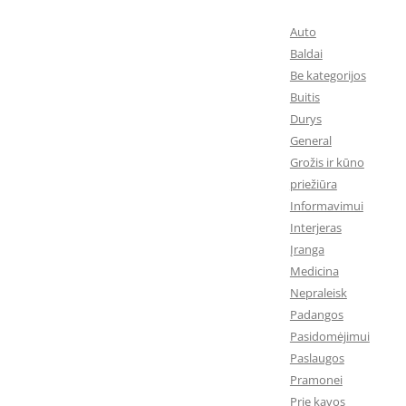
Auto
Baldai
Be kategorijos
Buitis
Durys
General
Grožis ir kūno
priežiūra
Informavimui
Interjeras
Įranga
Medicina
Nepraleisk
Padangos
Pasidomėjimui
Paslaugos
Pramonei
Prie kavos