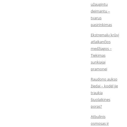
užaugintu
deimantu –
tvarus
pasirinkimas
Ekstremalų krūvį
atlaikančios
medžiagos –
Tiekimas
sunkiajai
pramonei
Raudono aukso
žiedai – kodėl jie
traukia
šiuolaikines
poras?
Atbulinis
osmosas ir