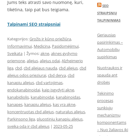
Jums teks atrasti savo nuomonę, kuri,
SEO
tikėtina, taip pat bus teigiama.
STRAIPSNIŲ
TALPININMAS
Talpinami SEO straipsniai
Geriausias
Kategorijos:
Grožis ir kūno priežiūra
,
pasirinkimas –
Informavimui
,
Medicina
,
Pasidomėjimui
,
Automobilių
Sveikata
| Žymos:
akne
,
aknes gydymo
supirkimas
priemone
,
aliejus
,
aliejus odai
,
Alzheimerio
Nuotraukos ir
liga
,
cbd
,
cbd aliejaus nauda
,
cbd aliejus
,
cbd
spauda ant
aliejus odos prieziurai
,
cbd derva
,
cbd
drobės
kanapiu aliejus
,
cbd vartojimas
,
endokanabinoidai
,
kaip isgydyti akne
,
Tekinimo
kanabidiolis
,
kanabinoidai
,
kanabinoidas
,
procesas
kanapes
,
kanapiu aliejus
,
kas yra akne
,
sunkiųjų
koncentruotas cbd aliejus
,
naturalus aliejus
,
mechanizmų
Parkinsono liga
,
pluostiniu kanapiu aliejus
,
komponentams
sveika oda ir cbd aliejus
|
2023-05-25
– Nuo žaliavos iki