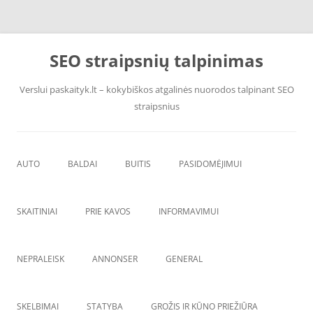
Pereiti
prie
SEO straipsnių talpinimas
turinio
Verslui paskaityk.lt – kokybiškos atgalinės nuorodos talpinant SEO
straipsnius
AUTO
BALDAI
BUITIS
PASIDOMĖJIMUI
PADANGOS
ĮRANGA
SKAITINIAI
PRIE KAVOS
INFORMAVIMUI
VANDENS F
ŠVAROS PREKĖS
NEPRALEISK
ANNONSER
GENERAL
SKELBIMAI
STATYBA
GROŽIS IR KŪNO PRIEŽIŪRA