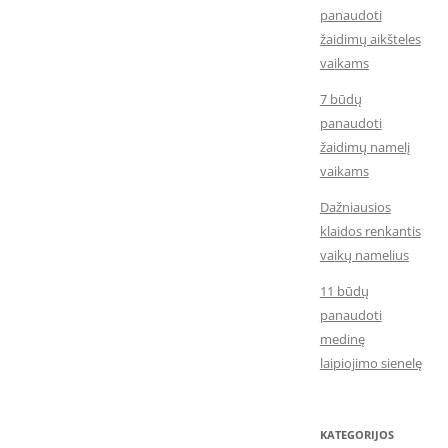
panaudoti
žaidimų aikšteles
vaikams
7 būdų
panaudoti
žaidimų namelį
vaikams
Dažniausios
klaidos renkantis
vaikų namelius
11 būdų
panaudoti
medinę
laipiojimo sienelę
KATEGORIJOS