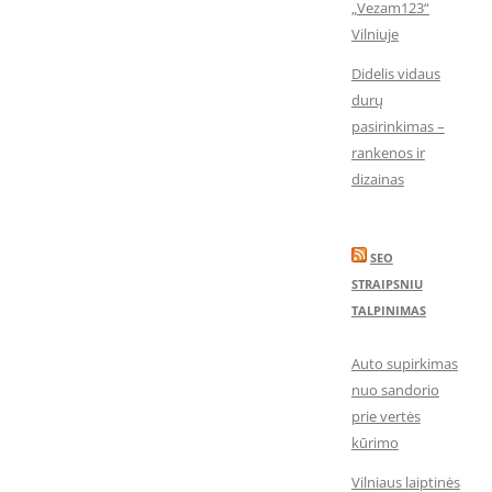
„Vezam123“
Vilniuje
Didelis vidaus
durų
pasirinkimas –
rankenos ir
dizainas
SEO
STRAIPSNIU
TALPINIMAS
Auto supirkimas
nuo sandorio
prie vertės
kūrimo
Vilniaus laiptinės