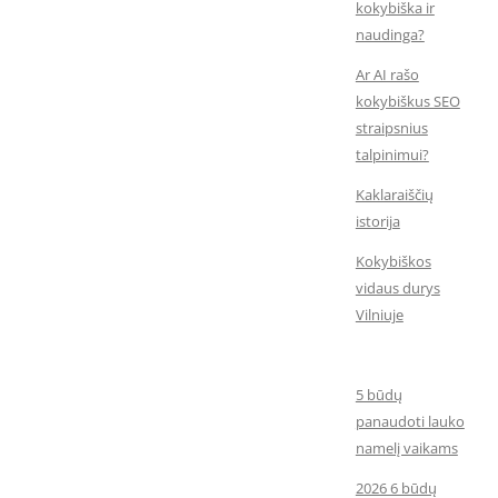
kokybiška ir
naudinga?
Ar AI rašo
kokybiškus SEO
straipsnius
talpinimui?
Kaklaraiščių
istorija
Kokybiškos
vidaus durys
Vilniuje
5 būdų
panaudoti lauko
namelį vaikams
2026 6 būdų