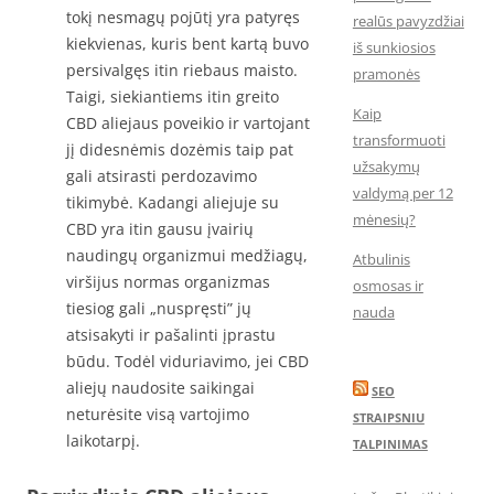
tokį nesmagų pojūtį yra patyręs
realūs pavyzdžiai
kiekvienas, kuris bent kartą buvo
iš sunkiosios
persivalgęs itin riebaus maisto.
pramonės
Taigi, siekiantiems itin greito
Kaip
CBD aliejaus poveikio ir vartojant
transformuoti
jį didesnėmis dozėmis taip pat
užsakymų
gali atsirasti perdozavimo
valdymą per 12
tikimybė. Kadangi aliejuje su
mėnesių?
CBD yra itin gausu įvairių
naudingų organizmui medžiagų,
Atbulinis
viršijus normas organizmas
osmosas ir
tiesiog gali „nuspręsti” jų
nauda
atsisakyti ir pašalinti įprastu
būdu. Todėl viduriavimo, jei CBD
aliejų naudosite saikingai
SEO
neturėsite visą vartojimo
STRAIPSNIU
laikotarpį.
TALPINIMAS