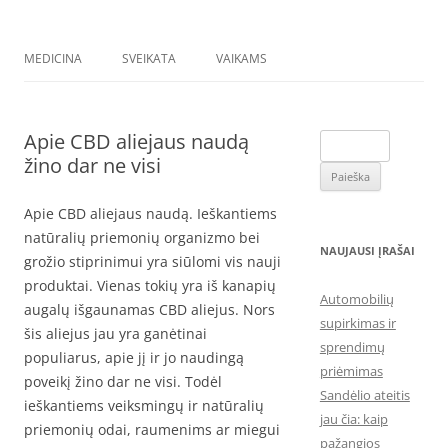
MEDICINA
SVEIKATA
VAIKAMS
Apie CBD aliejaus naudą
Ieškoti:
žino dar ne visi
Apie CBD aliejaus naudą. Ieškantiems
natūralių priemonių organizmo bei
NAUJAUSI ĮRAŠAI
grožio stiprinimui yra siūlomi vis nauji
produktai. Vienas tokių yra iš kanapių
Automobilių
augalų išgaunamas CBD aliejus. Nors
supirkimas ir
šis aliejus jau yra ganėtinai
sprendimų
populiarus, apie jį ir jo naudingą
priėmimas
poveikį žino dar ne visi. Todėl
Sandėlio ateitis
ieškantiems veiksmingų ir natūralių
jau čia: kaip
priemonių odai, raumenims ar miegui
pažangios