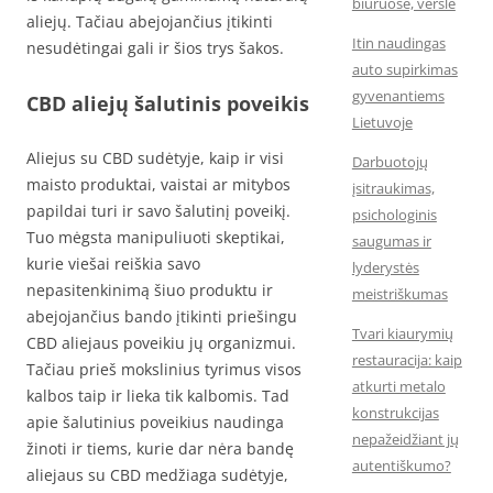
biuruose, versle
aliejų. Tačiau abejojančius įtikinti
Itin naudingas
nesudėtingai gali ir šios trys šakos.
auto supirkimas
gyvenantiems
CBD aliejų šalutinis poveikis
Lietuvoje
Aliejus su CBD sudėtyje, kaip ir visi
Darbuotojų
maisto produktai, vaistai ar mitybos
įsitraukimas,
papildai turi ir savo šalutinį poveikį.
psichologinis
Tuo mėgsta manipuliuoti skeptikai,
saugumas ir
kurie viešai reiškia savo
lyderystės
nepasitenkinimą šiuo produktu ir
meistriškumas
abejojančius bando įtikinti priešingu
Tvari kiaurymių
CBD aliejaus poveikiu jų organizmui.
restauracija: kaip
Tačiau prieš mokslinius tyrimus visos
atkurti metalo
kalbos taip ir lieka tik kalbomis. Tad
konstrukcijas
apie šalutinius poveikius naudinga
nepažeidžiant jų
žinoti ir tiems, kurie dar nėra bandę
autentiškumo?
aliejaus su CBD medžiaga sudėtyje,