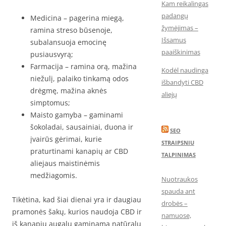
Kam reikalingas
padangų
Medicina – pagerina miegą,
žymėjimas –
ramina streso būsenoje,
Išsamus
subalansuoja emocinę
paaiškinimas
pusiausvyrą;
Farmacija – ramina orą, mažina
Kodėl naudinga
niežulį, palaiko tinkamą odos
išbandyti CBD
drėgmę, mažina aknės
aliejų
simptomus;
Maisto gamyba – gaminami
šokoladai, sausainiai, duona ir
SEO
įvairūs gėrimai, kurie
STRAIPSNIU
praturtinami kanapių ar CBD
TALPINIMAS
aliejaus maistinėmis
medžiagomis.
Nuotraukos
spauda ant
Tikėtina, kad šiai dienai yra ir daugiau
drobės –
pramonės šakų, kurios naudoja CBD ir
namuose,
iš kanapių augalų gaminamą natūralų