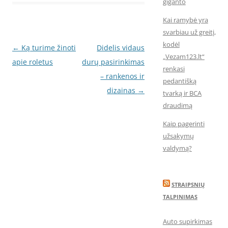
giganto
Kai ramybė yra
svarbiau už greitį,
kodėl
Įrašo
←
Ką turime žinoti
Didelis vidaus
„Vezam123.lt“
navigacija
apie roletus
durų pasirinkimas
renkasi
– rankenos ir
pedantišką
dizainas
→
tvarką ir BCA
draudimą
Kaip pagerinti
užsakymų
valdymą?
STRAIPSNIŲ
TALPINIMAS
Auto supirkimas