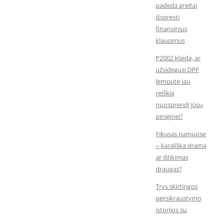
padeda greitai
išspręsti
finansinius
klausimus
P2002 klaida, ar
užsidegusi DPF
lemputė jau
reiškia
nuosprendį jūsų
piniginei?
Fikusas namuose
– karališka drama
ar ištikimas
draugas?
Trys skirtingos
persikraustymo
istorijos su