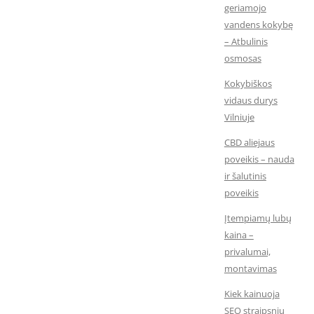
geriamojo
vandens kokybę
– Atbulinis
osmosas
Kokybiškos
vidaus durys
Vilniuje
CBD aliejaus
poveikis – nauda
ir šalutinis
poveikis
Įtempiamų lubų
kaina –
privalumai,
montavimas
Kiek kainuoja
SEO straipsnių