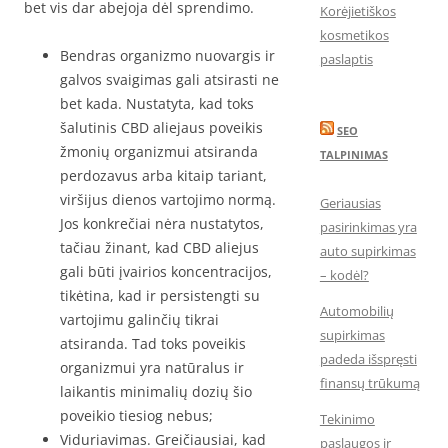
bet vis dar abejoja dėl sprendimo.
Korėjietiškos
kosmetikos
Bendras organizmo nuovargis ir
paslaptis
galvos svaigimas gali atsirasti ne
bet kada. Nustatyta, kad toks
šalutinis CBD aliejaus poveikis
SEO
žmonių organizmui atsiranda
TALPINIMAS
perdozavus arba kitaip tariant,
viršijus dienos vartojimo normą.
Geriausias
Jos konkrečiai nėra nustatytos,
pasirinkimas yra
tačiau žinant, kad CBD aliejus
auto supirkimas
gali būti įvairios koncentracijos,
– kodėl?
tikėtina, kad ir persistengti su
Automobilių
vartojimu galinčių tikrai
supirkimas
atsiranda. Tad toks poveikis
padeda išspręsti
organizmui yra natūralus ir
finansų trūkumą
laikantis minimalių dozių šio
poveikio tiesiog nebus;
Tekinimo
Viduriavimas. Greičiausiai, kad
paslaugos ir