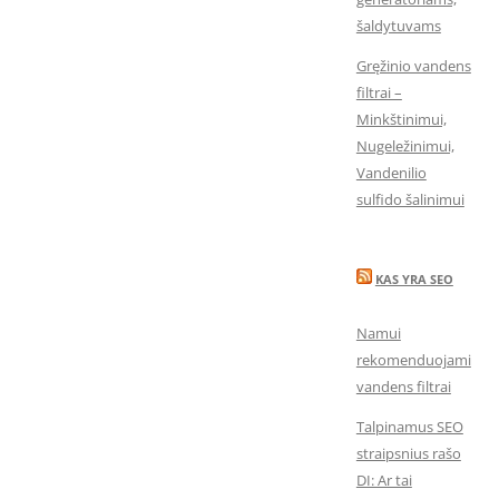
šaldytuvams
Gręžinio vandens
filtrai –
Minkštinimui,
Nugeležinimui,
Vandenilio
sulfido šalinimui
KAS YRA SEO
Namui
rekomenduojami
vandens filtrai
Talpinamus SEO
straipsnius rašo
DI: Ar tai