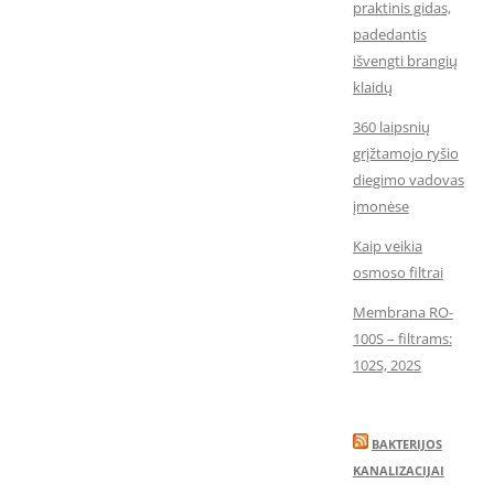
praktinis gidas,
padedantis
išvengti brangių
klaidų
360 laipsnių
grįžtamojo ryšio
diegimo vadovas
įmonėse
Kaip veikia
osmoso filtrai
Membrana RO-
100S – filtrams:
102S, 202S
BAKTERIJOS
KANALIZACIJAI