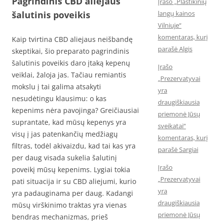
Pagrindinis CBD aliejaus
Įrašo „Plastikinių
šalutinis poveikis
langų kainos
Vilniuje“
komentaras, kurį
Kaip tvirtina CBD aliejaus neišbandę
parašė Algis
skeptikai, šio preparato pagrindinis
šalutinis poveikis daro įtaką kepenų
Įrašo
veiklai, žaloja jas. Tačiau remiantis
„Prezervatyvai
mokslu į tai galima atsakyti
yra
nesudėtingu klausimu: o kas
draugiškiausia
kepenims nėra pavojinga? Greičiausiai
priemonė Jūsų
suprantate, kad mūsų kepenys yra
sveikatai“
visų į jas patenkančių medžiagų
komentaras, kurį
filtras, todėl akivaizdu, kad tai kas yra
parašė Sargiai
per daug visada sukelia šalutinį
Įrašo
poveikį mūsų kepenims. Lygiai tokia
„Prezervatyvai
pati situacija ir su CBD aliejumi, kurio
yra
yra padauginama per daug. Kadangi
draugiškiausia
mūsų virškinimo traktas yra vienas
priemonė Jūsų
bendras mechanizmas, prieš