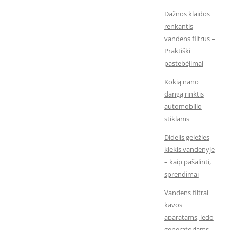
Dažnos klaidos
renkantis
vandens filtrus –
Praktiški
pastebėjimai
Kokią nano
dangą rinktis
automobilio
stiklams
Didelis geležies
kiekis vandenyje
– kaip pašalinti,
sprendimai
Vandens filtrai
kavos
aparatams, ledo
generatoriams,