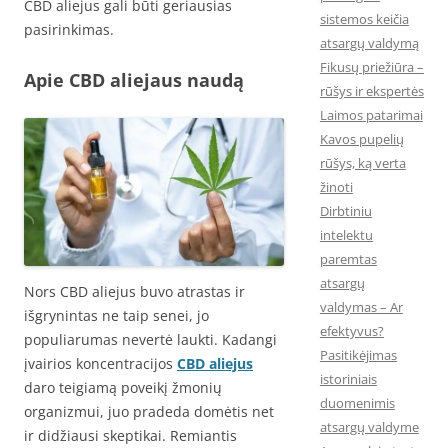
CBD aliejus gali būti geriausias
sistemos keičia
pasirinkimas.
atsargų valdymą
Fikusų priežiūra –
Apie CBD aliejaus naudą
rūšys ir ekspertės
Laimos patarimai
Kavos pupelių
rūšys, ką verta
žinoti
Dirbtiniu
intelektu
paremtas
atsargų
Nors CBD aliejus buvo atrastas ir
valdymas – Ar
išgrynintas ne taip senei, jo
efektyvus?
populiarumas nevertė laukti. Kadangi
Pasitikėjimas
įvairios koncentracijos
CBD aliejus
istoriniais
daro teigiamą poveikį žmonių
duomenimis
organizmui, juo pradeda domėtis net
atsargų valdyme
ir didžiausi skeptikai. Remiantis