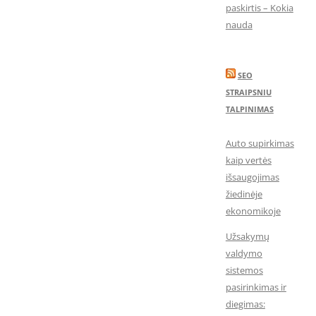
paskirtis – Kokia
nauda
SEO
STRAIPSNIU
TALPINIMAS
Auto supirkimas
kaip vertės
išsaugojimas
žiedinėje
ekonomikoje
Užsakymų
valdymo
sistemos
pasirinkimas ir
diegimas: