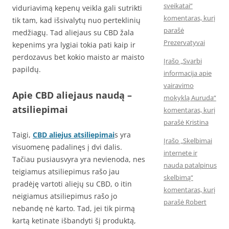
sveikatai“
viduriavimą kepenų veikla gali sutrikti
komentaras, kurį
tik tam, kad išsivalytų nuo perteklinių
parašė
medžiagų. Tad aliejaus su CBD žala
Prezervatyvai
kepenims yra lygiai tokia pati kaip ir
perdozavus bet kokio maisto ar maisto
Įrašo „Svarbi
papildų.
informacija apie
vairavimo
Apie CBD aliejaus naudą –
mokyklą Auruda“
atsiliepimai
komentaras, kurį
parašė Kristina
Taigi,
CBD aliejus atsiliepimai
s yra
Įrašo „Skelbimai
visuomenę padalinęs į dvi dalis.
internete ir
Tačiau pusiausvyra yra nevienoda, nes
nauda patalpinus
teigiamus atsiliepimus rašo jau
skelbimą“
pradėję vartoti aliejų su CBD, o itin
komentaras, kurį
neigiamus atsiliepimus rašo jo
parašė Robert
nebandę nė karto. Tad, jei tik pirmą
kartą ketinate išbandyti šį produktą,