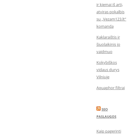
ir kiemai iš arti,
atviras pokalbis
su „Vezam123.lt“
komanda
Kaklaraištis ir
šiuolaikinis jo
vaidmuo
Kokybiškos
vidaus durys
Vilniuje
Aquaphor filtrai
SEO
PASLAUGOS
Kaip pagerinti