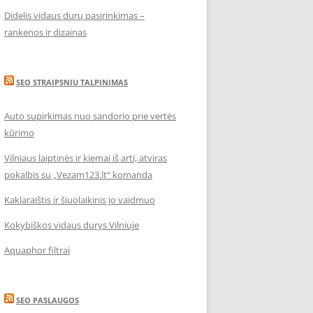
Didelis vidaus durų pasirinkimas –
rankenos ir dizainas
SEO STRAIPSNIU TALPINIMAS
Auto supirkimas nuo sandorio prie vertės
kūrimo
Vilniaus laiptinės ir kiemai iš arti, atviras
pokalbis su „Vezam123.lt“ komanda
Kaklaraištis ir šiuolaikinis jo vaidmuo
Kokybiškos vidaus durys Vilniuje
Aquaphor filtrai
SEO PASLAUGOS