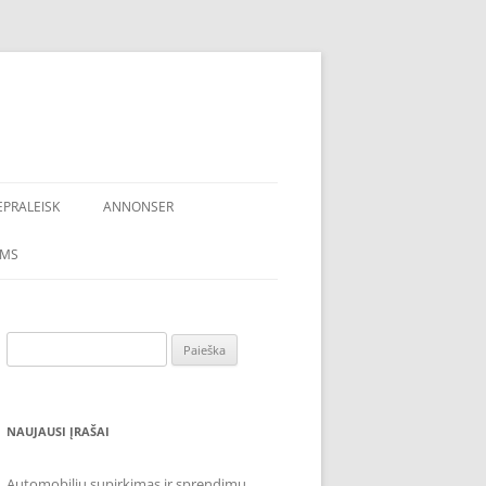
EPRALEISK
ANNONSER
AMS
Ieškoti:
NAUJAUSI ĮRAŠAI
Automobilių supirkimas ir sprendimų