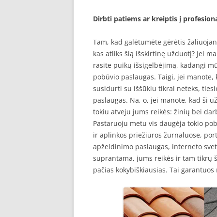
Dirbti patiems ar kreiptis į profesion
Tam, kad galėtumėte gėrėtis žaliuojanč
kas atliks šią išskirtinę užduotį? Jei m
rasite puikų išsigelbėjimą, kadangi mū
pobūvio paslaugas. Taigi, jei manote, 
susidurti su iššūkiu tikrai neteks, ties
paslaugas. Na, o, jei manote, kad ši už
tokiu atveju jums reikės: žinių bei d
Pastaruoju metu vis daugėja tokio pob
ir aplinkos priežiūros žurnaluose, port
apželdinimo paslaugas, interneto svet
suprantama, jums reikės ir tam tikrų 
pačias kokybiškiausias. Tai garantuos 