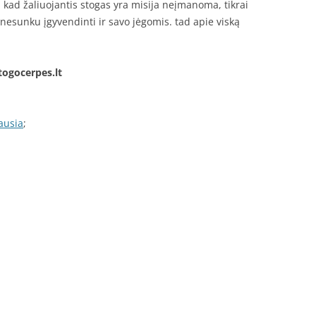
, kad žaliuojantis stogas yra misija neįmanoma, tikrai
esunku įgyvendinti ir savo jėgomis. tad apie viską
togocerpes.lt
iausia
;