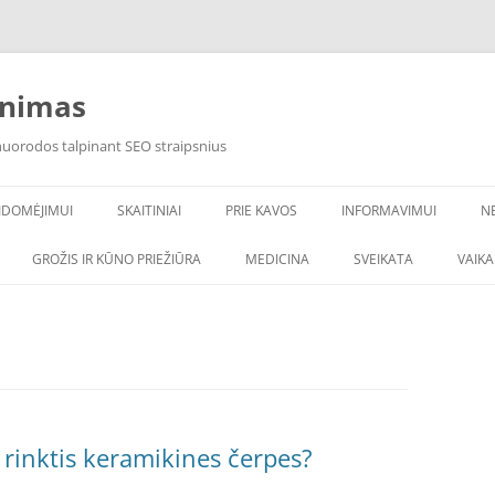
inimas
 nuorodos talpinant SEO straipsnius
IDOMĖJIMUI
SKAITINIAI
PRIE KAVOS
INFORMAVIMUI
N
VANDENS FILTRAI
GROŽIS IR KŪNO PRIEŽIŪRA
MEDICINA
SVEIKATA
VAIK
 rinktis keramikines čerpes?