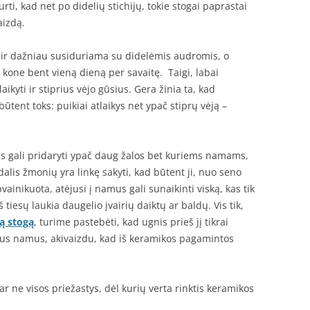
durti, kad net po didelių stichijų, tokie stogai paprastai
aizdą.
ir dažniau susiduriama su didelėmis audromis, o
i kone bent vieną dieną per savaitę. Taigi, labai
ikyti ir stiprius vėjo gūsius. Gera žinia ta, kad
tent toks: puikiai atlaikys net ypač stiprų vėją –
uris gali pridaryti ypač daug žalos bet kuriems namams,
alis žmonių yra linkę sakyti, kad būtent ji, nuo seno
inikuota, atėjusi į namus gali sunaikinti viską, kas tik
iš tiesų laukia daugelio įvairių daiktų ar baldų. Vis tik,
ą stogą
, turime pastebėti, kad ugnis prieš jį tikrai
ugius namus, akivaizdu, kad iš keramikos pagamintos
dar ne visos priežastys, dėl kurių verta rinktis keramikos