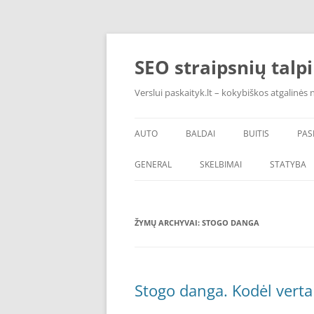
Pereiti
prie
turinio
SEO straipsnių talp
Verslui paskaityk.lt – kokybiškos atgalinės
AUTO
BALDAI
BUITIS
PAS
PADANGOS
ĮRANGA
GENERAL
SKELBIMAI
STATYBA
ŠVAROS PREKĖS
ŽYMŲ ARCHYVAI:
STOGO DANGA
Stogo danga. Kodėl verta