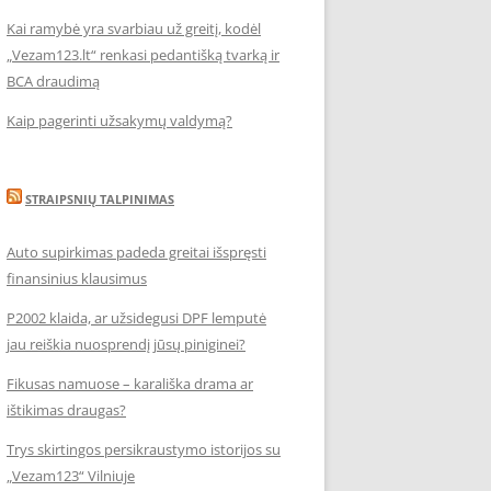
Kai ramybė yra svarbiau už greitį, kodėl
„Vezam123.lt“ renkasi pedantišką tvarką ir
BCA draudimą
Kaip pagerinti užsakymų valdymą?
STRAIPSNIŲ TALPINIMAS
Auto supirkimas padeda greitai išspręsti
finansinius klausimus
P2002 klaida, ar užsidegusi DPF lemputė
jau reiškia nuosprendį jūsų piniginei?
Fikusas namuose – karališka drama ar
ištikimas draugas?
Trys skirtingos persikraustymo istorijos su
„Vezam123“ Vilniuje