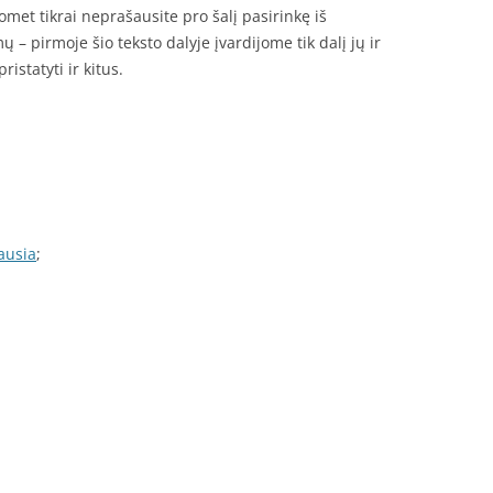
omet tikrai neprašausite pro šalį pasirinkę iš
 – pirmoje šio teksto dalyje įvardijome tik dalį jų ir
ristatyti ir kitus.
iausia
;