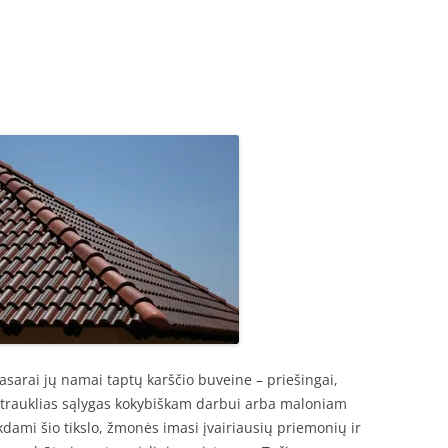
arai jų namai taptų karščio buveine – priešingai,
trauklias sąlygas kokybiškam darbui arba maloniam
iekdami šio tikslo, žmonės imasi įvairiausių priemonių ir