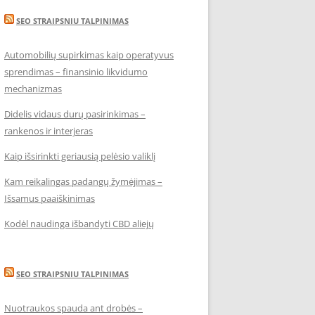
SEO STRAIPSNIU TALPINIMAS
Automobilių supirkimas kaip operatyvus
sprendimas – finansinio likvidumo
mechanizmas
Didelis vidaus durų pasirinkimas –
rankenos ir interjeras
Kaip išsirinkti geriausią pelėsio valiklį
Kam reikalingas padangų žymėjimas –
Išsamus paaiškinimas
Kodėl naudinga išbandyti CBD aliejų
SEO STRAIPSNIU TALPINIMAS
Nuotraukos spauda ant drobės –