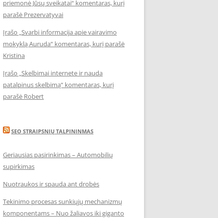
priemonė Jūsų sveikatai“ komentaras, kurį
parašė Prezervatyvai
Įrašo „Svarbi informacija apie vairavimo
mokyklą Auruda“ komentaras, kurį parašė
Kristina
Įrašo „Skelbimai internete ir nauda
patalpinus skelbimą“ komentaras, kurį
parašė Robert
SEO STRAIPSNIŲ TALPININMAS
Geriausias pasirinkimas – Automobilių
supirkimas
Nuotraukos ir spauda ant drobės
Tekinimo procesas sunkiųjų mechanizmų
komponentams – Nuo žaliavos iki giganto