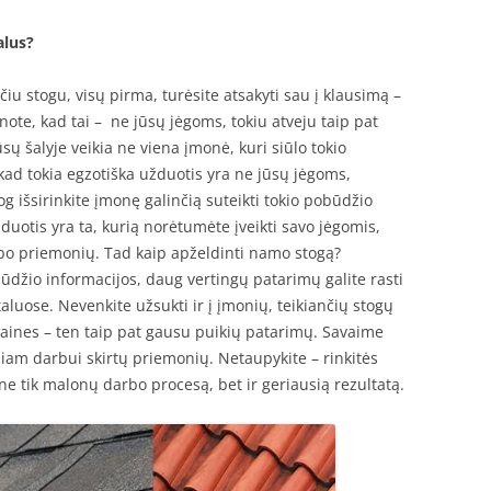
alus?
iu stogu, visų pirma, turėsite atsakyti sau į klausimą –
anote, kad tai – ne jūsų jėgoms, tokiu atveju taip pat
sų šalyje veikia ne viena įmonė, kuri siūlo tokio
kad tokia egzotiška užduotis yra ne jūsų jėgoms,
iog išsirinkite įmonę galinčią suteikti tokio pobūdžio
duotis yra ta, kurią norėtumėte įveikti savo jėgomis,
arbo priemonių. Tad kaip apželdinti namo stogą?
ūdžio informacijos, daug vertingų patarimų galite rasti
aluose. Nevenkite užsukti ir į įmonių, teikiančių stogų
aines – ten taip pat gausu puikių patarimų. Savaime
šiam darbui skirtų priemonių. Netaupykite – rinkitės
ne tik malonų darbo procesą, bet ir geriausią rezultatą.