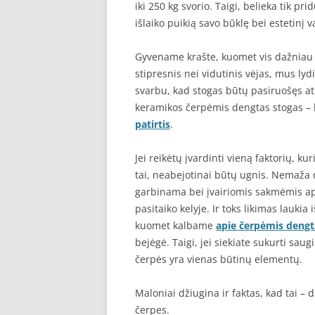
iki 250 kg svorio. Taigi, belieka tik pri
išlaiko puikią savo būklę bei estetinį v
Gyvename krašte, kuomet vis dažniau 
stipresnis nei vidutinis vėjas, mus lyd
svarbu, kad stogas būtų pasiruošęs atla
keramikos čerpėmis dengtas stogas – bū
patirtis
.
Jei reikėtų įvardinti vieną faktorių, k
tai, neabejotinai būtų ugnis. Nemaža d
garbinama bei įvairiomis sakmėmis apva
pasitaiko kelyje. Ir toks likimas laukia 
kuomet kalbame
apie čerpėmis dengt
bejėgė. Taigi, jei siekiate sukurti sa
čerpės yra vienas būtinų elementų.
Maloniai džiugina ir faktas, kad tai – 
čerpes.