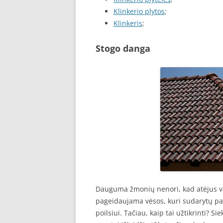
Klinkerio plytos
;
Klinkeris
;
Stogo danga
Dauguma žmonių nenori, kad atėjus vas
pageidaujama vėsos, kuri sudarytų pa
poilsiui. Tačiau, kaip tai užtikrinti? S