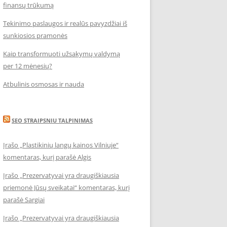
finansų trūkumą
Tekinimo paslaugos ir realūs pavyzdžiai iš
sunkiosios pramonės
Kaip transformuoti užsakymų valdymą
per 12 mėnesių?
Atbulinis osmosas ir nauda
SEO STRAIPSNIU TALPINIMAS
Įrašo „Plastikinių langų kainos Vilniuje“
komentaras, kurį parašė Algis
Įrašo „Prezervatyvai yra draugiškiausia
priemonė Jūsų sveikatai“ komentaras, kurį
parašė Sargiai
Įrašo „Prezervatyvai yra draugiškiausia