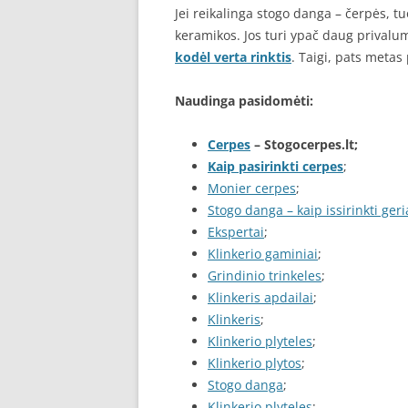
Jei reikalinga stogo danga – čerpės, tu
keramikos. Jos turi ypač daug privalumų
kodėl verta rinktis
. Taigi, pats metas p
Naudinga pasidomėti:
Cerpes
– Stogocerpes.lt;
Kaip pasirinkti cerpes
;
Monier cerpes
;
Stogo danga – kaip issirinkti ger
Ekspertai
;
Klinkerio gaminiai
;
Grindinio trinkeles
;
Klinkeris apdailai
;
Klinkeris
;
Klinkerio plyteles
;
Klinkerio plytos
;
Stogo danga
;
Klinkerio plyteles
;