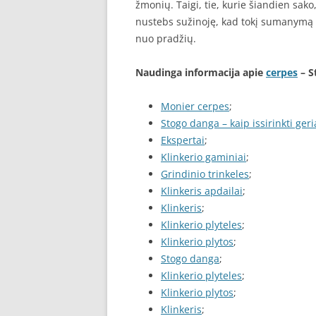
žmonių. Taigi, tie, kurie šiandien sako
nustebs sužinoję, kad tokį sumanymą n
nuo pradžių.
Naudinga informacija apie
cerpes
– S
Monier cerpes
;
Stogo danga – kaip issirinkti ger
Ekspertai
;
Klinkerio gaminiai
;
Grindinio trinkeles
;
Klinkeris apdailai
;
Klinkeris
;
Klinkerio plyteles
;
Klinkerio plytos
;
Stogo danga
;
Klinkerio plyteles
;
Klinkerio plytos
;
Klinkeris
;