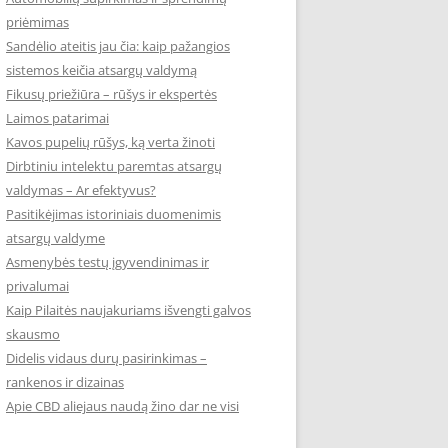
priėmimas
Sandėlio ateitis jau čia: kaip pažangios
sistemos keičia atsargų valdymą
Fikusų priežiūra – rūšys ir ekspertės
Laimos patarimai
Kavos pupelių rūšys, ką verta žinoti
Dirbtiniu intelektu paremtas atsargų
valdymas – Ar efektyvus?
Pasitikėjimas istoriniais duomenimis
atsargų valdyme
Asmenybės testų įgyvendinimas ir
privalumai
Kaip Pilaitės naujakuriams išvengti galvos
skausmo
Didelis vidaus durų pasirinkimas –
rankenos ir dizainas
Apie CBD aliejaus naudą žino dar ne visi