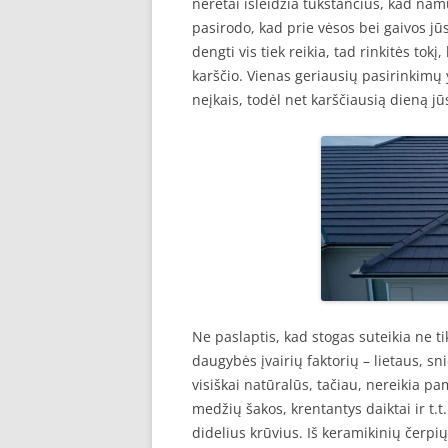
neretai išleidžia tūkstančius, kad na
pasirodo, kad prie vėsos bei gaivos jūs
dengti vis tiek reikia, tad rinkitės to
karščio. Vienas geriausių pasirinkimų 
neįkais, todėl net karščiausią dieną 
Ne paslaptis, kad stogas suteikia ne t
daugybės įvairių faktorių – lietaus, sni
visiškai natūralūs, tačiau, nereikia pami
medžių šakos, krentantys daiktai ir t.t.
didelius krūvius. Iš keramikinių čerpių