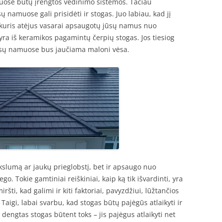
muose būtų įrengtos vėdinimo sistemos. Tačiau
ų namuose gali prisidėti ir stogas. Juo labiau, kad jį
kį, kuris atėjus vasarai apsaugotų jūsų namus nuo
yra iš keramikos pagamintų čerpių stogas. Jos tiesiog
jūsų namuose bus jaučiama maloni vėsa.
ikslumą ar jaukų prieglobstį, bet ir apsaugo nuo
ego. Tokie gamtiniai reiškiniai, kaip ką tik išvardinti, yra
ršti, kad galimi ir kiti faktoriai, pavyzdžiui, lūžtančios
 Taigi, labai svarbu, kad stogas būtų pajėgūs atlaikyti ir
 dengtas stogas būtent toks – jis pajėgus atlaikyti net