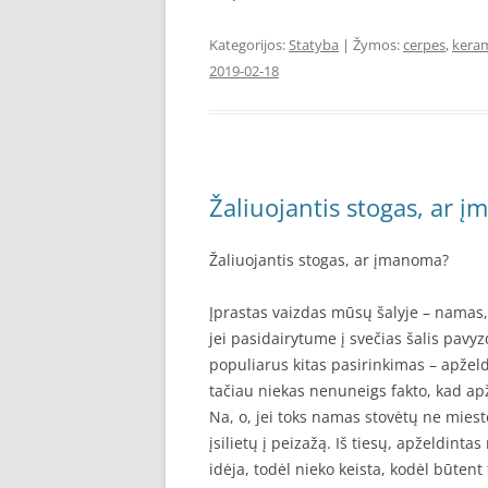
Kategorijos:
Statyba
| Žymos:
cerpes
,
keram
2019-02-18
Žaliuojantis stogas, ar 
Žaliuojantis stogas, ar įmanoma?
Įprastas vaizdas mūsų šalyje – namas
jei pasidairytume į svečias šalis pavy
populiarus kitas pasirinkimas – apželdi
tačiau niekas nenuneigs fakto, kad ap
Na, o, jei toks namas stovėtų ne miest
įsilietų į peizažą. Iš tiesų, apželdinta
idėja, todėl nieko keista, kodėl būten