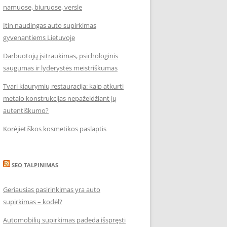
namuose, biuruose, versle
Itin naudingas auto supirkimas
gyvenantiems Lietuvoje
Darbuotojų įsitraukimas, psichologinis
saugumas ir lyderystės meistriškumas
Tvari kiaurymių restauracija: kaip atkurti
metalo konstrukcijas nepažeidžiant jų
autentiškumo?
Korėjietiškos kosmetikos paslaptis
SEO TALPINIMAS
Geriausias pasirinkimas yra auto
supirkimas – kodėl?
Automobilių supirkimas padeda išspręsti