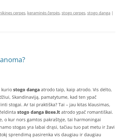
ikines cerpes
,
keraminės čerpės
,
stogo cerpes
,
stogo danga
|
įmanoma?
, kurio
stogo danga
atrodo taip, kaip atrodo. Vis dėlto,
zdžiui, Skandinaviją, pamatytume, kad ten ypač
nti stogai. Ar tai praktiška? Tai – jau kitas klausimas,
želdinta
stogo danga Boxe.lt
atrodo ypač romantiškai.
e, o kur nors gamtos pakraštyje, tai harmoningai
s namo stogas yra labai drąsi, tačiau tuo pat metu ir žavi
t tokį sprendimą pasirenka vis daugiau ir daugiau