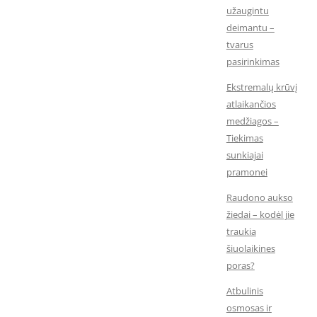
užaugintu
deimantu –
tvarus
pasirinkimas
Ekstremalų krūvį
atlaikančios
medžiagos –
Tiekimas
sunkiajai
pramonei
Raudono aukso
žiedai – kodėl jie
traukia
šiuolaikines
poras?
Atbulinis
osmosas ir