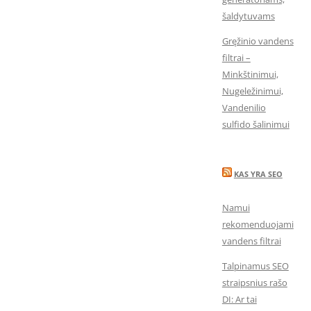
šaldytuvams
Gręžinio vandens
filtrai –
Minkštinimui,
Nugeležinimui,
Vandenilio
sulfido šalinimui
KAS YRA SEO
Namui
rekomenduojami
vandens filtrai
Talpinamus SEO
straipsnius rašo
DI: Ar tai