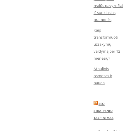
realūs pavyzdžiai
iš sunkiosios
pramonės
Kaip
transformuoti
užsakymų
valdymą per 12
mėnesių?
Atbulinis
osmosas ir
nauda
SEO
STRAIPSNIU
TALPINIMAS