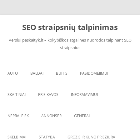
Pereiti
prie
SEO straipsnių talpinimas
turinio
Verslui paskaityk.lt – kokybiškos atgalinės nuorodos talpinant SEO
straipsnius
AUTO
BALDAI
BUITIS
PASIDOMĖJIMUI
PADANGOS
ĮRANGA
SKAITINIAI
PRIE KAVOS
INFORMAVIMUI
VANDENS F
ŠVAROS PREKĖS
NEPRALEISK
ANNONSER
GENERAL
SKELBIMAI
STATYBA
GROŽIS IR KŪNO PRIEŽIŪRA