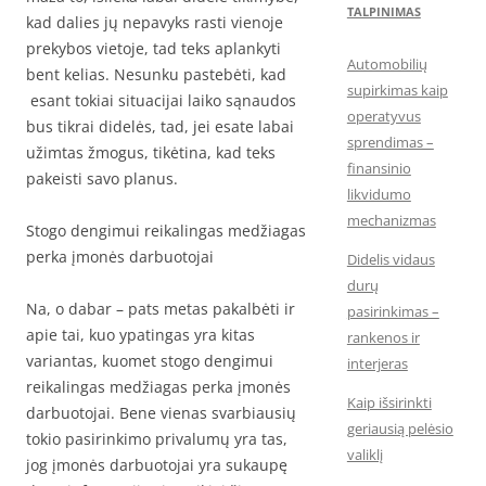
TALPINIMAS
kad dalies jų nepavyks rasti vienoje
prekybos vietoje, tad teks aplankyti
Automobilių
bent kelias. Nesunku pastebėti, kad
supirkimas kaip
esant tokiai situacijai laiko sąnaudos
operatyvus
bus tikrai didelės, tad, jei esate labai
sprendimas –
užimtas žmogus, tikėtina, kad teks
finansinio
pakeisti savo planus.
likvidumo
mechanizmas
Stogo dengimui reikalingas medžiagas
perka įmonės darbuotojai
Didelis vidaus
durų
Na, o dabar – pats metas pakalbėti ir
pasirinkimas –
apie tai, kuo ypatingas yra kitas
rankenos ir
variantas, kuomet stogo dengimui
interjeras
reikalingas medžiagas perka įmonės
Kaip išsirinkti
darbuotojai. Bene vienas svarbiausių
geriausią pelėsio
tokio pasirinkimo privalumų yra tas,
valiklį
jog įmonės darbuotojai yra sukaupę