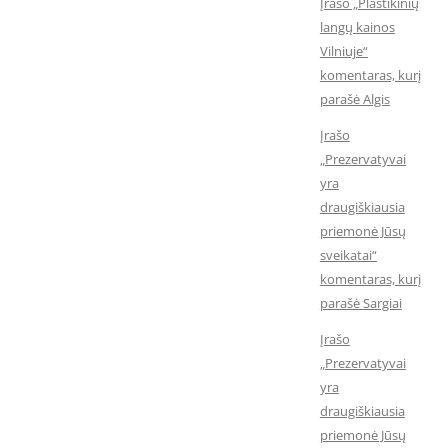
Įrašo „Plastikinių
langų kainos
Vilniuje“
komentaras, kurį
parašė Algis
Įrašo
„Prezervatyvai
yra
draugiškiausia
priemonė Jūsų
sveikatai“
komentaras, kurį
parašė Sargiai
Įrašo
„Prezervatyvai
yra
draugiškiausia
priemonė Jūsų