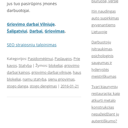
biuruose, versle
jus tuo pasirūpins įmonės
darbuotojai.
Itin naudingas
auto supirkimas
Griovimo darbai Vilniuje
.
gyvenantiems
Šaligatviui
.
Darbai.
Griovimas
.
Lietuvoje
Darbuotojų
SEO straipsniu talpinimas
įsitraukimas,
psichologinis
Kategorijos:
Pasidomėjimui
,
Paslaugos
,
Prie
saugumas ir
kavos
,
Statyba
| Žymos:
blokeliai
,
griovimo
lyderystės
darbai kainos
,
griovimo darbai vilniuje
,
haus
meistriškumas
blokeliai
,
namu statyba
,
sienu griovimas
,
stogo danga
,
stogo dengimas
|
2016-01-21
Tvari kiaurymių
restauracija: kaip
atkurti metalo
konstrukcijas
nepažeidžiant jų
autentiškumo?