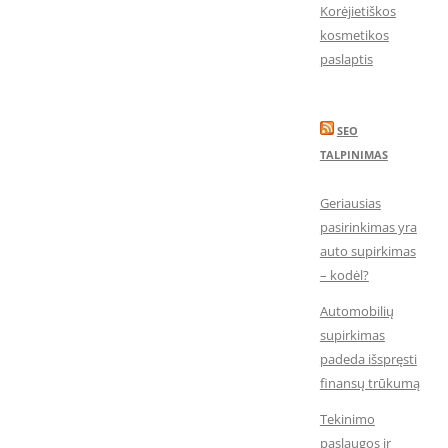
Korėjietiškos
kosmetikos
paslaptis
SEO
TALPINIMAS
Geriausias
pasirinkimas yra
auto supirkimas
– kodėl?
Automobilių
supirkimas
padeda išspręsti
finansų trūkumą
Tekinimo
paslaugos ir