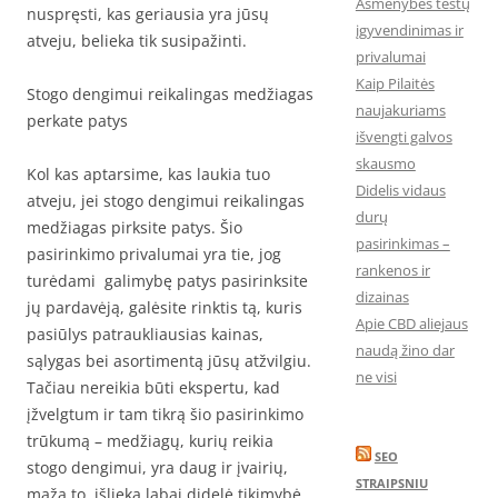
Asmenybės testų
nuspręsti, kas geriausia yra jūsų
įgyvendinimas ir
atveju, belieka tik susipažinti.
privalumai
Kaip Pilaitės
Stogo dengimui reikalingas medžiagas
naujakuriams
perkate patys
išvengti galvos
skausmo
Kol kas aptarsime, kas laukia tuo
Didelis vidaus
atveju, jei stogo dengimui reikalingas
durų
medžiagas pirksite patys. Šio
pasirinkimas –
pasirinkimo privalumai yra tie, jog
rankenos ir
turėdami galimybę patys pasirinksite
dizainas
jų pardavėją, galėsite rinktis tą, kuris
Apie CBD aliejaus
pasiūlys patraukliausias kainas,
naudą žino dar
sąlygas bei asortimentą jūsų atžvilgiu.
ne visi
Tačiau nereikia būti ekspertu, kad
įžvelgtum ir tam tikrą šio pasirinkimo
trūkumą – medžiagų, kurių reikia
SEO
stogo dengimui, yra daug ir įvairių,
STRAIPSNIU
maža to, išlieka labai didelė tikimybė,