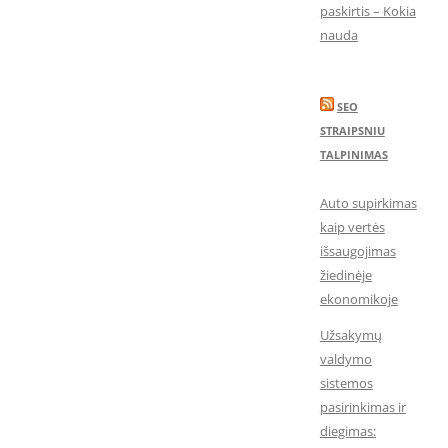
paskirtis – Kokia
nauda
SEO
STRAIPSNIU
TALPINIMAS
Auto supirkimas
kaip vertės
išsaugojimas
žiedinėje
ekonomikoje
Užsakymų
valdymo
sistemos
pasirinkimas ir
diegimas: