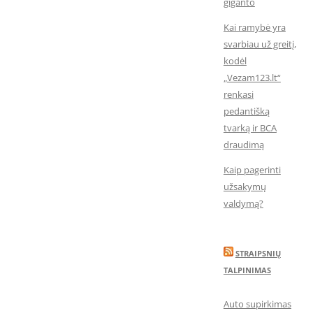
giganto
Kai ramybė yra
svarbiau už greitį,
kodėl
„Vezam123.lt“
renkasi
pedantišką
tvarką ir BCA
draudimą
Kaip pagerinti
užsakymų
valdymą?
STRAIPSNIŲ
TALPINIMAS
Auto supirkimas