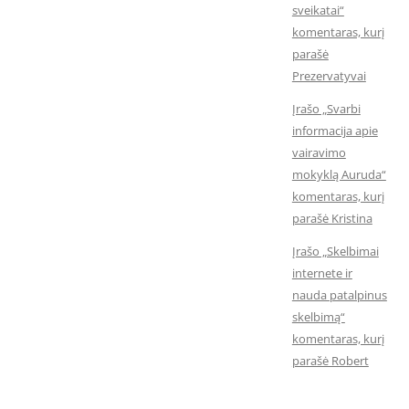
sveikatai“
komentaras, kurį
parašė
Prezervatyvai
Įrašo „Svarbi
informacija apie
vairavimo
mokyklą Auruda“
komentaras, kurį
parašė Kristina
Įrašo „Skelbimai
internete ir
nauda patalpinus
skelbimą“
komentaras, kurį
parašė Robert