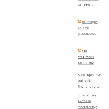
talpinimas
BAKTERIJOS
VALYMO
ĮRENGINIAMS
SEO
STRAIPSNIU
TALPINIMAS
Auto supirkimas
turi realią
finansinę vertę
Sužadėtuvių
žiedas su
laboratorijoje