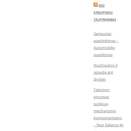
SEO
STRAIPSNIŲ
TALPININMAS
Geriausias
pasirinkimas –
Automobilių
supirkimas
Nuotraukos ir
spauda ant
drobės
Tekinimo
procesas
sunkiųjų
mechanizmų
komponentams
– Nuo žaliavos iki