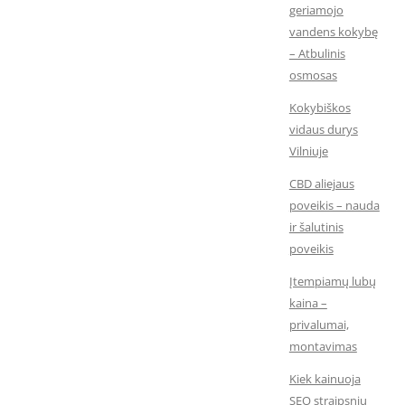
geriamojo
vandens kokybę
– Atbulinis
osmosas
Kokybiškos
vidaus durys
Vilniuje
CBD aliejaus
poveikis – nauda
ir šalutinis
poveikis
Įtempiamų lubų
kaina –
privalumai,
montavimas
Kiek kainuoja
SEO straipsnių