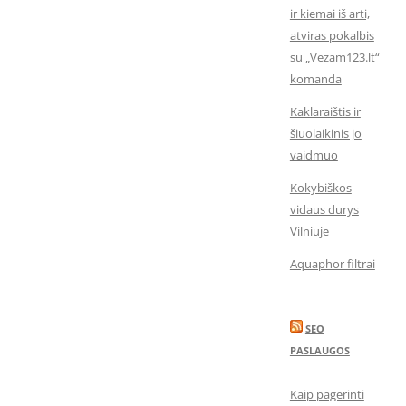
ir kiemai iš arti,
atviras pokalbis
su „Vezam123.lt“
komanda
Kaklaraištis ir
šiuolaikinis jo
vaidmuo
Kokybiškos
vidaus durys
Vilniuje
Aquaphor filtrai
SEO
PASLAUGOS
Kaip pagerinti