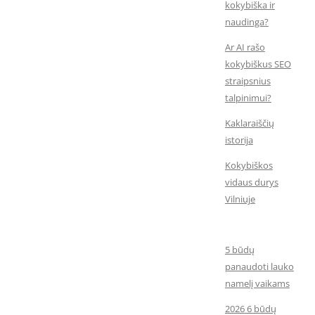
kokybiška ir
naudinga?
Ar AI rašo
kokybiškus SEO
straipsnius
talpinimui?
Kaklaraiščių
istorija
Kokybiškos
vidaus durys
Vilniuje
5 būdų
panaudoti lauko
namelį vaikams
2026 6 būdų