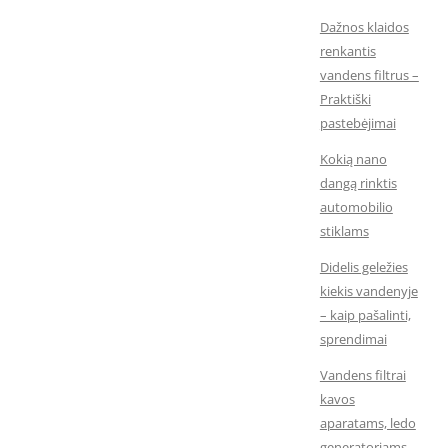
Dažnos klaidos
renkantis
vandens filtrus –
Praktiški
pastebėjimai
Kokią nano
dangą rinktis
automobilio
stiklams
Didelis geležies
kiekis vandenyje
– kaip pašalinti,
sprendimai
Vandens filtrai
kavos
aparatams, ledo
generatoriams,