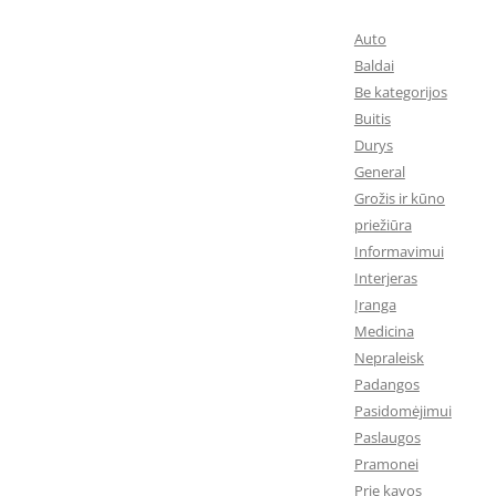
Auto
Baldai
Be kategorijos
Buitis
Durys
General
Grožis ir kūno
priežiūra
Informavimui
Interjeras
Įranga
Medicina
Nepraleisk
Padangos
Pasidomėjimui
Paslaugos
Pramonei
Prie kavos