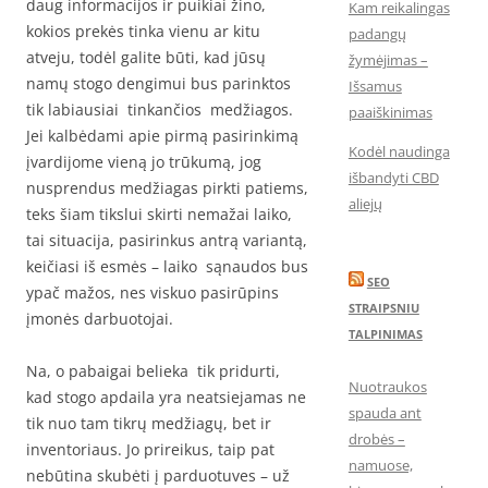
daug informacijos ir puikiai žino,
Kam reikalingas
kokios prekės tinka vienu ar kitu
padangų
atveju, todėl galite būti, kad jūsų
žymėjimas –
namų stogo dengimui bus parinktos
Išsamus
tik labiausiai tinkančios medžiagos.
paaiškinimas
Jei kalbėdami apie pirmą pasirinkimą
Kodėl naudinga
įvardijome vieną jo trūkumą, jog
išbandyti CBD
nusprendus medžiagas pirkti patiems,
aliejų
teks šiam tikslui skirti nemažai laiko,
tai situacija, pasirinkus antrą variantą,
keičiasi iš esmės – laiko sąnaudos bus
SEO
ypač mažos, nes viskuo pasirūpins
STRAIPSNIU
įmonės darbuotojai.
TALPINIMAS
Na, o pabaigai belieka tik pridurti,
Nuotraukos
kad stogo apdaila yra neatsiejamas ne
spauda ant
tik nuo tam tikrų medžiagų, bet ir
drobės –
inventoriaus. Jo prireikus, taip pat
namuose,
nebūtina skubėti į parduotuves – už