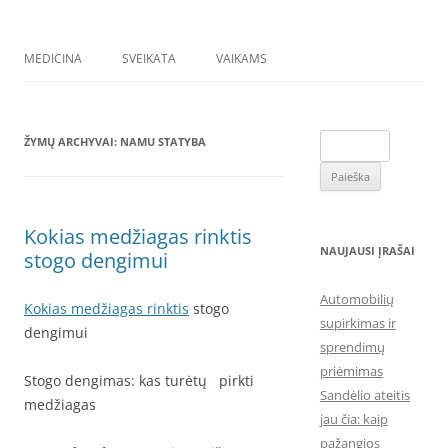
MEDICINA
SVEIKATA
VAIKAMS
Ieškoti:
ŽYMŲ ARCHYVAI:
NAMU STATYBA
Kokias medžiagas rinktis
NAUJAUSI ĮRAŠAI
stogo dengimui
Automobilių
Kokias medžiagas rinktis
stogo
supirkimas ir
dengimui
sprendimų
priėmimas
Stogo dengimas: kas turėtų pirkti
Sandėlio ateitis
medžiagas
jau čia: kaip
pažangios