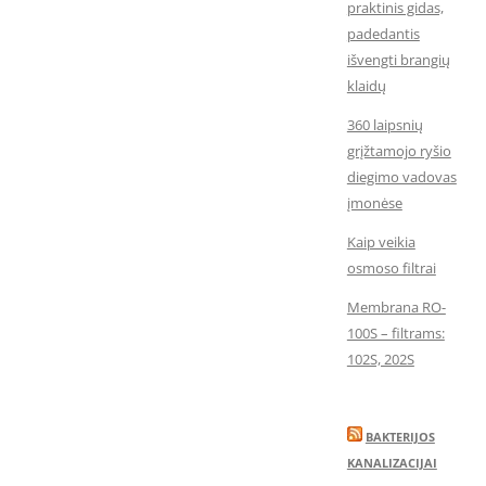
praktinis gidas,
padedantis
išvengti brangių
klaidų
360 laipsnių
grįžtamojo ryšio
diegimo vadovas
įmonėse
Kaip veikia
osmoso filtrai
Membrana RO-
100S – filtrams:
102S, 202S
BAKTERIJOS
KANALIZACIJAI