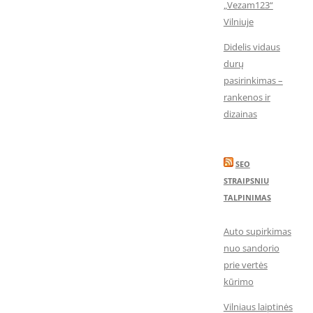
„Vezam123“
Vilniuje
Didelis vidaus
durų
pasirinkimas –
rankenos ir
dizainas
SEO
STRAIPSNIU
TALPINIMAS
Auto supirkimas
nuo sandorio
prie vertės
kūrimo
Vilniaus laiptinės