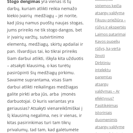
Stogo dengimas
yra vienas iš tų
sistemos keičia
darbų, kuriam atlikti reikia nemažo
atsargų valdymą
kiekio įvairių medžiagų – jei norite,
Fikusų priežiūra –
kad jūsų namus puoštų naujas stogas,
rūšys ir ekspertės
jums prireiks ne tik stogo dangos, bet
Laimos patarimai
ir įvairių varžtų, sutvirtinimo
Kavos pupelių
elementų, medžiagų, skirtų apdailai ir
rūšys, ką verta
pan. Išvardijus tai, ko tikrai prireiks
žinoti
šiam darbui atlikti, iškyla kita užduotis
Dirbtiniu
– atsakyti klausimą, o kas turėtų
intelektu
pasirūpinti šių medžiagų pirkimu.
paremtas
Savaime suprantama, visas šiam
atsargų
darbui atlikti reikalingas medžiagas
valdymas – Ar
galite pirkti arba jūs, arba įmonės
efektyvus?
darbuotojai. O kuris variantas yra
Pasitikėjimas
geriausias? Atsakyti vienareikšmiškai į
istoriniais
šį klausimą negalima, nes ir vienas, ir
duomenimis
kitas pasirinkimas turi tam tikrų
atsargų valdyme
privalumų, tad tam, kad galėtumėte