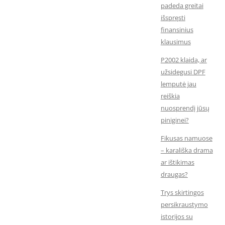
padeda greitai
išspręsti
finansinius
klausimus
P2002 klaida, ar
užsidegusi DPF
lemputė jau
reiškia
nuosprendį jūsų
piniginei?
Fikusas namuose
– karališka drama
ar ištikimas
draugas?
Trys skirtingos
persikraustymo
istorijos su