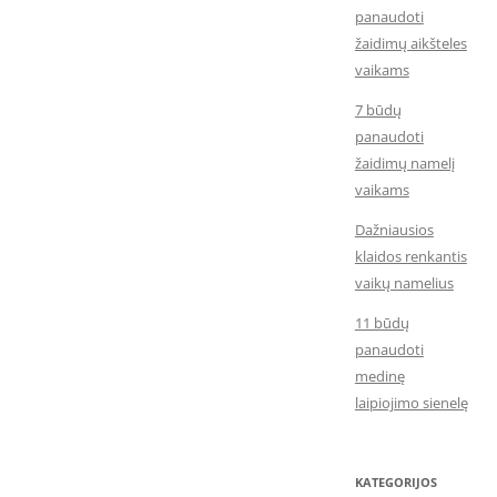
panaudoti
žaidimų aikšteles
vaikams
7 būdų
panaudoti
žaidimų namelį
vaikams
Dažniausios
klaidos renkantis
vaikų namelius
11 būdų
panaudoti
medinę
laipiojimo sienelę
KATEGORIJOS