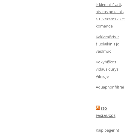
ir kiemai iš arti,
atviras pokalbis
su „Vezam123.lt“
komanda
Kaklaraištis ir
šiuolaikinis jo
vaidmuo
Kokybiškos
vidaus durys
Vilniuje
Aquaphor filtrai
SEO
PASLAUGOS
Kaip pagerinti