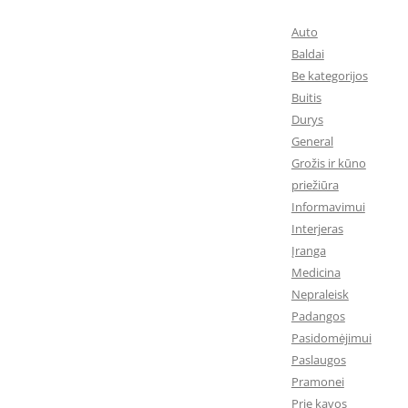
Auto
Baldai
Be kategorijos
Buitis
Durys
General
Grožis ir kūno
priežiūra
Informavimui
Interjeras
Įranga
Medicina
Nepraleisk
Padangos
Pasidomėjimui
Paslaugos
Pramonei
Prie kavos