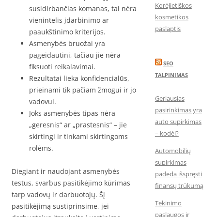
Korėjietiškos
susidirbančias komanas, tai nėra
kosmetikos
vienintelis įdarbinimo ar
paslaptis
paaukštinimo kriterijos.
Asmenybės bruožai yra
pageidautini, tačiau jie nėra
SEO
fiksuoti reikalavimai.
TALPINIMAS
Rezultatai lieka konfidencialūs,
prieinami tik pačiam žmogui ir jo
Geriausias
vadovui.
pasirinkimas yra
Joks asmenybės tipas nėra
auto supirkimas
„geresnis“ ar „prastesnis“ – jie
– kodėl?
skirtingi ir tinkami skirtingoms
rolėms.
Automobilių
supirkimas
Diegiant ir naudojant asmenybės
padeda išspręsti
testus, svarbus pasitikėjimo kūrimas
finansų trūkumą
tarp vadovų ir darbuotojų. Šį
Tekinimo
pasitikėjimą sustiprinsime, jei
paslaugos ir