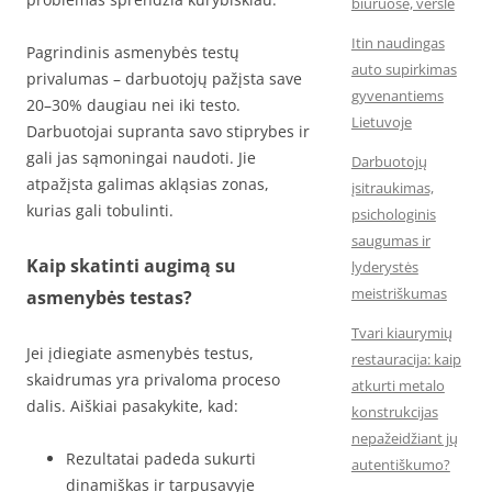
biuruose, versle
Itin naudingas
Pagrindinis asmenybės testų
auto supirkimas
privalumas – darbuotojų pažįsta save
gyvenantiems
20–30% daugiau nei iki testo.
Lietuvoje
Darbuotojai supranta savo stiprybes ir
gali jas sąmoningai naudoti. Jie
Darbuotojų
atpažįsta galimas akląsias zonas,
įsitraukimas,
kurias gali tobulinti.
psichologinis
saugumas ir
Kaip skatinti augimą su
lyderystės
meistriškumas
asmenybės testas?
Tvari kiaurymių
Jei įdiegiate asmenybės testus,
restauracija: kaip
skaidrumas yra privaloma proceso
atkurti metalo
dalis. Aiškiai pasakykite, kad:
konstrukcijas
nepažeidžiant jų
Rezultatai padeda sukurti
autentiškumo?
dinamiškas ir tarpusavyje