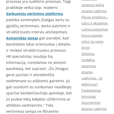
procesas yra sudėtinis procesas. Taigi
sistemos keičia
praktikoje veikia taip: moderni
atsargų valdymą
darbuotojų vertinimo platforma
Fikusų priežiūra –
pateikia asmenybės įžvalgas kartu su
rūšys ir ekspertės
įgūdžių vertinimais, darbo patirtimi ir
Laimos patarimai
struktūrizuoto interviu atsiliepimais.
Kavos pupelių
Asmenybės testas
gali parodyti, kad
rūšys, ką verta
kandidatas labai orientuotas į detales
žinoti
ir renkasi struktūrizuotus procesus.
Dirbtiniu
HR specialistas naudoja šią
intelektu
informaciją, norėdamas ne atmesti
paremtas
kandidatą, bet suprasti: „Šis žmogus
atsargų
gerai jaučiasi ir atsiskleidžia
valdymas – Ar
vaidmenyse su aiškiomis gairėmis. Jis
efektyvus?
gali susidurti su sunkumais neaiškioje,
Pasitikėjimas
sparčiai besikeičiančioje aplinkoje, bet
istoriniais
jis puikiai tiktų kokybės užtikrinimo ar
duomenimis
atitikties vaidmenims.“ Toks
atsargų valdyme
vertinimas tampa ne filtravimo