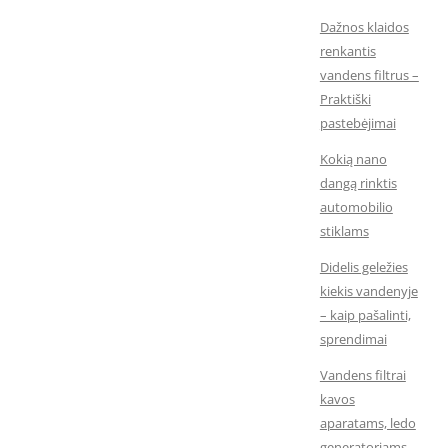
Dažnos klaidos
renkantis
vandens filtrus –
Praktiški
pastebėjimai
Kokią nano
dangą rinktis
automobilio
stiklams
Didelis geležies
kiekis vandenyje
– kaip pašalinti,
sprendimai
Vandens filtrai
kavos
aparatams, ledo
generatoriams,