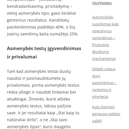
TALPINIMAS
bendradarbiavimą, prisitaikymą –
vietoj asmenybės tipo, gavo ženkliai
Automobilių
geresnius rezultatus. Kandidatų
supirkimas kaip
pasitenkinimas padidėjo 40%, o šių
operatyvus
įvairių samdinių kaita sumažėjo 25%.​
sprendimas –
finansinio
Asmenybės testų įgyvendinimas
likvidumo
ir privalumai
mechanizmas
Didelis vidaus
Tam kad asmenybės testai duotų
durų
naudos ir pasinaudotumėte jų
pasirinkimas –
privalumais, pirma asmenybės testus
rankenos ir
reikia įdiegti ir naudoti tinkamai bei
interjeras
atsakingai. Žmonės, kurie atlieka
asmenybės testus, labiau pažįsta
Kaip išsirinkti
save. Ir jei rezultatai kaip „štai kaip tu
geriausią pelėsio
natūraliai dirbi“, o ne „štai tavo
valiklį
asmenybės tipas“, kuris daugelio