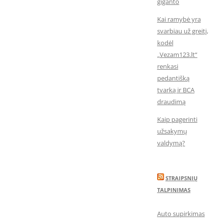
giganto
Kai ramybė yra
svarbiau už greitį,
kodėl
„Vezam123.lt“
renkasi
pedantišką
tvarką ir BCA
draudimą
Kaip pagerinti
užsakymų
valdymą?
STRAIPSNIŲ
TALPINIMAS
Auto supirkimas