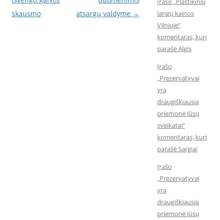
Įrašo „Plastikinių
skausmo
atsargų valdyme
→
langų kainos
Vilniuje“
komentaras, kurį
parašė Algis
Įrašo
„Prezervatyvai
yra
draugiškiausia
priemonė Jūsų
sveikatai“
komentaras, kurį
parašė Sargiai
Įrašo
„Prezervatyvai
yra
draugiškiausia
priemonė Jūsų