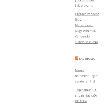
šaldytuvams
Gręžinio vandens
filtrai –
Minkštinimui,
Nugeležinimui,
Vandenilio
sulfido šalinimui
KAS YRA SEO
Namui
rekomenduojami
vandens filtrai
Talpinamus SEO
straipsnius rašo
DI: Ar tai