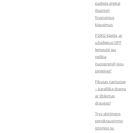
padeda greitai
išspręsti
finansinius
klausimus
P2002 klaida, ar
užsidegusi DPF
lemputė jau
reiškia
nuosprendį jūsų
piniginei?
Fikusas namuose
– karališka drama
ar ištikimas
draugas?
Trys skirtingos
persikraustymo
istorijos su