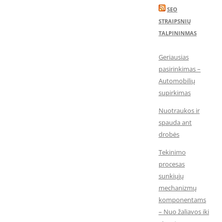
SEO
STRAIPSNIŲ
TALPININMAS
Geriausias
pasirinkimas –
Automobilių
supirkimas
Nuotraukos ir
spauda ant
drobės
Tekinimo
procesas
sunkiųjų
mechanizmų
komponentams
– Nuo žaliavos iki