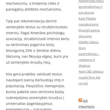
Asmenybės testų
mechanizmu, o tinkamos rolės ir
įgyvendinimas ir
pareigybių atitikties mechanizmu.
privalumai
Kaip Pilaitės
Taip pat rekomendacija derinti
naujakuriams
asmenybės testus su struktūrizuotais
išvengti galvos
interviu. Pagal Amerikos psichologų
skausmo
asociaciją, struktūrizuoti interviu kartu
Didelis vidaus
su vertinimais pagerina testų
durų
teisingumą 25% ir ženkliai didina
pasirinkimas –
tikslumą, nes fiksuoja elgesį, kuris yra
rankenos ir
už asmenybės bruožų ribų.​
dizainas
Apie CBD aliejaus
Kita gera praktika: validuoti testus
naudą žino dar
naudojant įvairią darbuotojų imtį ir
ne visi
populiaciją. Pavyzdžiui, komapnijos,
kurios pakeitė savo vertinimo būdą,
nukreipdama asmenybės bruožus į
SEO
universalias pageidaujamus
STRAIPSNIU
kompetencijas – įsitraukimą,