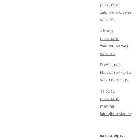
panaudoti
žaidimų aikšteles
vaikams
7 būdų
panaudoti
žaidimų namelį
vaikams
Dažniausios
klaidos renkantis
vaikų namelius
11 būdų
panaudoti
medinę
laipiojimo sienelę
KATEGORIJOS