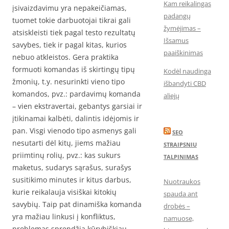
Kam reikalingas
įsivaizdavimu yra nepakeičiamas,
padangų
tuomet tokie darbuotojai tikrai gali
žymėjimas –
atsiskleisti tiek pagal testo rezultatų
Išsamus
savybes, tiek ir pagal kitas, kurios
paaiškinimas
nebuo atkleistos. Gera praktika
formuoti komandas iš skirtingų tipų
Kodėl naudinga
žmonių, t.y. nesurinkti vieno tipo
išbandyti CBD
komandos, pvz.: pardavimų komanda
aliejų
– vien ekstravertai, gebantys garsiai ir
įtikinamai kalbėti, dalintis idėjomis ir
pan. Visgi vienodo tipo asmenys gali
SEO
nesutarti dėl kitų, jiems mažiau
STRAIPSNIU
priimtinų rolių, pvz.: kas sukurs
TALPINIMAS
maketus, sudarys sąrašus, surašys
susitikimo minutes ir kitus darbus,
Nuotraukos
kurie reikalauja visiškai kitokių
spauda ant
savybių. Taip pat dinamiška komanda
drobės –
yra mažiau linkusi į konfliktus,
namuose,
problemas sprendžia kūrybiškiau.