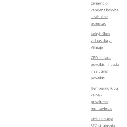
geriamojo
vandens kokybę
– Atbulinis
osmosas
Kokybiškos
vidaus durys
Vilniuje
CBD aliejaus
poveikis – nauda
ir šalutinis
poveikis
Įtempiamų lubų
kaina –
privalumai,
montavimas
Kiek kainuoja
SEO straipsnių