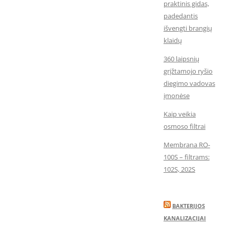
praktinis gidas,
padedantis
išvengti brangių
klaidų
360 laipsnių
grįžtamojo ryšio
diegimo vadovas
įmonėse
Kaip veikia
osmoso filtrai
Membrana RO-
100S – filtrams:
102S, 202S
BAKTERIJOS
KANALIZACIJAI