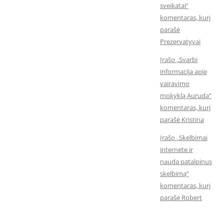
sveikatai“
komentaras, kurį
parašė
Prezervatyvai
Įrašo „Svarbi
informacija apie
vairavimo
mokyklą Auruda“
komentaras, kurį
parašė Kristina
Įrašo „Skelbimai
internete ir
nauda patalpinus
skelbimą“
komentaras, kurį
parašė Robert