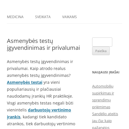
MEDICINA
SVEIKATA
VAIKAMS
Asmenybės testų
Ieškoti:
įgyvendinimas ir privalumai
Asmenybės testų įgyvendinimas ir
privalumai. Kaip atrodo realus
NAUJAUSI ĮRAŠAI
asmenybės testų įgyvendinimas?
Asmenybės testai
yra vieni
Automobilių
populiariausių ir plačiausiai
supirkimas ir
naudodamų įrankių HR praktikoje.
sprendimų
Visgi asmenybės testas negali būti
priėmimas
vienintelis
darbuotojų vertinimo
Sandėlio ateitis
įrankis
, kadangi tiek kandidato
jau čia: kaip
atrankos, tiek darbuotojų vertinimo
pažangios