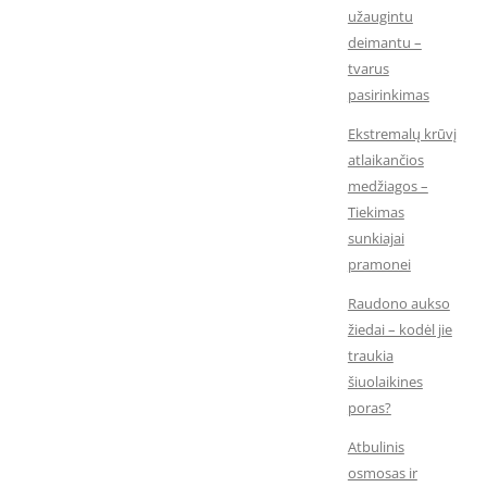
užaugintu
deimantu –
tvarus
pasirinkimas
Ekstremalų krūvį
atlaikančios
medžiagos –
Tiekimas
sunkiajai
pramonei
Raudono aukso
žiedai – kodėl jie
traukia
šiuolaikines
poras?
Atbulinis
osmosas ir