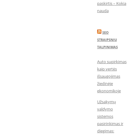
paskirtis – Kokia
nauda
SEO
STRAIPSNIU
TALPINIMAS
Auto supirkimas
kaip vertės
išsaugojimas
žiedinėje
ekonomikoje
Užsakymų
valdymo
sistemos
pasirinkimas ir
diegimas: