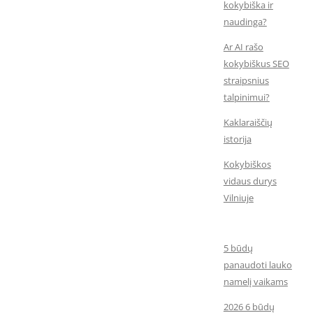
kokybiška ir
naudinga?
Ar AI rašo
kokybiškus SEO
straipsnius
talpinimui?
Kaklaraiščių
istorija
Kokybiškos
vidaus durys
Vilniuje
5 būdų
panaudoti lauko
namelį vaikams
2026 6 būdų