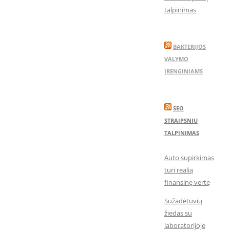
talpinimas
BAKTERIJOS
VALYMO
ĮRENGINIAMS
SEO
STRAIPSNIU
TALPINIMAS
Auto supirkimas
turi realią
finansinę vertę
Sužadėtuvių
žiedas su
laboratorijoje