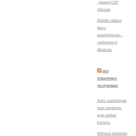
„Vezam123“
Vilniuje
Didelis vidaus
durų
pasirinkimas –
rankenos ir
dizainas
SEO
STRAIPSNIU
TALPINIMAS
Auto supirkimas
nuo sandorio
prie vertės
kūrimo
Vilniaus laiptinės