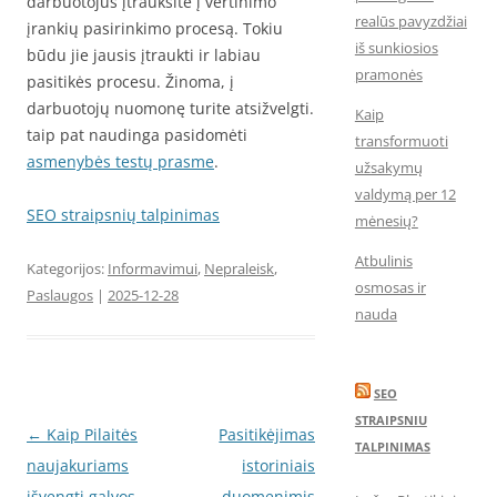
darbuotojus įtrauksite į vertinimo
realūs pavyzdžiai
įrankių pasirinkimo procesą. Tokiu
iš sunkiosios
būdu jie jausis įtraukti ir labiau
pramonės
pasitikės procesu. Žinoma, į
darbuotojų nuomonę turite atsižvelgti.
Kaip
taip pat naudinga pasidomėti
transformuoti
asmenybės testų prasme
.
užsakymų
valdymą per 12
SEO straipsnių talpinimas
mėnesių?
Atbulinis
Kategorijos:
Informavimui
,
Nepraleisk
,
osmosas ir
Paslaugos
|
2025-12-28
nauda
SEO
STRAIPSNIU
Įrašo
←
Kaip Pilaitės
Pasitikėjimas
TALPINIMAS
navigacija
naujakuriams
istoriniais
išvengti galvos
duomenimis