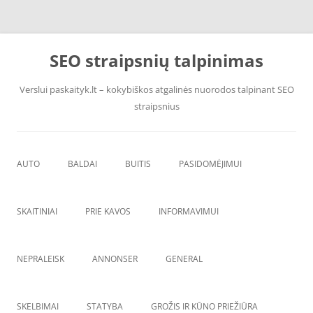
Pereiti
prie
SEO straipsnių talpinimas
turinio
Verslui paskaityk.lt – kokybiškos atgalinės nuorodos talpinant SEO
straipsnius
AUTO
BALDAI
BUITIS
PASIDOMĖJIMUI
PADANGOS
ĮRANGA
SKAITINIAI
PRIE KAVOS
INFORMAVIMUI
VANDENS F
ŠVAROS PREKĖS
NEPRALEISK
ANNONSER
GENERAL
SKELBIMAI
STATYBA
GROŽIS IR KŪNO PRIEŽIŪRA