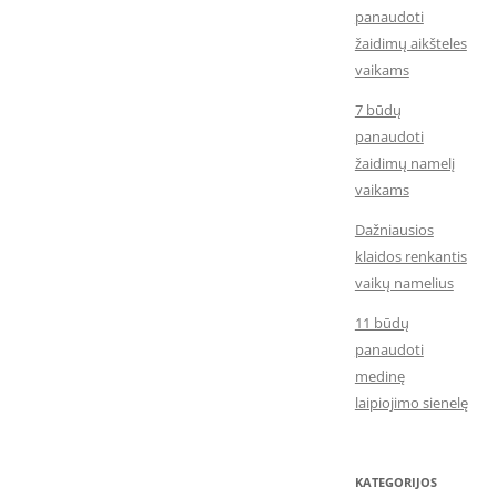
panaudoti
žaidimų aikšteles
vaikams
7 būdų
panaudoti
žaidimų namelį
vaikams
Dažniausios
klaidos renkantis
vaikų namelius
11 būdų
panaudoti
medinę
laipiojimo sienelę
KATEGORIJOS