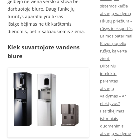
gelbėjo ne vieną verslo atstovą bei
sistemos keičia
darbuotoją biure. Daug funkcijų
atsargų valdymą
turintys aparatai yra tikras
Fikusų priežiūra –
išsigelbėjimas ne tik karštomis
rūšys ir ekspertės
dienomis, bet ir šalčiausiomis žiemą.
Laimos patarimai
Kavos pupelių
Kiek suvartojote vandens
rūšys, ką verta
biure
žinoti
Dirbtiniu
intelektu
paremtas
atsargų
valdymas – Ar
efektyvus?
Pasitikėjimas
istoriniais
duomenimis
atsargų valdyme