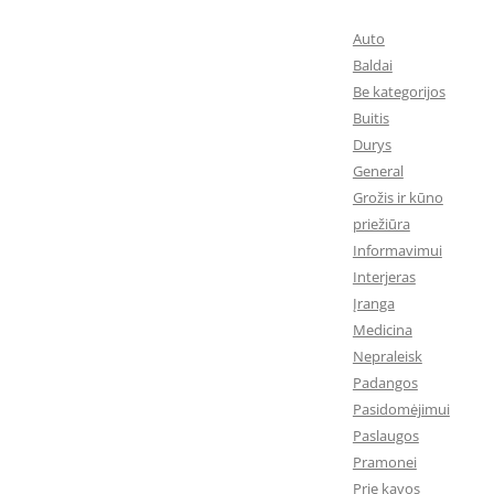
Auto
Baldai
Be kategorijos
Buitis
Durys
General
Grožis ir kūno
priežiūra
Informavimui
Interjeras
Įranga
Medicina
Nepraleisk
Padangos
Pasidomėjimui
Paslaugos
Pramonei
Prie kavos