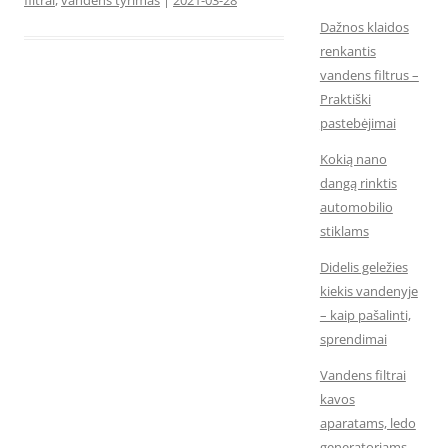
Dažnos klaidos
renkantis
vandens filtrus –
Praktiški
pastebėjimai
Kokią nano
dangą rinktis
automobilio
stiklams
Didelis geležies
kiekis vandenyje
– kaip pašalinti,
sprendimai
Vandens filtrai
kavos
aparatams, ledo
generatoriams,