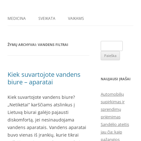
MEDICINA
SVEIKATA
VAIKAMS
Ieškoti:
ŽYMŲ ARCHYVAI:
VANDENS FILTRAI
Kiek suvartojote vandens
NAUJAUSI ĮRAŠAI
biure – aparatai
Automobilių
Kiek suvartojote vandens biure?
supirkimas ir
„Netikėtai” karščiams atslinkus į
sprendimų
Lietuvą biurai galėjo pajausti
priėmimas
diskomfortą, jei nesinaudojama
Sandėlio ateitis
vandens aparatais. Vandens aparatai
jau čia: kaip
buvo vienas iš įrankių, kurie tikrai
pažangios