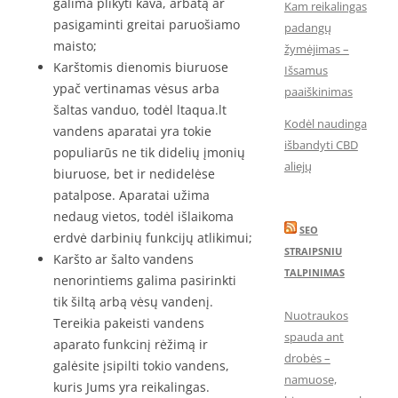
galima plikyti kava, arbatą ar
Kam reikalingas
pasigaminti greitai paruošiamo
padangų
maisto;
žymėjimas –
Karštomis dienomis biuruose
Išsamus
ypač vertinamas vėsus arba
paaiškinimas
šaltas vanduo, todėl ltaqua.lt
Kodėl naudinga
vandens aparatai yra tokie
išbandyti CBD
populiarūs ne tik didelių įmonių
aliejų
biuruose, bet ir nedidelėse
patalpose. Aparatai užima
nedaug vietos, todėl išlaikoma
SEO
erdvė darbinių funkcijų atlikimui;
STRAIPSNIU
Karšto ar šalto vandens
TALPINIMAS
nenorintiems galima pasirinkti
tik šiltą arbą vėsų vandenį.
Nuotraukos
Tereikia pakeisti vandens
spauda ant
aparato funkcinį rėžimą ir
drobės –
galėsite įsipilti tokio vandens,
namuose,
kuris Jums yra reikalingas.