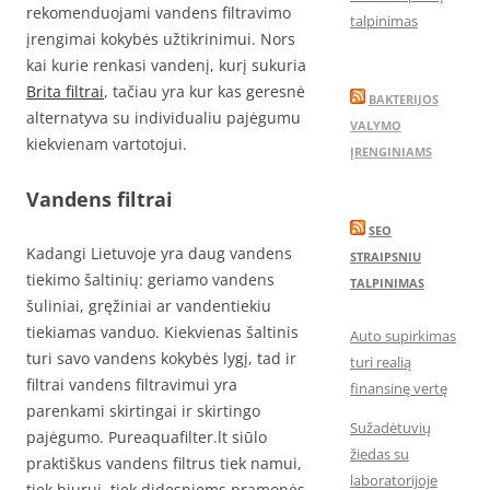
rekomenduojami vandens filtravimo
talpinimas
įrengimai kokybės užtikrinimui. Nors
kai kurie renkasi vandenį, kurį sukuria
Brita filtrai
, tačiau yra kur kas geresnė
BAKTERIJOS
alternatyva su individualiu pajėgumu
VALYMO
kiekvienam vartotojui.
ĮRENGINIAMS
Vandens filtrai
SEO
Kadangi Lietuvoje yra daug vandens
STRAIPSNIU
tiekimo šaltinių: geriamo vandens
TALPINIMAS
šuliniai, gręžiniai ar vandentiekiu
tiekiamas vanduo. Kiekvienas šaltinis
Auto supirkimas
turi savo vandens kokybės lygį, tad ir
turi realią
filtrai vandens filtravimui yra
finansinę vertę
parenkami skirtingai ir skirtingo
Sužadėtuvių
pajėgumo. Pureaquafilter.lt siūlo
žiedas su
praktiškus vandens filtrus tiek namui,
laboratorijoje
tiek biurui, tiek didesniems pramonės