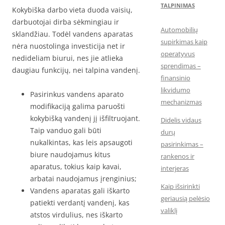
TALPINIMAS
Kokybiška darbo vieta duoda vaisių,
darbuotojai dirba sėkmingiau ir
Automobilių
sklandžiau. Todėl vandens aparatas
supirkimas kaip
nėra nuostolinga investicija net ir
operatyvus
nedideliam biurui, nes jie atlieka
sprendimas –
daugiau funkcijų, nei talpina vandenį.
finansinio
likvidumo
Pasirinkus vandens aparato
mechanizmas
modifikaciją galima paruošti
kokybišką vandenį jį išfiltruojant.
Didelis vidaus
Taip vanduo gali būti
durų
nukalkintas, kas leis apsaugoti
pasirinkimas –
biure naudojamus kitus
rankenos ir
aparatus, tokius kaip kavai,
interjeras
arbatai naudojamus įrenginius;
Kaip išsirinkti
Vandens aparatas gali iškarto
geriausią pelėsio
patiekti verdantį vandenį, kas
valiklį
atstos virdulius, nes iškarto