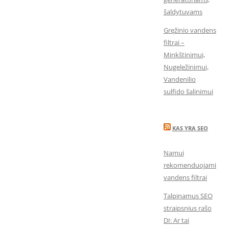
šaldytuvams
Gręžinio vandens
filtrai –
Minkštinimui,
Nugeležinimui,
Vandenilio
sulfido šalinimui
KAS YRA SEO
Namui
rekomenduojami
vandens filtrai
Talpinamus SEO
straipsnius rašo
DI: Ar tai