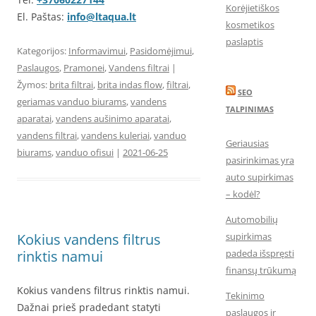
Korėjietiškos
El. Paštas:
info@ltaqua.lt
kosmetikos
paslaptis
Kategorijos:
Informavimui
,
Pasidomėjimui
,
Paslaugos
,
Pramonei
,
Vandens filtrai
|
Žymos:
brita filtrai
,
brita indas flow
,
filtrai
,
SEO
geriamas vanduo biurams
,
vandens
TALPINIMAS
aparatai
,
vandens aušinimo aparatai
,
vandens filtrai
,
vandens kuleriai
,
vanduo
Geriausias
biurams
,
vanduo ofisui
|
2021-06-25
pasirinkimas yra
auto supirkimas
– kodėl?
Automobilių
supirkimas
Kokius vandens filtrus
padeda išspręsti
rinktis namui
finansų trūkumą
Kokius vandens filtrus rinktis namui.
Tekinimo
Dažnai prieš pradedant statyti
paslaugos ir