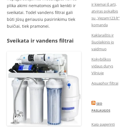
ir kiemai iš arti,
plika akimi nematomos gali kenkti ir
atviras pokalbis
sveikatai. Todėl vandens filtrai gali
su „Vezam123.lt“
būti Jūsų geriausiu pasirinkimu tiek
komanda
buičiai, tiek pramonei.
Kaklaraištis ir
Sveikata ir vandens filtrai
šiuolaikinis jo
vaidmuo
Kokybiškos
vidaus durys
Vilniuje
Aquaphor filtrai
SEO
PASLAUGOS
Kaip pagerinti