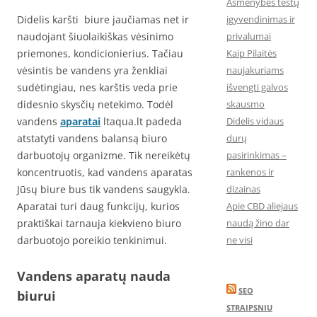
Asmenybės testų
įgyvendinimas ir
Didelis karšti biure jaučiamas net ir
privalumai
naudojant šiuolaikiškas vėsinimo
Kaip Pilaitės
priemones, kondicionierius. Tačiau
naujakuriams
vėsintis be vandens yra ženkliai
išvengti galvos
sudėtingiau, nes karštis veda prie
skausmo
didesnio skysčių netekimo. Todėl
Didelis vidaus
vandens
aparatai
ltaqua.lt padeda
durų
atstatyti vandens balansą biuro
pasirinkimas –
darbuotojų organizme. Tik nereikėtų
rankenos ir
koncentruotis, kad vandens aparatas
dizainas
Jūsų biure bus tik vandens saugykla.
Apie CBD aliejaus
Aparatai turi daug funkcijų, kurios
naudą žino dar
praktiškai tarnauja kiekvieno biuro
ne visi
darbuotojo poreikio tenkinimui.
Vandens aparatų nauda
SEO
biurui
STRAIPSNIU