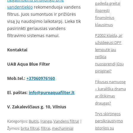
padeda greitai
vandentiekio
rekomenduoja vandens
išspręsti
filtrus. Juos sumontuos ir prižiūrės
finansinius
visą jų naudojimo laikotarpį. Lieka tik
klausimus
pasirinkti geriausias vandens
filtravimo sistemas namui.
P2002 klaida, ar
užsidegusi DPF
Kontaktai
lemputė jau
reiškia
UAB Aqua Blue Filter
nuosprendį jūsų
piniginei?
Mob.tel.:
+37060976160
Fikusas namuose
– karališka drama
El. paštas:
info@pureaquafilter.lt
ar ištikimas
draugas?
V. Zakalevičiaus g. 10, Vilnius
Trys skirtingos
persikraustymo
Kategorijos:
Buitis
,
Įranga
,
Vandens filtrai
|
istorijos su
Žymos:
brita filtrai
,
filtrai
,
mechaniniai