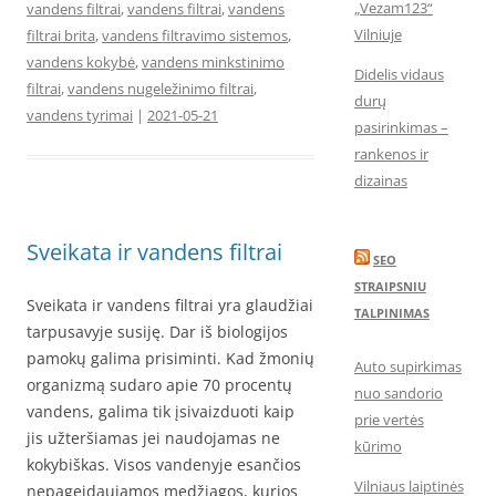
„Vezam123“
vandens filtrai
,
vandens filtrai
,
vandens
Vilniuje
filtrai brita
,
vandens filtravimo sistemos
,
vandens kokybė
,
vandens minkstinimo
Didelis vidaus
filtrai
,
vandens nugeležinimo filtrai
,
durų
vandens tyrimai
|
2021-05-21
pasirinkimas –
rankenos ir
dizainas
Sveikata ir vandens filtrai
SEO
STRAIPSNIU
Sveikata ir vandens filtrai yra glaudžiai
TALPINIMAS
tarpusavyje susiję. Dar iš biologijos
pamokų galima prisiminti. Kad žmonių
Auto supirkimas
organizmą sudaro apie 70 procentų
nuo sandorio
vandens, galima tik įsivaizduoti kaip
prie vertės
jis užteršiamas jei naudojamas ne
kūrimo
kokybiškas. Visos vandenyje esančios
Vilniaus laiptinės
nepageidaujamos medžiagos, kurios