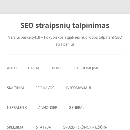
Pereiti
prie
SEO straipsnių talpinimas
turinio
Verslui paskaityk.lt – kokybiškos atgalinės nuorodos talpinant SEO
straipsnius
AUTO
BALDAI
BUITIS
PASIDOMĖJIMUI
PADANGOS
ĮRANGA
SKAITINIAI
PRIE KAVOS
INFORMAVIMUI
VANDENS F
ŠVAROS PREKĖS
NEPRALEISK
ANNONSER
GENERAL
SKELBIMAI
STATYBA
GROŽIS IR KŪNO PRIEŽIŪRA