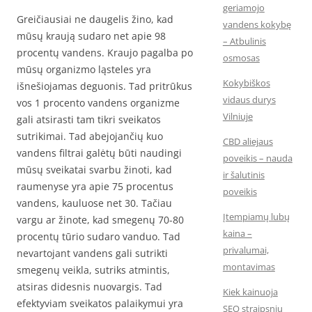
geriamojo
Greičiausiai ne daugelis žino, kad
vandens kokybę
mūsų kraują sudaro net apie 98
– Atbulinis
procentų vandens. Kraujo pagalba po
osmosas
mūsų organizmo ląsteles yra
Kokybiškos
išnešiojamas deguonis. Tad pritrūkus
vidaus durys
vos 1 procento vandens organizme
Vilniuje
gali atsirasti tam tikri sveikatos
sutrikimai. Tad abejojančių kuo
CBD aliejaus
vandens filtrai galėtų būti naudingi
poveikis – nauda
mūsų sveikatai svarbu žinoti, kad
ir šalutinis
raumenyse yra apie 75 procentus
poveikis
vandens, kauluose net 30. Tačiau
Įtempiamų lubų
vargu ar žinote, kad smegenų 70-80
kaina –
procentų tūrio sudaro vanduo. Tad
privalumai,
nevartojant vandens gali sutrikti
montavimas
smegenų veikla, sutriks atmintis,
atsiras didesnis nuovargis. Tad
Kiek kainuoja
efektyviam sveikatos palaikymui yra
SEO straipsnių