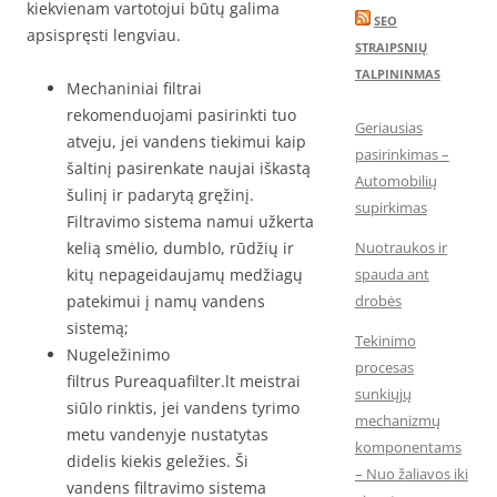
kiekvienam vartotojui būtų galima
SEO
apsispręsti lengviau.
STRAIPSNIŲ
TALPININMAS
Mechaniniai filtrai
rekomenduojami pasirinkti tuo
Geriausias
atveju, jei vandens tiekimui kaip
pasirinkimas –
šaltinį pasirenkate naujai iškastą
Automobilių
šulinį ir padarytą gręžinį.
supirkimas
Filtravimo sistema namui užkerta
kelią smėlio, dumblo, rūdžių ir
Nuotraukos ir
kitų nepageidaujamų medžiagų
spauda ant
patekimui į namų vandens
drobės
sistemą;
Tekinimo
Nugeležinimo
procesas
filtrus Pureaquafilter.lt meistrai
sunkiųjų
siūlo rinktis, jei vandens tyrimo
mechanizmų
metu vandenyje nustatytas
komponentams
didelis kiekis geležies. Ši
– Nuo žaliavos iki
vandens filtravimo sistema