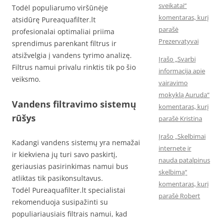
sveikatai“
Todėl populiarumo viršūnėje
komentaras, kurį
atsidūrę Pureaquafilter.lt
parašė
profesionalai optimaliai priima
Prezervatyvai
sprendimus parenkant filtrus ir
atsižvelgia į vandens tyrimo analizę.
Įrašo „Svarbi
Filtrus namui privalu rinktis tik po šio
informacija apie
veiksmo.
vairavimo
mokyklą Auruda“
Vandens filtravimo sistemų
komentaras, kurį
rūšys
parašė Kristina
Įrašo „Skelbimai
Kadangi vandens sistemų yra nemažai
internete ir
ir kiekviena jų turi savo paskirtį,
nauda patalpinus
geriausias pasirinkimas namui bus
skelbimą“
atliktas tik pasikonsultavus.
komentaras, kurį
Todėl Pureaquafilter.lt specialistai
parašė Robert
rekomenduoja susipažinti su
populiariausiais filtrais namui, kad