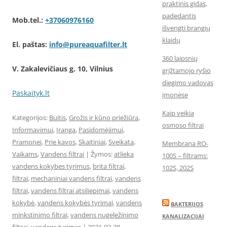
praktinis gidas,
padedantis
Mob.tel.:
+37060976160
išvengti brangių
klaidų
El. paštas:
info@pureaquafilter.lt
360 laipsnių
V. Zakalevičiaus g. 10, Vilnius
grįžtamojo ryšio
diegimo vadovas
Paskaityk.lt
įmonėse
Kaip veikia
Kategorijos:
Buitis
,
Grožis ir kūno priežiūra
,
osmoso filtrai
Informavimui
,
Įranga
,
Pasidomėjimui
,
Pramonei
,
Prie kavos
,
Skaitiniai
,
Sveikata
,
Membrana RO-
Vaikams
,
Vandens filtrai
| Žymos:
atlieka
100S – filtrams:
vandens kokybes tyrimus
,
brita filtrai
,
102S, 202S
filtrai
,
mechaniniai vandens filtrai
,
vandens
filtrai
,
vandens filtrai atsiliepimai
,
vandens
kokybė
,
vandens kokybės tyrimai
,
vandens
BAKTERIJOS
minkstinimo filtrai
,
vandens nugeležinimo
KANALIZACIJAI
filtrai
,
vandens tyrimas
|
2021-03-28