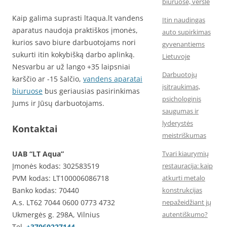
biuruose, versle
Kaip galima suprasti ltaqua.lt vandens
Itin naudingas
aparatus naudoja praktiškos įmonės,
auto supirkimas
kurios savo biure darbuotojams nori
gyvenantiems
sukurti itin kokybišką darbo aplinką.
Lietuvoje
Nesvarbu ar už lango +35 laipsniai
Darbuotojų
karščio ar -15 šalčio,
vandens aparatai
įsitraukimas,
biuruose
bus geriausias pasirinkimas
psichologinis
Jums ir Jūsų darbuotojams.
saugumas ir
lyderystės
Kontaktai
meistriškumas
Tvari kiaurymių
UAB “LT Aqua”
restauracija: kaip
Įmonės kodas: 302583519
atkurti metalo
PVM kodas: LT100006086718
konstrukcijas
Banko kodas: 70440
nepažeidžiant jų
A.s. LT62 7044 0600 0773 4732
autentiškumo?
Ukmergės g. 298A, Vilnius
Tel.
+37060227144