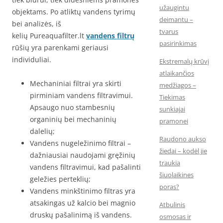
užaugintu
objektams. Po atliktų vandens tyrimų
deimantu –
bei analizės, iš
tvarus
kelių Pureaquafilter.lt
vandens filtrų
pasirinkimas
rūšių yra parenkami geriausi
individuliai.
Ekstremalų krūvį
atlaikančios
Mechaniniai filtrai yra skirti
medžiagos –
pirminiam vandens filtravimui.
Tiekimas
Apsaugo nuo stambesnių
sunkiajai
organinių bei mechaninių
pramonei
dalelių;
Raudono aukso
Vandens nugeležinimo filtrai –
žiedai – kodėl jie
dažniausiai naudojami gręžinių
traukia
vandens filtravimui, kad pašalinti
šiuolaikines
geležies perteklių;
poras?
Vandens minkštinimo filtras yra
atsakingas už kalcio bei magnio
Atbulinis
druskų pašalinimą iš vandens.
osmosas ir