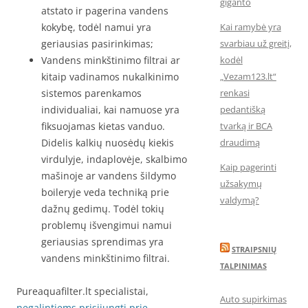
giganto
atstato ir pagerina vandens
kokybę, todėl namui yra
Kai ramybė yra
geriausias pasirinkimas;
svarbiau už greitį,
Vandens minkštinimo filtrai ar
kodėl
kitaip vadinamos nukalkinimo
„Vezam123.lt“
sistemos parenkamos
renkasi
individualiai, kai namuose yra
pedantišką
fiksuojamas kietas vanduo.
tvarką ir BCA
Didelis kalkių nuosėdų kiekis
draudimą
virdulyje, indaplovėje, skalbimo
Kaip pagerinti
mašinoje ar vandens šildymo
užsakymų
boileryje veda techniką prie
valdymą?
dažnų gedimų. Todėl tokių
problemų išvengimui namui
geriausias sprendimas yra
STRAIPSNIŲ
vandens minkštinimo filtrai.
TALPINIMAS
Pureaquafilter.lt specialistai,
Auto supirkimas
negalintiems prisijungti prie