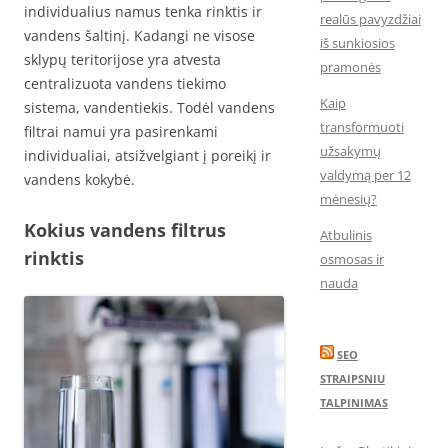
individualius namus tenka rinktis ir
realūs pavyzdžiai
vandens šaltinį. Kadangi ne visose
iš sunkiosios
sklypų teritorijose yra atvesta
pramonės
centralizuota vandens tiekimo
Kaip
sistema, vandentiekis. Todėl vandens
transformuoti
filtrai namui yra pasirenkami
užsakymų
individualiai, atsižvelgiant į poreikį ir
valdymą per 12
vandens kokybė.
mėnesių?
Kokius vandens filtrus
Atbulinis
rinktis
osmosas ir
nauda
SEO
STRAIPSNIU
TALPINIMAS