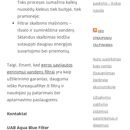
Toks procesas sumažina kalkių
paskirtis – Kokia
nuosėdų kiekius tiek buityje, tiek
nauda
pramonėje;
Filtrai skalbimo mašinoms –
išvalo ir suminkština vandenį.
SEO
Sklandus skalbimas leidžia
STRAIPSNIU
sutaupyti daugiau energijos
TALPINIMAS
suvartojimo bei priemonių.
Auto supirkimas
Taigi, žinant, kad
geros savijautos
kaip vertės
gerinimui vandens filtrai
yra kaip
išsaugojimas
užtikrinimo garantas, dauguma
žiedinėje
ieško Pureaquafilter.lt filtrų ir
ekonomikoje
naudojasi jų patarimais bei
Užsakymų
aptarnavimo paslaugomis.
valdymo
sistemos
Kontaktai
pasirinkimas ir
diegimas:
UAB Aqua Blue Filter