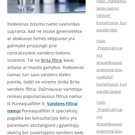
Įrašo „Plastikinių
langų kainos
Vilniuje“
komentaras, kurį
Kiekvienas būsimo namo savininkas
parašė Algis
supranta, kad ne visose gyvenvietėse
ar atokiuose žemės sklypuose yra
Įrašo
galimybė prisijungti prie
„Prezervatyvai
centralizuotos vandens tiekimo
yra
sistemos. Tai ne
Brita filtrai
kavai,
draugiškiausia
arbatai ar maisto gamybai. Kiekvienas
priemonė Jūsų
namas turi savo vandens kiekio
sveikatai“
poreikį, todėl ne visiems įtinka Brita
komentaras, kurį
vandens filtrai. Dažniausiai vartotojai
parašė Sargiai
renkasi populiariausius filtrus namui
Įrašo
iš Pureaquafilter.lt.
Vandens filtrai
„Prezervatyvai
namui
Pureaquafilter.lt specialistų
yra
pagalba bei konsultacijos keliu yra
draugiškiausia
parenkami atsižvelgiant į gyventojų
priemonė Jūsų
skaičių bei suvartojamo vandens kiekį.