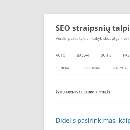
Pereiti
prie
turinio
SEO straipsnių talp
Verslui paskaityk.lt – kokybiškos atgalinės
AUTO
BALDAI
BUITIS
PAS
PADANGOS
ĮRANGA
GENERAL
SKELBIMAI
STATYBA
ŠVAROS PREKĖS
ŽYMŲ ARCHYVAI:
LAUKO PLYTELĖS
Didelis pasirinkimas, kaip