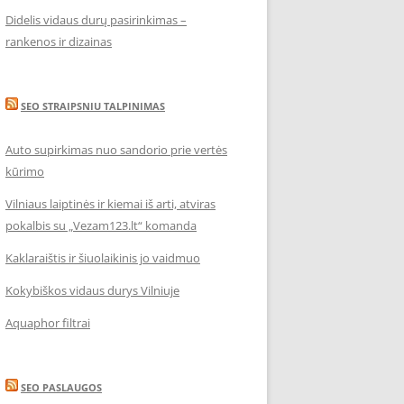
Didelis vidaus durų pasirinkimas –
rankenos ir dizainas
SEO STRAIPSNIU TALPINIMAS
Auto supirkimas nuo sandorio prie vertės
kūrimo
Vilniaus laiptinės ir kiemai iš arti, atviras
pokalbis su „Vezam123.lt“ komanda
Kaklaraištis ir šiuolaikinis jo vaidmuo
Kokybiškos vidaus durys Vilniuje
Aquaphor filtrai
SEO PASLAUGOS