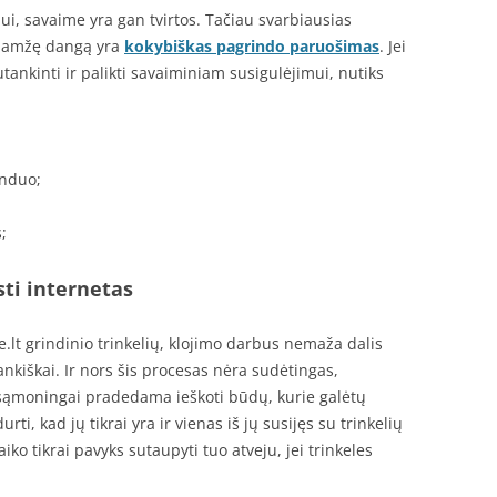
niui, savaime yra gan tvirtos. Tačiau svarbiausias
lgaamžę dangą yra
kokybiškas pagrindo paruošimas
. Jei
ankinti ir palikti savaiminiam susigulėjimui, nutiks
anduo;
;
sti internetas
e.lt grindinio trinkelių, klojimo darbus nemaža dalis
nkiškai. Ir nors šis procesas nėra sudėtingas,
esąmoningai pradedama ieškoti būdų, kurie galėtų
rti, kad jų tikrai yra ir vienas iš jų susijęs su trinkelių
iko tikrai pavyks sutaupyti tuo atveju, jei trinkeles