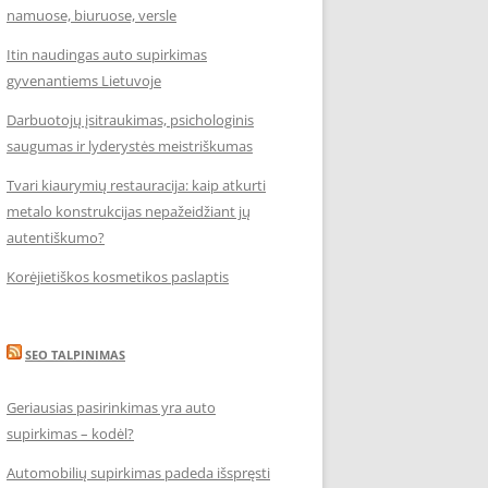
namuose, biuruose, versle
Itin naudingas auto supirkimas
gyvenantiems Lietuvoje
Darbuotojų įsitraukimas, psichologinis
saugumas ir lyderystės meistriškumas
Tvari kiaurymių restauracija: kaip atkurti
metalo konstrukcijas nepažeidžiant jų
autentiškumo?
Korėjietiškos kosmetikos paslaptis
SEO TALPINIMAS
Geriausias pasirinkimas yra auto
supirkimas – kodėl?
Automobilių supirkimas padeda išspręsti