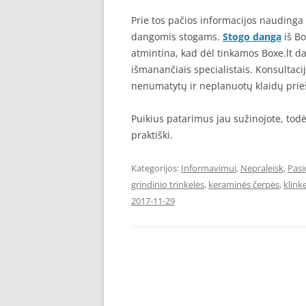
Prie tos pačios informacijos naudinga
dangomis stogams.
Stogo danga
iš Bo
atmintina, kad dėl tinkamos Boxe.lt 
išmanančiais specialistais. Konsultaci
nenumatytų ir neplanuotų klaidų prieš
Puikius patarimus jau sužinojote, todėl 
praktiški.
Kategorijos:
Informavimui
,
Nepraleisk
,
Pas
grindinio trinkelės
,
keraminės čerpės
,
klink
2017-11-29