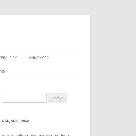
EPRALEISK
ANNONSER
AMS
Ieškoti:
NAUJAUSI ĮRAŠAI
Automobilių supirkimas ir sprendimų