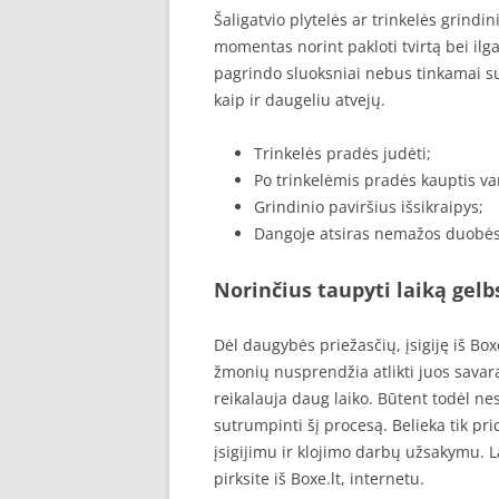
Šaligatvio plytelės ar trinkelės grindi
momentas norint pakloti tvirtą bei i
pagrindo sluoksniai nebus tinkamai sut
kaip ir daugeliu atvejų.
Trinkelės pradės judėti;
Po trinkelėmis pradės kauptis v
Grindinio paviršius išsikraipys;
Dangoje atsiras nemažos duobės
Norinčius taupyti laiką gelb
Dėl daugybės priežasčių, įsigiję iš Box
žmonių nusprendžia atlikti juos savara
reikalauja daug laiko. Būtent todėl n
sutrumpinti šį procesą. Belieka tik pridu
įsigijimu ir klojimo darbų užsakymu. La
pirksite iš Boxe.lt, internetu.