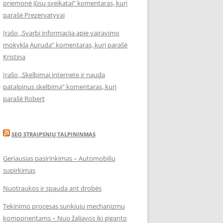
priemonė Jūsų sveikatai“ komentaras, kurį
parašė Prezervatyvai
Įrašo „Svarbi informacija apie vairavimo
mokyklą Auruda“ komentaras, kurį parašė
Kristina
Įrašo „Skelbimai internete ir nauda
patalpinus skelbimą“ komentaras, kurį
parašė Robert
SEO STRAIPSNIŲ TALPININMAS
Geriausias pasirinkimas – Automobilių
supirkimas
Nuotraukos ir spauda ant drobės
Tekinimo procesas sunkiųjų mechanizmų
komponentams – Nuo žaliavos iki giganto