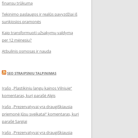
finansų trūkumą
Tekinimo paslaugos ir realūs pavyzdžiai iš
sunkiosios pramonės
Kaip transformuoti užsakymų valdymą
per 12 mėnesių?
Atbulinis osmosas ir nauda
SEO STRAIPSNIU TALPINIMAS
Įrašo „Plastikinių langų kainos Vilniuje“
komentaras, kurį parašė Algis
Įrašo „Prezervatyvai yra draugiškiausia
priemonė Jūsų sveikatai“ komentaras, kurį
parašė Sargiai
Įrašo „Prezervatyvai yra draugiškiausia