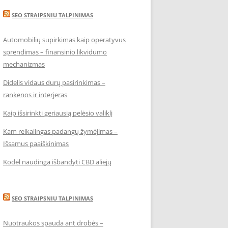
SEO STRAIPSNIU TALPINIMAS
Automobilių supirkimas kaip operatyvus
sprendimas – finansinio likvidumo
mechanizmas
Didelis vidaus durų pasirinkimas –
rankenos ir interjeras
Kaip išsirinkti geriausią pelėsio valiklį
Kam reikalingas padangų žymėjimas –
Išsamus paaiškinimas
Kodėl naudinga išbandyti CBD aliejų
SEO STRAIPSNIU TALPINIMAS
Nuotraukos spauda ant drobės –