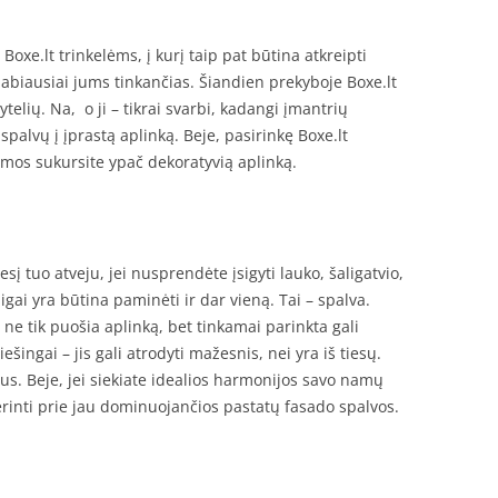
oxe.lt trinkelėms, į kurį taip pat būtina atkreipti
i labiausiai jums tinkančias. Šiandien prekyboje Boxe.lt
telių. Na, o ji – tikrai svarbi, kadangi įmantrių
spalvų į įprastą aplinką. Beje, pasirinkę Boxe.lt
mos sukursite ypač dekoratyvią aplinką.
sį tuo atveju, jei nusprendėte įsigyti lauko, šaligatvio,
aigai yra būtina paminėti ir dar vieną. Tai – spalva.
 ne tik puošia aplinką, bet tinkamai parinkta gali
šingai – jis gali atrodyti mažesnis, nei yra iš tiesų.
tus. Beje, jei siekiate idealios harmonijos savo namų
derinti prie jau dominuojančios pastatų fasado spalvos.