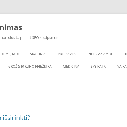
inimas
 nuorodos talpinant SEO straipsnius
IDOMĖJIMUI
SKAITINIAI
PRIE KAVOS
INFORMAVIMUI
N
VANDENS FILTRAI
GROŽIS IR KŪNO PRIEŽIŪRA
MEDICINA
SVEIKATA
VAIK
 išsirinkti?