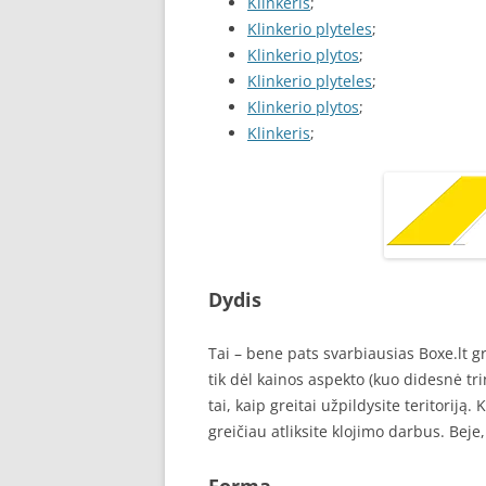
Klinkeris
;
Klinkerio plyteles
;
Klinkerio plytos
;
Klinkerio plyteles
;
Klinkerio plytos
;
Klinkeris
;
Dydis
Tai – bene pats svarbiausias Boxe.lt gr
tik dėl kainos aspekto (kuo didesnė tri
tai, kaip greitai užpildysite teritoriją.
greičiau atliksite klojimo darbus. Bej