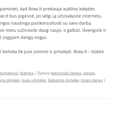
 paminėti, kad Boxe.lt prekiauja aukštos kokybės
xe.lt bus pigesnė, jei vėlgi ją užsisakysite internetu.
dangos naudinga pasikonsultuoti su savo darbą
jos metu sužinosite daug naujo, o galbūt, išvengsite ir
 įsigyjant dangą stogui.
belieka tik juos įsiminti ir pritaikyti. Boxe.lt – būkite
idomėjimui
,
Statyba
| Žymos:
betoninės čerpės
,
cerpes
,
erio plytelės
,
lauko plytelės
,
šaligatvio plytelės
,
stogo danga
|