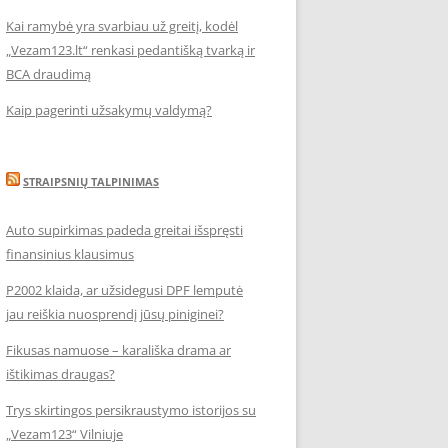
Kai ramybė yra svarbiau už greitį, kodėl
„Vezam123.lt“ renkasi pedantišką tvarką ir
BCA draudimą
Kaip pagerinti užsakymų valdymą?
STRAIPSNIŲ TALPINIMAS
Auto supirkimas padeda greitai išspręsti
finansinius klausimus
P2002 klaida, ar užsidegusi DPF lemputė
jau reiškia nuosprendį jūsų piniginei?
Fikusas namuose – karališka drama ar
ištikimas draugas?
Trys skirtingos persikraustymo istorijos su
„Vezam123“ Vilniuje