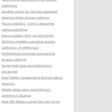
priėmimas
Sandėlio ateitis jau čia: kaip pažangios
sistemos keičia atsargų valdymą
Fikusų priežiūra – rūšys ir ekspertės
Laimos patarimai
Kavos pupelių rūšys, ką verta žinoti
Dirbtiniu intelektu paremtas atsargų
valdymas – Ar efektyvus?
Pasitikėjimas istoriniais duomenimis
atsargų valdyme
Asmenybės testų įgyvendinimas ir
privalumai
Kaip Pilaitės naujakuriams išvengti galvos
skausmo
Didelis vidaus durų pasirinkimas –
rankenos ir dizainas
Apie CBD aliejaus naudą žino dar ne visi