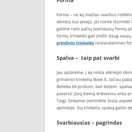
Forma
Forma – ne ką mažiau svarbus rodiklis B
dėmesį tuo atveju, jei norite išsirinkt
galime rasti pačių įvairiausių formų ply
formų trinkelės gali įnešti daug naujų 
grindinio trinkelės
nestandartinės for
Spalva – taip pat svarbi
Jau aptarėme, į ką reikia atkreipti dėme
grindinio trinkelių Boxe.lt, tačiau pab
Belieka tik pridurti, kad būtent spalva
paversti jūsų kiemą erdvesniu arba prie
Taigi, tinkamai įvertinkite šiuos aspek
aplinkoje, šių trinkelių spalvą galite 
Svarbiausias – pagrindas