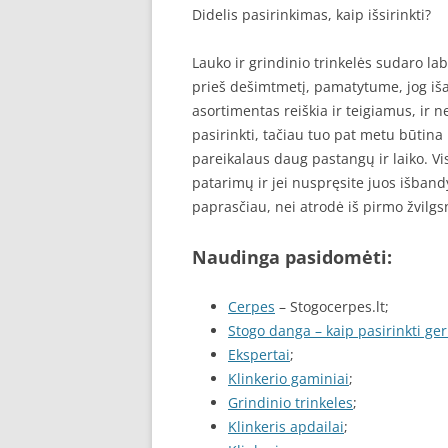
Didelis pasirinkimas, kaip išsirinkti?
Lauko ir grindinio trinkelės sudaro lab
prieš dešimtmetį, pamatytume, jog išaug
asortimentas reiškia ir teigiamus, ir ne
pasirinkti, tačiau tuo pat metu būtina
pareikalaus daug pastangų ir laiko. Vi
patarimų ir jei nuspręsite juos išbandyt
paprasčiau, nei atrodė iš pirmo žvilgs
Naudinga pasidomėti:
Cerpes
– Stogocerpes.lt;
Stogo danga – kaip pasirinkti ger
Ekspertai
;
Klinkerio gaminiai
;
Grindinio trinkeles
;
Klinkeris apdailai
;