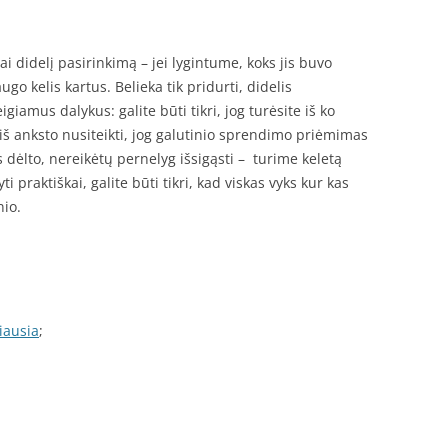
ai didelį pasirinkimą – jei lygintume, koks jis buvo
o kelis kartus. Belieka tik pridurti, didelis
igiamus dalykus: galite būti tikri, jog turėsite iš ko
 iš anksto nusiteikti, jog galutinio sprendimo priėmimas
s dėlto, nereikėtų pernelyg išsigąsti – turime keletą
i praktiškai, galite būti tikri, kad viskas vyks kur kas
nio.
iausia
;