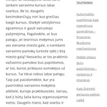
TALPINIMAS
lankant vairavimo kursus labai
svarbus. Be to, daugelis
Automobilių
besimokančiųjų nori kuo greičiau
supirkimas kaip
baigti kursus, išlaikyti valstybinius
operatyvus
egzaminus ir gauti vairuotojo
sprendimas –
pažymėjimą. Pagalvokite, ar bus
finansinio
patogu, jei teorinius mokymus jums
likvidumo
ves viename miesto gale, o norėdami
mechanizmas
vairavimo pamokų turėsite vykti į kitą
miesto galą? Nesvarbu ar tos praktinio
Didelis vidaus
važiavimo pamokos bus papildomos,
durų
ar tos, kurios priklauso sumokėjus už
pasirinkimas –
kursus. Tai tikrai nebus labai patogu.
rankenos ir
Taip pat pasidomėkite, kur yra
interjeras
pasirinktos vairavimo mokyklos
Kaip išsirinkti
aikštelė, kurioje praktikuositės. Geriau,
geriausią pelėsio
kad ji būtų šalia kursų organizuojamos
valiklį
vietos. Daugelis mano, kad svarbu ir