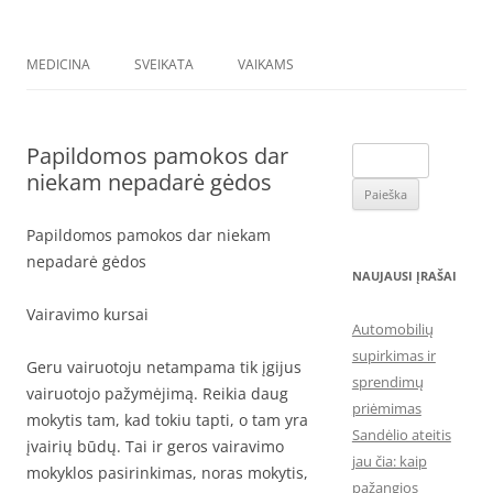
MEDICINA
SVEIKATA
VAIKAMS
Papildomos pamokos dar
Ieškoti:
niekam nepadarė gėdos
Papildomos pamokos dar niekam
nepadarė gėdos
NAUJAUSI ĮRAŠAI
Vairavimo kursai
Automobilių
supirkimas ir
Geru vairuotoju netampama tik įgijus
sprendimų
vairuotojo pažymėjimą. Reikia daug
priėmimas
mokytis tam, kad tokiu tapti, o tam yra
Sandėlio ateitis
įvairių būdų. Tai ir geros vairavimo
jau čia: kaip
mokyklos pasirinkimas, noras mokytis,
pažangios