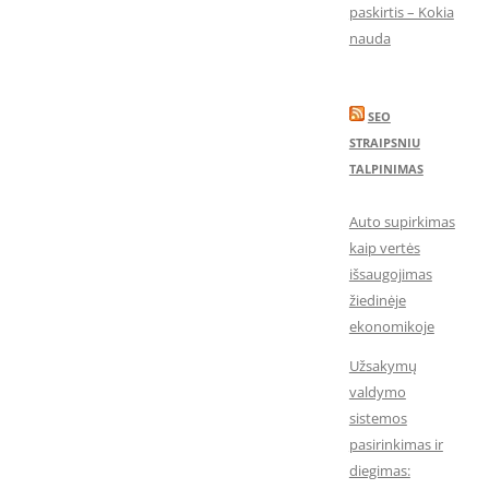
paskirtis – Kokia
nauda
SEO
STRAIPSNIU
TALPINIMAS
Auto supirkimas
kaip vertės
išsaugojimas
žiedinėje
ekonomikoje
Užsakymų
valdymo
sistemos
pasirinkimas ir
diegimas: