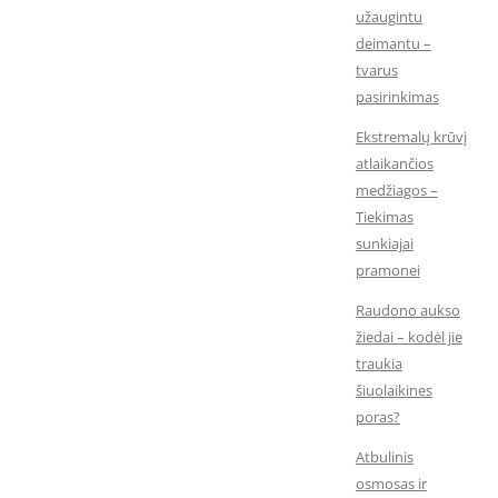
užaugintu
deimantu –
tvarus
pasirinkimas
Ekstremalų krūvį
atlaikančios
medžiagos –
Tiekimas
sunkiajai
pramonei
Raudono aukso
žiedai – kodėl jie
traukia
šiuolaikines
poras?
Atbulinis
osmosas ir