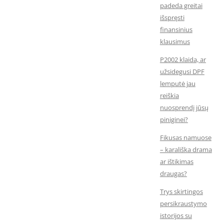
padeda greitai
išspręsti
finansinius
klausimus
P2002 klaida, ar
užsidegusi DPF
lemputė jau
reiškia
nuosprendį jūsų
piniginei?
Fikusas namuose
– karališka drama
ar ištikimas
draugas?
Trys skirtingos
persikraustymo
istorijos su