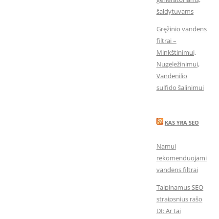
šaldytuvams
Gręžinio vandens
filtrai –
Minkštinimui,
Nugeležinimui,
Vandenilio
sulfido šalinimui
KAS YRA SEO
Namui
rekomenduojami
vandens filtrai
Talpinamus SEO
straipsnius rašo
DI: Ar tai