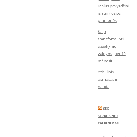
realūs pavyzdžiai
iš sunkiosios
pramonės
Kaip
transformuoti
užsakymų
valdymą per 12
mėnesių?
Atbulinis
osmosas ir
nauda
SEO
STRAIPSNIU
TALPINIMAS