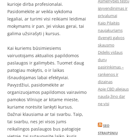
Asmenybės testų
kurioje dirba profesionalai.
įgyvendinimas ir
Pasidomėkite ar veikla vykdoma
privalumai
legaliai, ar turimi visi reikiami leidimai
Kaip Pilaitės
mokymams ir pan. Jei viskas gerai, tai
naujakuriams
galima užsirašyti į kursus.
išvengti galvos
skausmo
Kai kuriems būsimiesiems
Didelis vidaus
vairuotojams aktualios papildomos
durų
paslaugos ir galimybės. Tuomet daug
pasirinkimas –
patogiau mokytis, o ir laikas
rankenos ir
išnaudojamas labai efektyviai.
dizainas
Pavyzdžiui, pasidomėkite ar
Apie CBD aliejaus
organizuojamos papildomos vairavimo
naudą žino dar
pamokos Vilniuje ar kitame mieste,
ne visi
kuriame norėsite lankyti kursus.
Dažnai klausiama ar tai svarbu. Taip,
tai svarbu, nes jei visos jums
SEO
reikalingos paslaugos bus patogioje
STRAIPSNIU
vietoje, tai sutaupysite laiko, kuris