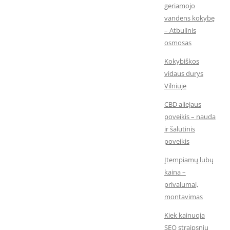
geriamojo
vandens kokybę
– Atbulinis
osmosas
Kokybiškos
vidaus durys
Vilniuje
CBD aliejaus
poveikis – nauda
ir šalutinis
poveikis
Įtempiamų lubų
kaina –
privalumai,
montavimas
Kiek kainuoja
SEO straipsnių