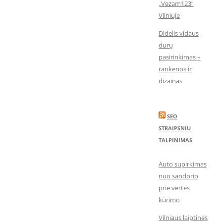
„Vezam123“
Vilniuje
Didelis vidaus
durų
pasirinkimas –
rankenos ir
dizainas
SEO
STRAIPSNIU
TALPINIMAS
Auto supirkimas
nuo sandorio
prie vertės
kūrimo
Vilniaus laiptinės