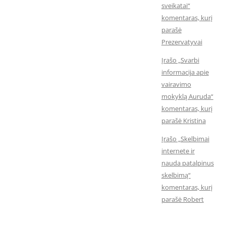
sveikatai“
komentaras, kurį
parašė
Prezervatyvai
Įrašo „Svarbi
informacija apie
vairavimo
mokyklą Auruda“
komentaras, kurį
parašė Kristina
Įrašo „Skelbimai
internete ir
nauda patalpinus
skelbimą“
komentaras, kurį
parašė Robert