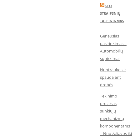
SEO
STRAIPSNIŲ
TALPININMAS
Geriausias
pasirinkimas –
Automobilių
supirkimas
Nuotraukos ir
spauda ant
drobės
Tekinimo
procesas
sunkiųjų
mechanizmų
komponentams
– Nuo žaliavos iki