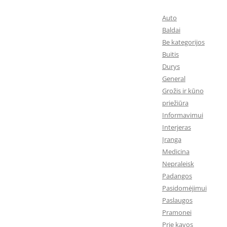
Auto
Baldai
Be kategorijos
Buitis
Durys
General
Grožis ir kūno
priežiūra
Informavimui
Interjeras
Įranga
Medicina
Nepraleisk
Padangos
Pasidomėjimui
Paslaugos
Pramonei
Prie kavos