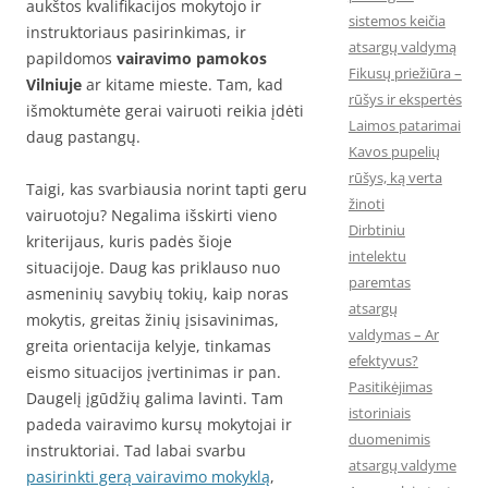
aukštos kvalifikacijos mokytojo ir
sistemos keičia
instruktoriaus pasirinkimas, ir
atsargų valdymą
papildomos
vairavimo pamokos
Fikusų priežiūra –
Vilniuje
ar kitame mieste. Tam, kad
rūšys ir ekspertės
išmoktumėte gerai vairuoti reikia įdėti
Laimos patarimai
daug pastangų.
Kavos pupelių
rūšys, ką verta
Taigi, kas svarbiausia norint tapti geru
žinoti
vairuotoju? Negalima išskirti vieno
Dirbtiniu
kriterijaus, kuris padės šioje
intelektu
situacijoje. Daug kas priklauso nuo
paremtas
asmeninių savybių tokių, kaip noras
atsargų
mokytis, greitas žinių įsisavinimas,
valdymas – Ar
greita orientacija kelyje, tinkamas
efektyvus?
eismo situacijos įvertinimas ir pan.
Pasitikėjimas
Daugelį įgūdžių galima lavinti. Tam
istoriniais
padeda vairavimo kursų mokytojai ir
duomenimis
instruktoriai. Tad labai svarbu
atsargų valdyme
pasirinkti gerą vairavimo mokyklą
,