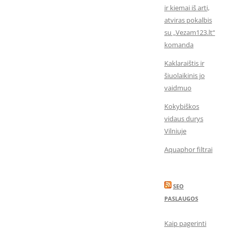
ir kiemai iš arti,
atviras pokalbis
su „Vezam123.lt“
komanda
Kaklaraištis ir
šiuolaikinis jo
vaidmuo
Kokybiškos
vidaus durys
Vilniuje
Aquaphor filtrai
SEO
PASLAUGOS
Kaip pagerinti