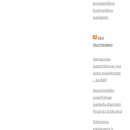
Korėjietiškos
kosmetikos
paslaptis
SEO
TALPINIMAS
Geriausias
pasirinkimas yra
auto supirkimas
– kodėl?
Automobilių
supirkimas
padeda išspręsti
finansų trūkumą
Tekinimo
paslaugos ir