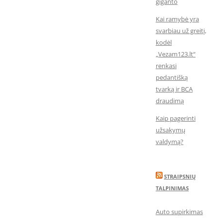
giganto
Kai ramybė yra
svarbiau už greitį,
kodėl
„Vezam123.lt“
renkasi
pedantišką
tvarką ir BCA
draudimą
Kaip pagerinti
užsakymų
valdymą?
STRAIPSNIŲ
TALPINIMAS
Auto supirkimas