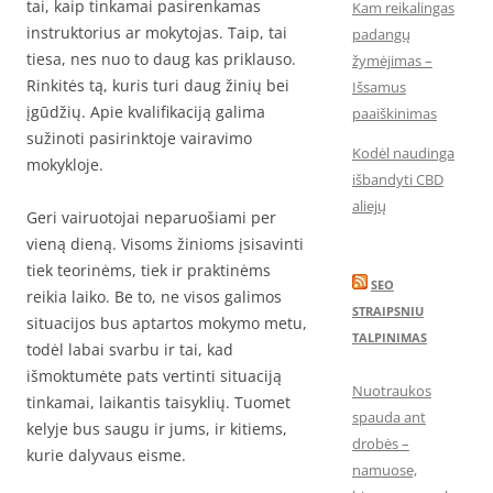
tai, kaip tinkamai pasirenkamas
Kam reikalingas
instruktorius ar mokytojas. Taip, tai
padangų
tiesa, nes nuo to daug kas priklauso.
žymėjimas –
Rinkitės tą, kuris turi daug žinių bei
Išsamus
įgūdžių. Apie kvalifikaciją galima
paaiškinimas
sužinoti pasirinktoje vairavimo
Kodėl naudinga
mokykloje.
išbandyti CBD
aliejų
Geri vairuotojai neparuošiami per
vieną dieną. Visoms žinioms įsisavinti
tiek teorinėms, tiek ir praktinėms
SEO
reikia laiko. Be to, ne visos galimos
STRAIPSNIU
situacijos bus aptartos mokymo metu,
TALPINIMAS
todėl labai svarbu ir tai, kad
išmoktumėte pats vertinti situaciją
Nuotraukos
tinkamai, laikantis taisyklių. Tuomet
spauda ant
kelyje bus saugu ir jums, ir kitiems,
drobės –
kurie dalyvaus eisme.
namuose,