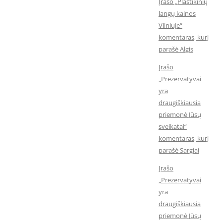
Įrašo „Plastikinių
langų kainos
Vilniuje“
komentaras, kurį
parašė Algis
Įrašo
„Prezervatyvai
yra
draugiškiausia
priemonė Jūsų
sveikatai“
komentaras, kurį
parašė Sargiai
Įrašo
„Prezervatyvai
yra
draugiškiausia
priemonė Jūsų