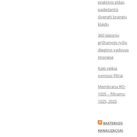
praktinis gidas,
padedantis
išvengti brangių
klaidų
360 laipsnių
grįžtamojo ryšio
diegimo vadovas
įmonėse
Kaip veikia
osmoso filtrai
Membrana RO-
100S – filtrams:
102S, 202S
BAKTERIJOS
KANALIZACIJAI