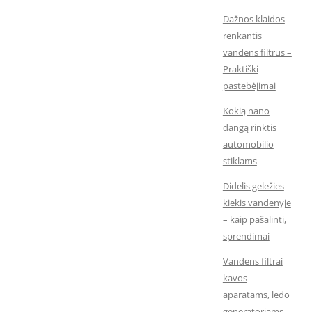
Dažnos klaidos
renkantis
vandens filtrus –
Praktiški
pastebėjimai
Kokią nano
dangą rinktis
automobilio
stiklams
Didelis geležies
kiekis vandenyje
– kaip pašalinti,
sprendimai
Vandens filtrai
kavos
aparatams, ledo
generatoriams,