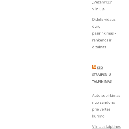
„Vezam123“
Vilniuje
Didelis vidaus
durų
pasirinkimas –
rankenos ir
dizainas
SEO
STRAIPSNIU
TALPINIMAS
Auto supirkimas
nuo sandorio
prie vertės
kūrimo
Vilniaus laiptinės