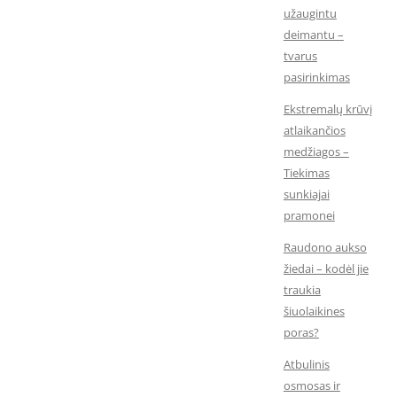
užaugintu
deimantu –
tvarus
pasirinkimas
Ekstremalų krūvį
atlaikančios
medžiagos –
Tiekimas
sunkiajai
pramonei
Raudono aukso
žiedai – kodėl jie
traukia
šiuolaikines
poras?
Atbulinis
osmosas ir