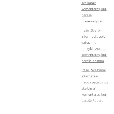
sveikatai“
komentaras, kurį
parašė
Prezervatyvai
Įrašo „Svarbi
informacija apie
vairavimo
mokyklą Auruda“
komentaras, kurį
parašė Kristina
Įrašo „Skelbimai
internete ir
nauda patalpinus
skelbimą“
komentaras, kurį
parašė Robert