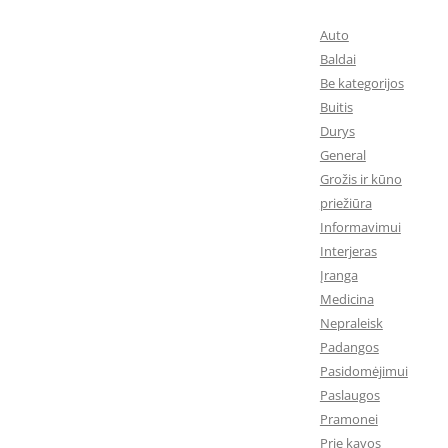
Auto
Baldai
Be kategorijos
Buitis
Durys
General
Grožis ir kūno
priežiūra
Informavimui
Interjeras
Įranga
Medicina
Nepraleisk
Padangos
Pasidomėjimui
Paslaugos
Pramonei
Prie kavos