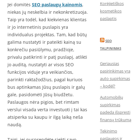
Korėjietiškos
Jei domitės
SEO paslaugų kainomis
,
kosmetikos
niekas jų neskelbia ir nekonkretizuoja.
paslaptis
Taip yra todėl, kad kiekvienas klientas
ir jo internetinis puslapis yra
individualus projektas. Tam, kad būtų
SEO
galima nustatyti ir pateikti kainą su
TALPINIMAS
konkrečiu pasiūlymu, pradžioje,
privalu patikrinti ir patį puslapį, atlikti
Geriausias
jo auditą, nustatyti ar visos SEO
pasirinkimas yra
funkcijos viduje yra veikiančios,
auto supirkimas
parinkti raktažodžius, pagal kuriuos
– kodėl?
bus aptinkamas Jūsų puslapis ir galų
gale, pasidomėti Jūsų biudžetu.
Automobilių
Paslaugos nėra pigios, bet rimtam
supirkimas
verslui visada verta investuoti į tai kas
padeda išspręsti
atsiperka su kaupu ir ilgą laiką neša
finansų trūkumą
naudą.
Tekinimo
paslaugos ir
Taigi, jei nusprendėte siekti savo