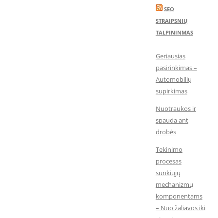
SEO
STRAIPSNIŲ
TALPININMAS
Geriausias
pasirinkimas –
Automobilių
supirkimas
Nuotraukos ir
spauda ant
drobės
Tekinimo
procesas
sunkiųjų
mechanizmų
komponentams
– Nuo žaliavos iki