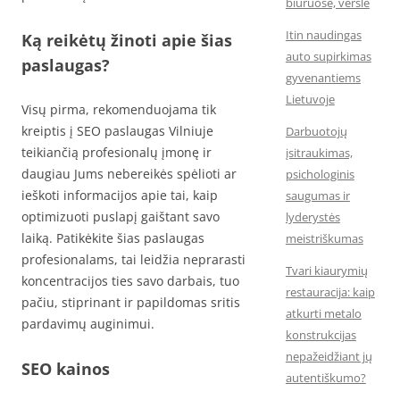
biuruose, versle
Itin naudingas
Ką reikėtų žinoti apie šias
auto supirkimas
paslaugas?
gyvenantiems
Lietuvoje
Visų pirma, rekomenduojama tik
kreiptis į SEO paslaugas Vilniuje
Darbuotojų
teikiančią profesionalų įmonę ir
įsitraukimas,
daugiau Jums nebereikės spėlioti ar
psichologinis
ieškoti informacijos apie tai, kaip
saugumas ir
optimizuoti puslapį gaištant savo
lyderystės
laiką. Patikėkite šias paslaugas
meistriškumas
profesionalams, tai leidžia neprarasti
Tvari kiaurymių
koncentracijos ties savo darbais, tuo
restauracija: kaip
pačiu, stiprinant ir papildomas sritis
atkurti metalo
pardavimų auginimui.
konstrukcijas
nepažeidžiant jų
SEO kainos
autentiškumo?