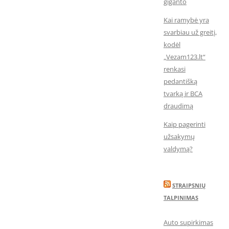
giganto
Kai ramybė yra
svarbiau už greitį,
kodėl
„Vezam123.lt“
renkasi
pedantišką
tvarką ir BCA
draudimą
Kaip pagerinti
užsakymų
valdymą?
STRAIPSNIŲ
TALPINIMAS
Auto supirkimas