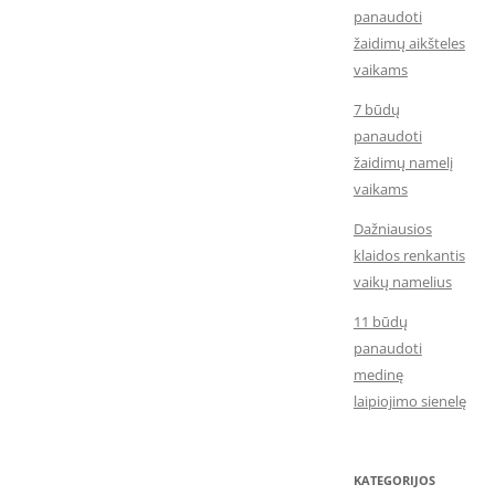
panaudoti
žaidimų aikšteles
vaikams
7 būdų
panaudoti
žaidimų namelį
vaikams
Dažniausios
klaidos renkantis
vaikų namelius
11 būdų
panaudoti
medinę
laipiojimo sienelę
KATEGORIJOS