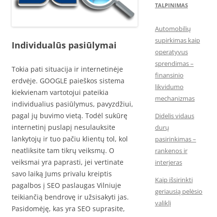
TALPINIMAS
Automobilių
supirkimas kaip
Individualūs pasiūlymai
operatyvus
sprendimas –
Tokia pati situacija ir internetinėje
finansinio
erdvėje. GOOGLE paieškos sistema
likvidumo
kiekvienam vartotojui pateikia
mechanizmas
individualius pasiūlymus, pavyzdžiui,
pagal jų buvimo vietą. Todėl sukūrę
Didelis vidaus
internetinį puslapį nesulauksite
durų
lankytojų ir tuo pačiu klientų tol, kol
pasirinkimas –
neatliksite tam tikrų veiksmų. O
rankenos ir
veiksmai yra paprasti, jei vertinate
interjeras
savo laiką Jums privalu kreiptis
Kaip išsirinkti
pagalbos į SEO paslaugas Vilniuje
geriausią pelėsio
teikiančią bendrovę ir užsisakyti jas.
valiklį
Pasidomėję, kas yra SEO suprasite,