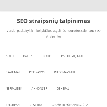
Pereiti
prie
SEO straipsnių talpinimas
turinio
Verslui paskaityk.lt – kokybiškos atgalinės nuorodos talpinant SEO
straipsnius
AUTO
BALDAI
BUITIS
PASIDOMĖJIMUI
PADANGOS
ĮRANGA
SKAITINIAI
PRIE KAVOS
INFORMAVIMUI
VANDENS F
ŠVAROS PREKĖS
NEPRALEISK
ANNONSER
GENERAL
SKELBIMAI
STATYBA
GROŽIS IR KŪNO PRIEŽIŪRA