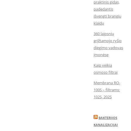
praktinis gidas,
padedantis
išvengti brangių
klaidų
360 laipsnių
grįžtamojo ryšio
diegimo vadovas
įmonėse
Kaip veikia
osmoso filtrai
Membrana RO-
100S – filtrams:
102S, 202S
BAKTERIJOS
KANALIZACIJAI