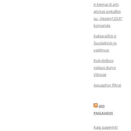
ir kiemai iš arti,
atviras pokalbis
su „Vezam123.lt“
komanda
Kaklaraištis ir
šiuolaikinis jo
vaidmuo
Kokybiškos
vidaus durys
Vilniuje
Aquaphor filtrai
SEO
PASLAUGOS
Kaip pagerinti