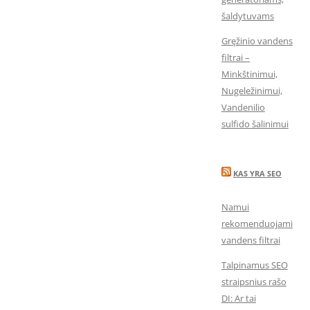
šaldytuvams
Gręžinio vandens
filtrai –
Minkštinimui,
Nugeležinimui,
Vandenilio
sulfido šalinimui
KAS YRA SEO
Namui
rekomenduojami
vandens filtrai
Talpinamus SEO
straipsnius rašo
DI: Ar tai