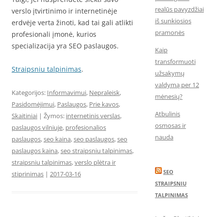
realūs pavyzdžiai
verslo įtvirtinimo ir internetinėje
iš sunkiosios
erdvėje verta žinoti, kad tai gali atlikti
pramonės
profesionali įmonė, kurios
specializacija yra SEO paslaugos.
Kaip
transformuoti
Straipsniu talpinimas
.
užsakymų
valdymą per 12
Kategorijos:
Informavimui
,
Nepraleisk
,
mėnesių?
Pasidomėjimui
,
Paslaugos
,
Prie kavos
,
Atbulinis
Skaitiniai
| Žymos:
internetinis verslas
,
osmosas ir
paslaugos vilniuje
,
profesionalios
nauda
paslaugos
,
seo kaina
,
seo paslaugos
,
seo
paslaugos kaina
,
seo straipsniu talpinimas
,
straipsniu talpinimas
,
verslo plėtra ir
SEO
stiprinimas
|
2017-03-16
STRAIPSNIU
TALPINIMAS