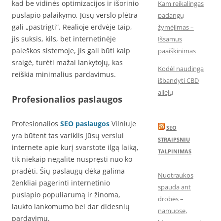
kad be vidinės optimizacijos ir išorinio
Kam reikalingas
puslapio palaikymo, Jūsų verslo plėtra
padangų
gali „pastrigti”. Realioje erdvėje taip,
žymėjimas –
jis suksis, kils, bet internetinėje
Išsamus
paieškos sistemoje, jis gali būti kaip
paaiškinimas
sraigė, turėti mažai lankytojų, kas
Kodėl naudinga
reiškia minimalius pardavimus.
išbandyti CBD
aliejų
Profesionalios paslaugos
Profesionalios
SEO paslaugos
Vilniuje
SEO
yra būtent tas variklis Jūsų verslui
STRAIPSNIU
internete apie kurį svarstote ilgą laiką,
TALPINIMAS
tik niekaip negalite nuspręsti nuo ko
pradėti. Šių paslaugų dėka galima
Nuotraukos
ženkliai pagerinti internetinio
spauda ant
puslapio populiarumą ir žinoma,
drobės –
laukto lankomumo bei dar didesnių
namuose,
pardavimų.