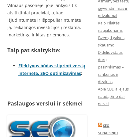
Asmenybės testų
Vilniaus pašonėje, joje lankysis tik
įgyvendinimas ir
atsitiktiniai praeiviai, o, kad
privalumai
išjudintumėte ir išpopuliarintumėte
Kaip Pilaitės
ją, reikalingos investicijos į reklamą,
naujakuriams
marketingą ir kitas priemones.
išvengti galvos
skausmo
Taip pat skaitykite:
Didelis vidaus
durų
Efektyvus būdas stiprinti verslą
pasirinkimas –
internete. SEO optimizavimas
;
rankenos ir
dizainas
Apie CBD aliejaus
naudą žino dar
Paslaugos verslui ir sėkmei
ne visi
SEO
STRAIPSNIU