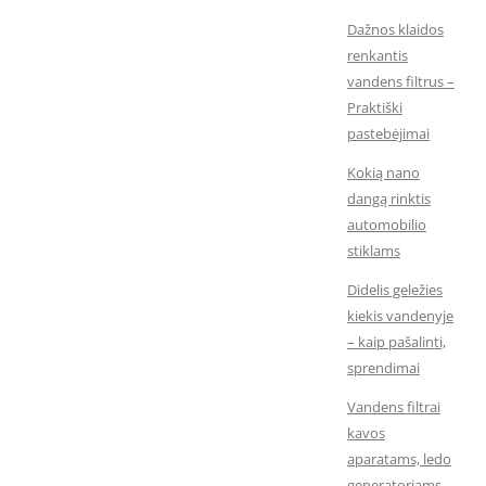
Dažnos klaidos
renkantis
vandens filtrus –
Praktiški
pastebėjimai
Kokią nano
dangą rinktis
automobilio
stiklams
Didelis geležies
kiekis vandenyje
– kaip pašalinti,
sprendimai
Vandens filtrai
kavos
aparatams, ledo
generatoriams,