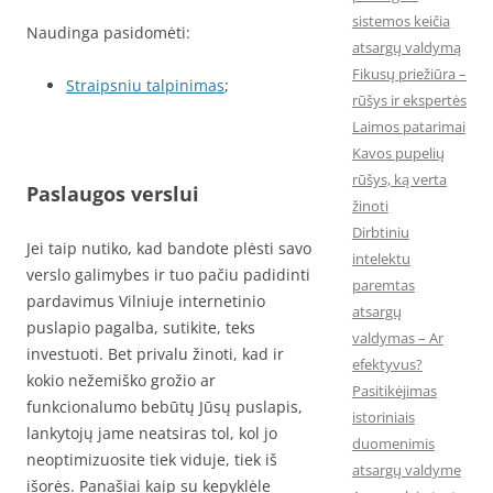
sistemos keičia
Naudinga pasidomėti:
atsargų valdymą
Fikusų priežiūra –
Straipsniu talpinimas
;
rūšys ir ekspertės
Laimos patarimai
Kavos pupelių
rūšys, ką verta
Paslaugos verslui
žinoti
Dirbtiniu
Jei taip nutiko, kad bandote plėsti savo
intelektu
verslo galimybes ir tuo pačiu padidinti
paremtas
pardavimus Vilniuje internetinio
atsargų
puslapio pagalba, sutikite, teks
valdymas – Ar
investuoti. Bet privalu žinoti, kad ir
efektyvus?
kokio nežemiško grožio ar
Pasitikėjimas
funkcionalumo bebūtų Jūsų puslapis,
istoriniais
lankytojų jame neatsiras tol, kol jo
duomenimis
neoptimizuosite tiek viduje, tiek iš
atsargų valdyme
išorės. Panašiai kaip su kepyklėle