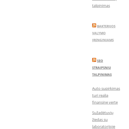
talpinimas
BAKTERIJOS
VALYMO
ĮRENGINIAMS
SEO
STRAIPSNIU
TALPINIMAS
Auto supirkimas
turi realią
finansinę vertę
Sužadėtuvių
žiedas su
laboratorijoje