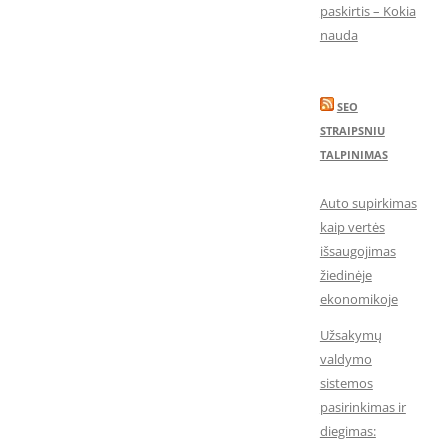
paskirtis – Kokia
nauda
SEO
STRAIPSNIU
TALPINIMAS
Auto supirkimas
kaip vertės
išsaugojimas
žiedinėje
ekonomikoje
Užsakymų
valdymo
sistemos
pasirinkimas ir
diegimas: