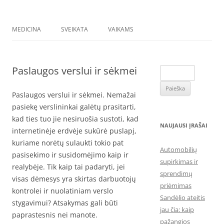
MEDICINA
SVEIKATA
VAIKAMS
Paslaugos verslui ir sėkmei
Ieškoti:
Paslaugos verslui ir sėkmei. Nemažai
pasiekę verslininkai galėtų prasitarti,
kad ties tuo jie nesiruošia sustoti, kad
NAUJAUSI ĮRAŠAI
internetinėje erdvėje sukūrė puslapį,
kuriame norėtų sulaukti tokio pat
Automobilių
pasisekimo ir susidomėjimo kaip ir
supirkimas ir
realybėje. Tik kaip tai padaryti, jei
sprendimų
visas dėmesys yra skirtas darbuotojų
priėmimas
kontrolei ir nuolatiniam verslo
Sandėlio ateitis
stygavimui? Atsakymas gali būti
jau čia: kaip
paprastesnis nei manote.
pažangios