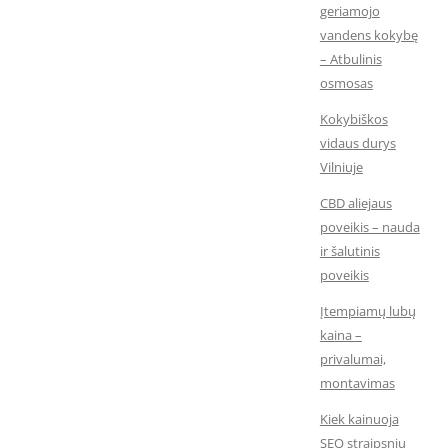
geriamojo
vandens kokybę
– Atbulinis
osmosas
Kokybiškos
vidaus durys
Vilniuje
CBD aliejaus
poveikis – nauda
ir šalutinis
poveikis
Įtempiamų lubų
kaina –
privalumai,
montavimas
Kiek kainuoja
SEO straipsnių