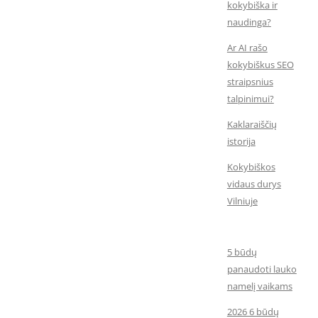
kokybiška ir
naudinga?
Ar AI rašo
kokybiškus SEO
straipsnius
talpinimui?
Kaklaraiščių
istorija
Kokybiškos
vidaus durys
Vilniuje
5 būdų
panaudoti lauko
namelį vaikams
2026 6 būdų