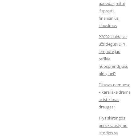
padeda greitai
išspręsti
finansinius
klausimus
P2002 klaida, ar
užsidegusi DPF
lemputė jau
reiškia
nuosprendį jūsų
piniginei?
Fikusas namuose
– karališka drama
ar ištikimas
draugas?
Trys skirtingos
persikraustymo
istorijos su