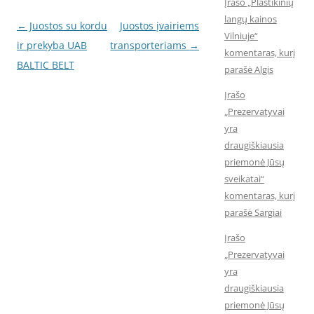
Įrašo „Plastikinių
langų kainos
Įrašo
←
Juostos su kordu
Juostos įvairiems
Vilniuje“
navigacija
ir prekyba UAB
transporteriams
→
komentaras, kurį
BALTIC BELT
parašė Algis
Įrašo
„Prezervatyvai
yra
draugiškiausia
priemonė Jūsų
sveikatai“
komentaras, kurį
parašė Sargiai
Įrašo
„Prezervatyvai
yra
draugiškiausia
priemonė Jūsų