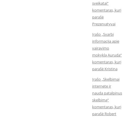
sveikatai“
komentaras, kurį
parašė
Prezervatyvai
Įrašo „Svarbi
informacija apie
vairavimo
mokyklą Auruda“
komentaras, kurį
parašė Kristina
Įrašo „Skelbimai
internete ir
nauda patalpinus
skelbimą“
komentaras, kurį
parašė Robert