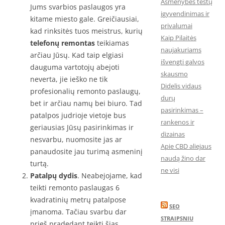
Asmenybės testų
Jums svarbios paslaugos yra
įgyvendinimas ir
kitame miesto gale. Greičiausiai,
privalumai
kad rinksitės tuos meistrus, kurių
Kaip Pilaitės
telefonų remontas
teikiamas
naujakuriams
arčiau Jūsų. Kad taip elgiasi
išvengti galvos
dauguma vartotojų abejoti
skausmo
neverta, jie ieško ne tik
Didelis vidaus
profesionalių remonto paslaugų,
durų
bet ir arčiau namų bei biuro. Tad
pasirinkimas –
patalpos judrioje vietoje bus
rankenos ir
geriausias Jūsų pasirinkimas ir
dizainas
nesvarbu, nuomosite jas ar
Apie CBD aliejaus
panaudosite jau turimą asmeninį
naudą žino dar
turtą.
ne visi
Patalpų dydis
. Neabejojame, kad
teikti remonto paslaugas 6
kvadratinių metrų patalpose
SEO
įmanoma. Tačiau svarbu dar
STRAIPSNIU
prieš pradedant teikti šias