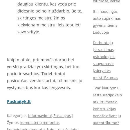
biuruose, versle
daugiau klientų, kas veda prie
didesnio pelno ir uždarbio. Be to,
Itin naudingas
skirtingos meistrų žinios
auto supirkimas
kiekvienam meistrui leis tobulėti
gyvenantiems
savo srityje.
Lietuvoje
Darbuotojų
įsitraukimas,
psichologinis
Kaip matote, priemonės darbų bei
saugumas ir
verslo pradžiai yra skirtingos, bet tuo
lyderystės
pačiu ir svarbios. Todėl rimtai
meistriškumas
pasiruošus verslo startui, tolimesnis jo
vystymas bus kur kas lengvesnis.
Tvari kiaurymių
restauracija: kaip
Paskaityk.lt
atkurti metalo
konstrukcijas
Kategorijos:
Informavimui
,
Paslaugos
|
nepažeidžiant jų
Žymos:
kompiuterių remontas
,
autentiškumo?
kompiuteriu remontas kaina
,
planšetinių