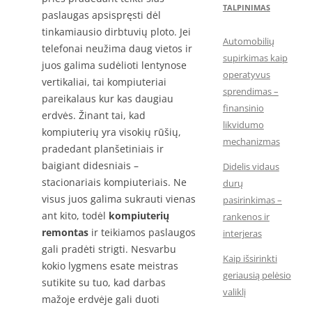
TALPINIMAS
paslaugas apsispręsti dėl
tinkamiausio dirbtuvių ploto. Jei
Automobilių
telefonai neužima daug vietos ir
supirkimas kaip
juos galima sudėlioti lentynose
operatyvus
vertikaliai, tai kompiuteriai
sprendimas –
pareikalaus kur kas daugiau
finansinio
erdvės. Žinant tai, kad
likvidumo
kompiuterių yra visokių rūšių,
mechanizmas
pradedant planšetiniais ir
baigiant didesniais –
Didelis vidaus
stacionariais kompiuteriais. Ne
durų
visus juos galima sukrauti vienas
pasirinkimas –
ant kito, todėl
kompiuterių
rankenos ir
remontas
ir teikiamos paslaugos
interjeras
gali pradėti strigti. Nesvarbu
Kaip išsirinkti
kokio lygmens esate meistras
geriausią pelėsio
sutikite su tuo, kad darbas
valiklį
mažoje erdvėje gali duoti