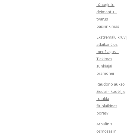
užaugintu
deimantu –
tvarus
pasirinkimas
Ekstremalų krūvį
atlaikančios
medžiagos –
Tiekimas
sunkiajai
pramonei
Raudono aukso
žiedai – kodėl jie
traukia
šiuolaikines
poras?
Atbulinis
osmosas ir