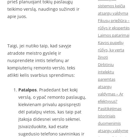
prieš planuojant tokių paslaugų
sistemos keičia
teikimo verslą, naudingo sužinoti ir
atsargų valdymą
apie juos.
Fikusų priežiūra –
rūšys ir ekspertės
Laimos patarimai
Kavos pupelių
Taigi, jei nutiko taip, kad savyje
rūšys, ką verta
atradote meistro gyslelę ir
žinoti
nusprendėte imtis telefonų ar
Dirbtiniu
kompiuterių remonto verslo, teks
intelektu
atlikti kelis svarbius sprendimus:
paremtas
atsargų
Patalpos
. Pradedant bet kokį
valdymas – Ar
verslą, o ypač remonto paslaugų,
efektyvus?
kiekvienam privalu apsispręsti
Pasitikėjimas
dėl patalpų vietos, kas taip pat
istoriniais
įtakoja didesnei verslo sėkmei.
duomenimis
Įsivaizduokite, kad esate
atsargų valdyme
sugedusio telefono savininkas ir