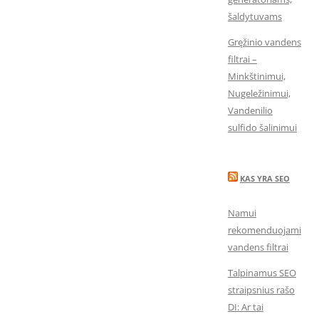
šaldytuvams
Gręžinio vandens
filtrai –
Minkštinimui,
Nugeležinimui,
Vandenilio
sulfido šalinimui
KAS YRA SEO
Namui
rekomenduojami
vandens filtrai
Talpinamus SEO
straipsnius rašo
DI: Ar tai