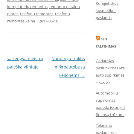
Korėjietiškos
kompiuterių remontas
,
remonto patalpu
kosmetikos
plotas
,
telefonų remontas
,
telefonu
paslaptis
remontas kaina
|
2017-05-16
SEO
TALPINIMAS
Įrašo
←
Lengva meistrų
Naudinga rinktis
Geriausias
navigacija
paieška Vilniuje
mikroautobusą
pasirinkimas yra
kelionėms
→
auto supirkimas
– kodėl?
Automobilių
supirkimas
padeda išspręsti
finansų trūkumą
Tekinimo
paslaugos ir