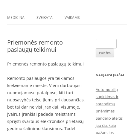
MEDICINA
SVEIKATA
VAIKAMS
Priemonės remonto
Ieškoti:
paslaugų teikimui
Priemonės remonto paslaugų teikimui
NAUJAUSI ĮRAŠAI
Remonto paslaugos yra teikiamos
kiekviename mieste. Vieni darbuojasi
Automobilių
nuomojamose patalpose, kiti turi
supirkimas ir
nuosavybės teise jiems priklausančias,
sprendimų
bet tai dar ne visi įrankiai. Visumoje,
priėmimas
įvairūs įrankiai padeda meistrams
Sandėlio ateitis
spręsti svarbius elektronikos prietaisų
jau čia: kaip
gedimo šalinimo klausimus. Todėl
pažangios