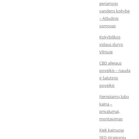
geriamojo
vandens kokybę
– Atbulinis
osmosas
Kokybiškos
vidaus durys
Vilniuje
CBD aliejaus
poveikis – nauda
ir šalutinis
poveikis
Įtempiamų lubų
kaina –
privalumai,
montavimas
Kiek kainuoja
SEO straipsnių