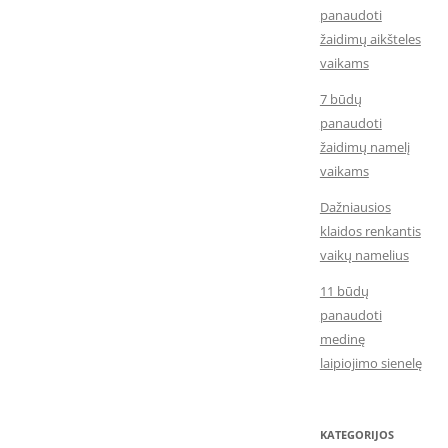
panaudoti
žaidimų aikšteles
vaikams
7 būdų
panaudoti
žaidimų namelį
vaikams
Dažniausios
klaidos renkantis
vaikų namelius
11 būdų
panaudoti
medinę
laipiojimo sienelę
KATEGORIJOS