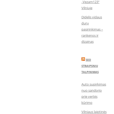
„Vezam123“
Vilniuje
Didelis vidaus
durų
pasirinkimas –
rankenos ir
dizainas
SEO
STRAIPSNIU
TALPINIMAS
Auto supirkimas
nuo sandorio
prie vertės
kūrimo
Vilniaus laiptinės