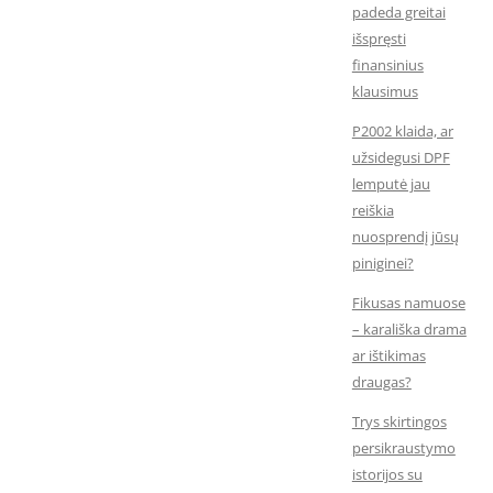
padeda greitai
išspręsti
finansinius
klausimus
P2002 klaida, ar
užsidegusi DPF
lemputė jau
reiškia
nuosprendį jūsų
piniginei?
Fikusas namuose
– karališka drama
ar ištikimas
draugas?
Trys skirtingos
persikraustymo
istorijos su