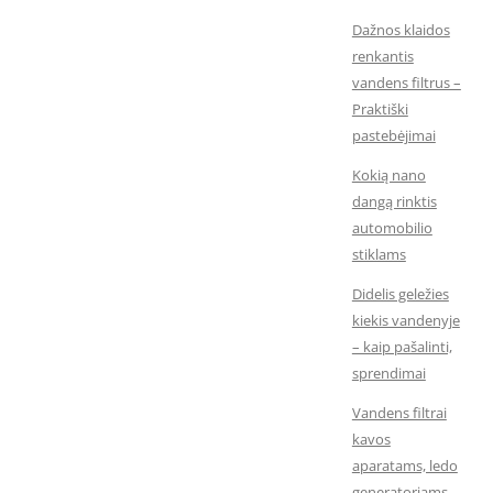
Dažnos klaidos
renkantis
vandens filtrus –
Praktiški
pastebėjimai
Kokią nano
dangą rinktis
automobilio
stiklams
Didelis geležies
kiekis vandenyje
– kaip pašalinti,
sprendimai
Vandens filtrai
kavos
aparatams, ledo
generatoriams,