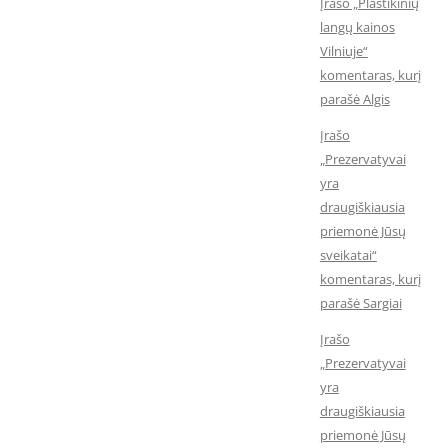
Įrašo „Plastikinių
langų kainos
Vilniuje“
komentaras, kurį
parašė Algis
Įrašo
„Prezervatyvai
yra
draugiškiausia
priemonė Jūsų
sveikatai“
komentaras, kurį
parašė Sargiai
Įrašo
„Prezervatyvai
yra
draugiškiausia
priemonė Jūsų