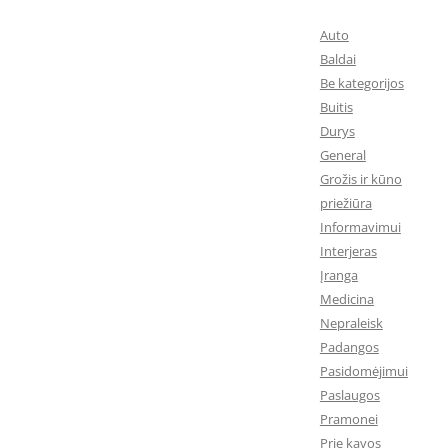
Auto
Baldai
Be kategorijos
Buitis
Durys
General
Grožis ir kūno
priežiūra
Informavimui
Interjeras
Įranga
Medicina
Nepraleisk
Padangos
Pasidomėjimui
Paslaugos
Pramonei
Prie kavos