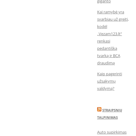
giganto
Kai ramybė yra
svarbiau už greitį,
kodėl
„Vezam123.lt“
renkasi
pedantišką
tvarką ir BCA
draudimą
Kaip pagerinti
užsakymų
valdymą?
STRAIPSNIŲ
TALPINIMAS
Auto supirkimas