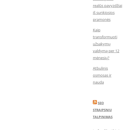
realūs pavyzdžiai
iš sunkiosios
pramonės
Kaip
transformuoti
užsakymų
valdymą per 12
mėnesių?
Atbulinis
osmosas ir
nauda
SEO
STRAIPSNIU
TALPINIMAS