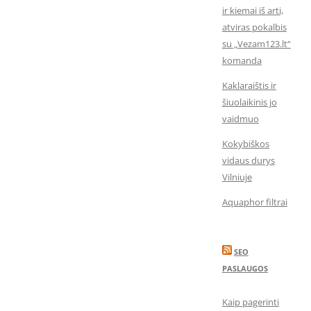
ir kiemai iš arti,
atviras pokalbis
su „Vezam123.lt“
komanda
Kaklaraištis ir
šiuolaikinis jo
vaidmuo
Kokybiškos
vidaus durys
Vilniuje
Aquaphor filtrai
SEO
PASLAUGOS
Kaip pagerinti