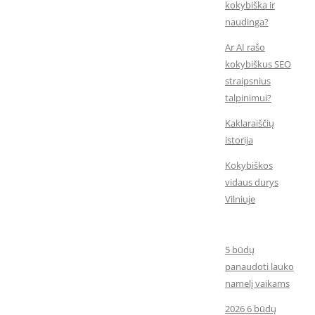
kokybiška ir
naudinga?
Ar AI rašo
kokybiškus SEO
straipsnius
talpinimui?
Kaklaraiščių
istorija
Kokybiškos
vidaus durys
Vilniuje
5 būdų
panaudoti lauko
namelį vaikams
2026 6 būdų