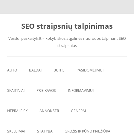
Pereiti
prie
SEO straipsnių talpinimas
turinio
Verslui paskaityk.lt – kokybiškos atgalinės nuorodos talpinant SEO
straipsnius
AUTO
BALDAI
BUITIS
PASIDOMĖJIMUI
PADANGOS
ĮRANGA
SKAITINIAI
PRIE KAVOS
INFORMAVIMUI
VANDENS F
ŠVAROS PREKĖS
NEPRALEISK
ANNONSER
GENERAL
SKELBIMAI
STATYBA
GROŽIS IR KŪNO PRIEŽIŪRA