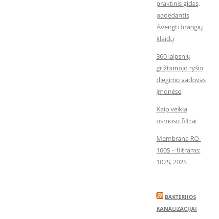
praktinis gidas,
padedantis
išvengti brangių
klaidų
360 laipsnių
grįžtamojo ryšio
diegimo vadovas
įmonėse
Kaip veikia
osmoso filtrai
Membrana RO-
100S – filtrams:
102S, 202S
BAKTERIJOS
KANALIZACIJAI