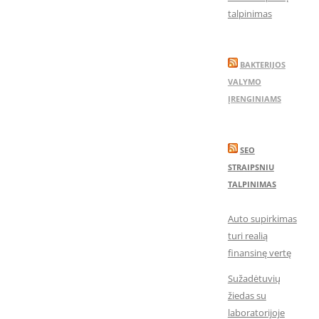
talpinimas
BAKTERIJOS
VALYMO
ĮRENGINIAMS
SEO
STRAIPSNIU
TALPINIMAS
Auto supirkimas
turi realią
finansinę vertę
Sužadėtuvių
žiedas su
laboratorijoje