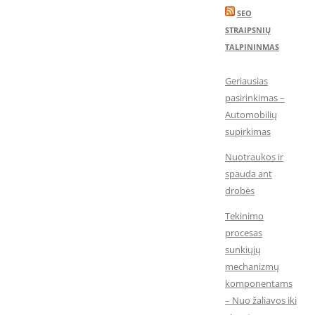
SEO
STRAIPSNIŲ
TALPININMAS
Geriausias
pasirinkimas –
Automobilių
supirkimas
Nuotraukos ir
spauda ant
drobės
Tekinimo
procesas
sunkiųjų
mechanizmų
komponentams
– Nuo žaliavos iki