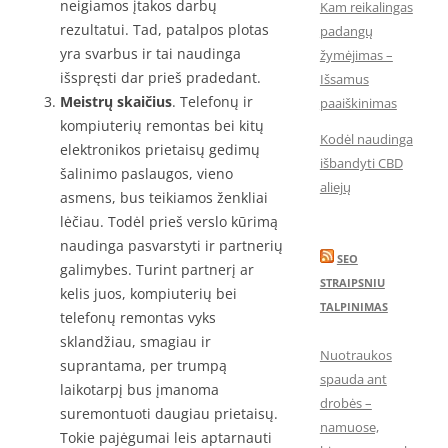
neigiamos įtakos darbų
Kam reikalingas
rezultatui. Tad, patalpos plotas
padangų
yra svarbus ir tai naudinga
žymėjimas –
išspręsti dar prieš pradedant.
Išsamus
Meistrų skaičius
. Telefonų ir
paaiškinimas
kompiuterių remontas bei kitų
Kodėl naudinga
elektronikos prietaisų gedimų
išbandyti CBD
šalinimo paslaugos, vieno
aliejų
asmens, bus teikiamos ženkliai
lėčiau. Todėl prieš verslo kūrimą
naudinga pasvarstyti ir partnerių
SEO
galimybes. Turint partnerį ar
STRAIPSNIU
kelis juos, kompiuterių bei
TALPINIMAS
telefonų remontas vyks
sklandžiau, smagiau ir
Nuotraukos
suprantama, per trumpą
spauda ant
laikotarpį bus įmanoma
drobės –
suremontuoti daugiau prietaisų.
namuose,
Tokie pajėgumai leis aptarnauti