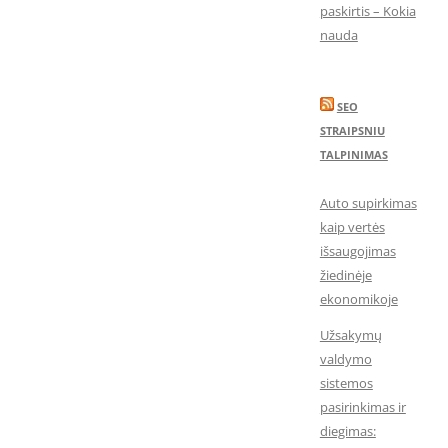
paskirtis – Kokia
nauda
SEO
STRAIPSNIU
TALPINIMAS
Auto supirkimas
kaip vertės
išsaugojimas
žiedinėje
ekonomikoje
Užsakymų
valdymo
sistemos
pasirinkimas ir
diegimas: