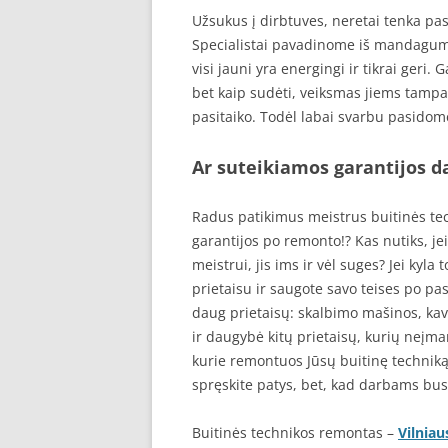
Užsukus į dirbtuves, neretai tenka pas
Specialistai pavadinome iš mandagumo,
visi jauni yra energingi ir tikrai geri. G
bet kaip sudėti, veiksmas jiems tampa 
pasitaiko. Todėl labai svarbu pasidomėt
Ar suteikiamos garantijos 
Radus patikimus meistrus buitinės tec
garantijos po remonto!? Kas nutiks, je
meistrui, jis ims ir vėl suges? Jei kyla
prietaisu ir saugote savo teises po p
daug prietaisų: skalbimo mašinos, kavo
ir daugybė kitų prietaisų, kurių neįma
kurie remontuos Jūsų buitinę techniką
spręskite patys, bet, kad darbams bus 
Buitinės technikos remontas –
Vilniau