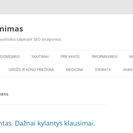
inimas
 nuorodos talpinant SEO straipsnius
IDOMĖJIMUI
SKAITINIAI
PRIE KAVOS
INFORMAVIMUI
N
VANDENS FILTRAI
GROŽIS IR KŪNO PRIEŽIŪRA
MEDICINA
SVEIKATA
VAIK
IRTIS
tas. Dažnai kylantys klausimai.