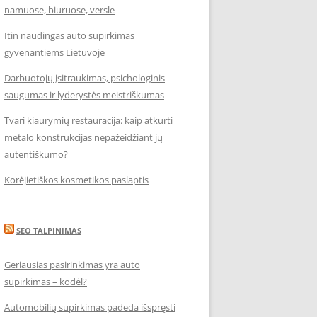
namuose, biuruose, versle
Itin naudingas auto supirkimas
gyvenantiems Lietuvoje
Darbuotojų įsitraukimas, psichologinis
saugumas ir lyderystės meistriškumas
Tvari kiaurymių restauracija: kaip atkurti
metalo konstrukcijas nepažeidžiant jų
autentiškumo?
Korėjietiškos kosmetikos paslaptis
SEO TALPINIMAS
Geriausias pasirinkimas yra auto
supirkimas – kodėl?
Automobilių supirkimas padeda išspręsti