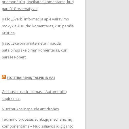
priemonė Jūsų sveikatai“ komentaras, kurį
parašė Prezervatyvai
Įrašo „Svarbi informacija apie vairavimo
mokyklą Auruda“ komentaras, kurį parašė
Kristina
Įrašo „Skelbimai internete ir nauda
patalpinus skelbimą“ komentaras, kurį
parašė Robert
SEO STRAIPSNIŲ TALPININMAS
Geriausias pasirinkimas – Automobilių
supirkimas
Nuotraukos ir spauda ant drobės
Tekinimo procesas sunkiųjų mechanizmų
komponentams – Nuo žaliavos iki giganto