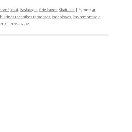
idomėjimui
,
Paslaugos
,
Prie kavos
,
Skaitiniai
| Žymos:
ar
buitinės technikos remontas
,
indaploves
,
kas remontuoja
rtis
|
2019-07-02