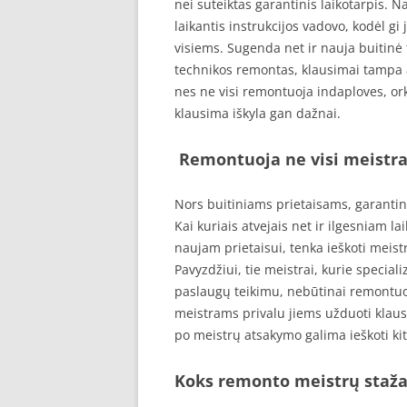
nei suteiktas garantinis laikotarpis. N
laikantis instrukcijos vadovo, kodėl gi
visiems. Sugenda net ir nauja buitinė 
technikos remontas, klausimai tampa 
nes ne visi remontuoja indaploves, or
klausima iškyla gan dažnai.
Remontuoja ne visi meistra
Nors buitiniams prietaisams, garantini
Kai kuriais atvejais net ir ilgesniam la
naujam prietaisui, tenka ieškoti meist
Pavyzdžiui, tie meistrai, kurie specia
paslaugų teikimu, nebūtinai remontuo
meistrams privalu jiems užduoti klaus
po meistrų atsakymo galima ieškoti kit
Koks remonto meistrų staž