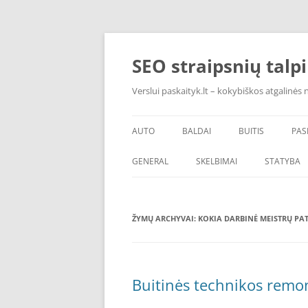
Pereiti
prie
turinio
SEO straipsnių talp
Verslui paskaityk.lt – kokybiškos atgalinės
AUTO
BALDAI
BUITIS
PAS
PADANGOS
ĮRANGA
GENERAL
SKELBIMAI
STATYBA
ŠVAROS PREKĖS
ŽYMŲ ARCHYVAI:
KOKIA DARBINĖ MEISTRŲ PAT
Buitinės technikos remon