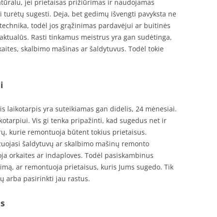
atūralu, jei prietaisas prižiūrimas ir naudojamas
 ji turėtų sugesti. Deja, bet gedimų išvengti pavyksta ne
technika, todėl jos grąžinimas pardavėjui ar buitinės
aktualūs. Rasti tinkamus meistrus yra gan sudėtinga,
kaites, skalbimo mašinas ar šaldytuvus. Todėl tokie
i
s laikotarpis yra suteikiamas gan didelis, 24 mėnesiai.
ikotarpiui. Vis gi tenka pripažinti, kad sugedus net ir
rų, kurie remontuoja būtent tokius prietaisus.
lizuojasi šaldytuvų ar skalbimo mašinų remonto
ja orkaites ar indaploves. Todėl pasiskambinus
imą, ar remontuoja prietaisus, kuris Jums sugedo. Tik
ų arba pasirinkti jau rastus.
as