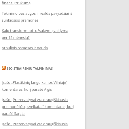
finansų trūkumą
Tekinimo paslaugos ir realūs pavyzdžiai iš
sunkiosios pramonės
Kaip transformuoti užsakymų valdymą
per 12 mėnesių?
Atbulinis osmosas ir nauda
SEO STRAIPSNIU TALPINIMAS
Įrašo „Plastikinių langų kainos Vilniuje“
komentaras, kurį parašė Algis
Įrašo „Prezervatyvai yra draugiškiausia
priemonė Jūsų sveikatai“ komentaras, kurį
parašė Sargiai
Įrašo „Prezervatyvai yra draugiškiausia