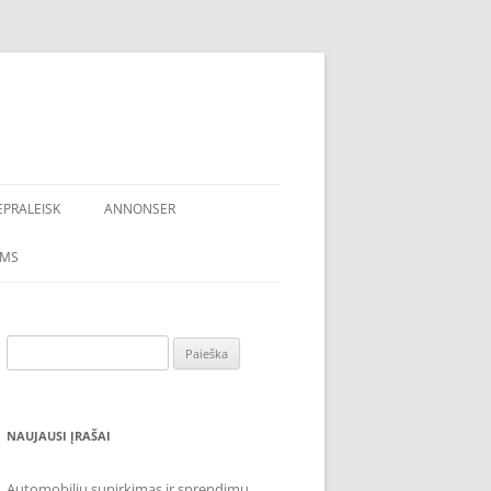
EPRALEISK
ANNONSER
AMS
Ieškoti:
NAUJAUSI ĮRAŠAI
Automobilių supirkimas ir sprendimų