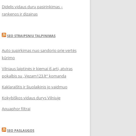
Didelis vidaus durų pasirinkimas –
rankenos ir dizainas
SEO STRAIPSNIU TALPINIMAS
Auto supirkimas nuo sandorio prie vertės
kūrimo
Vilniaus laiptinės ir kiemai iš arti, atviras
pokalbis su „Vezam123.lt“ komanda
Kaklaraištis ir šiuolaikinis jo vaidmuo
Kokybiškos vidaus durys Vilniuje
Aquaphor filtrai
SEO PASLAUGOS