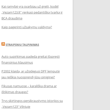
Kai ramybė yra svarbiau už greitį, kodėl
„Vezam123.lt“ renkasi pedantišką tvarką ir
BCA draudimą
Kaip pagerinti užsakymų valdymą?
STRAIPSNIŲ TALPINIMAS
Auto supirkimas padeda greitai išspręsti
finansinius klausimus
P2002 klaida, ar užsidegusi DPF lemputė
jau reiškia nuosprendį jūsų piniginei?
Fikusas namuose – karališka drama ar
ištikimas draugas?
Trys skirtingos persikraustymo istorijos su
„Vezam123“ Vilniuje