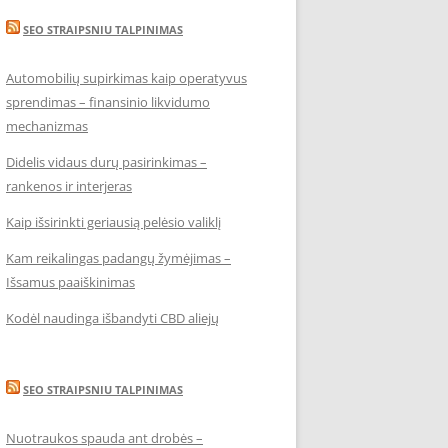
SEO STRAIPSNIU TALPINIMAS
Automobilių supirkimas kaip operatyvus
sprendimas – finansinio likvidumo
mechanizmas
Didelis vidaus durų pasirinkimas –
rankenos ir interjeras
Kaip išsirinkti geriausią pelėsio valiklį
Kam reikalingas padangų žymėjimas –
Išsamus paaiškinimas
Kodėl naudinga išbandyti CBD aliejų
SEO STRAIPSNIU TALPINIMAS
Nuotraukos spauda ant drobės –