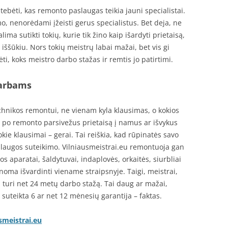
tebėti, kas remonto paslaugas teikia jauni specialistai.
 nenorėdami įžeisti gerus specialistus. Bet deja, ne
alima sutikti tokių, kurie tik žino kaip išardyti prietaisą,
iššūkiu. Nors tokių meistrų labai mažai, bet vis gi
i, koks meistro darbo stažas ir remtis jo patirtimi.
darbams
hnikos remontui, ne vienam kyla klausimas, o kokios
i po remonto parsivežus prietaisą į namus ar išvykus
 tokie klausimai – gerai. Tai reiškia, kad rūpinatės savo
aslaugos suteikimo. Vilniausmeistrai.eu remontuoja gan
s aparatai, šaldytuvai, indaplovės, orkaitės, siurbliai
noma išvardinti viename straipsnyje. Taigi, meistrai,
 turi net 24 metų darbo stažą. Tai daug ar mažai,
suteikta 6 ar net 12 mėnesių garantija – faktas.
smeistrai.eu