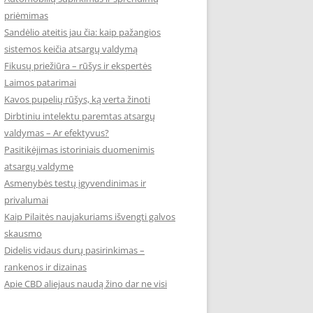
priėmimas
Sandėlio ateitis jau čia: kaip pažangios
sistemos keičia atsargų valdymą
Fikusų priežiūra – rūšys ir ekspertės
Laimos patarimai
Kavos pupelių rūšys, ką verta žinoti
Dirbtiniu intelektu paremtas atsargų
valdymas – Ar efektyvus?
Pasitikėjimas istoriniais duomenimis
atsargų valdyme
Asmenybės testų įgyvendinimas ir
privalumai
Kaip Pilaitės naujakuriams išvengti galvos
skausmo
Didelis vidaus durų pasirinkimas –
rankenos ir dizainas
Apie CBD aliejaus naudą žino dar ne visi