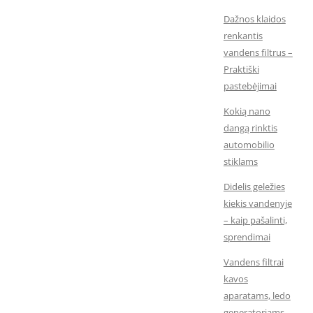
Dažnos klaidos
renkantis
vandens filtrus –
Praktiški
pastebėjimai
Kokią nano
dangą rinktis
automobilio
stiklams
Didelis geležies
kiekis vandenyje
– kaip pašalinti,
sprendimai
Vandens filtrai
kavos
aparatams, ledo
generatoriams,