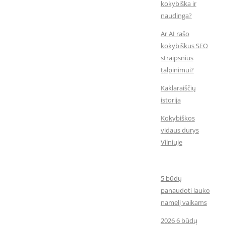
kokybiška ir
naudinga?
Ar AI rašo
kokybiškus SEO
straipsnius
talpinimui?
Kaklaraiščių
istorija
Kokybiškos
vidaus durys
Vilniuje
5 būdų
panaudoti lauko
namelį vaikams
2026 6 būdų