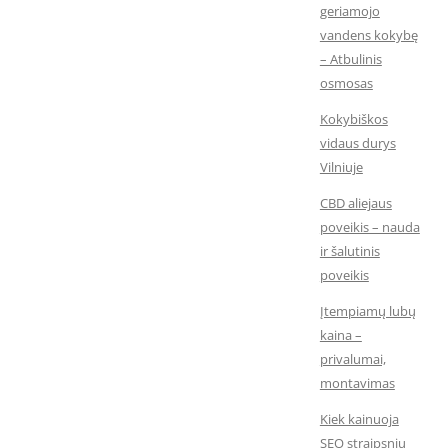
geriamojo
vandens kokybę
– Atbulinis
osmosas
Kokybiškos
vidaus durys
Vilniuje
CBD aliejaus
poveikis – nauda
ir šalutinis
poveikis
Įtempiamų lubų
kaina –
privalumai,
montavimas
Kiek kainuoja
SEO straipsnių