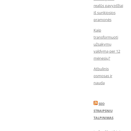
realūs pavyzdžiai
iš sunkiosios
pramonės
Kaip
transformuoti
užsakymų
valdymą per 12
mėnesių?
Atbulinis
osmosas ir
nauda
SEO
STRAIPSNIU
TALPINIMAS