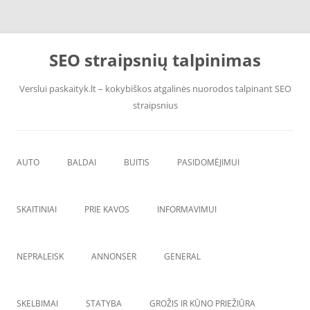
Pereiti
prie
SEO straipsnių talpinimas
turinio
Verslui paskaityk.lt – kokybiškos atgalinės nuorodos talpinant SEO
straipsnius
AUTO
BALDAI
BUITIS
PASIDOMĖJIMUI
PADANGOS
ĮRANGA
SKAITINIAI
PRIE KAVOS
INFORMAVIMUI
VANDENS F
ŠVAROS PREKĖS
NEPRALEISK
ANNONSER
GENERAL
SKELBIMAI
STATYBA
GROŽIS IR KŪNO PRIEŽIŪRA