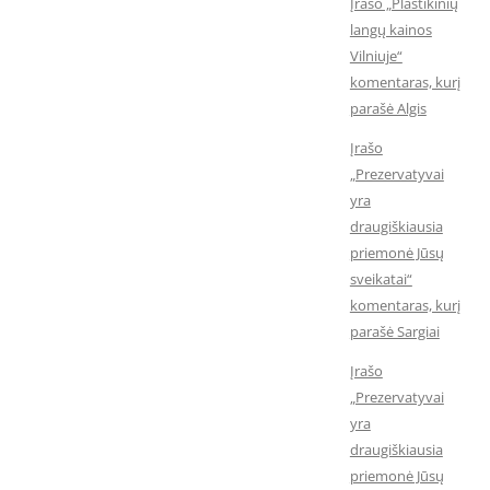
Įrašo „Plastikinių
langų kainos
Vilniuje“
komentaras, kurį
parašė Algis
Įrašo
„Prezervatyvai
yra
draugiškiausia
priemonė Jūsų
sveikatai“
komentaras, kurį
parašė Sargiai
Įrašo
„Prezervatyvai
yra
draugiškiausia
priemonė Jūsų