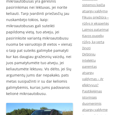
mikroautobusas yra geresnis
sistemos keičia
pasirinkimas nei lėktuvas, jei norite
atsargų valdymą
keliauti. Tarp įvardinti priežasčių jau
Fikusų priežiūra –
nuskambėjo tokios, kaip:
rūšys ir ekspertės
mikroautobusas gali suteikti
Laimos patarimai
papildomą vietą, tuo atveju, jei
Kavos pupelių
pasirinksite variantą mikroautobusu
rūšys, ką verta
nuoma be vairuotojo (8 vietos + viena);
žinoti
o taip pat suteiks galimybė pamatyti
Dirbtiniu
kur kas daugiau gražesnių vaizdų, nei
intelektu
juos pamatytumėte tuo atveju, jei
paremtas
keliautumėte lėktuvu. Vis dėlto, jei šių
atsargų
argumentų jums dar nepakako, pats
valdymas – Ar
metas susipažinti ir su dar keliomis
efektyvus?
galimybėmis, kurias jums padovanos
Pasitikėjimas
kelionė mikroautobusu.
istoriniais
duomenimis
atsargų valdyme