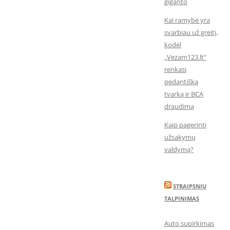
giganto
Kai ramybė yra
svarbiau už greitį,
kodėl
„Vezam123.lt“
renkasi
pedantišką
tvarką ir BCA
draudimą
Kaip pagerinti
užsakymų
valdymą?
STRAIPSNIŲ
TALPINIMAS
Auto supirkimas