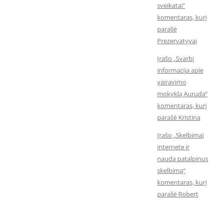
sveikatai“
komentaras, kurį
parašė
Prezervatyvai
Įrašo „Svarbi
informacija apie
vairavimo
mokyklą Auruda“
komentaras, kurį
parašė Kristina
Įrašo „Skelbimai
internete ir
nauda patalpinus
skelbimą“
komentaras, kurį
parašė Robert