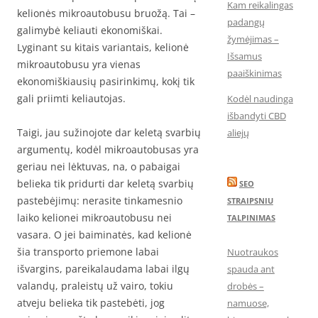
Kam reikalingas
kelionės mikroautobusu bruožą. Tai –
padangų
galimybė keliauti ekonomiškai.
žymėjimas –
Lyginant su kitais variantais, kelionė
Išsamus
mikroautobusu yra vienas
paaiškinimas
ekonomiškiausių pasirinkimų, kokį tik
gali priimti keliautojas.
Kodėl naudinga
išbandyti CBD
Taigi, jau sužinojote dar keletą svarbių
aliejų
argumentų, kodėl mikroautobusas yra
geriau nei lėktuvas, na, o pabaigai
belieka tik pridurti dar keletą svarbių
SEO
pastebėjimų: nerasite tinkamesnio
STRAIPSNIU
laiko kelionei mikroautobusu nei
TALPINIMAS
vasara. O jei baiminatės, kad kelionė
šia transporto priemone labai
Nuotraukos
išvargins, pareikalaudama labai ilgų
spauda ant
valandų, praleistų už vairo, tokiu
drobės –
atveju belieka tik pastebėti, jog
namuose,