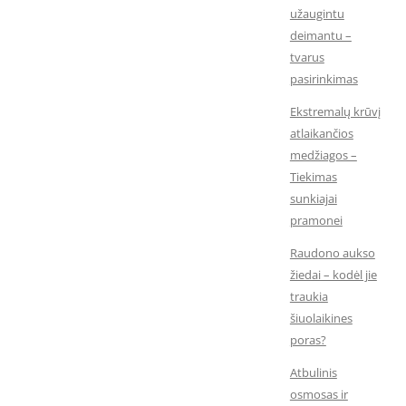
užaugintu
deimantu –
tvarus
pasirinkimas
Ekstremalų krūvį
atlaikančios
medžiagos –
Tiekimas
sunkiajai
pramonei
Raudono aukso
žiedai – kodėl jie
traukia
šiuolaikines
poras?
Atbulinis
osmosas ir