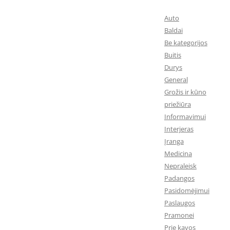
Auto
Baldai
Be kategorijos
Buitis
Durys
General
Grožis ir kūno
priežiūra
Informavimui
Interjeras
Įranga
Medicina
Nepraleisk
Padangos
Pasidomėjimui
Paslaugos
Pramonei
Prie kavos