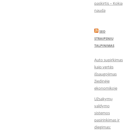
paskirtis – Kokia
nauda
SEO
STRAIPSNIU
TALPINIMAS
Auto supirkimas
kaip vertės
išsaugojimas
žiedinėje
ekonomikoje
Užsakymų
valdymo
sistemos
pasirinkimas ir
diegimas: