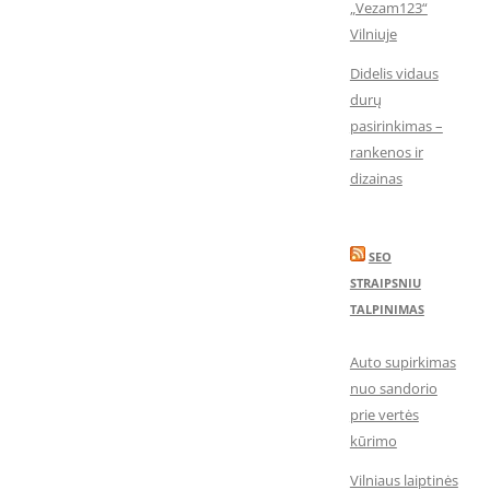
„Vezam123“
Vilniuje
Didelis vidaus
durų
pasirinkimas –
rankenos ir
dizainas
SEO
STRAIPSNIU
TALPINIMAS
Auto supirkimas
nuo sandorio
prie vertės
kūrimo
Vilniaus laiptinės