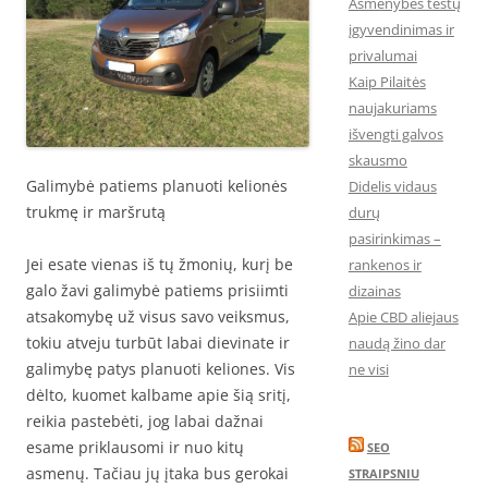
Asmenybės testų
įgyvendinimas ir
privalumai
Kaip Pilaitės
naujakuriams
išvengti galvos
skausmo
Galimybė patiems planuoti kelionės
Didelis vidaus
trukmę ir maršrutą
durų
pasirinkimas –
Jei esate vienas iš tų žmonių, kurį be
rankenos ir
galo žavi galimybė patiems prisiimti
dizainas
atsakomybę už visus savo veiksmus,
Apie CBD aliejaus
tokiu atveju turbūt labai dievinate ir
naudą žino dar
galimybę patys planuoti keliones. Vis
ne visi
dėlto, kuomet kalbame apie šią sritį,
reikia pastebėti, jog labai dažnai
esame priklausomi ir nuo kitų
SEO
asmenų. Tačiau jų įtaka bus gerokai
STRAIPSNIU