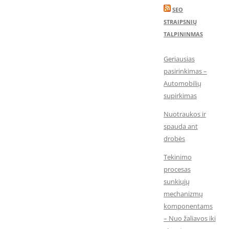
SEO
STRAIPSNIŲ
TALPININMAS
Geriausias
pasirinkimas –
Automobilių
supirkimas
Nuotraukos ir
spauda ant
drobės
Tekinimo
procesas
sunkiųjų
mechanizmų
komponentams
– Nuo žaliavos iki