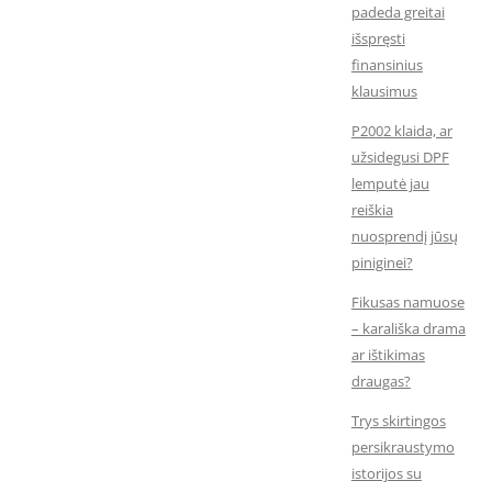
padeda greitai
išspręsti
finansinius
klausimus
P2002 klaida, ar
užsidegusi DPF
lemputė jau
reiškia
nuosprendį jūsų
piniginei?
Fikusas namuose
– karališka drama
ar ištikimas
draugas?
Trys skirtingos
persikraustymo
istorijos su