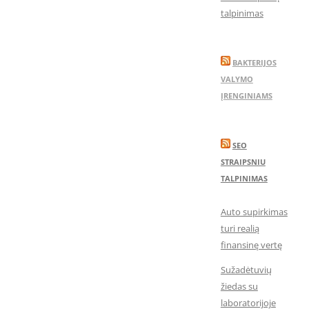
talpinimas
BAKTERIJOS
VALYMO
ĮRENGINIAMS
SEO
STRAIPSNIU
TALPINIMAS
Auto supirkimas
turi realią
finansinę vertę
Sužadėtuvių
žiedas su
laboratorijoje