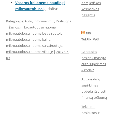
Vasaros kelionėms naudingi
Korėjietiškos
mikroautobusai
(I dalis);
kosmetikos
paslaptis
Kategorijos:
Auto
,
Informavimui
,
Paslaugos
| Žymos:
mikroautobusu nuoma
,
mikroautobusu nuoma be vairuotojo
,
SEO
mikroautobusu nuoma kaina
,
TALPINIMAS
mikroautobusu nuoma su vairuotoju
,
mikroautobusu nuoma vilniuje
|
2017-07-
Geriausias
09
pasirinkimas yra
auto supirkimas
– kodėl?
Automobilių
supirkimas
padeda išspręsti
finansų trūkumą
Tekinimo
paslaugos ir