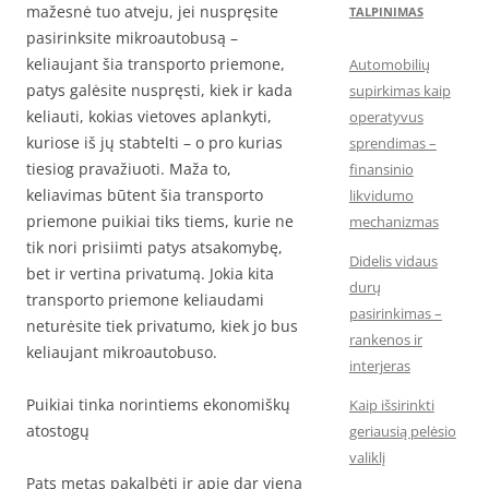
mažesnė tuo atveju, jei nuspręsite
TALPINIMAS
pasirinksite mikroautobusą –
keliaujant šia transporto priemone,
Automobilių
patys galėsite nuspręsti, kiek ir kada
supirkimas kaip
keliauti, kokias vietoves aplankyti,
operatyvus
kuriose iš jų stabtelti – o pro kurias
sprendimas –
tiesiog pravažiuoti. Maža to,
finansinio
keliavimas būtent šia transporto
likvidumo
priemone puikiai tiks tiems, kurie ne
mechanizmas
tik nori prisiimti patys atsakomybę,
Didelis vidaus
bet ir vertina privatumą. Jokia kita
durų
transporto priemone keliaudami
pasirinkimas –
neturėsite tiek privatumo, kiek jo bus
rankenos ir
keliaujant mikroautobuso.
interjeras
Puikiai tinka norintiems ekonomiškų
Kaip išsirinkti
atostogų
geriausią pelėsio
valiklį
Pats metas pakalbėti ir apie dar vieną