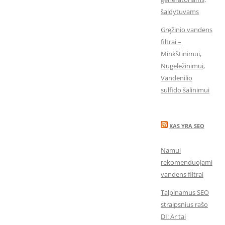
šaldytuvams
Gręžinio vandens
filtrai –
Minkštinimui,
Nugeležinimui,
Vandenilio
sulfido šalinimui
KAS YRA SEO
Namui
rekomenduojami
vandens filtrai
Talpinamus SEO
straipsnius rašo
DI: Ar tai