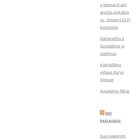
ir kiemai iš arti,
atviras pokalbis
su „Vezam123.lt“
komanda
Kaklaraištis ir
šiuolaikinis jo
vaidmuo
Kokybiškos
vidaus durys
Vilniuje
Aquaphor filtrai
SEO
PASLAUGOS
Kaip pagerinti