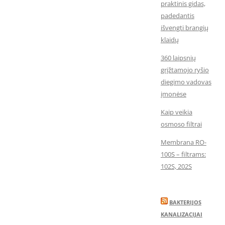
praktinis gidas,
padedantis
išvengti brangių
klaidų
360 laipsnių
grįžtamojo ryšio
diegimo vadovas
įmonėse
Kaip veikia
osmoso filtrai
Membrana RO-
100S – filtrams:
102S, 202S
BAKTERIJOS
KANALIZACIJAI