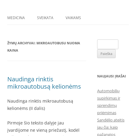
MEDICINA
SVEIKATA
VAIKAMS
Ieškoti:
ŽYMŲ ARCHYVAI:
MIKROAUTOBUSU NUOMA
KAINA
NAUJAUSI ĮRAŠAI
Naudinga rinktis
mikroautobusą kelionėms
Automobilių
supirkimas ir
Naudinga rinktis mikroautobusą
sprendimų
kelionėms (II dalis)
priėmimas
Sandėlio ateitis
Pirmoje šio teksto dalyje jau
jau čia: kaip
įvardijome ne vieną priežastį, kodėl
pažangios