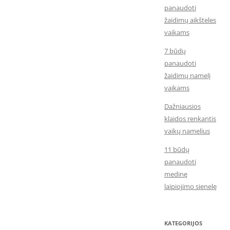
panaudoti
žaidimų aikšteles
vaikams
7 būdų
panaudoti
žaidimų namelį
vaikams
Dažniausios
klaidos renkantis
vaikų namelius
11 būdų
panaudoti
medinę
laipiojimo sienelę
KATEGORIJOS