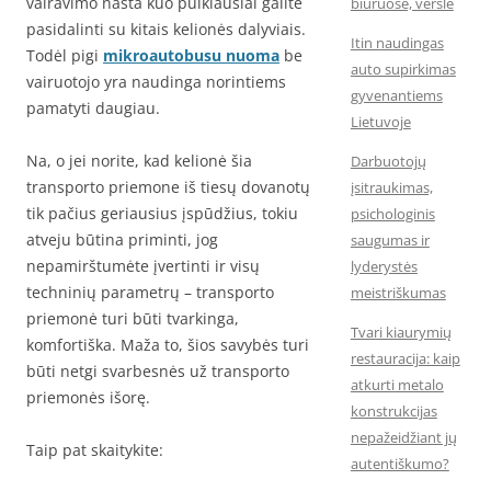
vairavimo našta kuo puikiausiai galite
biuruose, versle
pasidalinti su kitais kelionės dalyviais.
Itin naudingas
Todėl pigi
mikroautobusu nuoma
be
auto supirkimas
vairuotojo yra naudinga norintiems
gyvenantiems
pamatyti daugiau.
Lietuvoje
Na, o jei norite, kad kelionė šia
Darbuotojų
transporto priemone iš tiesų dovanotų
įsitraukimas,
tik pačius geriausius įspūdžius, tokiu
psichologinis
atveju būtina priminti, jog
saugumas ir
nepamirštumėte įvertinti ir visų
lyderystės
techninių parametrų – transporto
meistriškumas
priemonė turi būti tvarkinga,
Tvari kiaurymių
komfortiška. Maža to, šios savybės turi
restauracija: kaip
būti netgi svarbesnės už transporto
atkurti metalo
priemonės išorę.
konstrukcijas
nepažeidžiant jų
Taip pat skaitykite:
autentiškumo?