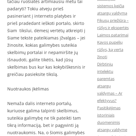
tačiau ruošiatės artimiausiu metu tai
sistemos keičia
padaryti? Tokiu atveju prieš
atsargų valdymą
pasineriant į interneto platybes ir
Fikusų priežiūra –
prieš pradedant ieškoti portalo, skirto
rūšys ir ekspertės
šiam tikslui, dėmesį vertėtų atkreipti į
Laimos patarimai
šiame tekste pateikiamas įžvalgas – jei
Kavos pupelių
žinosite, kokias galimybes suteikia
rūšys, ką verta
skelbimų portalai ir nepamiršite jų
žinoti
išnaudoti, galite tikėtis, kad jūsų
Dirbtiniu
skelbimas bus kur kas kokybiškesnis ir
intelektu
greičiau pasieksite tikslą.
paremtas
atsargų
Nuotraukos įkėlimas
valdymas – Ar
efektyvus?
Nemaža dalis interneto portalų,
Pasitikėjimas
kuriuose galima talpinti skelbimus,
istoriniais
suteikia galimybę ne tik pateikti tam
duomenimis
tikrą informaciją, bet ir pagyvinti ją
atsargų valdyme
nuotraukomis. Na, o šiomis galimybės