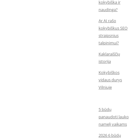
kokybiška ir
naudinga?
Ar AI rašo
kokybiškus SEO
straipsnius
talpinimui?
Kaklaraiščių
istorija
Kokybiškos
vidaus durys
Vilniuje
5 būdų
panaudoti lauko
namelį vaikams
2026 6 būdų