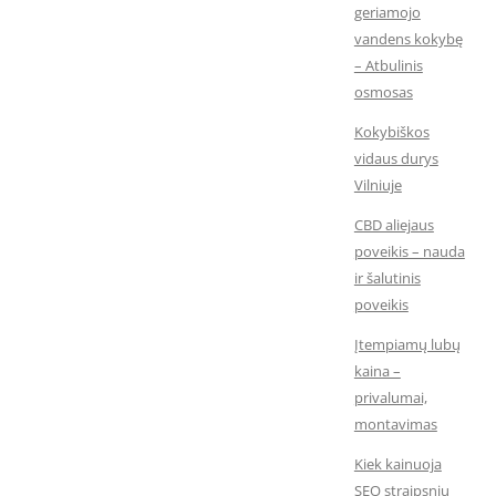
geriamojo
vandens kokybę
– Atbulinis
osmosas
Kokybiškos
vidaus durys
Vilniuje
CBD aliejaus
poveikis – nauda
ir šalutinis
poveikis
Įtempiamų lubų
kaina –
privalumai,
montavimas
Kiek kainuoja
SEO straipsnių