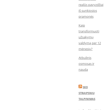
realūs pavyzdžiai
iš sunkiosios
pramonės
Kaip
transformuoti
užsakymų
valdymą per 12
mėnesių?
Atbulinis
osmosas ir
nauda
SEO
STRAIPSNIU
TALPINIMAS