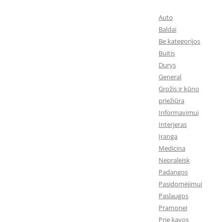
Auto
Baldai
Be kategorijos
Buitis
Durys
General
Grožis ir kūno
priežiūra
Informavimui
Interjeras
Įranga
Medicina
Nepraleisk
Padangos
Pasidomėjimui
Paslaugos
Pramonei
Prie kavos