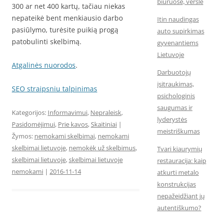
biuruose, versle
300 ar net 400 kartų, tačiau niekas
nepateikė bent menkiausio darbo
Itin naudingas
pasiūlymo, turėsite puikią progą
auto supirkimas
patobulinti skelbimą.
gyvenantiems
Lietuvoje
Atgalinės nuorodos
.
Darbuotojų
įsitraukimas,
SEO straipsniu talpinimas
psichologinis
saugumas ir
Kategorijos:
Informavimui
,
Nepraleisk
,
lyderystės
Pasidomėjimui
,
Prie kavos
,
Skaitiniai
|
meistriškumas
Žymos:
nemokami skelbimai
,
nemokami
skelbimai lietuvoje
,
nemokėk už skelbimus
,
Tvari kiaurymių
skelbimai lietuvoje
,
skelbimai lietuvoje
restauracija: kaip
nemokami
|
2016-11-14
atkurti metalo
konstrukcijas
nepažeidžiant jų
autentiškumo?