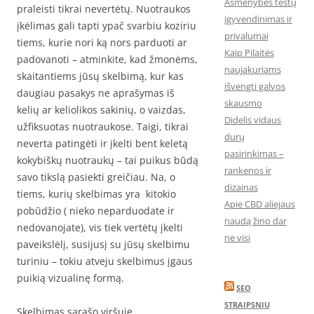
Asmenybės testų
praleisti tikrai nevertėtų. Nuotraukos
įgyvendinimas ir
įkėlimas gali tapti ypač svarbiu koziriu
privalumai
tiems, kurie nori ką nors parduoti ar
Kaip Pilaitės
padovanoti – atminkite, kad žmonėms,
naujakuriams
skaitantiems jūsų skelbimą, kur kas
išvengti galvos
daugiau pasakys ne aprašymas iš
skausmo
kelių ar keliolikos sakinių, o vaizdas,
Didelis vidaus
užfiksuotas nuotraukose. Taigi, tikrai
durų
neverta patingėti ir įkelti bent keletą
pasirinkimas –
kokybiškų nuotraukų – tai puikus būdą
rankenos ir
savo tikslą pasiekti greičiau. Na, o
dizainas
tiems, kurių skelbimas yra kitokio
Apie CBD aliejaus
pobūdžio ( nieko neparduodate ir
naudą žino dar
nedovanojate), vis tiek vertėtų įkelti
ne visi
paveikslėlį, susijusį su jūsų skelbimu
turiniu – tokiu atveju skelbimus įgaus
puikią vizualinę formą.
SEO
STRAIPSNIU
Skelbimas sąrašo viršuje