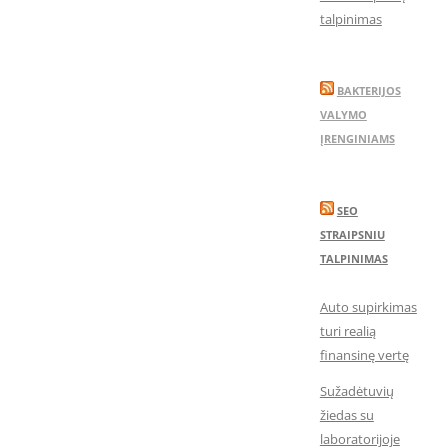
talpinimas
BAKTERIJOS
VALYMO
ĮRENGINIAMS
SEO
STRAIPSNIU
TALPINIMAS
Auto supirkimas
turi realią
finansinę vertę
Sužadėtuvių
žiedas su
laboratorijoje