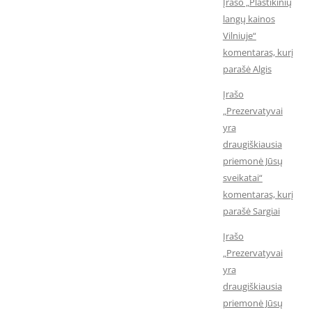
Įrašo „Plastikinių
langų kainos
Vilniuje“
komentaras, kurį
parašė Algis
Įrašo
„Prezervatyvai
yra
draugiškiausia
priemonė Jūsų
sveikatai“
komentaras, kurį
parašė Sargiai
Įrašo
„Prezervatyvai
yra
draugiškiausia
priemonė Jūsų