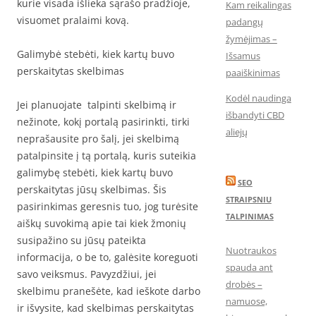
kurie visada išlieka sąrašo pradžioje,
Kam reikalingas
visuomet pralaimi kovą.
padangų
žymėjimas –
Galimybė stebėti, kiek kartų buvo
Išsamus
perskaitytas skelbimas
paaiškinimas
Kodėl naudinga
Jei planuojate talpinti skelbimą ir
išbandyti CBD
nežinote, kokį portalą pasirinkti, tirki
aliejų
neprašausite pro šalį, jei skelbimą
patalpinsite į tą portalą, kuris suteikia
galimybę stebėti, kiek kartų buvo
SEO
perskaitytas jūsų skelbimas. Šis
STRAIPSNIU
pasirinkimas geresnis tuo, jog turėsite
TALPINIMAS
aiškų suvokimą apie tai kiek žmonių
susipažino su jūsų pateikta
Nuotraukos
informacija, o be to, galėsite koreguoti
spauda ant
savo veiksmus. Pavyzdžiui, jei
drobės –
skelbimu pranešėte, kad ieškote darbo
namuose,
ir išvysite, kad skelbimas perskaitytas