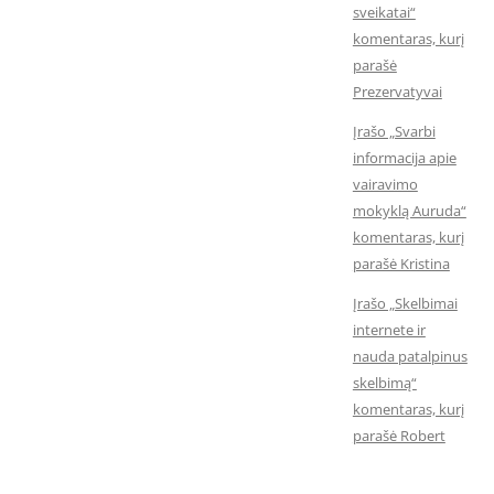
sveikatai“
komentaras, kurį
parašė
Prezervatyvai
Įrašo „Svarbi
informacija apie
vairavimo
mokyklą Auruda“
komentaras, kurį
parašė Kristina
Įrašo „Skelbimai
internete ir
nauda patalpinus
skelbimą“
komentaras, kurį
parašė Robert