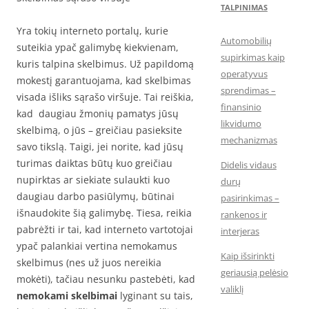
TALPINIMAS
Yra tokių interneto portalų, kurie
Automobilių
suteikia ypač galimybę kiekvienam,
supirkimas kaip
kuris talpina skelbimus. Už papildomą
operatyvus
mokestį garantuojama, kad skelbimas
sprendimas –
visada išliks sąrašo viršuje. Tai reiškia,
finansinio
kad daugiau žmonių pamatys jūsų
likvidumo
skelbimą, o jūs – greičiau pasieksite
mechanizmas
savo tikslą. Taigi, jei norite, kad jūsų
turimas daiktas būtų kuo greičiau
Didelis vidaus
nupirktas ar siekiate sulaukti kuo
durų
daugiau darbo pasiūlymų, būtinai
pasirinkimas –
išnaudokite šią galimybę. Tiesa, reikia
rankenos ir
pabrėžti ir tai, kad interneto vartotojai
interjeras
ypač palankiai vertina nemokamus
Kaip išsirinkti
skelbimus (nes už juos nereikia
geriausią pelėsio
mokėti), tačiau nesunku pastebėti, kad
valiklį
nemokami skelbimai
lyginant su tais,