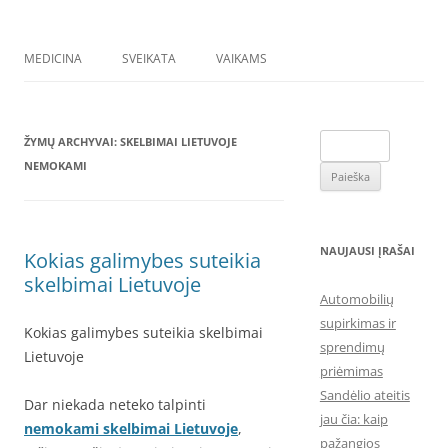
MEDICINA
SVEIKATA
VAIKAMS
Ieškoti:
ŽYMŲ ARCHYVAI:
SKELBIMAI LIETUVOJE
NEMOKAMI
NAUJAUSI ĮRAŠAI
Kokias galimybes suteikia
skelbimai Lietuvoje
Automobilių
supirkimas ir
Kokias galimybes suteikia skelbimai
sprendimų
Lietuvoje
priėmimas
Sandėlio ateitis
Dar niekada neteko talpinti
jau čia: kaip
nemokami skelbimai Lietuvoje
,
pažangios