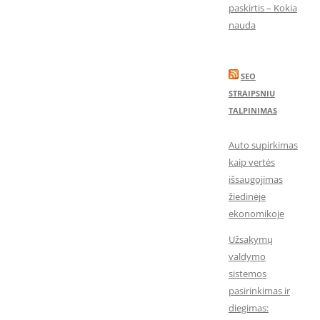
paskirtis – Kokia
nauda
SEO
STRAIPSNIU
TALPINIMAS
Auto supirkimas
kaip vertės
išsaugojimas
žiedinėje
ekonomikoje
Užsakymų
valdymo
sistemos
pasirinkimas ir
diegimas: