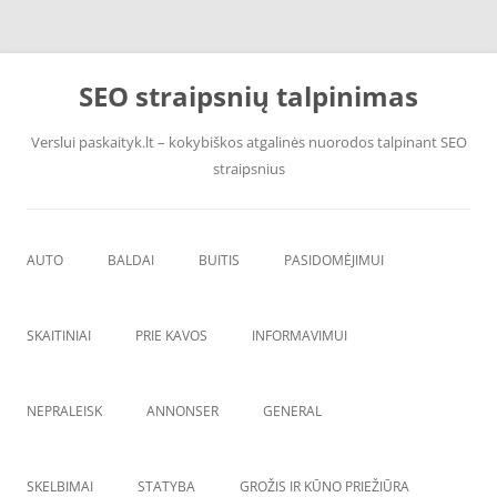
Pereiti
prie
SEO straipsnių talpinimas
turinio
Verslui paskaityk.lt – kokybiškos atgalinės nuorodos talpinant SEO
straipsnius
AUTO
BALDAI
BUITIS
PASIDOMĖJIMUI
PADANGOS
ĮRANGA
SKAITINIAI
PRIE KAVOS
INFORMAVIMUI
VANDENS F
ŠVAROS PREKĖS
NEPRALEISK
ANNONSER
GENERAL
SKELBIMAI
STATYBA
GROŽIS IR KŪNO PRIEŽIŪRA