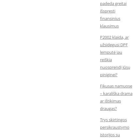
padeda greitai
išspręsti
finansinius
klausimus
P2002 klaida, ar
užsidegusi DPF
lemputė jau
reiškia
nuosprendį jūsų
piniginei?
Fikusas namuose
– karališka drama
ar ištikimas
draugas?
Trys skirtingos
persikraustymo
istorijos su