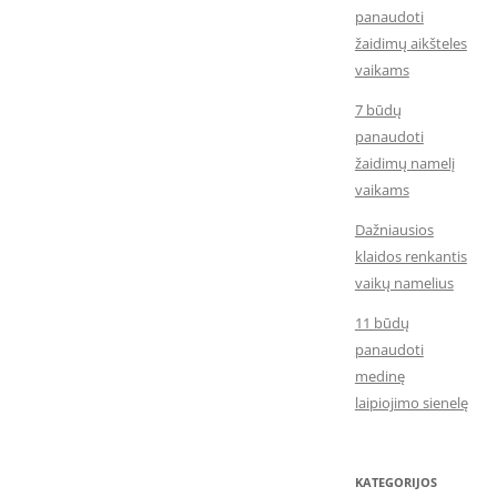
panaudoti
žaidimų aikšteles
vaikams
7 būdų
panaudoti
žaidimų namelį
vaikams
Dažniausios
klaidos renkantis
vaikų namelius
11 būdų
panaudoti
medinę
laipiojimo sienelę
KATEGORIJOS