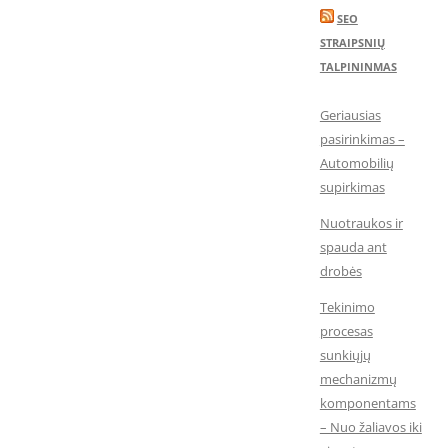
SEO
STRAIPSNIŲ
TALPININMAS
Geriausias
pasirinkimas –
Automobilių
supirkimas
Nuotraukos ir
spauda ant
drobės
Tekinimo
procesas
sunkiųjų
mechanizmų
komponentams
– Nuo žaliavos iki