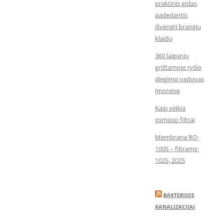
praktinis gidas,
padedantis
išvengti brangių
klaidų
360 laipsnių
grįžtamojo ryšio
diegimo vadovas
įmonėse
Kaip veikia
osmoso filtrai
Membrana RO-
100S – filtrams:
102S, 202S
BAKTERIJOS
KANALIZACIJAI