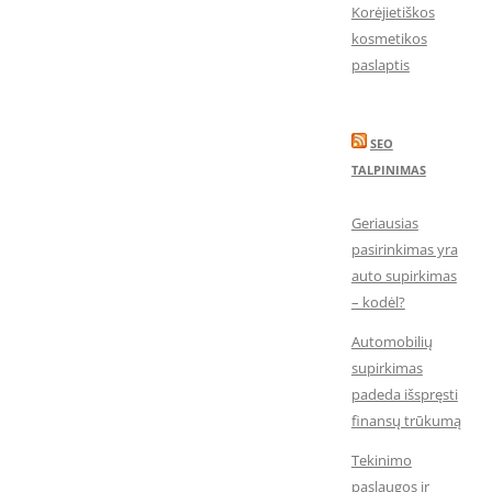
Korėjietiškos
kosmetikos
paslaptis
SEO
TALPINIMAS
Geriausias
pasirinkimas yra
auto supirkimas
– kodėl?
Automobilių
supirkimas
padeda išspręsti
finansų trūkumą
Tekinimo
paslaugos ir