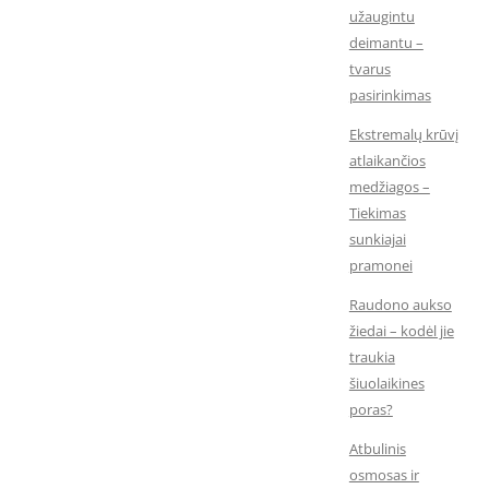
užaugintu
deimantu –
tvarus
pasirinkimas
Ekstremalų krūvį
atlaikančios
medžiagos –
Tiekimas
sunkiajai
pramonei
Raudono aukso
žiedai – kodėl jie
traukia
šiuolaikines
poras?
Atbulinis
osmosas ir