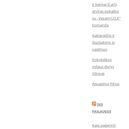
ir kiemai iš arti,
atviras pokalbis
su „Vezam123.lt“
komanda
Kaklaraištis ir
šiuolaikinis jo
vaidmuo
Kokybiškos
vidaus durys
Vilniuje
Aquaphor filtrai
SEO
PASLAUGOS
Kaip pagerinti