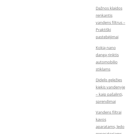
Dažnos klaidos
renkantis
vandens filtrus –
Praktiški
pastebėjimai
Kokią nano
dangą rinktis
automobilio
stiklams
Didelis geležies
kiekis vandenyje
– kaip pašalinti,
sprendimai
Vandens filtrai
kavos
aparatams, ledo
generatoriams,