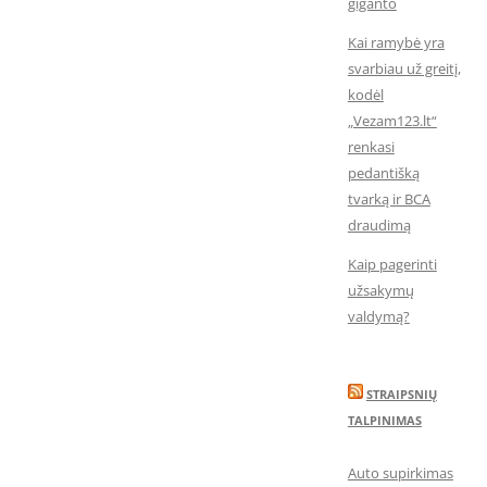
giganto
Kai ramybė yra
svarbiau už greitį,
kodėl
„Vezam123.lt“
renkasi
pedantišką
tvarką ir BCA
draudimą
Kaip pagerinti
užsakymų
valdymą?
STRAIPSNIŲ
TALPINIMAS
Auto supirkimas