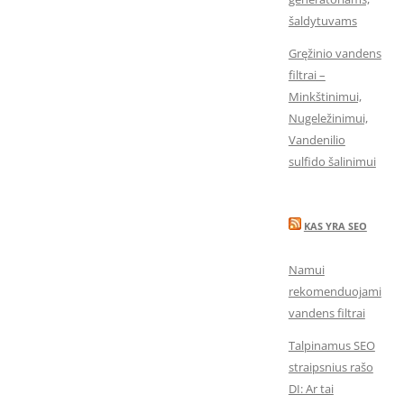
šaldytuvams
Gręžinio vandens
filtrai –
Minkštinimui,
Nugeležinimui,
Vandenilio
sulfido šalinimui
KAS YRA SEO
Namui
rekomenduojami
vandens filtrai
Talpinamus SEO
straipsnius rašo
DI: Ar tai