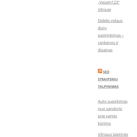
„Vezam123“
Vilniuje
Didelis vidaus
durų
pasirinkimas –
rankenos ir
dizainas
SEO
STRAIPSNIU
TALPINIMAS
Auto supirkimas
nuo sandorio
prie vertės
kūrimo
Vilniaus laiptinės