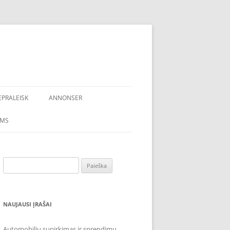
EPRALEISK
ANNONSER
AMS
Ieškoti:
NAUJAUSI ĮRAŠAI
Automobilių supirkimas ir sprendimų