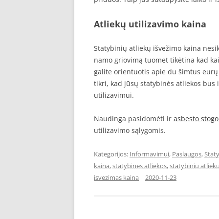
Atliekų utilizavimo kaina
Statybinių atliekų išvežimo kaina nesika
namo griovimą tuomet tikėtina kad kain
galite orientuotis apie du šimtus eurų
tikri, kad jūsų statybinės atliekos bus
utilizavimui.
Naudinga pasidomėti ir
asbesto stog
utilizavimo sąlygomis.
Kategorijos:
Informavimui
,
Paslaugos
,
Stat
kaina
,
statybines atliekos
,
statybiniu atliek
isvezimas kaina
|
2020-11-23