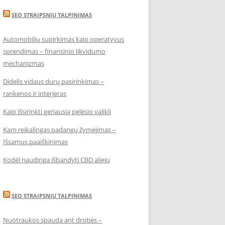
SEO STRAIPSNIU TALPINIMAS
Automobilių supirkimas kaip operatyvus
sprendimas – finansinio likvidumo
mechanizmas
Didelis vidaus durų pasirinkimas –
rankenos ir interjeras
Kaip išsirinkti geriausią pelėsio valiklį
Kam reikalingas padangų žymėjimas –
Išsamus paaiškinimas
Kodėl naudinga išbandyti CBD aliejų
SEO STRAIPSNIU TALPINIMAS
Nuotraukos spauda ant drobės –