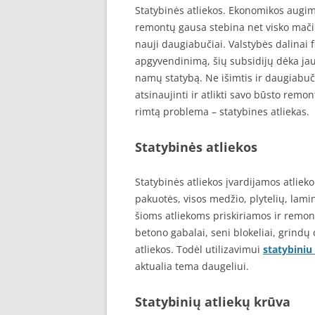
Statybinės atliekos. Ekonomikos augim
remontų gausa stebina net visko mači
nauji daugiabučiai. Valstybės dalina
apgyvendinimą, šių subsidijų dėka jau
namų statybą. Ne išimtis ir daugiabuči
atsinaujinti ir atlikti savo būsto remo
rimtą problema – statybines atliekas.
Statybinės atliekos
Statybinės atliekos įvardijamos atliek
pakuotės, visos medžio, plytelių, lamin
šioms atliekoms priskiriamos ir remont
betono gabalai, seni blokeliai, grindų
atliekos. Todėl utilizavimui
statybiniu
aktualia tema daugeliui.
Statybinių atliekų krūva