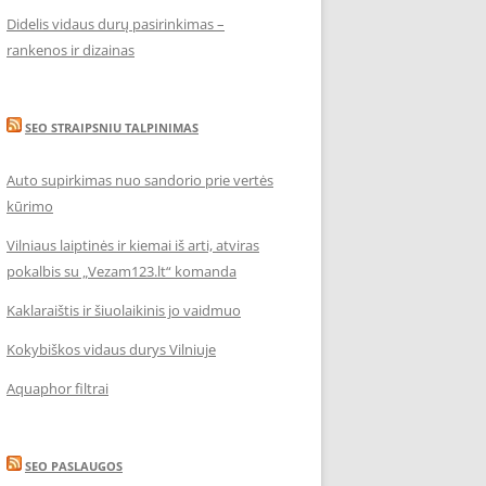
Didelis vidaus durų pasirinkimas –
rankenos ir dizainas
SEO STRAIPSNIU TALPINIMAS
Auto supirkimas nuo sandorio prie vertės
kūrimo
Vilniaus laiptinės ir kiemai iš arti, atviras
pokalbis su „Vezam123.lt“ komanda
Kaklaraištis ir šiuolaikinis jo vaidmuo
Kokybiškos vidaus durys Vilniuje
Aquaphor filtrai
SEO PASLAUGOS