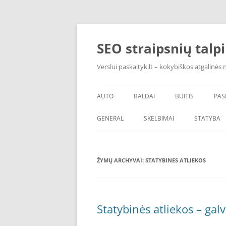
Pereiti
prie
turinio
SEO straipsnių talp
Verslui paskaityk.lt – kokybiškos atgalinės
AUTO
BALDAI
BUITIS
PAS
PADANGOS
ĮRANGA
GENERAL
SKELBIMAI
STATYBA
ŠVAROS PREKĖS
ŽYMŲ ARCHYVAI:
STATYBINES ATLIEKOS
Statybinės atliekos – ga