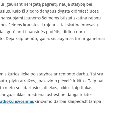
ui įgaunant neregėtą pagreitį, nauja statybą bei
usius. Kaip iš giedro dangaus dygsta didmiesčiuose
i finansuojami jaunoms šeimoms būstai skatina rajonų
nos šeimos kraustosi į rajonus, tai skatina nuosavų
ai, gerėjanti finansinės padėtis, didina norą
nto. Deja kaip bebūtų gaila, šis augimas turi ir ganėtinai
omis kurios lieka po statybos ar remonto darbų. Tai yra
ato, plytų atraižos, įpakavimo plėvelė ir kitos. Taip pat
o metu susidariusios atliekos, tokios kaip tinkas,
 danga, stiklas, mediena, asbestinė danga ir kitos
 atlieku isvezimas
Griovimo-darbai-klaipeda.lt tampa