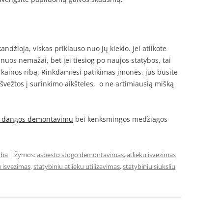
ndžioja, viskas priklauso nuo jų kiekio. Jei atlikote
uos nemažai, bet jei tiesiog po naujos statybos, tai
 kainos ribą. Rinkdamiesi patikimas įmonės, jūs būsite
 išvežtos į surinkimo aikšteles, o ne artimiausią mišką
o dangos demontavimu
bei kenksmingos medžiagos
yba
| Žymos:
asbesto stogo demontavimas
,
atlieku isvezimas
u isvezimas
,
statybiniu atlieku utilizavimas
,
statybiniu siuksliu