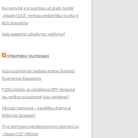
Kai ramybė yra svarbiau už greitį, kodėl
„Vezam123.lt“ renkasi pedantišką tvarką ir
BCA draudimą
Kaip pagerinti užsakymų valdymą?
STRAIPSNIŲ TALPINIMAS
Auto supirkimas padeda greitai išspręsti
finansinius klausimus
P2002 klaida, ar užsidegusi DPF lemputė
jau reiškia nuosprendį jūsų piniginei?
Fikusas namuose – karališka drama ar
ištikimas draugas?
Trys skirtingos persikraustymo istorijos su
„Vezam123“ Vilniuje