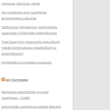
namuose, biuruose, versle
Itin naudingas auto supirkimas
gyvenantiems Lietuvoje
Darbuotojų įsitraukimas, psichologinis
saugumas ir lyderystės meistriškumas
Tvari kiaurymių restauracija: kaip atkurti
metalo konstrukcijas nepažeidžiant jų
autentiškumo?
Korėjietiškos kosmetikos paslaptis
SEO TALPINIMAS
Geriausias pasirinkimas yra auto
supirkimas – kodėl?
Automobilių supirkimas padeda išspręsti