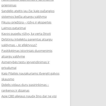
priėmimas
Sandėlio ateitis jau čia: kaip pažangios
sistemos keičia atsargų valdymą
Fikusų priežiūra – rūšys ir ekspertės
Laimos patarimai
Kavos pupelių rūšys, ką verta žinoti
Dirbtiniu intelektu paremtas atsargų
valdymas – Ar efektyvus?
Pasitikėjimas istoriniais duomenimis
atsargų valdyme
Asmenybės testų įgyvendinimas ir
privalumai
Kaip Pilaitės naujakuriams išvengti galvos
skausmo
Didelis vidaus durų pasirinkimas –
rankenos ir dizainas
Apie CBD aliejaus naudą žino dar ne visi