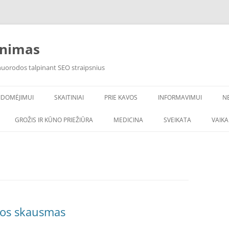
inimas
 nuorodos talpinant SEO straipsnius
IDOMĖJIMUI
SKAITINIAI
PRIE KAVOS
INFORMAVIMUI
N
VANDENS FILTRAI
GROŽIS IR KŪNO PRIEŽIŪRA
MEDICINA
SVEIKATA
VAIK
lvos skausmas