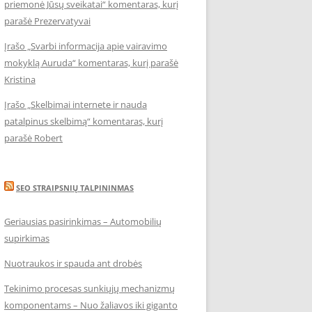
priemonė Jūsų sveikatai“ komentaras, kurį
parašė Prezervatyvai
Įrašo „Svarbi informacija apie vairavimo
mokyklą Auruda“ komentaras, kurį parašė
Kristina
Įrašo „Skelbimai internete ir nauda
patalpinus skelbimą“ komentaras, kurį
parašė Robert
SEO STRAIPSNIŲ TALPININMAS
Geriausias pasirinkimas – Automobilių
supirkimas
Nuotraukos ir spauda ant drobės
Tekinimo procesas sunkiųjų mechanizmų
komponentams – Nuo žaliavos iki giganto