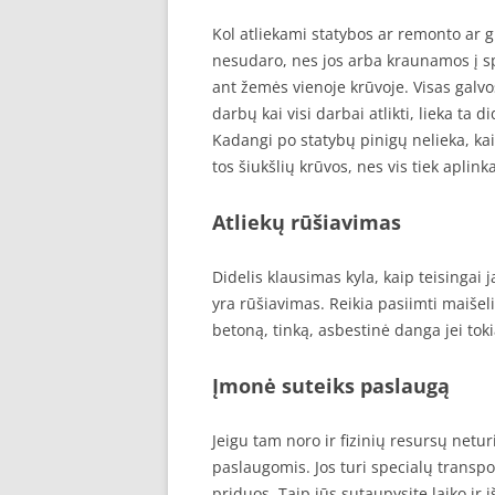
Kol atliekami statybos ar remonto ar g
nesudaro, nes jos arba kraunamos į sp
ant žemės vienoje krūvoje. Visas galv
darbų kai visi darbai atlikti, lieka ta 
Kadangi po statybų pinigų nelieka, ka
tos šiukšlių krūvos, nes vis tiek aplink
Atliekų rūšiavimas
Didelis klausimas kyla, kaip teisingai j
yra rūšiavimas. Reikia pasiimti maišeliu
betoną, tinką, asbestinė danga jei tokia
Įmonė suteiks paslaugą
Jeigu tam noro ir fizinių resursų netur
paslaugomis. Jos turi specialų transpo
priduos. Taip jūs sutaupysite laiko i