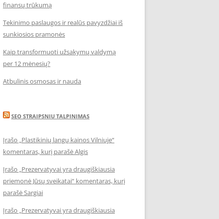
finansų trūkumą
Tekinimo paslaugos ir realūs pavyzdžiai iš
sunkiosios pramonės
Kaip transformuoti užsakymų valdymą
per 12 mėnesių?
Atbulinis osmosas ir nauda
SEO STRAIPSNIU TALPINIMAS
Įrašo „Plastikinių langų kainos Vilniuje“
komentaras, kurį parašė Algis
Įrašo „Prezervatyvai yra draugiškiausia
priemonė Jūsų sveikatai“ komentaras, kurį
parašė Sargiai
Įrašo „Prezervatyvai yra draugiškiausia