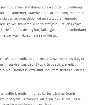
riovimo darbai, statybinės atliekos didelių problemų
ecialų konteinerį statybvietėje, arba tiesiog metamos
os skausmas prasideda, kai po statybų ar remonto
didelė galvos skausmą kelianti statybinių atliekų krūva.
i kurie žmonės tiesiog kurį laiką gyvena nepastebėdami
a netvarkyta ir džiaugiasi savo būstu.
as rūšiuoti ir utilizuoti. Pirmiausia svarbiausias dalykas
s, ir atskirai susidėti iš tos krūvos stiklą, medį,
 buvo. Tuomet išvežti utilizuoti į tam skirtas aikšteles.
ite, galite kreiptis į įmones kurios užsiima šiomis
rtą ir patyrusius žmones kurie surinks, surūšiuos ir
r išvengsite papildomų galvos skausmų.