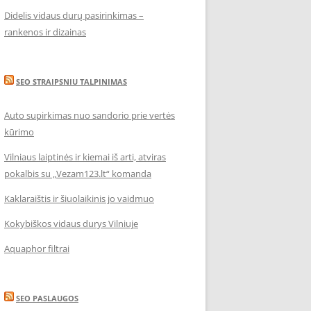
Didelis vidaus durų pasirinkimas –
rankenos ir dizainas
SEO STRAIPSNIU TALPINIMAS
Auto supirkimas nuo sandorio prie vertės
kūrimo
Vilniaus laiptinės ir kiemai iš arti, atviras
pokalbis su „Vezam123.lt“ komanda
Kaklaraištis ir šiuolaikinis jo vaidmuo
Kokybiškos vidaus durys Vilniuje
Aquaphor filtrai
SEO PASLAUGOS