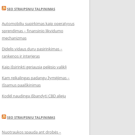
SEO STRAIPSNIU TALPINIMAS
Automobilių supirkimas kaip operatyvus
sprendimas – finansinio likvidumo
mechanizmas
Didelis vidaus durų pasirinkimas –
rankenos ir interjeras
Kaip išsirinkti geriausią pelėsio valiklį
Kam reikalingas padangų žymėjimas –
Išsamus paaiškinimas
Kodėl naudinga išbandyti CBD aliejų
SEO STRAIPSNIU TALPINIMAS
Nuotraukos spauda ant drobės –