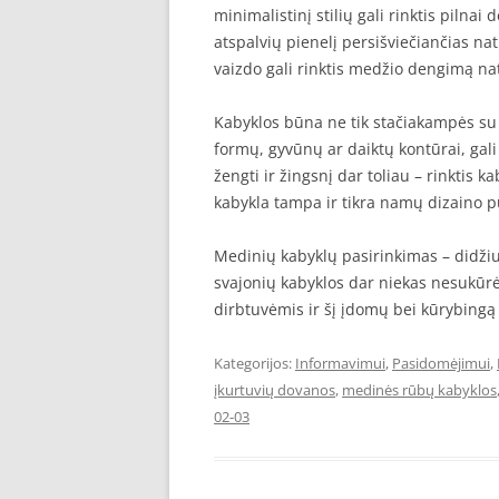
minimalistinį stilių gali rinktis piln
atspalvių pienelį persišviečiančias nat
vaizdo gali rinktis medžio dengimą natūr
Kabyklos būna ne tik stačiakampės su tv
formų, gyvūnų ar daiktų kontūrai, gali 
žengti ir žingsnį dar toliau – rinktis
kabykla tampa ir tikra namų dizaino 
Medinių kabyklų pasirinkimas – didžiulis
svajonių kabyklos dar niekas nesukūrė 
dirbtuvėmis ir šį įdomų bei kūrybingą 
Kategorijos:
Informavimui
,
Pasidomėjimui
,
įkurtuvių dovanos
,
medinės rūbų kabyklos
02-03