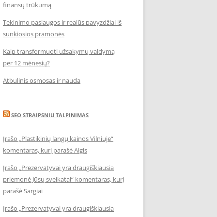
finansų trūkumą
Tekinimo paslaugos ir realūs pavyzdžiai iš
sunkiosios pramonės
Kaip transformuoti užsakymų valdymą
per 12 mėnesių?
Atbulinis osmosas ir nauda
SEO STRAIPSNIU TALPINIMAS
Įrašo „Plastikinių langų kainos Vilniuje“
komentaras, kurį parašė Algis
Įrašo „Prezervatyvai yra draugiškiausia
priemonė Jūsų sveikatai“ komentaras, kurį
parašė Sargiai
Įrašo „Prezervatyvai yra draugiškiausia