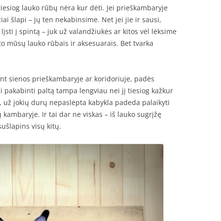
 tiesiog lauko rūbų nėra kur dėti. Jei prieškambaryje
ai šlapi – jų ten nekabinsime. Net jei jie ir sausi,
) lįsti į spintą – juk už valandžiukės ar kitos vėl lėksime
to mūsų lauko rūbais ir aksesuarais. Bet tvarka
ant sienos prieškambaryje ar koridoriuje, padės
gai pakabinti paltą tampa lengviau nei jį tiesiog kažkur
, už jokių durų nepaslėpta kabykla padeda palaikyti
ambaryje. Ir tai dar ne viskas – iš lauko sugrįžę
sušlapins visų kitų.