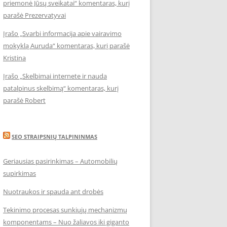
priemonė Jūsų sveikatai“ komentaras, kurį
parašė Prezervatyvai
Įrašo „Svarbi informacija apie vairavimo
mokyklą Auruda“ komentaras, kurį parašė
Kristina
Įrašo „Skelbimai internete ir nauda
patalpinus skelbimą“ komentaras, kurį
parašė Robert
SEO STRAIPSNIŲ TALPININMAS
Geriausias pasirinkimas – Automobilių
supirkimas
Nuotraukos ir spauda ant drobės
Tekinimo procesas sunkiųjų mechanizmų
komponentams – Nuo žaliavos iki giganto