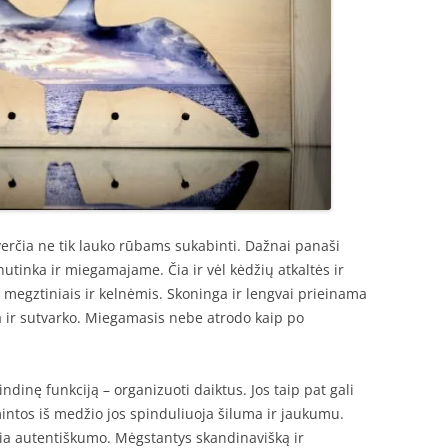
erčia ne tik lauko rūbams sukabinti. Dažnai panaši
– nutinka ir miegamajame. Čia ir vėl kėdžių atkaltės ir
megztiniais ir kelnėmis. Skoninga ir lengvai prieinama
a ir sutvarko. Miegamasis nebe atrodo kaip po
ndinę funkciją – organizuoti daiktus. Jos taip pat gali
amintos iš medžio jos spinduliuoja šiluma ir jaukumu.
kia autentiškumo. Mėgstantys skandinavišką ir