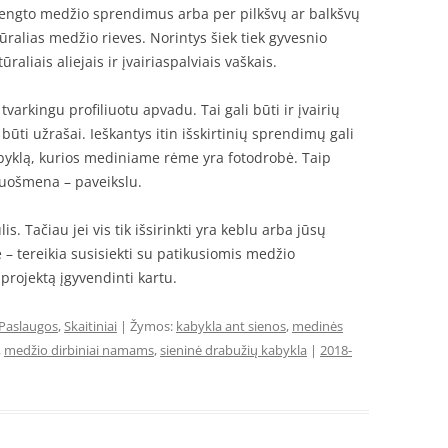
ai dengto medžio sprendimus arba per pilkšvų ar balkšvų
ūralias medžio rieves. Norintys šiek tiek gyvesnio
aliais aliejais ir įvairiaspalviais vaškais.
arkingu profiliuotu apvadu. Tai gali būti ir įvairių
būti užrašai. Ieškantys itin išskirtinių sprendimų gali
 kabyklą, kurios mediniame rėme yra fotodrobė. Taip
puošmena – paveikslu.
. Tačiau jei vis tik išsirinkti yra keblu arba jūsų
– tereikia susisiekti su patikusiomis medžio
projektą įgyvendinti kartu.
Paslaugos
,
Skaitiniai
| Žymos:
kabykla ant sienos
,
medinės
,
medžio dirbiniai namams
,
sieninė drabužių kabykla
|
2018-