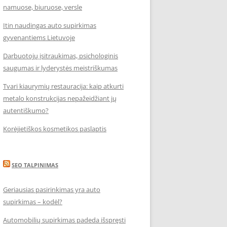
namuose, biuruose, versle
Itin naudingas auto supirkimas
gyvenantiems Lietuvoje
Darbuotojų įsitraukimas, psichologinis
saugumas ir lyderystės meistriškumas
Tvari kiaurymių restauracija: kaip atkurti
metalo konstrukcijas nepažeidžiant jų
autentiškumo?
Korėjietiškos kosmetikos paslaptis
SEO TALPINIMAS
Geriausias pasirinkimas yra auto
supirkimas – kodėl?
Automobilių supirkimas padeda išspręsti