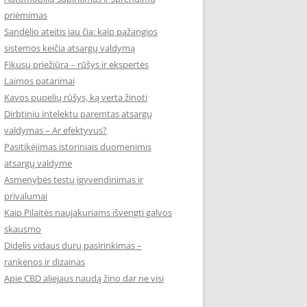
priėmimas
Sandėlio ateitis jau čia: kaip pažangios
sistemos keičia atsargų valdymą
Fikusų priežiūra – rūšys ir ekspertės
Laimos patarimai
Kavos pupelių rūšys, ką verta žinoti
Dirbtiniu intelektu paremtas atsargų
valdymas – Ar efektyvus?
Pasitikėjimas istoriniais duomenimis
atsargų valdyme
Asmenybės testų įgyvendinimas ir
privalumai
Kaip Pilaitės naujakuriams išvengti galvos
skausmo
Didelis vidaus durų pasirinkimas –
rankenos ir dizainas
Apie CBD aliejaus naudą žino dar ne visi