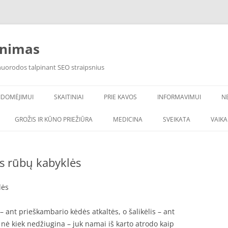
inimas
 nuorodos talpinant SEO straipsnius
IDOMĖJIMUI
SKAITINIAI
PRIE KAVOS
INFORMAVIMUI
N
VANDENS FILTRAI
GROŽIS IR KŪNO PRIEŽIŪRA
MEDICINA
SVEIKATA
VAIK
ės rūbų kabyklės
lės
 – ant prieškambario kėdės atkaltės, o šalikėlis – ant
ė kiek nedžiugina – juk namai iš karto atrodo kaip