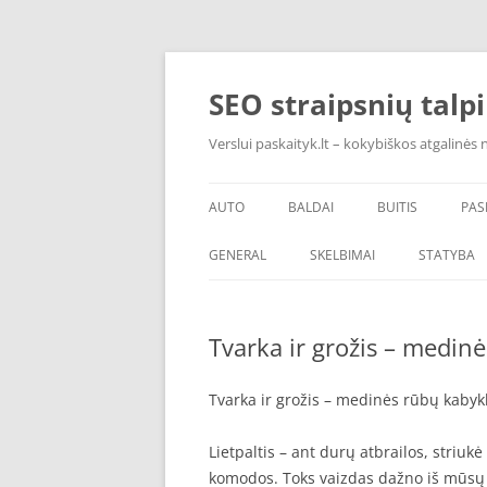
Pereiti
prie
turinio
SEO straipsnių talp
Verslui paskaityk.lt – kokybiškos atgalinės
AUTO
BALDAI
BUITIS
PAS
PADANGOS
ĮRANGA
GENERAL
SKELBIMAI
STATYBA
ŠVAROS PREKĖS
Tvarka ir grožis – medin
Tvarka ir grožis – medinės rūbų kabyk
Lietpaltis – ant durų atbrailos, striukė
komodos. Toks vaizdas dažno iš mūsų n