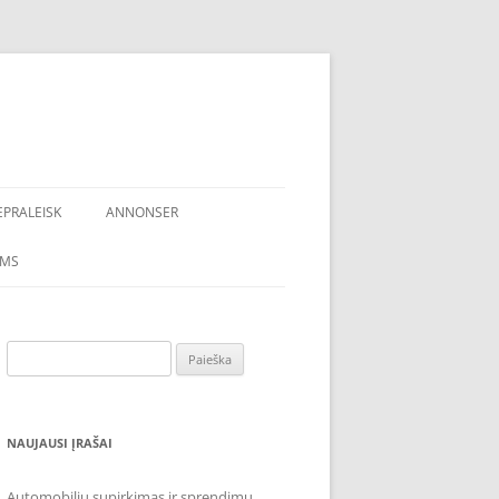
EPRALEISK
ANNONSER
AMS
Ieškoti:
NAUJAUSI ĮRAŠAI
Automobilių supirkimas ir sprendimų