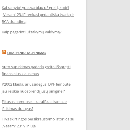
Kai ramybė yra svarbiau už greitį, kodėl
„Vezam123.lt“ renkasi pedantišką tvarką ir
BCA draudimą
Kaip pagerinti užsakymų valdymą?
STRAIPSNIŲ TALPINIMAS
Auto supirkimas padeda greitai išspręsti
finansinius klausimus
P2002 klaida, ar užsidegusi DPF lemputė
jau reiškia nuosprendį jūsų piniginei?
Fikusas namuose – karališka drama ar
ištikimas draugas?
Trys skirtingos persikraustymo istorijos su
„Vezam123“ Vilniuje