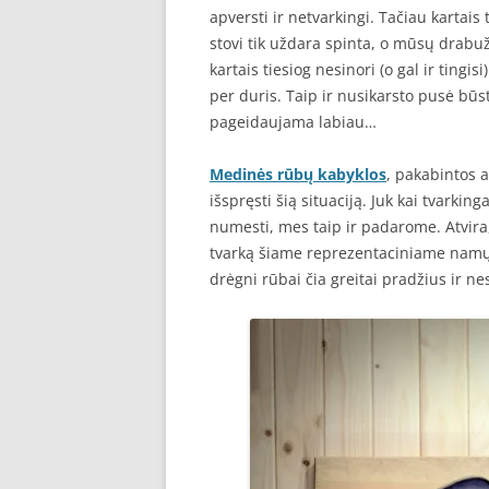
apversti ir netvarkingi. Tačiau kartais
stovi tik uždara spinta, o mūsų drabuži
kartais tiesiog nesinori (o gal ir tingisi
per duris. Taip ir nusikarsto pusė būs
pageidaujama labiau…
Medinės rūbų kabyklos
, pakabintos 
išspręsti šią situaciją. Juk kai tvarkin
numesti, mes taip ir padarome. Atvira
tvarką šiame reprezentaciniame namų k
drėgni rūbai čia greitai pradžius ir ne