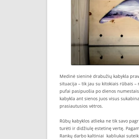
Medinė sieninė drabužių kabykla prav
situacija – tik jau su kitokiais rūbais 
pufai pasipuošia po dienos numestais 
kabykla ant sienos juos visus sukabin
prasiautusios vėtros.
Rūbų kabyklos atlieka ne tik savo pagri
turėti ir didžiulę estetinę vertę. Pag
Rankų darbo kaltiniai kabliukai sutei