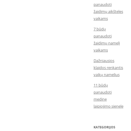
panaudoti
žaidimų aikšteles
vaikams
7 būdų
panaudoti
žaidimų namelį
vaikams
Dažniausios
klaidos renkantis
vaikų namelius
11 būdų
panaudoti
medinę
laipiojimo sienelę
KATEGORIJOS