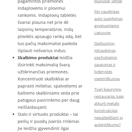
pagamintos priemonės
biuruose, versle
indaplovėms ir plovimui
Itin naudingas
rankomis. Indaplovių tabletės
auto supirkimas
švariai plauna net prie 40
gyvenantiems
laipsnių temperatūros. Indų
Lietuvoje
ploviklis apsaugo rankų odą, bet
tuo pačių maksimaliai padeda
Darbuotojų
išplauti nešvarius indus;
įsitraukimas,
Skalbimo produktai
leidžia
psichologinis
išsirinkti maksimalią švarą
saugumas ir
užtikrinančias priemones.
lyderystės
Koncentruoti skalbikliai ar
meistriškumas
paprasti milteliai, spalvotiems ar
Tvari kiaurymių
baltiems skalbiniams veda prie
restauracija: kaip
patogaus pasirinkimo per daug
atkurti metalo
neišlaidaujant;
konstrukcijas
Stalo ir virtuvės produktai – tai
nepažeidžiant jų
peilių ir puodų įvairūs rinkiniai.
autentiškumo?
Jie leidžia įgyvendinti ilgai