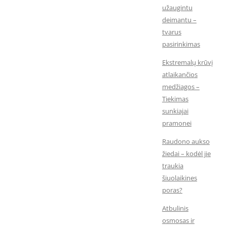
užaugintu
deimantu –
tvarus
pasirinkimas
Ekstremalų krūvį
atlaikančios
medžiagos –
Tiekimas
sunkiajai
pramonei
Raudono aukso
žiedai – kodėl jie
traukia
šiuolaikines
poras?
Atbulinis
osmosas ir