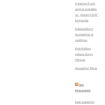
ir kiemai iš arti,
atviras pokalbis
su „Vezam123.lt“
komanda
Kaklaraištis ir
šiuolaikinis jo
vaidmuo
Kokybiškos
vidaus durys
Vilniuje
Aquaphor filtrai
SEO
PASLAUGOS
Kaip pagerinti