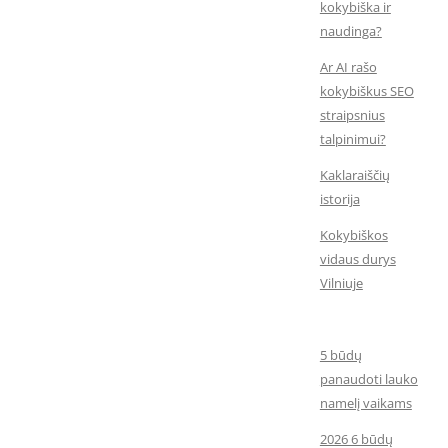
kokybiška ir
naudinga?
Ar AI rašo
kokybiškus SEO
straipsnius
talpinimui?
Kaklaraiščių
istorija
Kokybiškos
vidaus durys
Vilniuje
5 būdų
panaudoti lauko
namelį vaikams
2026 6 būdų