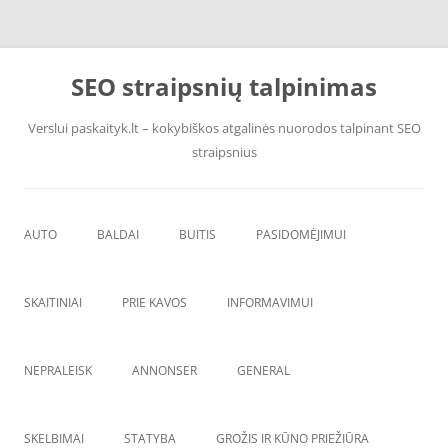
Pereiti
prie
SEO straipsnių talpinimas
turinio
Verslui paskaityk.lt – kokybiškos atgalinės nuorodos talpinant SEO
straipsnius
AUTO
BALDAI
BUITIS
PASIDOMĖJIMUI
PADANGOS
ĮRANGA
SKAITINIAI
PRIE KAVOS
INFORMAVIMUI
VANDENS F
ŠVAROS PREKĖS
NEPRALEISK
ANNONSER
GENERAL
SKELBIMAI
STATYBA
GROŽIS IR KŪNO PRIEŽIŪRA