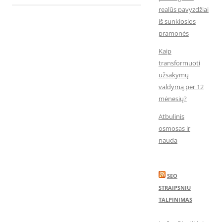
realūs pavyzdžiai
iš sunkiosios
pramonės
Kaip
transformuoti
užsakymų
valdymą per 12
mėnesių?
Atbulinis
osmosas ir
nauda
SEO
STRAIPSNIU
TALPINIMAS