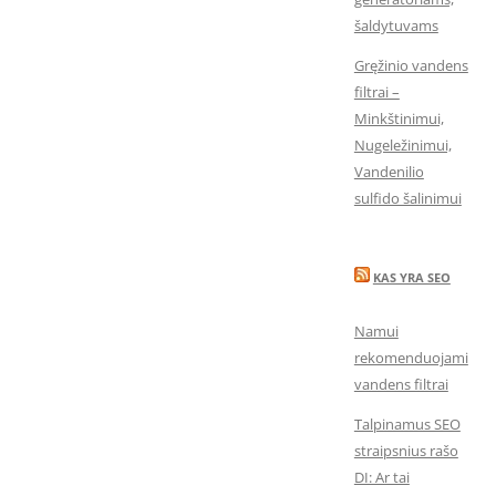
šaldytuvams
Gręžinio vandens
filtrai –
Minkštinimui,
Nugeležinimui,
Vandenilio
sulfido šalinimui
KAS YRA SEO
Namui
rekomenduojami
vandens filtrai
Talpinamus SEO
straipsnius rašo
DI: Ar tai