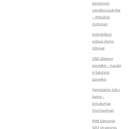
geriamojo
vandens kokybę
– Atbulinis
osmosas
Kokybiškos
vidaus durys
Vilniuje
CBD aliejaus
poveikis – nauda
ir šalutinis
poveikis
Įtempiamų lubų
kaina –
privalumai,
montavimas
Kiek kainuoja
SEO straipsnių