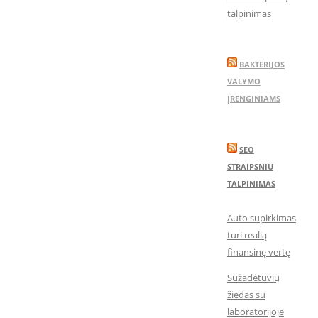
talpinimas
BAKTERIJOS
VALYMO
ĮRENGINIAMS
SEO
STRAIPSNIU
TALPINIMAS
Auto supirkimas
turi realią
finansinę vertę
Sužadėtuvių
žiedas su
laboratorijoje