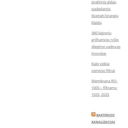
praktinis gidas,
padedantis
išvengti brangių
klaidų
360 laipsnių
grįžtamojo ryšio
diegimo vadovas
įmonėse
Kaip veikia
osmoso filtrai
Membrana RO-
100S – filtrams:
102S, 202S
BAKTERIJOS
KANALIZACIJAI