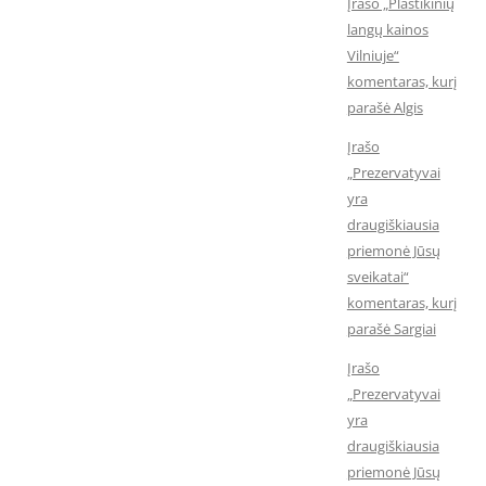
Įrašo „Plastikinių
langų kainos
Vilniuje“
komentaras, kurį
parašė Algis
Įrašo
„Prezervatyvai
yra
draugiškiausia
priemonė Jūsų
sveikatai“
komentaras, kurį
parašė Sargiai
Įrašo
„Prezervatyvai
yra
draugiškiausia
priemonė Jūsų