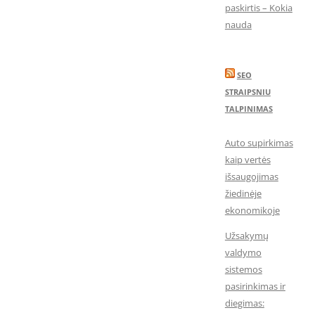
paskirtis – Kokia
nauda
SEO
STRAIPSNIU
TALPINIMAS
Auto supirkimas
kaip vertės
išsaugojimas
žiedinėje
ekonomikoje
Užsakymų
valdymo
sistemos
pasirinkimas ir
diegimas: