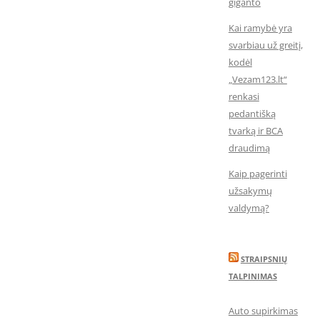
giganto
Kai ramybė yra
svarbiau už greitį,
kodėl
„Vezam123.lt“
renkasi
pedantišką
tvarką ir BCA
draudimą
Kaip pagerinti
užsakymų
valdymą?
STRAIPSNIŲ
TALPINIMAS
Auto supirkimas