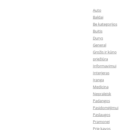
Auto
Baldai
Be kategorijos
Buitis
Durys
General
Grožis ir kūno
priežiūra
Informavimui
Interjeras
Įranga
Medicina
Nepraleisk
Padangos
Pasidomėjimui
Paslaugos
Pramonei
Prie kavos