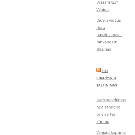
„Vezam123“
Vilniuje
Didelis vidaus
durų
pasirinkimas –
rankenos ir
dizainas
SEO
STRAIPSNIU
TALPINIMAS
Auto supirkimas
nuo sandorio
prie vertės
kūrimo
Vilniaus laiptinės