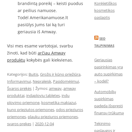
brandintą poreikį – keisti puodus
Korėjietiškos
ar peilius namuose.
kosmetikos
Todėl Amerikanamuose.lt
paslaptis
pasiūlys Jums tai ką turi
geriausia iš Amway.
SEO
Visi mes esame vartotojai, svarbu
TALPINIMAS
žinoti, kad būti
arčiau Amway
produktų
kokybės gali kiekvienas.
Geriausias
pasirinkimas yra
auto supirkimas
Kategorijos:
Buitis
,
Grožis ir kūno priežiūra
,
– kodėl?
Informavimui
,
Nepraleisk
,
Pasidomėjimui
,
Švaros prekės
| Žymos:
amway
,
amway
Automobilių
produktai
,
indaploviu tabletes
,
indu
supirkimas
plovimo priemone
,
kosmetika makiazui
,
padeda išspręsti
kuno prieziutos priemones
,
odos prieziuros
finansų trūkumą
priemones
,
plauku prieziuros priemones
,
Tekinimo
svaros prekes
|
2020-12-04
paslaugos ir