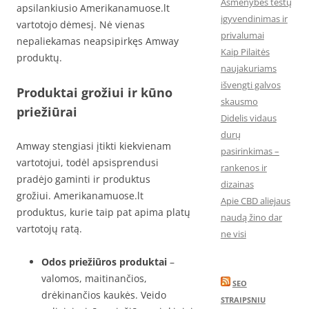
Asmenybės testų
apsilankiusio Amerikanamuose.lt
įgyvendinimas ir
vartotojo dėmesį. Nė vienas
privalumai
nepaliekamas neapsipirkęs Amway
Kaip Pilaitės
produktų.
naujakuriams
išvengti galvos
Produktai grožiui ir kūno
skausmo
priežiūrai
Didelis vidaus
durų
Amway stengiasi įtikti kiekvienam
pasirinkimas –
vartotojui, todėl apsisprendusi
rankenos ir
pradėjo gaminti ir produktus
dizainas
grožiui. Amerikanamuose.lt
Apie CBD aliejaus
produktus, kurie taip pat apima platų
naudą žino dar
vartotojų ratą.
ne visi
Odos priežiūros produktai
–
valomos, maitinančios,
SEO
drėkinančios kaukės. Veido
STRAIPSNIU