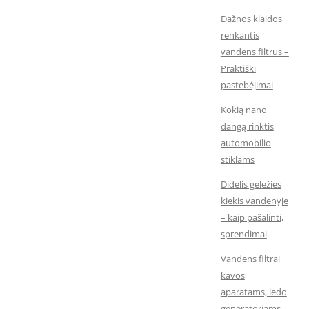
Dažnos klaidos
renkantis
vandens filtrus –
Praktiški
pastebėjimai
Kokią nano
dangą rinktis
automobilio
stiklams
Didelis geležies
kiekis vandenyje
– kaip pašalinti,
sprendimai
Vandens filtrai
kavos
aparatams, ledo
generatoriams,