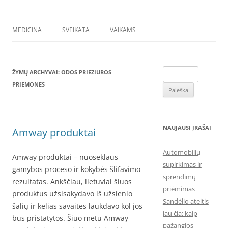
MEDICINA
SVEIKATA
VAIKAMS
Ieškoti:
ŽYMŲ ARCHYVAI:
ODOS PRIEZIUROS
PRIEMONES
NAUJAUSI ĮRAŠAI
Amway produktai
Automobilių
Amway produktai – nuoseklaus
supirkimas ir
gamybos proceso ir kokybės šlifavimo
sprendimų
rezultatas. Ankščiau, lietuviai šiuos
priėmimas
produktus užsisakydavo iš užsienio
Sandėlio ateitis
šalių ir kelias savaites laukdavo kol jos
jau čia: kaip
bus pristatytos. Šiuo metu Amway
pažangios