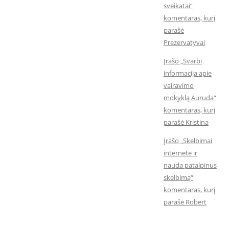
sveikatai“
komentaras, kurį
parašė
Prezervatyvai
Įrašo „Svarbi
informacija apie
vairavimo
mokyklą Auruda“
komentaras, kurį
parašė Kristina
Įrašo „Skelbimai
internete ir
nauda patalpinus
skelbimą“
komentaras, kurį
parašė Robert