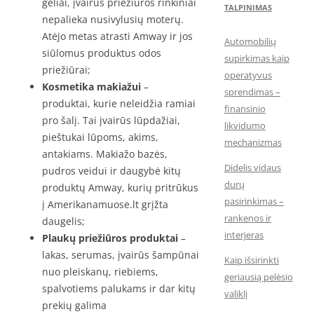
geliai, įvairūs priežiūros rinkiniai
TALPINIMAS
nepalieka nusivylusių moterų.
Atėjo metas atrasti Amway ir jos
Automobilių
siūlomus produktus odos
supirkimas kaip
priežiūrai;
operatyvus
Kosmetika makiažui
–
sprendimas –
produktai, kurie neleidžia ramiai
finansinio
pro šalį. Tai įvairūs lūpdažiai,
likvidumo
pieštukai lūpoms, akims,
mechanizmas
antakiams. Makiažo bazės,
Didelis vidaus
pudros veidui ir daugybė kitų
durų
produktų Amway, kurių pritrūkus
pasirinkimas –
į Amerikanamuose.lt grįžta
rankenos ir
daugelis;
interjeras
Plaukų priežiūros produktai
–
lakas, serumas, įvairūs šampūnai
Kaip išsirinkti
nuo pleiskanų, riebiems,
geriausią pelėsio
spalvotiems palukams ir dar kitų
valiklį
prekių galima