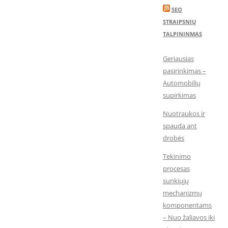
SEO
STRAIPSNIŲ
TALPININMAS
Geriausias
pasirinkimas –
Automobilių
supirkimas
Nuotraukos ir
spauda ant
drobės
Tekinimo
procesas
sunkiųjų
mechanizmų
komponentams
– Nuo žaliavos iki