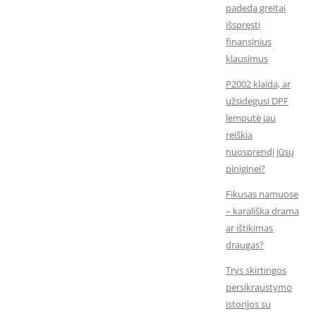
padeda greitai
išspręsti
finansinius
klausimus
P2002 klaida, ar
užsidegusi DPF
lemputė jau
reiškia
nuosprendį jūsų
piniginei?
Fikusas namuose
– karališka drama
ar ištikimas
draugas?
Trys skirtingos
persikraustymo
istorijos su