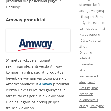
produktai yra pasiekiami įsigyti ir
sistemos keičia
Lietuvoje.
atsargų valdymą
Fikusų priežiūra –
Amway produktai
rūšys ir ekspertės
Laimos patarimai
Kavos pupelių
rūšys, ką verta
žinoti
Dirbtiniu
intelektu
51 metus kokybę šlifuojanti ir
paremtas
sėkmingai plečianti verslą Amway
atsargų
kompanija gali pasiūlyti produktus
valdymas – Ar
beveik kiekvienam vartotojų poreikiui.
efektyvus?
Amerikanamuose.lt
Amway
produktai
Pasitikėjimas
leidžia rinktis iš įvairios gausybės ir
istoriniais
atrasti tai kas geriausia kiekvienam.
duomenimis
Didelės ir gausios prekių grupės
atsargų valdyme
traukia kiekvieno