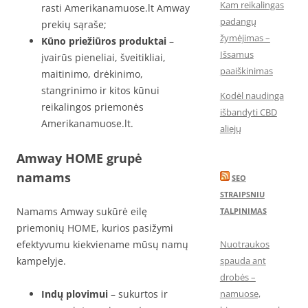
Kam reikalingas
rasti Amerikanamuose.lt Amway
padangų
prekių sąraše;
žymėjimas –
Kūno priežiūros produktai
–
Išsamus
įvairūs pieneliai, šveitikliai,
paaiškinimas
maitinimo, drėkinimo,
stangrinimo ir kitos kūnui
Kodėl naudinga
reikalingos priemonės
išbandyti CBD
Amerikanamuose.lt.
aliejų
Amway HOME grupė
namams
SEO
STRAIPSNIU
Namams Amway sukūrė eilę
TALPINIMAS
priemonių HOME, kurios pasižymi
efektyvumu kiekviename mūsų namų
Nuotraukos
kampelyje.
spauda ant
drobės –
Indų plovimui
– sukurtos ir
namuose,