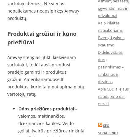
Asmenybės testų
vartotojo dėmesį. Nė vienas
įgyvendinimas ir
nepaliekamas neapsipirkęs Amway
privalumai
produktų.
Kaip Pilaitės
naujakuriams
Produktai grožiui ir kūno
išvengti galvos
priežiūrai
skausmo
Didelis vidaus
Amway stengiasi įtikti kiekvienam
durų
vartotojui, todėl apsisprendusi
pasirinkimas –
pradėjo gaminti ir produktus
rankenos ir
grožiui. Amerikanamuose.lt
dizainas
produktus, kurie taip pat apima platų
Apie CBD aliejaus
vartotojų ratą.
naudą žino dar
ne visi
Odos priežiūros produktai
–
valomos, maitinančios,
drėkinančios kaukės. Veido
SEO
geliai, įvairūs priežiūros rinkiniai
STRAIPSNIU