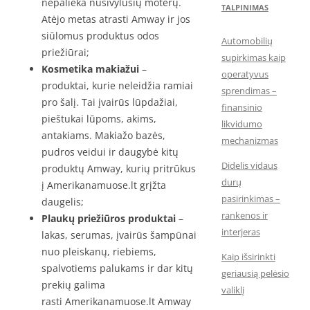
nepalieka nusivylusių moterų.
TALPINIMAS
Atėjo metas atrasti Amway ir jos
siūlomus produktus odos
Automobilių
priežiūrai;
supirkimas kaip
Kosmetika makiažui
–
operatyvus
produktai, kurie neleidžia ramiai
sprendimas –
pro šalį. Tai įvairūs lūpdažiai,
finansinio
pieštukai lūpoms, akims,
likvidumo
antakiams. Makiažo bazės,
mechanizmas
pudros veidui ir daugybė kitų
Didelis vidaus
produktų Amway, kurių pritrūkus
durų
į Amerikanamuose.lt grįžta
pasirinkimas –
daugelis;
rankenos ir
Plaukų priežiūros produktai
–
interjeras
lakas, serumas, įvairūs šampūnai
nuo pleiskanų, riebiems,
Kaip išsirinkti
spalvotiems palukams ir dar kitų
geriausią pelėsio
prekių galima
valiklį
rasti Amerikanamuose.lt Amway