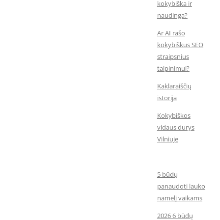
kokybiška ir
naudinga?
Ar AI rašo
kokybiškus SEO
straipsnius
talpinimui?
Kaklaraiščių
istorija
Kokybiškos
vidaus durys
Vilniuje
5 būdų
panaudoti lauko
namelį vaikams
2026 6 būdų