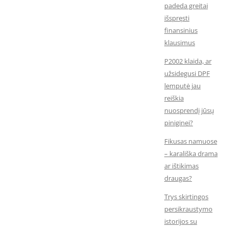
padeda greitai
išspręsti
finansinius
klausimus
P2002 klaida, ar
užsidegusi DPF
lemputė jau
reiškia
nuosprendį jūsų
piniginei?
Fikusas namuose
– karališka drama
ar ištikimas
draugas?
Trys skirtingos
persikraustymo
istorijos su