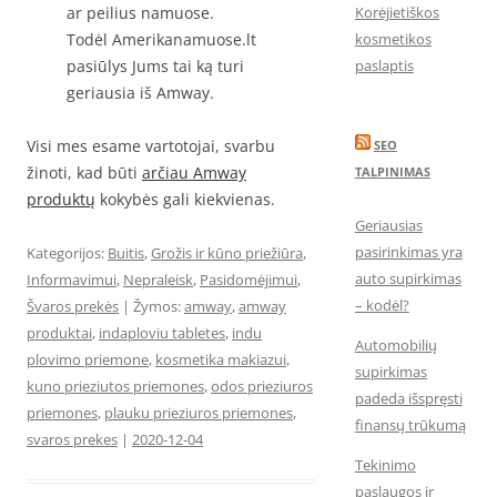
ar peilius namuose.
Korėjietiškos
Todėl Amerikanamuose.lt
kosmetikos
pasiūlys Jums tai ką turi
paslaptis
geriausia iš Amway.
Visi mes esame vartotojai, svarbu
SEO
žinoti, kad būti
arčiau Amway
TALPINIMAS
produktų
kokybės gali kiekvienas.
Geriausias
pasirinkimas yra
Kategorijos:
Buitis
,
Grožis ir kūno priežiūra
,
auto supirkimas
Informavimui
,
Nepraleisk
,
Pasidomėjimui
,
– kodėl?
Švaros prekės
| Žymos:
amway
,
amway
produktai
,
indaploviu tabletes
,
indu
Automobilių
plovimo priemone
,
kosmetika makiazui
,
supirkimas
kuno prieziutos priemones
,
odos prieziuros
padeda išspręsti
priemones
,
plauku prieziuros priemones
,
finansų trūkumą
svaros prekes
|
2020-12-04
Tekinimo
paslaugos ir