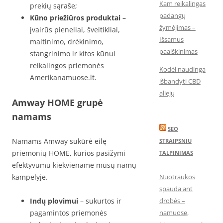
Kam reikalingas
prekių sąraše;
padangų
Kūno priežiūros produktai
–
žymėjimas –
įvairūs pieneliai, šveitikliai,
Išsamus
maitinimo, drėkinimo,
paaiškinimas
stangrinimo ir kitos kūnui
reikalingos priemonės
Kodėl naudinga
Amerikanamuose.lt.
išbandyti CBD
aliejų
Amway HOME grupė
namams
SEO
Namams Amway sukūrė eilę
STRAIPSNIU
priemonių HOME, kurios pasižymi
TALPINIMAS
efektyvumu kiekviename mūsų namų
kampelyje.
Nuotraukos
spauda ant
Indų plovimui
– sukurtos ir
drobės –
pagamintos priemonės
namuose,