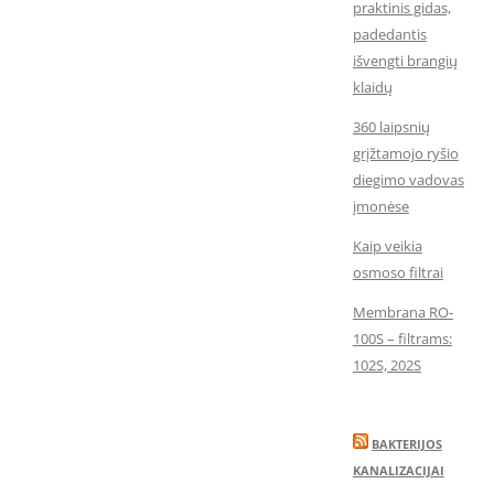
praktinis gidas,
padedantis
išvengti brangių
klaidų
360 laipsnių
grįžtamojo ryšio
diegimo vadovas
įmonėse
Kaip veikia
osmoso filtrai
Membrana RO-
100S – filtrams:
102S, 202S
BAKTERIJOS
KANALIZACIJAI