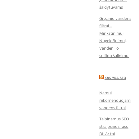
šaldytuvams
Gręžinio vandens
filtrai –
Minkštinimui,
Nugeležinimui,
Vandenilio
sulfido šalinimui
KAS YRA SEO
Namui
rekomenduojami
vandens filtrai
Talpinamus SEO
straipsnius rašo
DI: Ar tai