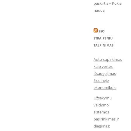
paskirtis – Kokia
nauda
SEO
STRAIPSNIU
TALPINIMAS
Auto supirkimas
kaip vertės
išsaugojimas
žiedinėje
ekonomikoje
Užsakymų
valdymo
sistemos
pasirinkimas ir
diegimas: