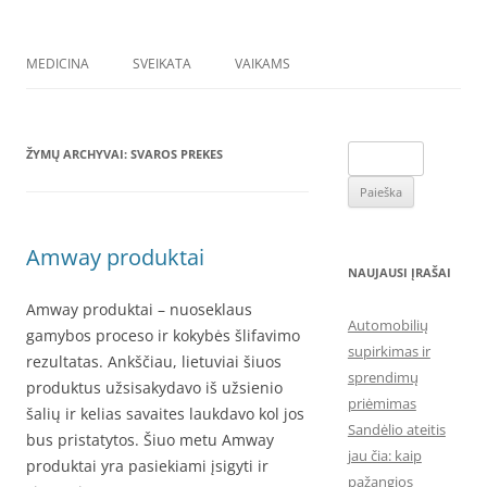
MEDICINA
SVEIKATA
VAIKAMS
Ieškoti:
ŽYMŲ ARCHYVAI:
SVAROS PREKES
Amway produktai
NAUJAUSI ĮRAŠAI
Amway produktai – nuoseklaus
Automobilių
gamybos proceso ir kokybės šlifavimo
supirkimas ir
rezultatas. Ankščiau, lietuviai šiuos
sprendimų
produktus užsisakydavo iš užsienio
priėmimas
šalių ir kelias savaites laukdavo kol jos
Sandėlio ateitis
bus pristatytos. Šiuo metu Amway
jau čia: kaip
produktai yra pasiekiami įsigyti ir
pažangios