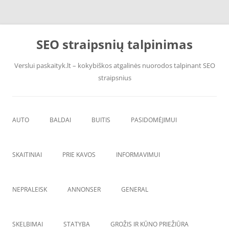
Pereiti
prie
SEO straipsnių talpinimas
turinio
Verslui paskaityk.lt – kokybiškos atgalinės nuorodos talpinant SEO
straipsnius
AUTO
BALDAI
BUITIS
PASIDOMĖJIMUI
PADANGOS
ĮRANGA
SKAITINIAI
PRIE KAVOS
INFORMAVIMUI
VANDENS F
ŠVAROS PREKĖS
NEPRALEISK
ANNONSER
GENERAL
SKELBIMAI
STATYBA
GROŽIS IR KŪNO PRIEŽIŪRA