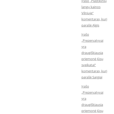
Įrašo „Plastikinių
langų kainos
Vilniuje“
komentaras, kurį
parašė Algis
Įrašo
„Prezervatyvai
yra
draugiškiausia
priemonė Jūsų
sveikatai“
komentaras, kurį
parašė Sargiai
Įrašo
„Prezervatyvai
yra
draugiškiausia
priemonė Jūsų