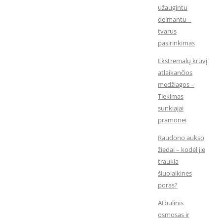
užaugintu
deimantu –
tvarus
pasirinkimas
Ekstremalų krūvį
atlaikančios
medžiagos –
Tiekimas
sunkiajai
pramonei
Raudono aukso
žiedai – kodėl jie
traukia
šiuolaikines
poras?
Atbulinis
osmosas ir