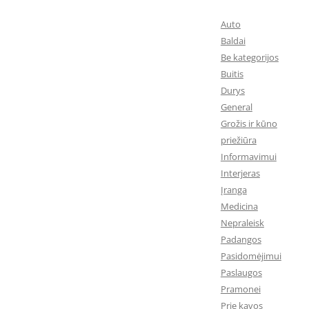
Auto
Baldai
Be kategorijos
Buitis
Durys
General
Grožis ir kūno
priežiūra
Informavimui
Interjeras
Įranga
Medicina
Nepraleisk
Padangos
Pasidomėjimui
Paslaugos
Pramonei
Prie kavos