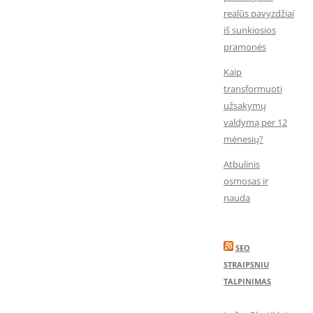
realūs pavyzdžiai
iš sunkiosios
pramonės
Kaip
transformuoti
užsakymų
valdymą per 12
mėnesių?
Atbulinis
osmosas ir
nauda
SEO
STRAIPSNIU
TALPINIMAS