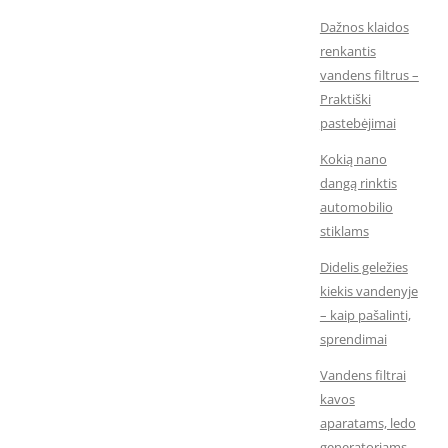
Dažnos klaidos
renkantis
vandens filtrus –
Praktiški
pastebėjimai
Kokią nano
dangą rinktis
automobilio
stiklams
Didelis geležies
kiekis vandenyje
– kaip pašalinti,
sprendimai
Vandens filtrai
kavos
aparatams, ledo
generatoriams,