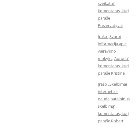
sveikatai“
komentaras, kurį
parašė
Prezervatyvai
Įrašo „Svarbi
informacija apie
vairavimo
mokyklą Auruda“
komentaras, kurį
parašė Kristina
Įrašo „Skelbimai
internete ir
nauda patalpinus
skelbimą“
komentaras, kurį
parašė Robert