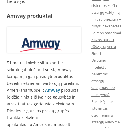
Lietuvoje.
sistemos keičia
atsargų valdymą
Amway produktai
Fikusų priežiūra –
rūšys ir ekspertės
Laimos patarimai
Kavos pupelių
rūšys, ką verta
žinoti
Dirbtiniu
51 metus kokybę šlifuojanti ir
intelektu
sėkmingai plečianti verslą Amway
paremtas
kompanija gali pasiūlyti produktus
atsargų
beveik kiekvienam vartotojų poreikiui.
valdymas – Ar
Amerikanamuose.lt
Amway
produktai
efektyvus?
leidžia rinktis iš įvairios gausybės ir
Pasitikėjimas
atrasti tai kas geriausia kiekvienam.
istoriniais
Didelės ir gausios prekių grupės
duomenimis
traukia kiekvieno
atsargų valdyme
apsilankiusio Amerikanamuose.lt