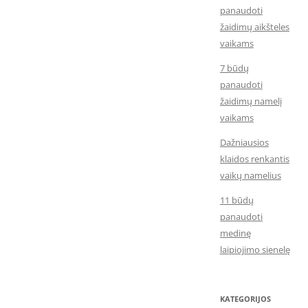
panaudoti
žaidimų aikšteles
vaikams
7 būdų
panaudoti
žaidimų namelį
vaikams
Dažniausios
klaidos renkantis
vaikų namelius
11 būdų
panaudoti
medinę
laipiojimo sienelę
KATEGORIJOS