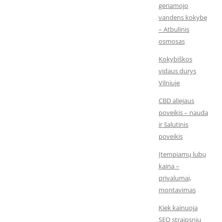
geriamojo
vandens kokybę
– Atbulinis
osmosas
Kokybiškos
vidaus durys
Vilniuje
CBD aliejaus
poveikis – nauda
ir šalutinis
poveikis
Įtempiamų lubų
kaina –
privalumai,
montavimas
Kiek kainuoja
SEO straipsnių