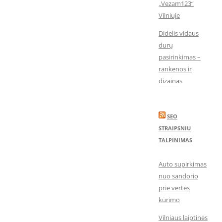
„Vezam123“
Vilniuje
Didelis vidaus
durų
pasirinkimas –
rankenos ir
dizainas
SEO
STRAIPSNIU
TALPINIMAS
Auto supirkimas
nuo sandorio
prie vertės
kūrimo
Vilniaus laiptinės