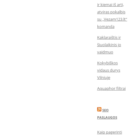
ir kiemai iš arti,
atviras pokalbis
su „Vezam123.lt“
komanda
Kaklaraištis ir
šiuolaikinis jo
vaidmuo
Kokybiškos
vidaus durys
Vilniuje
Aquaphor filtrai
SEO
PASLAUGOS
Kaip pagerinti