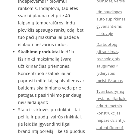
indaplovėms ir plovimui
biuruose, versle
rankomis. Indaplovių tabletės
Itin naudingas
švariai plauna net prie 40
auto supirkimas
laipsnių temperatūros. Indų
gyvenantiems
ploviklis apsaugo rankų odą, bet
Lietuvoje
tuo pačių maksimaliai padeda
išplauti nešvarius indus;
Darbuotojų
Skalbimo produktai
leidžia
įsitraukimas,
išsirinkti maksimalią švarą
psichologinis
užtikrinančias priemones.
saugumas ir
Koncentruoti skalbikliai ar
lyderystės
paprasti milteliai, spalvotiems ar
meistriškumas
baltiems skalbiniams veda prie
Tvari kiaurymių
patogaus pasirinkimo per daug
restauracija: kaip
neišlaidaujant;
atkurti metalo
Stalo ir virtuvės produktai – tai
konstrukcijas
peilių ir puodų įvairūs rinkiniai.
nepažeidžiant jų
Jie leidžia įgyvendinti ilgai
autentiškumo?
brandintą poreikį – keisti puodus