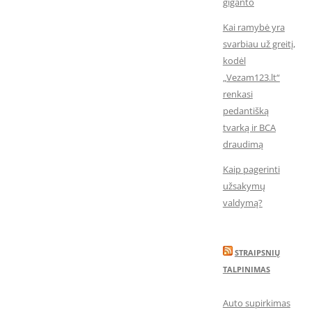
giganto
Kai ramybė yra
svarbiau už greitį,
kodėl
„Vezam123.lt“
renkasi
pedantišką
tvarką ir BCA
draudimą
Kaip pagerinti
užsakymų
valdymą?
STRAIPSNIŲ
TALPINIMAS
Auto supirkimas