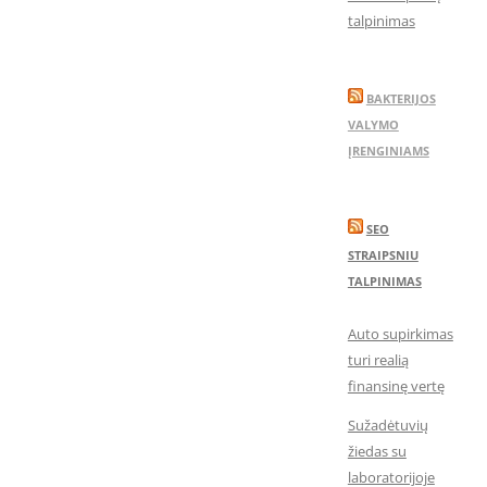
talpinimas
BAKTERIJOS
VALYMO
ĮRENGINIAMS
SEO
STRAIPSNIU
TALPINIMAS
Auto supirkimas
turi realią
finansinę vertę
Sužadėtuvių
žiedas su
laboratorijoje