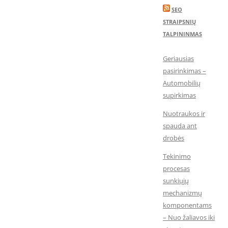
SEO
STRAIPSNIŲ
TALPININMAS
Geriausias
pasirinkimas –
Automobilių
supirkimas
Nuotraukos ir
spauda ant
drobės
Tekinimo
procesas
sunkiųjų
mechanizmų
komponentams
– Nuo žaliavos iki