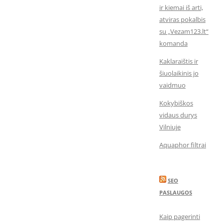
ir kiemai iš arti,
atviras pokalbis
su „Vezam123.lt“
komanda
Kaklaraištis ir
šiuolaikinis jo
vaidmuo
Kokybiškos
vidaus durys
Vilniuje
Aquaphor filtrai
SEO
PASLAUGOS
Kaip pagerinti