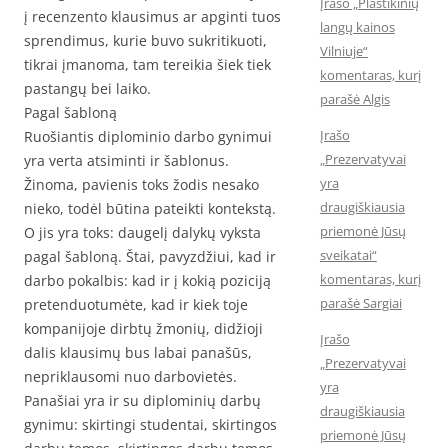
Įrašo „Plastikinių
į recenzento klausimus ar apginti tuos
langų kainos
sprendimus, kurie buvo sukritikuoti,
Vilniuje“
tikrai įmanoma, tam tereikia šiek tiek
komentaras, kurį
pastangų bei laiko.
parašė Algis
Pagal šabloną
Įrašo
Ruošiantis diplominio darbo gynimui
„Prezervatyvai
yra verta atsiminti ir šablonus.
yra
Žinoma, pavienis toks žodis nesako
draugiškiausia
nieko, todėl būtina pateikti kontekstą.
priemonė Jūsų
O jis yra toks: daugelį dalykų vyksta
sveikatai“
pagal šabloną. Štai, pavyzdžiui, kad ir
komentaras, kurį
darbo pokalbis: kad ir į kokią poziciją
parašė Sargiai
pretenduotumėte, kad ir kiek toje
kompanijoje dirbtų žmonių, didžioji
Įrašo
dalis klausimų bus labai panašūs,
„Prezervatyvai
nepriklausomi nuo darbovietės.
yra
Panašiai yra ir su diplominių darbų
draugiškiausia
gynimu: skirtingi studentai, skirtingos
priemonė Jūsų