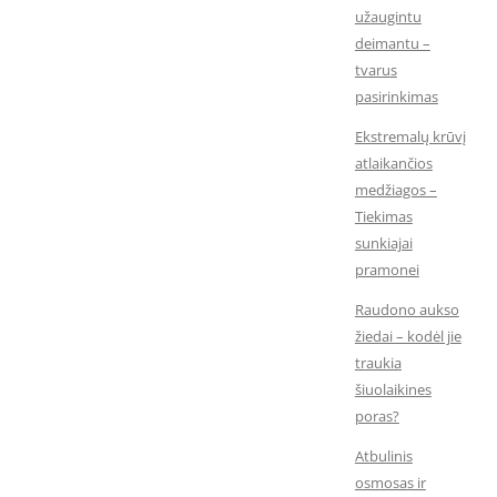
užaugintu
deimantu –
tvarus
pasirinkimas
Ekstremalų krūvį
atlaikančios
medžiagos –
Tiekimas
sunkiajai
pramonei
Raudono aukso
žiedai – kodėl jie
traukia
šiuolaikines
poras?
Atbulinis
osmosas ir