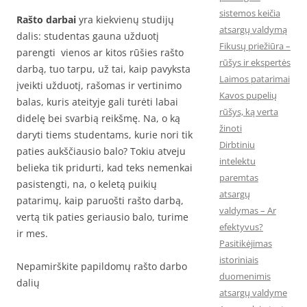
sistemos keičia
Rašto darbai
yra kiekvienų studijų
atsargų valdymą
dalis: studentas gauna užduotį
Fikusų priežiūra –
parengti vienos ar kitos rūšies rašto
rūšys ir ekspertės
darbą, tuo tarpu, už tai, kaip pavyksta
Laimos patarimai
įveikti užduotį, rašomas ir vertinimo
Kavos pupelių
balas, kuris ateityje gali turėti labai
rūšys, ką verta
didelę bei svarbią reikšmę. Na, o ką
žinoti
daryti tiems studentams, kurie nori tik
Dirbtiniu
paties aukščiausio balo? Tokiu atveju
intelektu
belieka tik pridurti, kad teks nemenkai
paremtas
pasistengti, na, o keletą puikių
atsargų
patarimų, kaip paruošti rašto darbą,
valdymas – Ar
vertą tik paties geriausio balo, turime
efektyvus?
ir mes.
Pasitikėjimas
istoriniais
Nepamirškite papildomų rašto darbo
duomenimis
dalių
atsargų valdyme