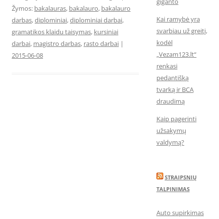
giganto
Žymos:
bakalauras
,
bakalauro
,
bakalauro
Kai ramybė yra
darbas
,
diplominiai
,
diplominiai darbai
,
svarbiau už greitį,
gramatikos klaidu taisymas
,
kursiniai
kodėl
darbai
,
magistro darbas
,
rasto darbai
|
„Vezam123.lt“
2015-06-08
renkasi
pedantišką
tvarką ir BCA
draudimą
Kaip pagerinti
užsakymų
valdymą?
STRAIPSNIŲ
TALPINIMAS
Auto supirkimas