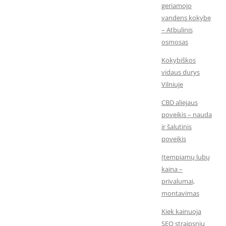
geriamojo
vandens kokybę
– Atbulinis
osmosas
Kokybiškos
vidaus durys
Vilniuje
CBD aliejaus
poveikis – nauda
ir šalutinis
poveikis
Įtempiamų lubų
kaina –
privalumai,
montavimas
Kiek kainuoja
SEO straipsnių