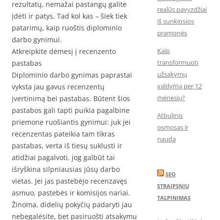
rezultatų, nemažai pastangų galite
realūs pavyzdžiai
įdėti ir patys. Tad kol kas – šiek tiek
iš sunkiosios
patarimų, kaip ruoštis diplominio
pramonės
darbo gynimui.
Kaip
Atkreipkite dėmesį į recenzento
transformuoti
pastabas
užsakymų
Diplominio darbo gynimas paprastai
valdymą per 12
vyksta jau gavus recenzentų
mėnesių?
įvertinimą bei pastabas. Būtent šios
pastabos gali tapti puikia pagalbine
Atbulinis
priemone ruošiantis gynimui: juk jei
osmosas ir
recenzentas pateikia tam tikras
nauda
pastabas, verta iš tiesų suklusti ir
atidžiai pagalvoti, jog galbūt tai
išryškina silpniausias jūsų darbo
SEO
vietas. Jei jas pastebėjo recenzavęs
STRAIPSNIU
asmuo, pastebės ir komisijos nariai.
TALPINIMAS
Žinoma, didelių pokyčių padaryti jau
nebegalėsite, bet pasiruošti atsakymu