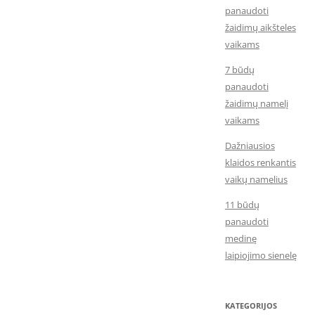
panaudoti
žaidimų aikšteles
vaikams
7 būdų
panaudoti
žaidimų namelį
vaikams
Dažniausios
klaidos renkantis
vaikų namelius
11 būdų
panaudoti
medinę
laipiojimo sienelę
KATEGORIJOS