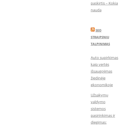
paskirtis – Kokia
nauda
SEO
STRAIPSNIU
TALPINIMAS
Auto supirkimas
kaip vertės
išsaugojimas
žiedinėje
ekonomikoje
Užsakymų
valdymo
sistemos
pasirinkimas ir
diegimas: