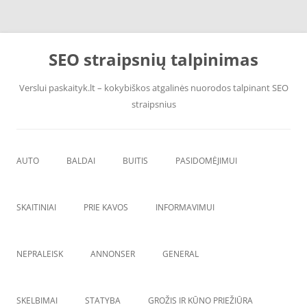
Pereiti
prie
SEO straipsnių talpinimas
turinio
Verslui paskaityk.lt – kokybiškos atgalinės nuorodos talpinant SEO
straipsnius
AUTO
BALDAI
BUITIS
PASIDOMĖJIMUI
PADANGOS
ĮRANGA
SKAITINIAI
PRIE KAVOS
INFORMAVIMUI
VANDENS F
ŠVAROS PREKĖS
NEPRALEISK
ANNONSER
GENERAL
SKELBIMAI
STATYBA
GROŽIS IR KŪNO PRIEŽIŪRA