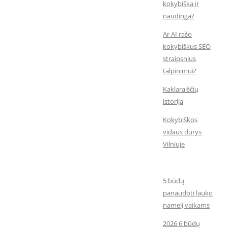
kokybiška ir
naudinga?
Ar AI rašo
kokybiškus SEO
straipsnius
talpinimui?
Kaklaraiščių
istorija
Kokybiškos
vidaus durys
Vilniuje
5 būdų
panaudoti lauko
namelį vaikams
2026 6 būdų