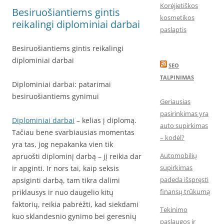
Korėjietiškos
Besiruošiantiems gintis
kosmetikos
reikalingi diplominiai darbai
paslaptis
Besiruošiantiems gintis reikalingi
diplominiai darbai
SEO
TALPINIMAS
Diplominiai darbai: patarimai
besiruošiantiems gynimui
Geriausias
pasirinkimas yra
Diplominiai darbai
– kelias į diplomą.
auto supirkimas
Tačiau bene svarbiausias momentas
– kodėl?
yra tas, jog nepakanka vien tik
Automobilių
apruošti diplominį darbą – jį reikia dar
supirkimas
ir apginti. Ir nors tai, kaip seksis
padeda išspręsti
apsiginti darbą, tam tikra dalimi
finansų trūkumą
priklausys ir nuo daugelio kitų
faktorių, reikia pabrėžti, kad siekdami
Tekinimo
kuo sklandesnio gynimo bei geresnių
paslaugos ir