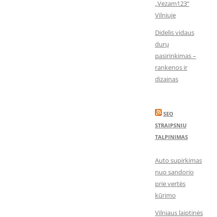
„Vezam123“
Vilniuje
Didelis vidaus
durų
pasirinkimas –
rankenos ir
dizainas
SEO
STRAIPSNIU
TALPINIMAS
Auto supirkimas
nuo sandorio
prie vertės
kūrimo
Vilniaus laiptinės