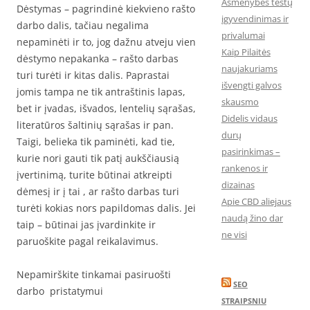
Asmenybės testų
Dėstymas – pagrindinė kiekvieno rašto
įgyvendinimas ir
darbo dalis, tačiau negalima
privalumai
nepaminėti ir to, jog dažnu atveju vien
Kaip Pilaitės
dėstymo nepakanka – rašto darbas
naujakuriams
turi turėti ir kitas dalis. Paprastai
išvengti galvos
jomis tampa ne tik antraštinis lapas,
skausmo
bet ir įvadas, išvados, lentelių sąrašas,
Didelis vidaus
literatūros šaltinių sąrašas ir pan.
durų
Taigi, belieka tik paminėti, kad tie,
pasirinkimas –
kurie nori gauti tik patį aukščiausią
rankenos ir
įvertinimą, turite būtinai atkreipti
dizainas
dėmesį ir į tai , ar rašto darbas turi
Apie CBD aliejaus
turėti kokias nors papildomas dalis. Jei
naudą žino dar
taip – būtinai jas įvardinkite ir
ne visi
paruoškite pagal reikalavimus.
Nepamirškite tinkamai pasiruošti
SEO
darbo pristatymui
STRAIPSNIU