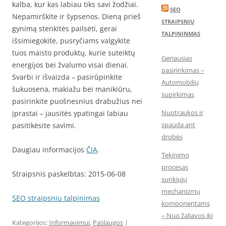
kalba, kur kas labiau tiks savi žodžiai.
SEO
Nepamirškite ir šypsenos. Dieną prieš
STRAIPSNIŲ
gynimą stenkitės pailsėti, gerai
TALPININMAS
išsimiegokite, pusryčiams valgykite
tuos maisto produktų, kurie suteiktų
Geriausias
energijos bei žvalumo visai dienai.
pasirinkimas –
Svarbi ir išvaizda – pasirūpinkite
Automobilių
šukuosena, makiažu bei manikiūru,
supirkimas
pasirinkite puošnesnius drabužius nei
Nuotraukos ir
įprastai – jausitės ypatingai labiau
spauda ant
pasitikėsite savimi.
drobės
Daugiau informacijos
ČIA
.
Tekinimo
procesas
Straipsnis paskelbtas: 2015-06-08
sunkiųjų
mechanizmų
SEO straipsniu talpinimas
komponentams
– Nuo žaliavos iki
Kategorijos:
Informavimui
,
Paslaugos
|