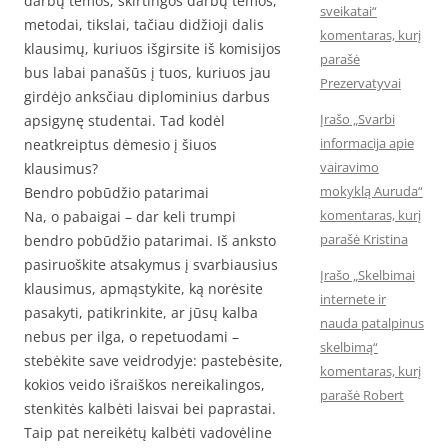
darbų temos, skirtingos darbų temos,
sveikatai“
metodai, tikslai, tačiau didžioji dalis
komentaras, kurį
klausimų, kuriuos išgirsite iš komisijos
parašė
bus labai panašūs į tuos, kuriuos jau
Prezervatyvai
girdėjo anksčiau diplominius darbus
Įrašo „Svarbi
apsigynę studentai. Tad kodėl
informacija apie
neatkreiptus dėmesio į šiuos
vairavimo
klausimus?
mokyklą Auruda“
Bendro pobūdžio patarimai
komentaras, kurį
Na, o pabaigai – dar keli trumpi
parašė Kristina
bendro pobūdžio patarimai. Iš anksto
pasiruoškite atsakymus į svarbiausius
Įrašo „Skelbimai
klausimus, apmąstykite, ką norėsite
internete ir
pasakyti, patikrinkite, ar jūsų kalba
nauda patalpinus
nebus per ilga, o repetuodami –
skelbimą“
stebėkite save veidrodyje: pastebėsite,
komentaras, kurį
kokios veido išraiškos nereikalingos,
parašė Robert
stenkitės kalbėti laisvai bei paprastai.
Taip pat nereikėtų kalbėti vadovėline