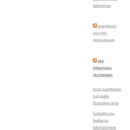
talpinimas
BAKTERIJOS
VALYMO
ĮRENGINIAMS
SEO
STRAIPSNIU
TALPINIMAS
Auto supirkimas
turi realią
finansinę vertę
Sužadėtuvių
žiedas su
laboratorijoje