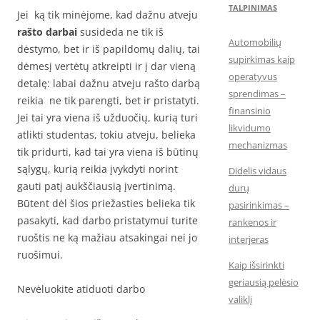
TALPINIMAS
Jei ką tik minėjome, kad dažnu atveju
rašto darbai
susideda ne tik iš
Automobilių
dėstymo, bet ir iš papildomų dalių, tai
supirkimas kaip
dėmesį vertėtų atkreipti ir į dar vieną
operatyvus
detalę: labai dažnu atveju rašto darbą
sprendimas –
reikia ne tik parengti, bet ir pristatyti.
finansinio
Jei tai yra viena iš užduočių, kurią turi
likvidumo
atlikti studentas, tokiu atveju, belieka
mechanizmas
tik pridurti, kad tai yra viena iš būtinų
sąlygų, kurią reikia įvykdyti norint
Didelis vidaus
gauti patį aukščiausią įvertinimą.
durų
Būtent dėl šios priežasties belieka tik
pasirinkimas –
pasakyti, kad darbo pristatymui turite
rankenos ir
ruoštis ne ką mažiau atsakingai nei jo
interjeras
ruošimui.
Kaip išsirinkti
geriausią pelėsio
Nevėluokite atiduoti darbo
valiklį