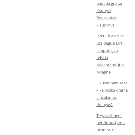
padeda greitai
išspręsti
finansinius
klausimus
P2002 klaida, ar
užsidegusi DPF
lemputė jau
reiškia
nuosprendį jūsų
piniginei?
Fikusas namuose
– karališka drama
ar ištikimas
draugas?
Trys skirtingos
persikraustymo
istorijos su