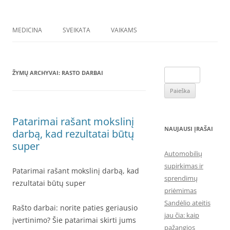
MEDICINA
SVEIKATA
VAIKAMS
Ieškoti:
ŽYMŲ ARCHYVAI:
RASTO DARBAI
Patarimai rašant mokslinį
NAUJAUSI ĮRAŠAI
darbą, kad rezultatai būtų
super
Automobilių
supirkimas ir
Patarimai rašant mokslinį darbą, kad
sprendimų
rezultatai būtų super
priėmimas
Sandėlio ateitis
Rašto darbai: norite paties geriausio
jau čia: kaip
įvertinimo? Šie patarimai skirti jums
pažangios