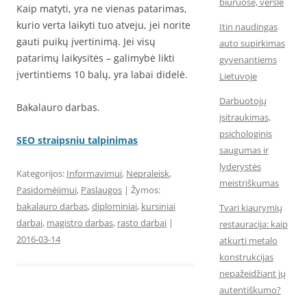
biuruose, versle
Kaip matyti, yra ne vienas patarimas,
kurio verta laikyti tuo atveju, jei norite
Itin naudingas
gauti puikų įvertinimą. Jei visų
auto supirkimas
patarimų laikysitės – galimybė likti
gyvenantiems
įvertintiems 10 balų, yra labai didelė.
Lietuvoje
Darbuotojų
Bakalauro darbas.
įsitraukimas,
psichologinis
SEO straipsniu talpinimas
saugumas ir
lyderystės
Kategorijos:
Informavimui
,
Nepraleisk
,
meistriškumas
Pasidomėjimui
,
Paslaugos
| Žymos:
bakalauro darbas
,
diplominiai
,
kursiniai
Tvari kiaurymių
darbai
,
magistro darbas
,
rasto darbai
|
restauracija: kaip
2016-03-14
atkurti metalo
konstrukcijas
nepažeidžiant jų
autentiškumo?