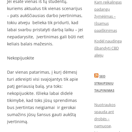
Jei esate vienas iš tų studentų,
Kam reikalingas
kuriems aktualus tik vienas scenarijus
padangų
– pats aukščiausias darbo įvertinimas,
žymėjimas –
tokiu atveju belieka tik pridurti, kad
Išsamus
labai svarbu pristatyti darbą laiku – jei
paaiškinimas
nepadarysite, įvertinimas gali būti net
Kodėl naudinga
keliais balais mažesnis.
išbandyti CBD
aliejų
Nekopijuokite
Dar vienas patarimas, į kurį dėmesį
SEO
turi atkreipti visi svajojantys tik apie
STRAIPSNIU
patį geriausią balą, yra toks:
TALPINIMAS
nekopijuokite. Išlieka labai didelė
tikimybė, kad toks jūsų sprendimas
Nuotraukos
bus įvertintas neigiamai ir gerokai
spauda ant
sumažins jūsų šansus gauti aukštą
drobės –
įvertinimą.
namuose,