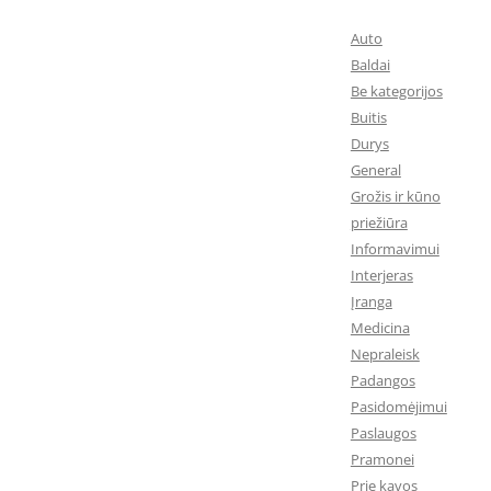
Auto
Baldai
Be kategorijos
Buitis
Durys
General
Grožis ir kūno
priežiūra
Informavimui
Interjeras
Įranga
Medicina
Nepraleisk
Padangos
Pasidomėjimui
Paslaugos
Pramonei
Prie kavos