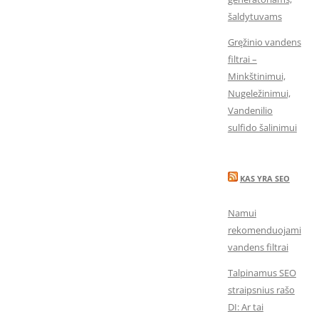
šaldytuvams
Gręžinio vandens
filtrai –
Minkštinimui,
Nugeležinimui,
Vandenilio
sulfido šalinimui
KAS YRA SEO
Namui
rekomenduojami
vandens filtrai
Talpinamus SEO
straipsnius rašo
DI: Ar tai