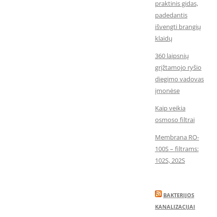
praktinis gidas,
padedantis
išvengti brangių
klaidų
360 laipsnių
grįžtamojo ryšio
diegimo vadovas
įmonėse
Kaip veikia
osmoso filtrai
Membrana RO-
100S – filtrams:
102S, 202S
BAKTERIJOS
KANALIZACIJAI